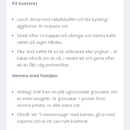
På kontoret
Lunch: Börja med salladsbuffén och lite kyckling/
ägg/bönor. Ät ris/pasta sist.
Direkt efter: ta trappan två våningar och hämta kaffe
vatten på vägen tillbaka.
Fika: drick kaffet till en bit ostknäcke eller yoghurt – ät
kakan efteråt om du vill, i mindre bit och gärna efter
att du fått i dig protein/fiber.
Hemma med familjen
Middag: Ställ fram en plåt ugnsrostade grönsaker och
en enkel vinägrett. Ät grönsaker + protein först,
servera potatis, ris eller pasta sist.
Efteråt: lek “5-minutersjage” med barnen, gå ut med
soporna och ta ett varv runt kvarteret.