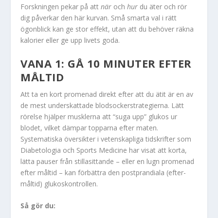
Forskningen pekar på att
när
och
hur
du äter och rör
dig påverkar den här kurvan. Små smarta val i rätt
ögonblick kan ge stor effekt, utan att du behöver räkna
kalorier eller ge upp livets goda.
VANA 1: GÅ 10 MINUTER EFTER
MÅLTID
Att ta en kort promenad direkt efter att du ätit är en av
de mest underskattade blodsockerstrategierna. Lätt
rörelse hjälper musklerna att “suga upp” glukos ur
blodet, vilket dämpar topparna efter maten.
Systematiska översikter i vetenskapliga tidskrifter som
Diabetologia och Sports Medicine har visat att korta,
lätta pauser från stillasittande – eller en lugn promenad
efter måltid – kan förbättra den postprandiala (efter-
måltid) glukoskontrollen.
Så gör du: