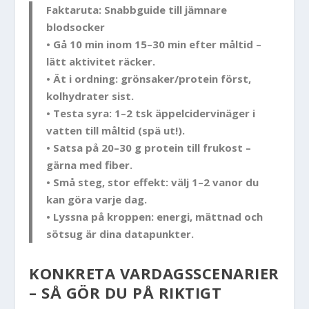
Faktaruta: Snabbguide till jämnare
blodsocker
• Gå 10 min inom 15–30 min efter måltid –
lätt aktivitet räcker.
• Ät i ordning: grönsaker/protein först,
kolhydrater sist.
• Testa syra: 1–2 tsk äppelcidervinäger i
vatten till måltid (spä ut!).
• Satsa på 20–30 g protein till frukost –
gärna med fiber.
• Små steg, stor effekt: välj 1–2 vanor du
kan göra varje dag.
• Lyssna på kroppen: energi, mättnad och
sötsug är dina datapunkter.
KONKRETA VARDAGSSCENARIER
– SÅ GÖR DU PÅ RIKTIGT