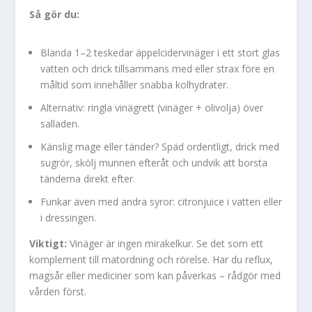
Så gör du:
Blanda 1–2 teskedar äppelcidervinäger i ett stort glas
vatten och drick tillsammans med eller strax före en
måltid som innehåller snabba kolhydrater.
Alternativ: ringla vinägrett (vinäger + olivolja) över
salladen.
Känslig mage eller tänder? Späd ordentligt, drick med
sugrör, skölj munnen efteråt och undvik att borsta
tänderna direkt efter.
Funkar även med andra syror: citronjuice i vatten eller
i dressingen.
Viktigt:
Vinäger är ingen mirakelkur. Se det som ett
komplement till matordning och rörelse. Har du reflux,
magsår eller mediciner som kan påverkas – rådgör med
vården först.