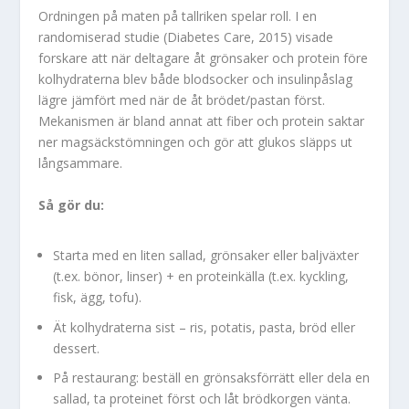
Ordningen på maten på tallriken spelar roll. I en
randomiserad studie (Diabetes Care, 2015) visade
forskare att när deltagare åt grönsaker och protein före
kolhydraterna blev både blodsocker och insulinpåslag
lägre jämfört med när de åt brödet/pastan först.
Mekanismen är bland annat att fiber och protein saktar
ner magsäckstömningen och gör att glukos släpps ut
långsammare.
Så gör du:
Starta med en liten sallad, grönsaker eller baljväxter
(t.ex. bönor, linser) + en proteinkälla (t.ex. kyckling,
fisk, ägg, tofu).
Ät kolhydraterna sist – ris, potatis, pasta, bröd eller
dessert.
På restaurang: beställ en grönsaksförrätt eller dela en
sallad, ta proteinet först och låt brödkorgen vänta.