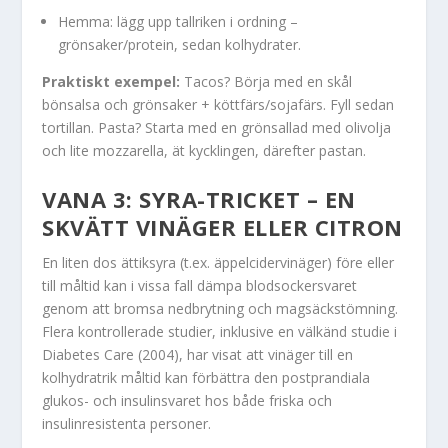
Hemma: lägg upp tallriken i ordning –
grönsaker/protein, sedan kolhydrater.
Praktiskt exempel:
Tacos? Börja med en skål
bönsalsa och grönsaker + köttfärs/sojafärs. Fyll sedan
tortillan. Pasta? Starta med en grönsallad med olivolja
och lite mozzarella, ät kycklingen, därefter pastan.
VANA 3: SYRA-TRICKET – EN
SKVÄTT VINÄGER ELLER CITRON
En liten dos ättiksyra (t.ex. äppelcidervinäger) före eller
till måltid kan i vissa fall dämpa blodsockersvaret
genom att bromsa nedbrytning och magsäckstömning.
Flera kontrollerade studier, inklusive en välkänd studie i
Diabetes Care (2004), har visat att vinäger till en
kolhydratrik måltid kan förbättra den postprandiala
glukos- och insulinsvaret hos både friska och
insulinresistenta personer.