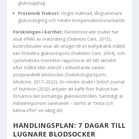
glukosupptag.
Proteinrik frukost:
Högre mättnad, långsammare
glukosstegring och mindre kompensationssnackande.
Forskningen i korthet:
Randomiserade studier har
visat effekt av matordning (Diabetes Care, 2015),
kontrollstudier visar att vinäger till en kolhydratrik måltid
kan förbättra glukosrespons (Diabetes Care, 2004), och
systematiska översikter rapporterar att lätt aktivitet
efter måltid eller avbrott i stillasittande sänker
postprandiellt blodsocker (Diabetologia/Sports
Medicine, 2017–2022). En mindre studie i British Journal
of Nutrition (2020) antyder att kaffe före frukost kan
försämra den kortsiktiga glukoskontrollen. Samtidigt är
individresponsen varierande – därför är “testa och
känna efter” en viktig del.
HANDLINGSPLAN: 7 DAGAR TILL
LUGNARE BLODSOCKER