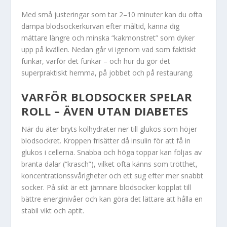
Med små justeringar som tar 2–10 minuter kan du ofta
dämpa blodsockerkurvan efter måltid, känna dig
mättare längre och minska “kakmonstret” som dyker
upp på kvällen. Nedan går vi igenom vad som faktiskt
funkar, varför det funkar – och hur du gör det
superpraktiskt hemma, på jobbet och på restaurang.
VARFÖR BLODSOCKER SPELAR
ROLL – ÄVEN UTAN DIABETES
När du äter bryts kolhydrater ner till glukos som höjer
blodsockret. Kroppen frisätter då insulin för att få in
glukos i cellerna. Snabba och höga toppar kan följas av
branta dalar (“krasch”), vilket ofta känns som trötthet,
koncentrationssvårigheter och ett sug efter mer snabbt
socker. På sikt är ett jämnare blodsocker kopplat till
bättre energinivåer och kan göra det lättare att hålla en
stabil vikt och aptit.