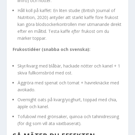
linfrö) och nötter.
Håll koll på kaffet: En liten studie (British Journal of
Nutrition, 2020) antyder att starkt kaffe före frukost
kan göra blodsockerkontrollen mer utmanande direkt
efter en måltid. Testa kaffe
efter
frukost om du
märker toppar.
Frukostidéer (snabba och svenska):
Skyr/kvarg med blåbär, hackade nötter och kanel + 1
skiva fullkornsbröd med ost.
Äggröra med spenat och tomat + havreknäcke med
avokado.
Overnight oats på kvarg/yoghurt, toppad med chia,
äpple och kanel.
Tofubowl med grönsaker, quinoa och tahinidressing
(för dig som vill äta växtbaserat).