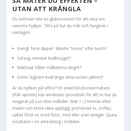
SÅ MÄTER DU EFFEKTEN –
UTAN ATT KRÅNGLA
Du behöver inte en glukossensor för att veta om
vanorna hjälper. Titta på hur du mår och fungerar i
vardagen:
Energi: färre dippar? Mindre “koma” efter lunch?
Sötsug: minskar kvällssuget?
Mättnad: håller måltiderna längre?
Sömn: lugnare kväll (inga sena socker-jakter)?
Är du nyfiken på siffror? En enkel blodsockermätare
(från apotek) kan användas sporadiskt för att se hur du
reagerar på
just dina
måltider. Mät 1–2 timmar efter
maten och testa olika upplägg: promenad vs. soffan,
sallad först vs. bröd först, med eller utan vinäger. Spara
resultaten i en anteckning i mobilen.