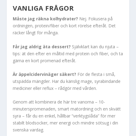
VANLIGA FRÅGOR
Måste jag räkna kolhydrater?
Nej. Fokusera på
ordningen, protein/fiber och kort rörelse efteråt. Det
räcker långt för många.
Får jag aldrig äta dessert?
Självklart kan du njuta –
tips: ät den efter en måltid med protein och fiber, och ta
gärna en kort promenad efteråt.
Är äppelcidervinäger säkert?
För de flesta i små,
utspädda mängder. Har du känslig mage, syrabindande
mediciner eller reflux – rådgör med vården.
Genom att kombinera de här tre vanorna – 10-
minuterspromenaden, smart matordning och en skvätt
syra – får du en enkel, hållbar “verktygslåda” för mer
stabilt blodsocker, mer energi och mindre sötsug i din
svenska vardag.