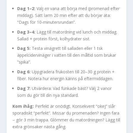
Dag 1–2:
Välj
en
vana att börja med (promenad efter
middag). Sätt larm 20 min efter att du börjar äta:
“Dags för 10-minutersrundan”.
Dag 3–4:
Lägg till matordning vid lunch och middag.
Sallad + protein först, kolhydrater sist.
Dag 5:
Testa vinägrett till salladen eller 1 tsk
äppelcidervinäger i vatten till den måltid som brukar
“spika”.
Dag 6:
Uppgradera frukosten till 20–30 g protein +
fiber. Notera hur energin känns på eftermiddagen.
Dag 7:
Utvärdera: Vad funkade bäst? Välj 2 vanor
som du gör till din nya standard.
Kom ihåg:
Perfekt är onödigt. Konsekvent “okej” slår
sporadiskt “perfekt”. Missar du promenaden? Ingen fara
– gör 3 min trappa. Glömmer du matordningen? Lägg till
extra grönsaker nästa gång.