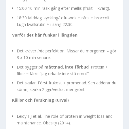
15:00 10 min rask gång efter mellis (frukt + kvarg).
18:30 Middag: kyckling/tofu-wok + råris + broccoli.
Lugn kvällsrutin + i säng 22:30.
Varför det här funkar i längden
Det kräver
inte
perfektion. Missar du morgonen – gör
3 x 10 min senare.
Det bygger på
mättnad, inte förbud
. Protein +
fiber = färre “jag orkade inte stå emot”.
Det skalar: Först frukost + promenad. Sen adderar du
sömn, styrka 2 ggr/vecka, mer grönt.
Källor och forskning (urval)
Leidy HJ et al. The role of protein in weight loss and
maintenance. Obesity (2014).