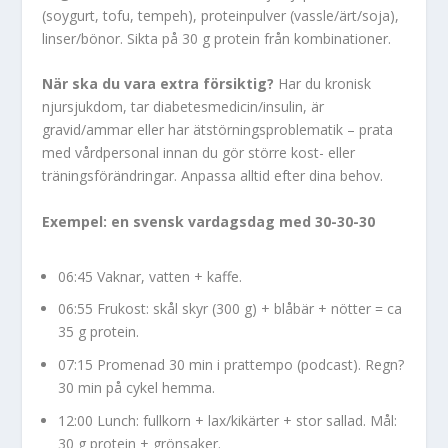
(soygurt, tofu, tempeh), proteinpulver (vassle/ärt/soja),
linser/bönor. Sikta på 30 g protein från kombinationer.
När ska du vara extra försiktig?
Har du kronisk
njursjukdom, tar diabetesmedicin/insulin, är
gravid/ammar eller har ätstörningsproblematik – prata
med vårdpersonal innan du gör större kost- eller
träningsförändringar. Anpassa alltid efter dina behov.
Exempel: en svensk vardagsdag med 30-30-30
06:45 Vaknar, vatten + kaffe.
06:55 Frukost: skål skyr (300 g) + blåbär + nötter = ca
35 g protein.
07:15 Promenad 30 min i prattempo (podcast). Regn?
30 min på cykel hemma.
12:00 Lunch: fullkorn + lax/kikärter + stor sallad. Mål:
30 g protein + grönsaker.