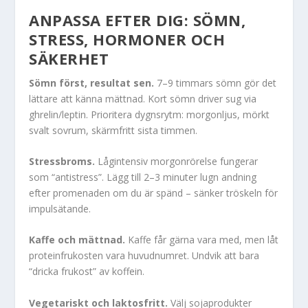
ANPASSA EFTER DIG: SÖMN,
STRESS, HORMONER OCH
SÄKERHET
Sömn först, resultat sen.
7–9 timmars sömn gör det
lättare att känna mättnad. Kort sömn driver sug via
ghrelin/leptin. Prioritera dygnsrytm: morgonljus, mörkt
svalt sovrum, skärmfritt sista timmen.
Stressbroms.
Lågintensiv morgonrörelse fungerar
som “antistress”. Lägg till 2–3 minuter lugn andning
efter promenaden om du är spänd – sänker tröskeln för
impulsätande.
Kaffe och mättnad.
Kaffe får gärna vara med, men låt
proteinfrukosten vara huvudnumret. Undvik att bara
“dricka frukost” av koffein.
Vegetariskt och laktosfritt.
Välj sojaprodukter