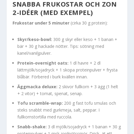
SNABBA FRUKOSTAR OCH ZON
2-IDÉER (MED EXEMPEL)
Frukostar under 5 minuter
(cirka 30 g protein):
Skyr/keso-bowl:
300 g skyr eller keso + 1 banan +
bär + 30 g hackade nötter. Tips: sötning med
kanel/vaniljpulver.
Protein-overnight oats:
1 dl havre + 2 dl
lättmjölk/sojadryck + 1 skopa proteinpulver + frysta
blåbär. Förbered i burk kvällen innan.
Äggmacka deluxe:
2 skivor fullkorn + 3 ägg (1 helt
+ 2 vitor) + tomat, spenat, senap.
Tofu scramble-wrap:
200 g fast tofu smulas och
steks snabbt med gurkmeja, salt, peppar. I
fullkornstortilla med ruccola.
Snabb-shake:
3 dl mjölk/sojadryck + 1 banan + 30 g
proteinpulver + 1 msk jordnötssmör. Drick, ät ett