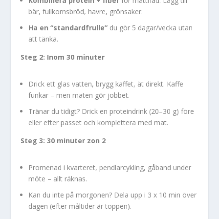
Kombinera protein + fiber
för mättnad: Lägg till
bär, fullkornsbröd, havre, grönsaker.
Ha en “standardfrulle”
du gör 5 dagar/vecka utan
att tänka.
Steg 2: Inom 30 minuter
Drick ett glas vatten, brygg kaffet, ät direkt. Kaffe
funkar – men maten gör jobbet.
Tränar du tidigt? Drick en proteindrink (20–30 g) före
eller efter passet och komplettera med mat.
Steg 3: 30 minuter zon 2
Promenad i kvarteret, pendlarcykling, gåband under
möte – allt räknas.
Kan du inte på morgonen? Dela upp i 3 x 10 min över
dagen (efter måltider är toppen).