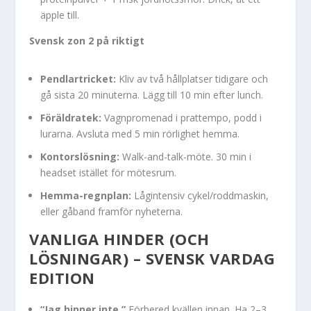
äpple till.
Svensk zon 2 på riktigt
Pendlartricket:
Kliv av två hållplatser tidigare och
gå sista 20 minuterna. Lägg till 10 min efter lunch.
Föräldratek:
Vagnpromenad i prattempo, podd i
lurarna. Avsluta med 5 min rörlighet hemma.
Kontorslösning:
Walk-and-talk-möte. 30 min i
headset istället för mötesrum.
Hemma-regnplan:
Lågintensiv cykel/roddmaskin,
eller gåband framför nyheterna.
VANLIGA HINDER (OCH
LÖSNINGAR) – SVENSK VARDAG
EDITION
“Jag hinner inte.”
Förbered kvällen innan. Ha 2–3