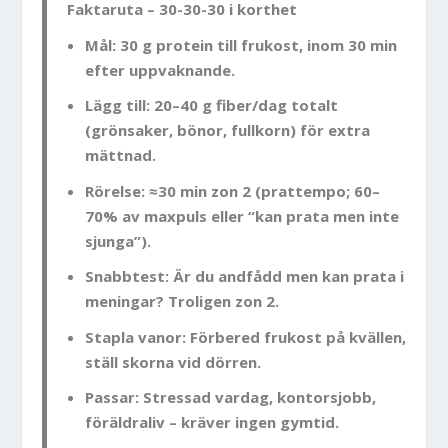
Faktaruta – 30-30-30 i korthet
Mål:
30 g protein
till frukost,
inom 30 min
efter uppvaknande.
Lägg till:
20–40 g fiber/dag
totalt
(grönsaker, bönor, fullkorn) för extra
mättnad.
Rörelse:
≈30 min zon 2
(prattempo; 60–
70% av maxpuls eller “kan prata men inte
sjunga”).
Snabbtest: Är du andfådd men kan prata i
meningar? Troligen zon 2.
Stapla vanor: Förbered frukost på kvällen,
ställ skorna vid dörren.
Passar: Stressad vardag, kontorsjobb,
föräldraliv – kräver ingen gymtid.