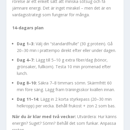
rörelse är ett enkelt sätt att minska sötsug och få
jämnare energi. Det är inget mirakel – men det är en
vardagsstrategi som fungerar för många.
14-dagars plan
Dag 1–3:
Välj din “standardfrulle” (30 g protein). Gå
20–30 min i prattempo direkt efter eller under dagen.
Dag 4–7:
Lägg till 5–10 g extra fiber/dag (bönor,
grönsaker, fullkorn). Testa 10 min promenad efter
lunch.
Dag 8–10:
Säkra 7–8 timmars sömn. Skärmfritt 60
min före säng. Lägg fram träningsskor kvällen innan.
Dag 11–14:
Lägg in 2 korta styrkepass (20–30 min
helkropp) per vecka. Behåll frukost + zon 2 som bas.
När du är klar med två veckor:
Utvärdera: Hur känns
energin? Suget? Sömn? Behåll det som funkar. Anpassa
resten.