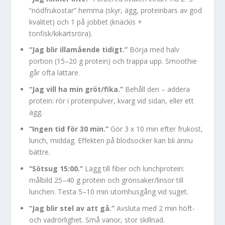
“nödfrukostar” hemma (skyr, ägg, proteinbars av god
kvalitet) och 1 på jobbet (knäckis +
tonfisk/kikärtsröra).
“Jag blir illamående tidigt.”
Börja med halv
portion (15–20 g protein) och trappa upp. Smoothie
går ofta lättare.
“Jag vill ha min gröt/fika.”
Behåll den – addera
protein: rör i proteinpulver, kvarg vid sidan, eller ett
ägg.
“Ingen tid för 30 min.”
Gör 3 x 10 min efter frukost,
lunch, middag. Effekten på blodsocker kan bli ännu
bättre.
“Sötsug 15:00.”
Lägg till fiber och lunchprotein:
målbild 25–40 g protein och grönsaker/linsor till
lunchen. Testa 5–10 min utomhusgång vid suget.
“Jag blir stel av att gå.”
Avsluta med 2 min höft-
och vadrörlighet. Små vanor, stor skillnad.