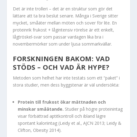
Det är inte trolleri – det är en struktur som gör det
lättare att ta bra beslut senare. Många i Sverige sitter
mycket, småäter mellan möten och sover för lite. En
proteinrik frukost + lågintensiv rörelse är ett enkelt,
lågtröskel-svar som passar vardagen lika bra i
novembermörker som under ljusa sommarkvällar.
FORSKNINGEN BAKOM: VAD
STÖDS – OCH VAD ÄR HYPE?
Metoden som helhet har inte testats som ett “paket” i
stora studier, men dess byggstenar är väl undersökta:
Protein till frukost ökar mättnaden och
minskar småätande.
Studier på högre proteinintag
visar förbättrad aptitkontroll och ibland lägre
spontant kaloriintag (Leidy et al., AJCN 2013; Leidy &
Clifton, Obesity 2014).