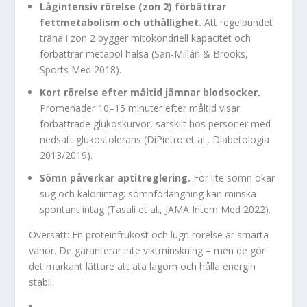
Lågintensiv rörelse (zon 2) förbättrar
fettmetabolism och uthållighet.
Att regelbundet
träna i zon 2 bygger mitokondriell kapacitet och
förbättrar metabol hälsa (San-Millán & Brooks,
Sports Med 2018).
Kort rörelse efter måltid jämnar blodsocker.
Promenader 10–15 minuter efter måltid visar
förbättrade glukoskurvor, särskilt hos personer med
nedsatt glukostolerans (DiPietro et al., Diabetologia
2013/2019).
Sömn påverkar aptitreglering.
För lite sömn ökar
sug och kaloriintag; sömnförlängning kan minska
spontant intag (Tasali et al., JAMA Intern Med 2022).
Översatt: En proteinfrukost och lugn rörelse är smarta
vanor. De garanterar inte viktminskning – men de gör
det markant lättare att äta lagom och hålla energin
stabil.