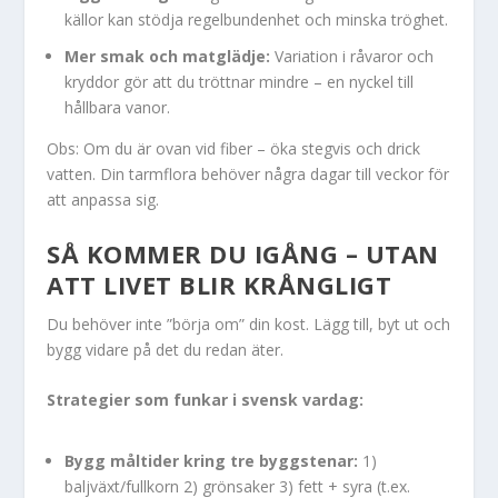
källor kan stödja regelbundenhet och minska tröghet.
Mer smak och matglädje:
Variation i råvaror och
kryddor gör att du tröttnar mindre – en nyckel till
hållbara vanor.
Obs: Om du är ovan vid fiber – öka stegvis och drick
vatten. Din tarmflora behöver några dagar till veckor för
att anpassa sig.
SÅ KOMMER DU IGÅNG – UTAN
ATT LIVET BLIR KRÅNGLIGT
Du behöver inte ”börja om” din kost. Lägg till, byt ut och
bygg vidare på det du redan äter.
Strategier som funkar i svensk vardag:
Bygg måltider kring tre byggstenar:
1)
baljväxt/fullkorn 2) grönsaker 3) fett + syra (t.ex.