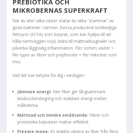
PREBIOTIKA OCH
MIKROBERNAS SUPERKRAFT
När du äter olika växter matar du olika ”stammar” av
goda bakterier i tarmen. Dessa producerar kortkedjiga
fettsyror (SCFA) som butyrat, som kan hjälpa till att
hålla tarmväggen nöjd, bidra till mättnadssignaler och
påverka låggradig inflammation. Fler sorters växter =
fler typer av fibrer och polyfenoler = fler mikrober som
trivs.
Vad det kan betyda för dig i vardagen:
Jämnare energi:
Mer fiber ger långsammare
blodsockerstegring och stabilare energi mellan
måltiderna.
Mättnad och mindre småätande:
Fibrer och
proteinrika baljväxter mättar effektivt.
Piggare mage:
En gradvis ökning av fiber från flera