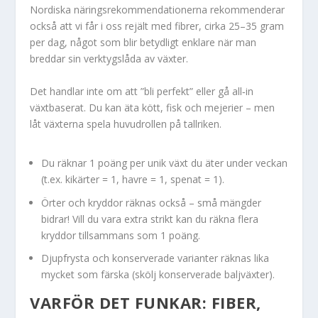
Nordiska näringsrekommendationerna rekommenderar
också att vi får i oss rejält med fibrer, cirka 25–35 gram
per dag, något som blir betydligt enklare när man
breddar sin verktygslåda av växter.
Det handlar inte om att ”bli perfekt” eller gå all‑in
växtbaserat. Du kan äta kött, fisk och mejerier – men
låt växterna spela huvudrollen på tallriken.
Du räknar 1 poäng per unik växt du äter under veckan
(t.ex. kikärter = 1, havre = 1, spenat = 1).
Örter och kryddor räknas också – små mängder
bidrar! Vill du vara extra strikt kan du räkna flera
kryddor tillsammans som 1 poäng.
Djupfrysta och konserverade varianter räknas lika
mycket som färska (skölj konserverade baljväxter).
VARFÖR DET FUNKAR: FIBER,