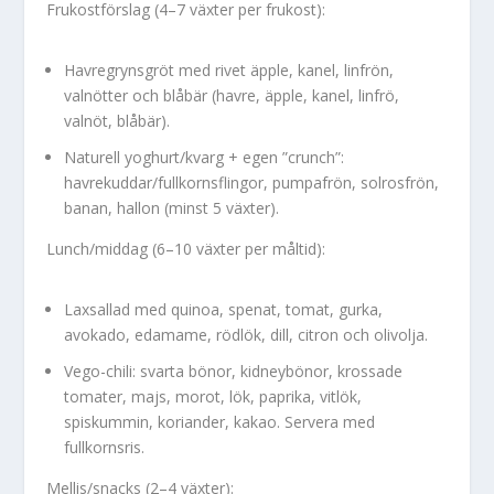
Frukostförslag (4–7 växter per frukost):
Havregrynsgröt med rivet äpple, kanel, linfrön,
valnötter och blåbär (havre, äpple, kanel, linfrö,
valnöt, blåbär).
Naturell yoghurt/kvarg + egen ”crunch”:
havrekuddar/fullkornsflingor, pumpafrön, solrosfrön,
banan, hallon (minst 5 växter).
Lunch/middag (6–10 växter per måltid):
Laxsallad med quinoa, spenat, tomat, gurka,
avokado, edamame, rödlök, dill, citron och olivolja.
Vego-chili: svarta bönor, kidneybönor, krossade
tomater, majs, morot, lök, paprika, vitlök,
spiskummin, koriander, kakao. Servera med
fullkornsris.
Mellis/snacks (2–4 växter):