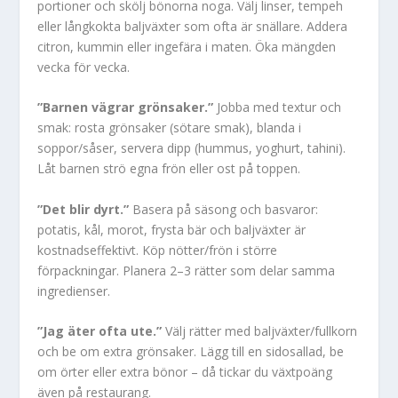
portioner och skölj bönorna noga. Välj linser, tempeh
eller långkokta baljväxter som ofta är snällare. Addera
citron, kummin eller ingefära i maten. Öka mängden
vecka för vecka.
”Barnen vägrar grönsaker.”
Jobba med textur och
smak: rosta grönsaker (sötare smak), blanda i
soppor/såser, servera dipp (hummus, yoghurt, tahini).
Låt barnen strö egna frön eller ost på toppen.
”Det blir dyrt.”
Basera på säsong och basvaror:
potatis, kål, morot, frysta bär och baljväxter är
kostnadseffektivt. Köp nötter/frön i större
förpackningar. Planera 2–3 rätter som delar samma
ingredienser.
”Jag äter ofta ute.”
Välj rätter med baljväxter/fullkorn
och be om extra grönsaker. Lägg till en sidosallad, be
om örter eller extra bönor – då tickar du växtpoäng
även på restaurang.