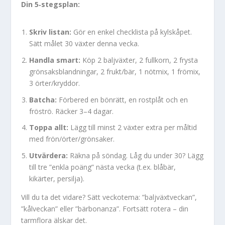
Din 5‑stegsplan:
Skriv listan:
Gör en enkel checklista på kylskåpet.
Sätt målet 30 växter denna vecka.
Handla smart:
Köp 2 baljväxter, 2 fullkorn, 2 frysta
grönsaksblandningar, 2 frukt/bär, 1 nötmix, 1 frömix,
3 örter/kryddor.
Batcha:
Förbered en bönrätt, en rostplåt och en
fröströ. Räcker 3–4 dagar.
Toppa allt:
Lägg till minst 2 växter extra per måltid
med frön/örter/grönsaker.
Utvärdera:
Räkna på söndag. Låg du under 30? Lägg
till tre ”enkla poäng” nästa vecka (t.ex. blåbär,
kikärter, persilja).
Vill du ta det vidare? Sätt veckotema: ”baljväxtveckan”,
”kålveckan” eller ”bärbonanza”. Fortsätt rotera – din
tarmflora älskar det.