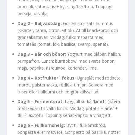
broccoli, sötpotatis + kyckling/fisk/tofu. Topping:
persilja, olivolja.
Dag 2 – Baljväxtdag:
Gör en stor sats hummus
(kikärter, tahini, citron, vitlök). Ät till knäckebröd och
grönsaksstavar. Middag: fullkornspasta med
tomatsås (tomat, lök, basilika, svamp, spenat).
Dag 3 – Bär och bönor:
Yoghurt med blåbär, hallon,
pumpafrön. Lunch: burritobowl med svarta bönor,
majs, paprika, ris/quinoa, koriander, lime.
Dag 4 – Rotfrukter i fokus:
Ugnsplåt med rödbeta,
morot, palsternacka, rödlök, timjan. Servera med
linser eller halloumi och en grönkålssallad.
Dag 5 – Fermenterat:
Lägg till surkål/kimchi (några
matskedar) till valfri lunch. Middag: potatis + ärter +
dill + lax/tofu. Topping: senap/rapsolja‑vinägrett.
Dag 6 – Fullkornshelg:
Byt till fullkornsbröd,
bönpasta eller matvete. Gör pesto på basilika, nötter