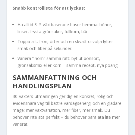
Snabb kontrollista för att lyckas:
Ha alltid 3–5 växtbaserade baser hemma: bönor,
linser, frysta grönsaker, fullkorn, bär.
Toppa allt: frön, örter och en skvätt olivolja lyfter
smak och fiber på sekunder.
Variera ”inom” samma rätt: byt ut bönsort,
grönsaksmix eller korn – samma recept, nya poäng.
SAMMANFATTNING OCH
HANDLINGSPLAN
30‑växters‑utmaningen ger dig en konkret, rolig och
evidensnära väg till bättre vardagsenergi och en gladare
mage: mer växtvariation, mer fiber, mer smak. Du
behöver inte äta perfekt – du behöver bara äta lite mer
varierat.