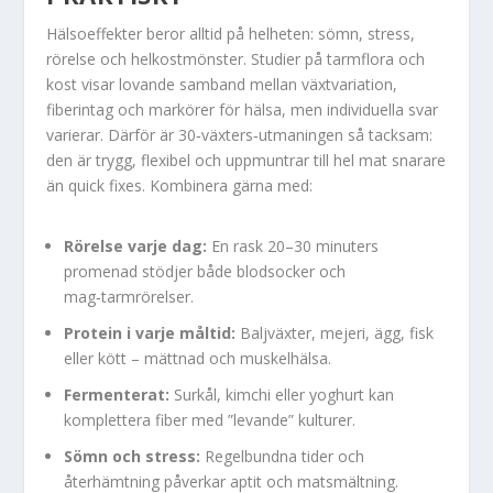
Hälsoeffekter beror alltid på helheten: sömn, stress,
rörelse och helkostmönster. Studier på tarmflora och
kost visar lovande samband mellan växtvariation,
fiberintag och markörer för hälsa, men individuella svar
varierar. Därför är 30‑växters‑utmaningen så tacksam:
den är trygg, flexibel och uppmuntrar till hel mat snarare
än quick fixes. Kombinera gärna med:
Rörelse varje dag:
En rask 20–30 minuters
promenad stödjer både blodsocker och
mag‑tarmrörelser.
Protein i varje måltid:
Baljväxter, mejeri, ägg, fisk
eller kött – mättnad och muskelhälsa.
Fermenterat:
Surkål, kimchi eller yoghurt kan
komplettera fiber med ”levande” kulturer.
Sömn och stress:
Regelbundna tider och
återhämtning påverkar aptit och matsmältning.