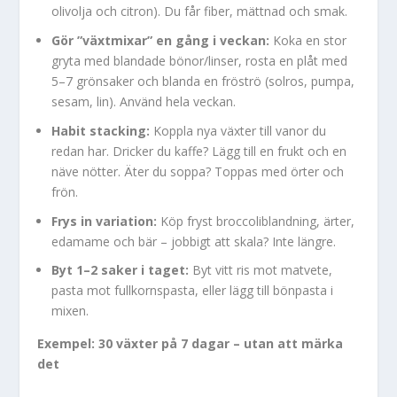
olivolja och citron). Du får fiber, mättnad och smak.
Gör ”växtmixar” en gång i veckan:
Koka en stor
gryta med blandade bönor/linser, rosta en plåt med
5–7 grönsaker och blanda en fröströ (solros, pumpa,
sesam, lin). Använd hela veckan.
Habit stacking:
Koppla nya växter till vanor du
redan har. Dricker du kaffe? Lägg till en frukt och en
näve nötter. Äter du soppa? Toppas med örter och
frön.
Frys in variation:
Köp fryst broccoliblandning, ärter,
edamame och bär – jobbigt att skala? Inte längre.
Byt 1–2 saker i taget:
Byt vitt ris mot matvete,
pasta mot fullkornspasta, eller lägg till bönpasta i
mixen.
Exempel: 30 växter på 7 dagar – utan att märka
det