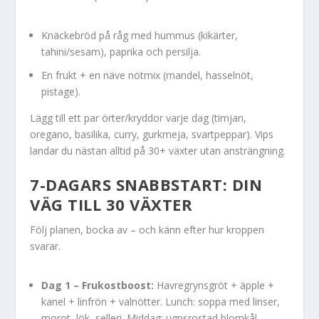
Knäckebröd på råg med hummus (kikärter,
tahini/sesam), paprika och persilja.
En frukt + en näve nötmix (mandel, hasselnöt,
pistage).
Lägg till ett par örter/kryddor varje dag (timjan,
oregano, basilika, curry, gurkmeja, svartpeppar). Vips
landar du nästan alltid på 30+ växter utan ansträngning.
7-DAGARS SNABBSTART: DIN
VÄG TILL 30 VÄXTER
Följ planen, bocka av – och känn efter hur kroppen
svarar.
Dag 1 – Frukostboost:
Havregrynsgröt + äpple +
kanel + linfrön + valnötter. Lunch: soppa med linser,
morot, lök, selleri. Middag: ugnsrostad blomkål,