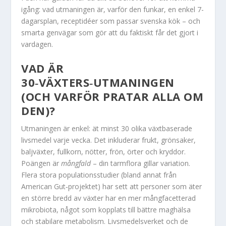
igång: vad utmaningen är, varför den funkar, en enkel 7-
dagarsplan, receptidéer som passar svenska kök – och
smarta genvägar som gör att du faktiskt får det gjort i
vardagen.
VAD ÄR
30‑VÄXTERS‑UTMANINGEN
(OCH VARFÖR PRATAR ALLA OM
DEN)?
Utmaningen är enkel: ät minst 30 olika växtbaserade
livsmedel varje vecka. Det inkluderar frukt, grönsaker,
baljväxter, fullkorn, nötter, frön, örter och kryddor.
Poängen är
mångfald
– din tarmflora gillar variation.
Flera stora populationsstudier (bland annat från
American Gut‑projektet) har sett att personer som äter
en större bredd av växter har en mer mångfacetterad
mikrobiota, något som kopplats till bättre maghälsa
och stabilare metabolism. Livsmedelsverket och de