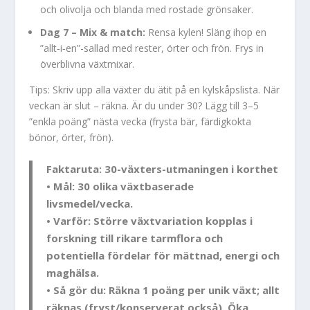
och olivolja och blanda med rostade grönsaker.
Dag 7 – Mix & match:
Rensa kylen! Släng ihop en
”allt‑i‑en”-sallad med rester, örter och frön. Frys in
överblivna växtmixar.
Tips: Skriv upp alla växter du ätit på en kylskåpslista. När
veckan är slut – räkna. Är du under 30? Lägg till 3–5
”enkla poäng” nästa vecka (frysta bär, färdigkokta
bönor, örter, frön).
Faktaruta: 30-växters-utmaningen i korthet
• Mål: 30 olika växtbaserade
livsmedel/vecka.
• Varför: Större växtvariation kopplas i
forskning till rikare tarmflora och
potentiella fördelar för mättnad, energi och
maghälsa.
• Så gör du: Räkna 1 poäng per unik växt; allt
räknas (fryst/konserverat också). Öka