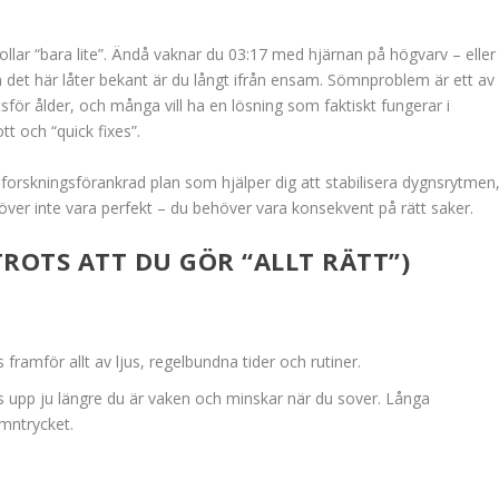
rollar “bara lite”. Ändå vaknar du 03:17 med hjärnan på högvarv – eller
det här låter bekant är du långt ifrån ensam. Sömnproblem är ett av
för ålder, och många vill ha en lösning som faktiskt fungerar i
tt och “quick fixes”.
, forskningsförankrad plan som hjälper dig att stabilisera dygnsrytmen
ver inte vara perfekt – du behöver vara konsekvent på rätt saker.
ROTS ATT DU GÖR “ALLT RÄTT”)
framför allt av ljus, regelbundna tider och rutiner.
s upp ju längre du är vaken och minskar när du sover. Långa
mntrycket.