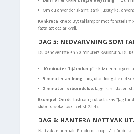
Dimma ner kvällen:
lägre belysning
1–2 timma
Om du använder skärm: sänk ljusstyrka, använd
Konkreta knep:
Byt taklampor mot fönsterlampor
fatta att det är kväll.
DAG 5: NEDVARVNING SOM FAK
Du behöver inte en 90-minuters kvällsrutin. Du 
10 minuter “hjärndump”
: skriv ner morgondag
5 minuter andning
: lång utandning (t.ex. 4 sek
2 minuter förberedelse
: lägg fram kläder, s
Exempel:
Om du fastnar i grubbel: skriv “Jag tar 
sluta försöka lösa livet kl. 23:47.
DAG 6: HANTERA NATTVAK UT
Nattvak är normalt. Problemet uppstår när du kop