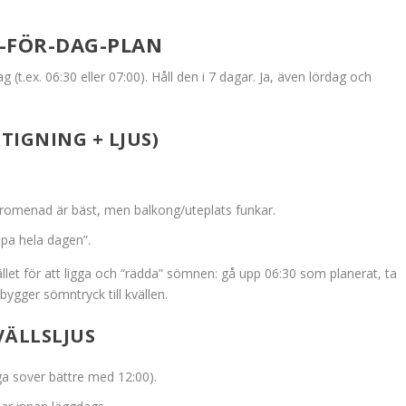
-FÖR-DAG-PLAN
 (t.ex. 06:30 eller 07:00). Håll den i 7 dagar. Ja, även lördag och
TIGNING + LJUS)
 promenad är bäst, men balkong/uteplats funkar.
ippa hela dagen”.
ället för att ligga och “rädda” sömnen: gå upp 06:30 som planerat, ta
bygger sömntryck till kvällen.
VÄLLSLJUS
ga sover bättre med 12:00).