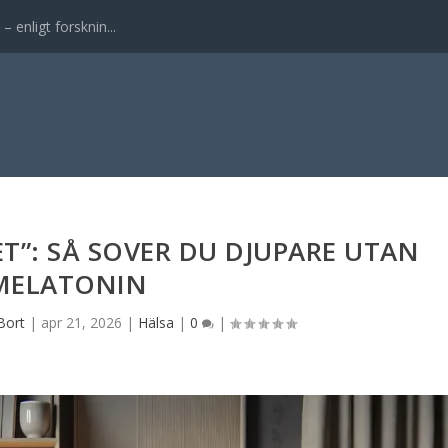
enligt forsknin...
T”: SÅ SOVER DU DJUPARE UTAN
MELATONIN
Bort
|
apr 21, 2026
|
Hälsa
|
0
|