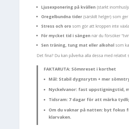
Ljusexponering på kvällen
(starkt inomhuslj
Oregelbundna tider
(särskilt helger) som ger 
Stress och oro
som gör att kroppen inte växla
För mycket tid i sängen
när du försöker “tvi
Sen träning, tung mat eller alkohol
som kan
Det fina? Du kan påverka alla dessa med relativt
FAKTARUTA: Sömnreset i korthet
Mål:
Stabil dygnsrytm + mer sömntryc
Nyckelvanor:
fast uppstigningstid, m
Tidsram:
7 dagar för att märka tydlig
Om du vaknar på natten:
byt fokus f
klarvaken.