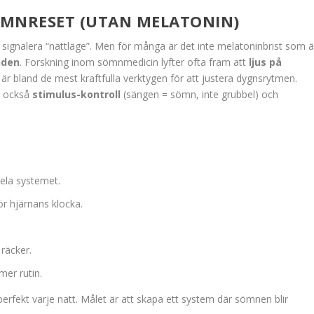
ÖMNRESET (UTAN MELATONIN)
signalera “nattläge”. Men för många är det inte melatoninbrist som ä
nden
. Forskning inom sömnmedicin lyfter ofta fram att
ljus på
är bland de mest kraftfulla verktygen för att justera dygnsrytmen.
r också
stimulus-kontroll
(sängen = sömn, inte grubbel) och
hela systemet.
r hjärnans klocka.
 räcker.
mer rutin.
perfekt varje natt. Målet är att skapa ett system där sömnen blir