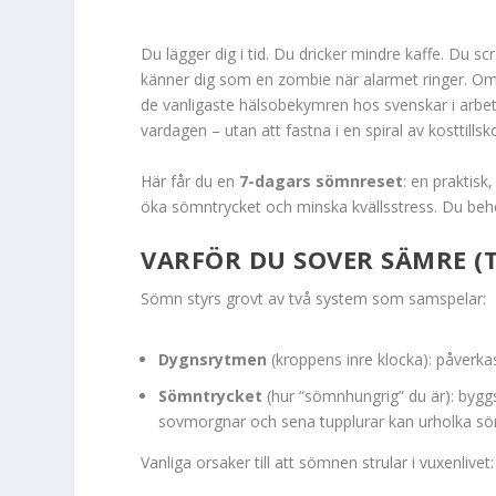
Du lägger dig i tid. Du dricker mindre kaffe. Du sc
känner dig som en zombie när alarmet ringer. Om 
de vanligaste hälsobekymren hos svenskar i arbets
vardagen – utan att fastna i en spiral av kosttillsko
Här får du en
7-dagars sömnreset
: en praktisk
öka sömntrycket och minska kvällsstress. Du behö
VARFÖR DU SOVER SÄMRE (T
Sömn styrs grovt av två system som samspelar:
Dygnsrytmen
(kroppens inre klocka): påverkas 
Sömntrycket
(hur “sömnhungrig” du är): bygg
sovmorgnar och sena tupplurar kan urholka sö
Vanliga orsaker till att sömnen strular i vuxenlivet: