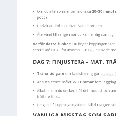
Om du inte somnar om inom ca
20–30 minut
podd).
Undvik att kolla klockan. Vänd bort den.
Återvänd till sängen när du känner dig sömnig.
Varför detta funkar:
Du bryter kopplingen “säng
central idé i KBT för insomni (KBT-I), en av de
DAG 7: FINJUSTERA – MAT, 
Träna tidigare
om kvällsträning gör dig pigg (
Ät sista större målet
2–3 timmar
före läggdags
Alkohol: om du dricker, håll det modest och und
tröttare först.
Helgen: håll uppstigningstiden. Vill du ta igen 
VANLIGA MISSTAG SOM SA