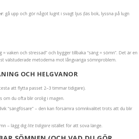
er
: gå upp och gör något lugnt i svagt ljus (läs bok, lyssna på lugn
 = vaken och stressad” och bygger tillbaka “säng = sömn”. Det är en
 mest välstuderade metoderna mot långvariga sömnproblem.
TRÄNING OCH HELGVANOR
testa att flytta passet 2–3 timmar tidigare).
 om du ofta blir orolig i magen.
vik “sängfösare” – den kan försämra sömnkvalitet trots att du blir
sömn – lägg dig
lite tidigare
istället för att sova länge.
BBAR SÖMNEN (OCH VAD DU GÖR