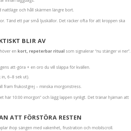
r innan läggdags.
 nattläge och håll skärmen längre bort.
. Tänd ett par små ljuskällor. Det räcker ofta för att kroppen ska
TISKT BLIR AV
behöver en
kort, repeterbar ritual
som signalerar “nu stänger vi ner”.
ens att-göra + en oro du vill släppa för kvällen.
 in, 6–8 sek ut).
täll fram frukostgrej – minska morgonstress.
det här 10:00 imorgon” och lägg lappen synligt. Det tränar hjärnan att
AN ATT FÖRSTÖRA RESTEN
plar ihop sängen med vakenhet, frustration och mobilscroll.