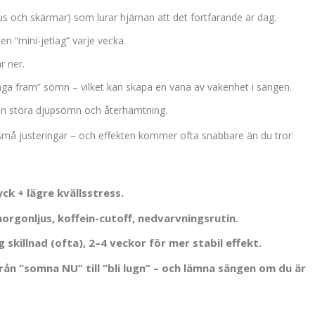
us och skärmar) som lurar hjärnan att det fortfarande är dag.
en “mini-jetlag” varje vecka.
r ner.
nga fram” sömn – vilket kan skapa en vana av vakenhet i sängen.
 störa djupsömn och återhämtning.
 små justeringar – och effekten kommer ofta snabbare än du tror.
k + lägre kvällsstress.
orgonljus, koffein-cutoff, nedvarvningsrutin.
 skillnad (ofta), 2–4 veckor för mer stabil effekt.
rån “somna NU” till “bli lugn” – och lämna sängen om du är