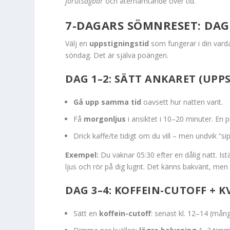
förutsägbar
och återhämtande över tid.
7-DAGARS SÖMNRESET: DAG
Välj en
uppstigningstid
som fungerar i din vardag
söndag. Det är själva poängen.
DAG 1–2: SÄTT ANKARET (UPPS
Gå upp samma tid
oavsett hur natten varit.
Få
morgonljus
i ansiktet i 10–20 minuter. En
Drick kaffe/te tidigt om du vill – men undvik “s
Exempel:
Du vaknar 05:30 efter en dålig natt. Ist
ljus och rör på dig lugnt. Det känns bakvänt, men 
DAG 3–4: KOFFEIN-CUTOFF + K
Sätt en
koffein-cutoff
: senast kl. 12–14 (mån