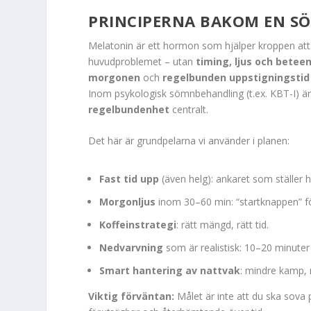
PRINCIPERNA BAKOM EN S
Melatonin är ett hormon som hjälper kroppen att 
huvudproblemet – utan
timing, ljus och betee
morgonen
och
regelbunden uppstigningstid
Inom psykologisk sömnbehandling (t.ex. KBT-I) ä
regelbundenhet
centralt.
Det här är grundpelarna vi använder i planen:
Fast tid upp
(även helg): ankaret som ställer 
Morgonljus
inom 30–60 min: “startknappen” fö
Koffeinstrategi
: rätt mängd, rätt tid.
Nedvarvning
som är realistisk: 10–20 minuter
Smart hantering av nattvak
: mindre kamp, 
Viktig förväntan:
Målet är inte att du ska sova 