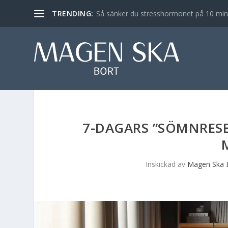
TRENDING:
Så sänker du stresshormonet på 10 min – 
7-DAGARS ”SÖMNRESE
Inskickad av
Magen Ska 