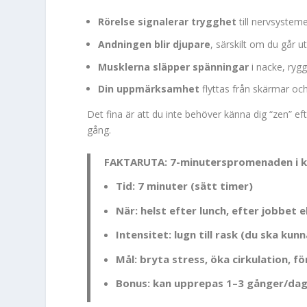
Rörelse signalerar trygghet
till nervsystemet
Andningen blir djupare
, särskilt om du går
Musklerna släpper spänningar
i nacke, rygg
Din uppmärksamhet
flyttas från skärmar och
Det fina är att du inte behöver känna dig “zen” eft
gång.
FAKTARUTA: 7-minuterspromenaden i 
Tid:
7 minuter (sätt timer)
När:
helst efter lunch, efter jobbet 
Intensitet:
lugn till rask (du ska kun
Mål:
bryta stress, öka cirkulation, f
Bonus:
kan upprepas 1–3 gånger/da