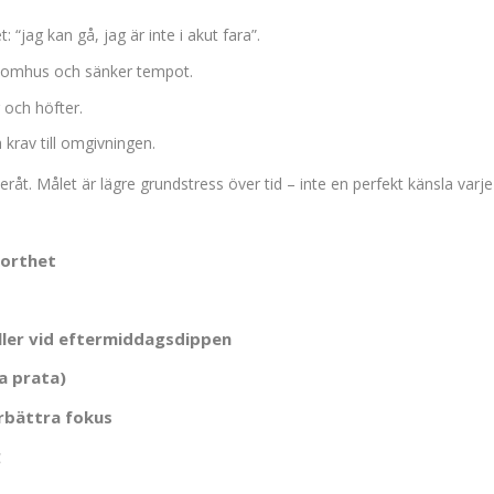
: “jag kan gå, jag är inte i akut fara”.
 utomhus och sänker tempot.
 och höfter.
 krav till omgivningen.
eråt. Målet är lägre grundstress över tid – inte en perfekt känsla varje
korthet
eller vid eftermiddagsdippen
na prata)
örbättra fokus
g