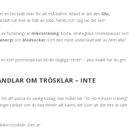
ler en hel kväll över för att må bättre. Ibland är det den
lilla,
skilt när livet är fullt av jobb, familj och “jag tar det sen”.
s av forskning) är
mikroträning
: korta, strategiska rörelsepauser so
energi
och
blodsocker
. Och den mest underskattade av dem alla?
ur en kort promenad kan bli din dagliga “reset” – plus exakt hur du gör
ANDLAR OM TRÖSKLAR – INTE
a för att passa en vanlig tisdag. När målet blir “30–60 minuter träning”
r-inget-tänket: om du inte hinner allt känns det som att det inte är värt
änker tröskeln. Den är: