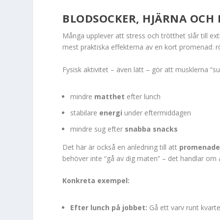
BLODSOCKER, HJÄRNA OCH 
Många upplever att stress och trötthet slår till e
mest praktiska effekterna av en kort promenad: rö
Fysisk aktivitet – även lätt – gör att musklerna “s
mindre
matthet
efter lunch
stabilare
energi
under eftermiddagen
mindre sug efter
snabba snacks
Det här är också en anledning till att
promenader
behöver inte “gå av dig maten” – det handlar om at
Konkreta exempel:
Efter lunch på jobbet:
Gå ett varv runt kvarte