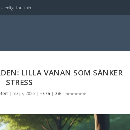
enligt forsknin...
DEN: LILLA VANAN SOM SÄNKER
STRESS
Bort
|
maj 7, 2026
|
Hälsa
|
0
|