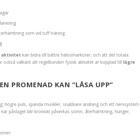
dagar
lanering
terhämtning som vid tuff träning
g
 aktivitet
kan bidra till bättre hälsomarkörer, och att det totala
 också välkänt att regelbunden fysisk aktivitet är kopplad till
lägre
R EN PROMENAD KAN “LÅSA UPP”
slag: högre puls, spända muskler, snabbare andning och ett nervsystem
men när påslaget blir kroniskt påverkas sömn, återhämtning, hunger,
ismer: