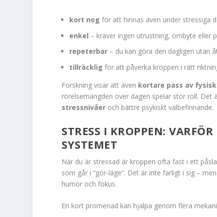
kort nog
för att hinnas även under stressiga 
enkel
– kräver ingen utrustning, ombyte eller p
repeterbar
– du kan göra den dagligen utan å
tillräcklig
för att påverka kroppen i rätt riktnin
Forskning visar att även
kortare pass av fysisk
rörelsemängden över dagen spelar stor roll. Det är
stressnivåer
och bättre psykiskt välbefinnande.
STRESS I KROPPEN: VARFÖ
SYSTEMET
När du är stressad är kroppen ofta fast i ett på
som går i “gör-läge”. Det är inte farligt i sig – 
humör och fokus.
En kort promenad kan hjälpa genom flera mekan