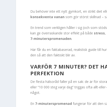
Du behöver inte ett nytt gymkort, en strikt diet el
konsekventa vanan
som gör störst skillnad – sär
En trend som verkligen håller i sig (och som stöd
kan ge överraskande stor effekt på både
stress
,
7-minuterspromenaden
.
Här får du en faktabaserad, realistisk guide till h
den så att den faktiskt blir av.
VARFÖR 7 MINUTER? DET H
PERFEKTION
De flesta hälsoråd faller på en sak: de är för stor
eller “10 000 steg varje dag” triggas ofta allt-elle
något.
En
7-minuterspromenad
fungerar för att den s