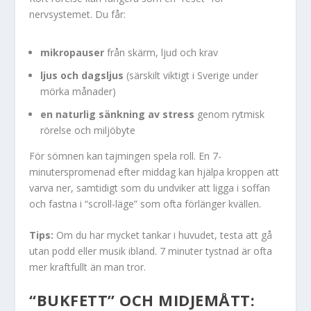
nervsystemet. Du får:
mikropauser
från skärm, ljud och krav
ljus och dagsljus
(särskilt viktigt i Sverige under
mörka månader)
en naturlig sänkning av stress
genom rytmisk
rörelse och miljöbyte
För sömnen kan tajmingen spela roll. En 7-
minuterspromenad efter middag kan hjälpa kroppen att
varva ner, samtidigt som du undviker att ligga i soffan
och fastna i “scroll-läge” som ofta förlänger kvällen.
Tips:
Om du har mycket tankar i huvudet, testa att gå
utan podd eller musik ibland. 7 minuter tystnad är ofta
mer kraftfullt än man tror.
“BUKFETT” OCH MIDJEMÅTT: