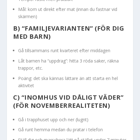
Mål: kom ut direkt efter mat (innan du fastnar vid
skärmen)
B) “FAMILJEVARIANTEN” (FÖR DIG
MED BARN)
Gå tillsammans runt kvarteret efter middagen
Låt barnen ha “uppdrag”: hitta 3 röda saker, räkna
trappor, etc.
Poäng: det ska kännas lättare än att starta en hel
aktivitet
C) “INOMHUS VID DÅLIGT VÄDER”
(FÖR NOVEMBERREALITETEN)
Gå i trapphuset upp och ner (lugnt)
Gå runt hemma medan du pratar i telefon
Ställ dig och marschera lätt på stället under 7 minuter