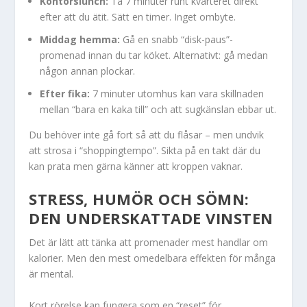
Kontorslunch:
Ta 7 minuter runt kvarteret direkt
efter att du ätit. Sätt en timer. Inget ombyte.
Middag hemma:
Gå en snabb “disk-paus”-
promenad innan du tar köket. Alternativt: gå medan
någon annan plockar.
Efter fika:
7 minuter utomhus kan vara skillnaden
mellan “bara en kaka till” och att sugkänslan ebbar ut.
Du behöver inte gå fort så att du flåsar – men undvik
att strosa i “shoppingtempo”. Sikta på en takt där du
kan prata men gärna känner att kroppen vaknar.
STRESS, HUMÖR OCH SÖMN:
DEN UNDERSKATTADE VINSTEN
Det är lätt att tänka att promenader mest handlar om
kalorier. Men den mest omedelbara effekten för många
är mental.
Kort rörelse kan fungera som en “reset” för