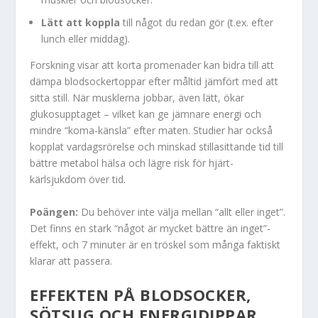
Lätt att koppla
till något du redan gör (t.ex. efter
lunch eller middag).
Forskning visar att korta promenader kan bidra till att
dämpa blodsockertoppar efter måltid jämfört med att
sitta still. När musklerna jobbar, även lätt, ökar
glukosupptaget – vilket kan ge jämnare energi och
mindre “koma-känsla” efter maten. Studier har också
kopplat vardagsrörelse och minskad stillasittande tid till
bättre metabol hälsa och lägre risk för hjärt-
kärlsjukdom över tid.
Poängen:
Du behöver inte välja mellan “allt eller inget”.
Det finns en stark “något är mycket bättre än inget”-
effekt, och 7 minuter är en tröskel som många faktiskt
klarar att passera.
EFFEKTEN PÅ BLODSOCKER,
SÖTSUG OCH ENERGIDIPPAR