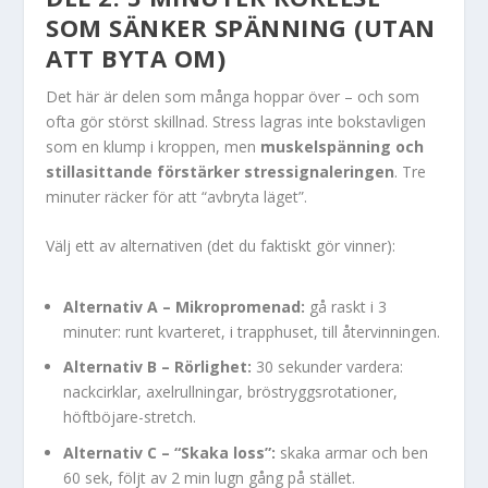
SOM SÄNKER SPÄNNING (UTAN
ATT BYTA OM)
Det här är delen som många hoppar över – och som
ofta gör störst skillnad. Stress lagras inte bokstavligen
som en klump i kroppen, men
muskelspänning och
stillasittande förstärker stressignaleringen
. Tre
minuter räcker för att “avbryta läget”.
Välj ett av alternativen (det du faktiskt gör vinner):
Alternativ A – Mikropromenad:
gå raskt i 3
minuter: runt kvarteret, i trapphuset, till återvinningen.
Alternativ B – Rörlighet:
30 sekunder vardera:
nackcirklar, axelrullningar, bröstryggsrotationer,
höftböjare-stretch.
Alternativ C – “Skaka loss”:
skaka armar och ben
60 sek, följt av 2 min lugn gång på stället.