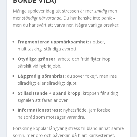
BORDE VILA)
Många upplever idag att stressen är mer
smidig
men
mer
ständigt närvarande
. Du har kanske inte panik –
men du har svårt att varva ner. Några vanliga orsaker:
Fragmenterad uppmärksamhet:
notiser,
multitasking, ständiga avbrott.
Otydliga gränser:
arbete och fritid flyter ihop,
särskilt vid hybridjobb.
Låggradig sömnbrist:
du sover “okej”, men inte
tillräckligt eller tillräckligt djupt.
Stillasittande + spänd kropp:
kroppen får aldrig
signalen att faran är över.
Informationsstress:
nyhetsflöde, jämförelse,
hälsoråd som motsäger varandra.
Forskning kopplar långvarig stress till bland annat sämre
sömn, mer oro och påverkan på hjärt-kärlsystemet.