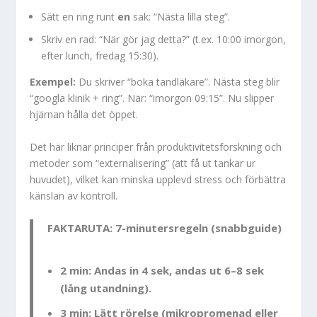
Sätt en ring runt
en
sak: “Nästa lilla steg”.
Skriv en rad: “När gör jag detta?” (t.ex. 10:00 imorgon,
efter lunch, fredag 15:30).
Exempel:
Du skriver “boka tandläkare”. Nästa steg blir
“googla klinik + ring”. När: “imorgon 09:15”. Nu slipper
hjärnan hålla det öppet.
Det här liknar principer från produktivitetsforskning och
metoder som “externalisering” (att få ut tankar ur
huvudet), vilket kan minska upplevd stress och förbättra
känslan av kontroll.
FAKTARUTA: 7-minutersregeln (snabbguide)
2 min:
Andas in 4 sek, andas ut 6–8 sek
(lång utandning).
3 min:
Lätt rörelse (mikropromenad eller