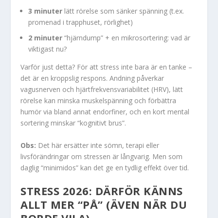
3 minuter
lätt rörelse som sänker spänning (t.ex.
promenad i trapphuset, rörlighet)
2 minuter
“hjärndump” + en mikrosortering: vad är
viktigast nu?
Varför just detta? För att stress inte bara är en tanke –
det är en kroppslig respons. Andning påverkar
vagusnerven och hjärtfrekvensvariabilitet (HRV), lätt
rörelse kan minska muskelspänning och förbättra
humör via bland annat endorfiner, och en kort mental
sortering minskar “kognitivt brus”.
Obs:
Det här ersätter inte sömn, terapi eller
livsförändringar om stressen är långvarig. Men som
daglig “minimidos” kan det ge en tydlig effekt över tid.
STRESS 2026: DÄRFÖR KÄNNS
ALLT MER “PÅ” (ÄVEN NÄR DU