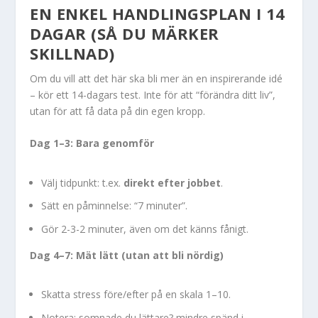
EN ENKEL HANDLINGSPLAN I 14
DAGAR (SÅ DU MÄRKER
SKILLNAD)
Om du vill att det här ska bli mer än en inspirerande idé
– kör ett 14-dagars test. Inte för att “förändra ditt liv”,
utan för att få data på din egen kropp.
Dag 1–3: Bara genomför
Välj tidpunkt: t.ex.
direkt efter jobbet
.
Sätt en påminnelse: “7 minuter”.
Gör 2-3-2 minuter, även om det känns fånigt.
Dag 4–7: Mät lätt (utan att bli nördig)
Skatta stress före/efter på en skala 1–10.
Notera: somnade du lättare? mindre spänd i