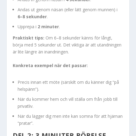
Andas ut genom näsan (eller lätt genom munnen) i
6–8 sekunder
.
Upprepa i
2 minuter
.
Praktiskt tips:
Om 6–8 sekunder känns för långt,
börja med 5 sekunder ut. Det viktiga är att utandningen
är lite längre än inandningen.
Konkreta exempel när det passar:
Precis innan ett möte (särskilt om du känner dig “på
helspänn”).
När du kommer hem och vill ställa om från jobb till
privatliv.
När du lägger dig men inte kan somna för att hjärnan
“pratar”.
DEL 2: 3 MINUTER RÖRELSE