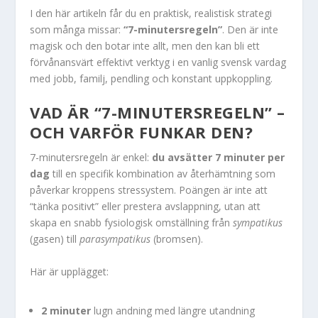
I den här artikeln får du en praktisk, realistisk strategi
som många missar:
“7-minutersregeln”
. Den är inte
magisk och den botar inte allt, men den kan bli ett
förvånansvärt effektivt verktyg i en vanlig svensk vardag
med jobb, familj, pendling och konstant uppkoppling.
VAD ÄR “7-MINUTERSREGELN” –
OCH VARFÖR FUNKAR DEN?
7-minutersregeln är enkel:
du avsätter 7 minuter per
dag
till en specifik kombination av återhämtning som
påverkar kroppens stressystem. Poängen är inte att
“tänka positivt” eller prestera avslappning, utan att
skapa en snabb fysiologisk omställning från
sympatikus
(gasen) till
parasympatikus
(bromsen).
Här är upplägget:
2 minuter
lugn andning med längre utandning