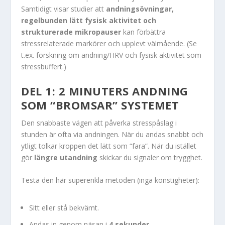
Samtidigt visar studier att
andningsövningar,
regelbunden lätt fysisk aktivitet och
strukturerade mikropauser
kan förbättra
stressrelaterade markörer och upplevt välmående. (Se
t.ex. forskning om andning/HRV och fysisk aktivitet som
stressbuffert.)
DEL 1: 2 MINUTERS ANDNING
SOM “BROMSAR” SYSTEMET
Den snabbaste vägen att påverka stresspåslag i
stunden är ofta via andningen. När du andas snabbt och
ytligt tolkar kroppen det lätt som “fara”. När du istället
gör
längre utandning
skickar du signaler om trygghet.
Testa den här superenkla metoden (inga konstigheter):
Sitt eller stå bekvämt.
Andas in genom näsan i
4 sekunder
.