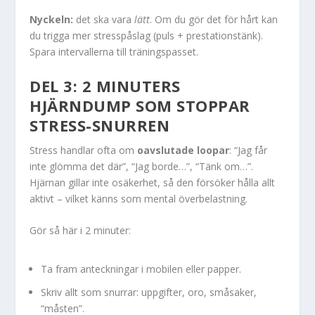
Nyckeln:
det ska vara
lätt
. Om du gör det för hårt kan
du trigga mer stresspåslag (puls + prestationstänk).
Spara intervallerna till träningspasset.
DEL 3: 2 MINUTERS
HJÄRNDUMP SOM STOPPAR
STRESS-SNURREN
Stress handlar ofta om
oavslutade loopar
: “Jag får
inte glömma det där”, “Jag borde…”, “Tänk om…”.
Hjärnan gillar inte osäkerhet, så den försöker hålla allt
aktivt – vilket känns som mental överbelastning.
Gör så här i 2 minuter:
Ta fram anteckningar i mobilen eller papper.
Skriv allt som snurrar: uppgifter, oro, småsaker,
“måsten”.