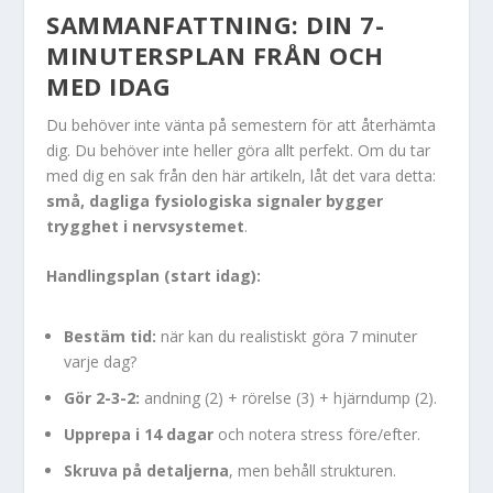
SAMMANFATTNING: DIN 7-
MINUTERSPLAN FRÅN OCH
MED IDAG
Du behöver inte vänta på semestern för att återhämta
dig. Du behöver inte heller göra allt perfekt. Om du tar
med dig en sak från den här artikeln, låt det vara detta:
små, dagliga fysiologiska signaler bygger
trygghet i nervsystemet
.
Handlingsplan (start idag):
Bestäm tid:
när kan du realistiskt göra 7 minuter
varje dag?
Gör 2-3-2:
andning (2) + rörelse (3) + hjärndump (2).
Upprepa i 14 dagar
och notera stress före/efter.
Skruva på detaljerna
, men behåll strukturen.