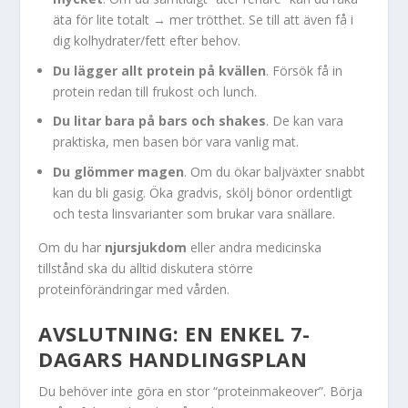
äta för lite totalt → mer trötthet. Se till att även få i
dig kolhydrater/fett efter behov.
Du lägger allt protein på kvällen
. Försök få in
protein redan till frukost och lunch.
Du litar bara på bars och shakes
. De kan vara
praktiska, men basen bör vara vanlig mat.
Du glömmer magen
. Om du ökar baljväxter snabbt
kan du bli gasig. Öka gradvis, skölj bönor ordentligt
och testa linsvarianter som brukar vara snällare.
Om du har
njursjukdom
eller andra medicinska
tillstånd ska du alltid diskutera större
proteinförändringar med vården.
AVSLUTNING: EN ENKEL 7-
DAGARS HANDLINGSPLAN
Du behöver inte göra en stor “proteinmakeover”. Börja