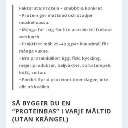
Faktaruta: Protein – snabbt & konkret
• Protein ger mättnad och stödjer
muskelmassa.
• Många får i sig för lite protein till frukost
och lunch.
• Praktiskt mål: 25–40 g per huvudmål för
många vuxna.
• Bra proteinkällor: ägg, fisk, kyckling,
mejeriprodukter, baljväxter, tofu/tempeh,
kött, seitan.
• Fördel: Sprid proteinet över dagen, inte
allt på kvällen.
SÅ BYGGER DU EN
“PROTEINBAS” I VARJE MÅLTID
(UTAN KRÅNGEL)