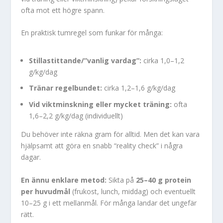
ofta mot ett högre spann.
En praktisk tumregel som funkar för många:
Stillastittande/”vanlig vardag”:
cirka 1,0–1,2
g/kg/dag
Tränar regelbundet:
cirka 1,2–1,6 g/kg/dag
Vid viktminskning eller mycket träning:
ofta
1,6–2,2 g/kg/dag (individuellt)
Du behöver inte räkna gram för alltid. Men det kan vara
hjälpsamt att göra en snabb “reality check” i några
dagar.
En ännu enklare metod:
Sikta på
25–40 g protein
per huvudmål
(frukost, lunch, middag) och eventuellt
10–25 g i ett mellanmål. För många landar det ungefär
rätt.