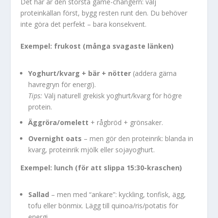
Det här är den största game-changern: välj
proteinkällan först, bygg resten runt den. Du behöver
inte göra det perfekt – bara konsekvent.
Exempel: frukost (många svagaste länken)
Yoghurt/kvarg + bär + nötter
(addera gärna
havregryn för energi).
Tips:
Välj naturell grekisk yoghurt/kvarg för högre
protein.
Äggröra/omelett
+ rågbröd + grönsaker.
Overnight oats
– men gör den proteinrik: blanda in
kvarg, proteinrik mjölk eller sojayoghurt.
Exempel: lunch (för att slippa 15:30-kraschen)
Sallad
– men med “ankare”: kyckling, tonfisk, ägg,
tofu eller bönmix. Lägg till quinoa/ris/potatis för
energi.