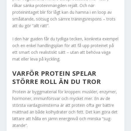
råkar sänka proteinmängden rejält. Och när
proteinintaget blir för lågt kan du hamna i en loop av
småätande, sötsug och sämre träningsrespons – trots
att du gör “allt rätt”.
I den här guiden får du tydliga tecken, konkreta exempel
och en enkel handlingsplan för att få upp proteinet på
ett smart och realistiskt sätt – utan att behöva väga
mat eller leva på kyckling.
VARFÖR PROTEIN SPELAR
STÖRRE ROLL ÄN DU TROR
Protein är byggmaterial för kroppen: muskler, enzymer,
hormoner, immunförsvar och mycket mer. En av de
största vardagsvinsterna är att protein ofta ger bättre
mättnad än både kolhydrater och fett. Det kan göra det
lättare att hålla en jämn energinivå och minska “sug-
ätande”.