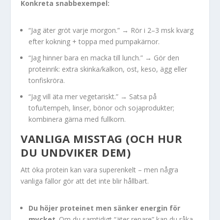
Konkreta snabbexempel:
“Jag äter gröt varje morgon.” → Rör i 2–3 msk kvarg
efter kokning + toppa med pumpakärnor.
“Jag hinner bara en macka till lunch.” → Gör den
proteinrik: extra skinka/kalkon, ost, keso, ägg eller
tonfiskröra.
“Jag vill äta mer vegetariskt.” → Satsa på
tofu/tempeh, linser, bönor och sojaprodukter;
kombinera gärna med fullkorn.
VANLIGA MISSTAG (OCH HUR
DU UNDVIKER DEM)
Att öka protein kan vara superenkelt – men några
vanliga fällor gör att det inte blir hållbart.
Du höjer proteinet men sänker energin för
mycket
. Om du samtidigt “äter renare” kan du råka