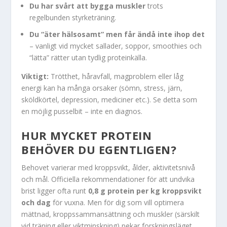
Du har svårt att bygga muskler
trots
regelbunden styrketräning.
Du “äter hälsosamt” men får ändå inte ihop det
– vanligt vid mycket sallader, soppor, smoothies och
“lätta” rätter utan tydlig proteinkälla.
Viktigt:
Trötthet, håravfall, magproblem eller låg
energi kan ha många orsaker (sömn, stress, järn,
sköldkörtel, depression, mediciner etc.). Se detta som
en möjlig pusselbit – inte en diagnos.
HUR MYCKET PROTEIN
BEHÖVER DU EGENTLIGEN?
Behovet varierar med kroppsvikt, ålder, aktivitetsnivå
och mål. Officiella rekommendationer för att undvika
brist ligger ofta runt
0,8 g protein per kg kroppsvikt
och dag
för vuxna. Men för dig som vill optimera
mättnad, kroppssammansättning och muskler (särskilt
vid träning eller viktminskning) pekar forskningsläget