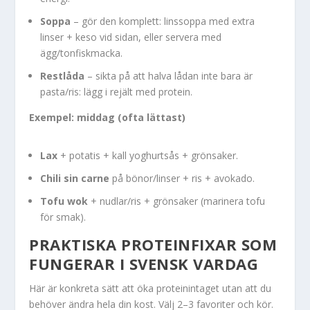
Soppa
– gör den komplett: linssoppa med extra
linser + keso vid sidan, eller servera med
ägg/tonfiskmacka.
Restlåda
– sikta på att halva lådan inte bara är
pasta/ris: lägg i rejält med protein.
Exempel: middag (ofta lättast)
Lax
+ potatis + kall yoghurtsås + grönsaker.
Chili sin carne
på bönor/linser + ris + avokado.
Tofu wok
+ nudlar/ris + grönsaker (marinera tofu
för smak).
PRAKTISKA PROTEINFIXAR SOM
FUNGERAR I SVENSK VARDAG
Här är konkreta sätt att öka proteinintaget utan att du
behöver ändra hela din kost. Välj 2–3 favoriter och kör.