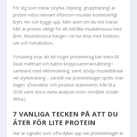
För dig som tränar (styrka, löpning, gruppträning) är
protein extra relevant eftersom muskler kontinuerligt
bryts ner och byggs upp. Men även om du inte tränar
hårt är protein viktigt för att behålla muskelmassa med
åren. Muskelmassa hänger i sin tur ihop med funktion,
ork och metabolism.
Forskning visar att ett högre proteinintag kan bidra till
ökad mättnad och bättre kroppssammansättning i
samband med viktminskning, samt stödja muskeltillväxt
vid styrketräning – särskilt när proteinintaget sprids över
dagen. (Översikter och position statements från bl.a.
ISSN samt stora meta-analyser inom området stöder
detta.)
7 VANLIGA TECKEN PÅ ATT DU
ÄTER FÖR LITE PROTEIN
Här är signaler som ofta dyker upp när proteinintaget är