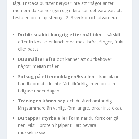
lågt. Enstaka punkter betyder inte att “något är fel” –
men om du känner igen dig i flera kan det vara värt att
testa en proteinjustering i 2–3 veckor och utvärdera.
Du blir snabbt hungrig efter måltider
– särskilt
efter frukost eller lunch med mest bröd, flingor, frukt
eller pasta.
Du småäter ofta
och känner att du “behöver
något” mellan målen.
Sötsug på eftermiddagen/kvällen
– kan ibland
handla om att du inte fått tillräckligt med protein
tidigare under dagen.
Träningen känns seg
och du återhämtar dig
långsammare än vanligt (öm längre, orkar inte öka).
Du tappar styrka eller form
när du försöker gå
ner i vikt – protein hjälper till att bevara
muskelmassa.