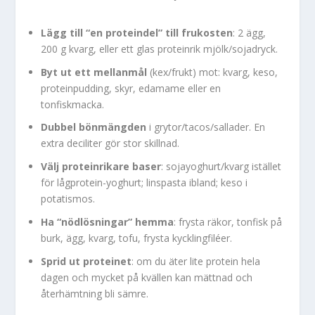
Lägg till “en proteindel” till frukosten
: 2 ägg,
200 g kvarg, eller ett glas proteinrik mjölk/sojadryck.
Byt ut ett mellanmål
(kex/frukt) mot: kvarg, keso,
proteinpudding, skyr, edamame eller en
tonfiskmacka.
Dubbel bönmängden
i grytor/tacos/sallader. En
extra deciliter gör stor skillnad.
Välj proteinrikare baser
: sojayoghurt/kvarg istället
för lågprotein-yoghurt; linspasta ibland; keso i
potatismos.
Ha “nödlösningar” hemma
: frysta räkor, tonfisk på
burk, ägg, kvarg, tofu, frysta kycklingfiléer.
Sprid ut proteinet
: om du äter lite protein hela
dagen och mycket på kvällen kan mättnad och
återhämtning bli sämre.