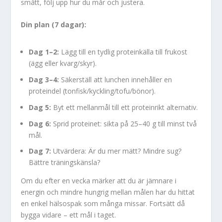
smått, följ upp hur du mår och justera.
Din plan (7 dagar):
Dag 1–2:
Lägg till en tydlig proteinkälla till frukost
(ägg eller kvarg/skyr).
Dag 3–4:
Säkerställ att lunchen innehåller en
proteindel (tonfisk/kyckling/tofu/bönor).
Dag 5:
Byt ett mellanmål till ett proteinrikt alternativ.
Dag 6:
Sprid proteinet: sikta på 25–40 g till minst två
mål.
Dag 7:
Utvärdera: Är du mer mätt? Mindre sug?
Bättre träningskänsla?
Om du efter en vecka märker att du är jämnare i
energin och mindre hungrig mellan målen har du hittat
en enkel hälsospak som många missar. Fortsätt då
bygga vidare – ett mål i taget.