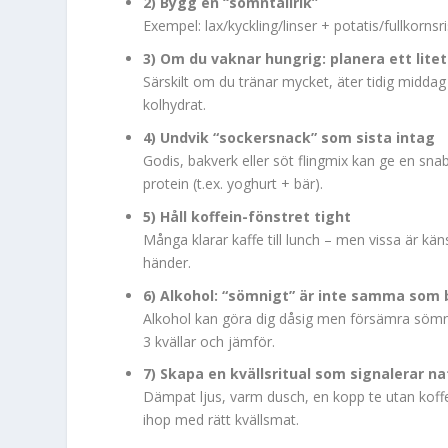
2) Bygg en “sömntallrik”
Exempel: lax/kyckling/linser + potatis/fullkornsr
3) Om du vaknar hungrig: planera ett litet
Särskilt om du tränar mycket, äter tidig midda
kolhydrat.
4) Undvik “sockersnack” som sista intag
Godis, bakverk eller söt flingmix kan ge en snab
protein (t.ex. yoghurt + bär).
5) Håll koffein-fönstret tight
Många klarar kaffe till lunch – men vissa är kä
händer.
6) Alkohol: “sömnigt” är inte samma som
Alkohol kan göra dig dåsig men försämra sömnk
3 kvällar och jämför.
7) Skapa en kvällsritual som signalerar na
Dämpat ljus, varm dusch, en kopp te utan koffei
ihop med rätt kvällsmat.