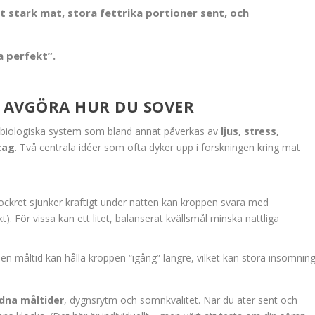
 stark mat, stora fettrika portioner sent, och
a perfekt”.
 AVGÖRA HUR DU SOVER
av biologiska system som bland annat påverkas av
ljus, stress,
tag
. Två centrala idéer som ofta dyker upp i forskningen kring mat
kret sjunker kraftigt under natten kan kroppen svara med
. För vissa kan ett litet, balanserat kvällsmål minska nattliga
en måltid kan hålla kroppen “igång” längre, vilket kan störa insomnin
dna måltider
, dygnsrytm och sömnkvalitet. När du äter sent och