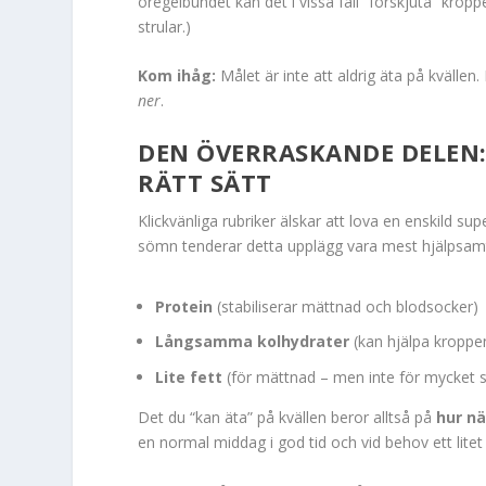
oregelbundet kan det i vissa fall “förskjuta” krop
strular.)
Kom ihåg:
Målet är inte att aldrig äta på kvällen.
ner
.
DEN ÖVERRASKANDE DELEN: 
RÄTT SÄTT
Klickvänliga rubriker älskar att lova en enskild su
sömn tenderar detta upplägg vara mest hjälpsam
Protein
(stabiliserar mättnad och blodsocker)
Långsamma kolhydrater
(kan hjälpa kroppe
Lite fett
(för mättnad – men inte för mycket 
Det du “kan äta” på kvällen beror alltså på
hur n
en normal middag i god tid och vid behov ett litet