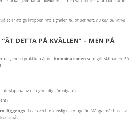
pens klocka. (Det här är individuellt – men värt att testa om din sömn
 Målet är att ge kroppen rätt signaler:
nu är det natt, nu kan du varva
“ÄT DETTA PÅ KVÄLLEN” – MEN PÅ
permat, men i praktiken är det
kombinationen
som gör skillnaden. Fö
t:
n att slappna av och göra dig sömnigare)
sent)
ära läggdags
du är och hur känslig din mage är. Många mår bäst av
 kvällsmål.