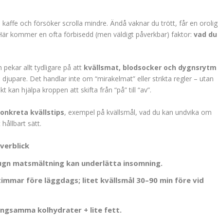
dre kaffe och försöker scrolla mindre. Ändå vaknar du trött, får en orolig
 Här kommer en ofta förbisedd (men väldigt påverkbar) faktor:
vad du
pekar allt tydligare på att
kvällsmat, blodsocker och dygnsrytm
djupare. Det handlar inte om “mirakelmat” eller strikta regler – utan
kan hjälpa kroppen att skifta från “på” till “av”.
konkreta kvällstips
, exempel på kvällsmål, vad du kan undvika om
hållbart sätt.
verblick
lugn matsmältning kan underlätta insomning.
immar före läggdags; litet kvällsmål 30–90 min före vid
ångsamma kolhydrater + lite fett.