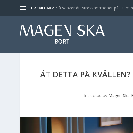
TRENDING:
Så sänker du stresshormonet på 10 min – 
ÄT DETTA PÅ KVÄLLEN
Inskickad av
Magen Ska B