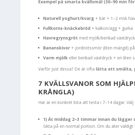
Exempel på smarta kvällsmål (30–90 min för
Naturell yoghurt/kvarg
+ bär + 1–2 msk hav
Fullkorns-knäckebröd
+ kalkon/ägg + gurka
Havregrynsgröt
med mjölk/berikad växtdryck
Bananskivor
+ jordnötssmör (liten mängd) p
Varm mjölk
eller berikad växtdryck + en liten
Varför just dessa? De är ofta
lätta att smälta,
7 KVÄLLSVANOR SOM HJÄLP
KRÅNGLA)
Här är en konkret lista att testa i 7–14 dagar. Välj
1) Ät middag 2–3 timmar innan du lägger 
Sikta på en normal portion. Om du äter väldigt 