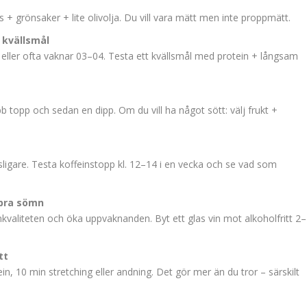
is + grönsaker + lite olivolja. Du vill vara mätt men inte proppmätt.
 kvällsmål
g eller ofta vaknar 03–04. Testa ett kvällsmål med protein + långsam
b topp och sedan en dipp. Om du vill ha något sött: välj frukt +
nsligare. Testa koffeinstopp kl. 12–14 i en vecka och se vad som
 bra sömn
valiteten och öka uppvaknanden. Byt ett glas vin mot alkoholfritt 2–
tt
n, 10 min stretching eller andning. Det gör mer än du tror – särskilt