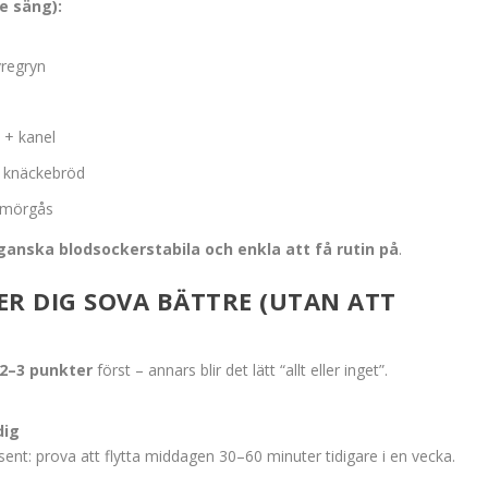
e säng):
regryn
 + kanel
å knäckebröd
 smörgås
 ganska blodsockerstabila och enkla att få rutin på
.
ER DIG SOVA BÄTTRE (UTAN ATT
2–3 punkter
först – annars blir det lätt “allt eller inget”.
dig
sent: prova att flytta middagen 30–60 minuter tidigare i en vecka.