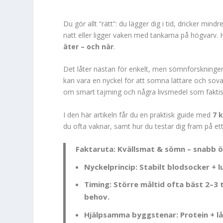
Du gör allt “rätt”: du lägger dig i tid, dricker min
natt eller ligger vaken med tankarna på högvarv.
äter – och när
.
Det låter nästan för enkelt, men sömnforskningen 
kan vara en nyckel för att somna lättare och sova 
om smart tajming och några livsmedel som faktiskt 
I den här artikeln får du en praktisk guide med
7 
du ofta vaknar, samt hur du testar dig fram på ett 
Faktaruta: Kvällsmat & sömn – snabb ö
Nyckelprincip:
Stabilt blodsocker + 
Timing:
Större måltid ofta bäst 2–3 t
behov.
Hjälpsamma byggstenar:
Protein + l