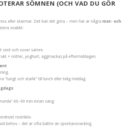
BOTERAR SÖMNEN (OCH VAD DU GÖR
ress eller skärmar. Det kan det göra – men här är några
mat- och
stera snabbt:
ort sent och sover sämre.
x. frukt + nötter, yoghurt, äggmacka) på eftermiddagen.
sent
ning.
 “tungt och starkt” till lunch eller tidig middag.
äggdags
vrunda” 60–90 min innan säng.
rdrivet restriktiv.
 vid behov – det är ofta bättre än spontansnacking.