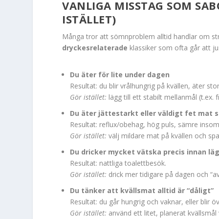
VANLIGA MISSTAG SOM SA
ISTÄLLET)
Många tror att sömnproblem alltid handlar om st
dryckesrelaterade
klassiker som ofta går att ju
Du äter för lite under dagen
Resultat: du blir vrålhungrig på kvällen, äter st
Gör istället:
lägg till ett stabilt mellanmål (t.e
Du äter jättestarkt eller väldigt fet mat 
Resultat: reflux/obehag, hög puls, sämre insom
Gör istället:
välj mildare mat på kvällen och spara
Du dricker mycket vätska precis innan l
Resultat: nattliga toalettbesök.
Gör istället:
drick mer tidigare på dagen och “a
Du tänker att kvällsmat alltid är “dåligt”
Resultat: du går hungrig och vaknar, eller blir öve
Gör istället:
använd ett litet, planerat kvällsmål