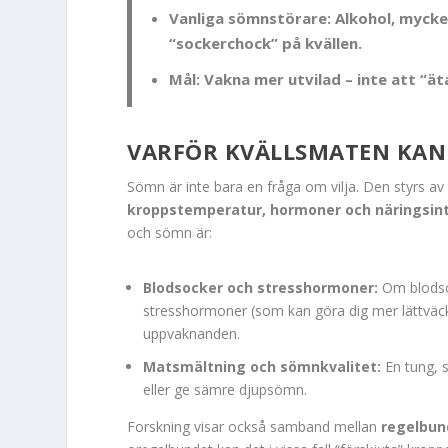
Vanliga sömnstörare:
Alkohol, mycket
“sockerchock” på kvällen.
Mål:
Vakna mer utvilad – inte att “ät
VARFÖR KVÄLLSMATEN KAN
Sömn är inte bara en fråga om vilja. Den styrs 
kroppstemperatur, hormoner och näringsin
och sömn är:
Blodsocker och stresshormoner:
Om blodsoc
stresshormoner (som kan göra dig mer lättväckt)
uppvaknanden.
Matsmältning och sömnkvalitet:
En tung, s
eller ge sämre djupsömn.
Forskning visar också samband mellan
regelbun