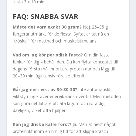
testa 3 x 10 min.
FAQ: SNABBA SVAR
Måste det vara exakt 30 gram?
Nej. 25–35 g
fungerar utmärkt för de flesta. Syftet är att nå en
”tröskel” för mättnad och muskelstimulans.
Vad om jag kör periodisk fasta?
Om din fasta
funkar för dig – behåll den. Du kan flytta konceptet till
dagens första mål: prioritera protein där och lägg till
20–30 min lågintensiv rörelse efteråt.
Går jag ner i vikt av 30-30-30?
Inte automatiskt.
Viktstyrning kräver energibalans över tid. Men metoden
kan göra det lättare att äta lagom och röra dig
dagligen, vilket ofta hjälper.
Kan jag dricka kaffe först?
Ja. Men ät helst något
proteinrikt inom en rimlig tid för att slippa krasch-