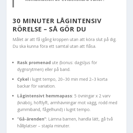
30 MINUTER LÅGINTENSIV
RÖRELSE – SÅ GÖR DU
Målet är att få igång kroppen utan att köra slut på dig.
Du ska kunna föra ett samtal utan att flåsa.
Rask promenad
ute (bonus: dagsljus för
dygnsrytmen) eller på band.
Cykel
i lugnt tempo, 20–30 min med 2–3 korta
backar för variation.
Lågintensivt hemmapass
: 5 övningar x 2 varv
(knäböj, höftlyft, armhävningar mot vägg, rodd med
gummiband, fågelhund) i lugnt tempo.
”Gå-ärenden”
: Lämna barnen, handla lätt, gå två
hållplatser – stapla minuter.