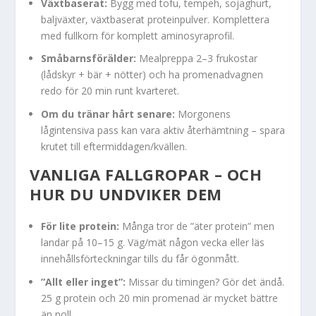
Växtbaserat:
Bygg med tofu, tempeh, sojaghurt,
baljväxter, växtbaserat proteinpulver. Komplettera
med fullkorn för komplett aminosyraprofil.
Småbarnsförälder:
Mealpreppa 2–3 frukostar
(lådskyr + bär + nötter) och ha promenadvagnen
redo för 20 min runt kvarteret.
Om du tränar hårt senare:
Morgonens
lågintensiva pass kan vara aktiv återhämtning – spara
krutet till eftermiddagen/kvällen.
VANLIGA FALLGROPAR – OCH
HUR DU UNDVIKER DEM
För lite protein:
Många tror de ”äter protein” men
landar på 10–15 g. Väg/mät någon vecka eller läs
innehållsförteckningar tills du får ögonmått.
”Allt eller inget”:
Missar du timingen? Gör det ändå.
25 g protein och 20 min promenad är mycket bättre
än noll.