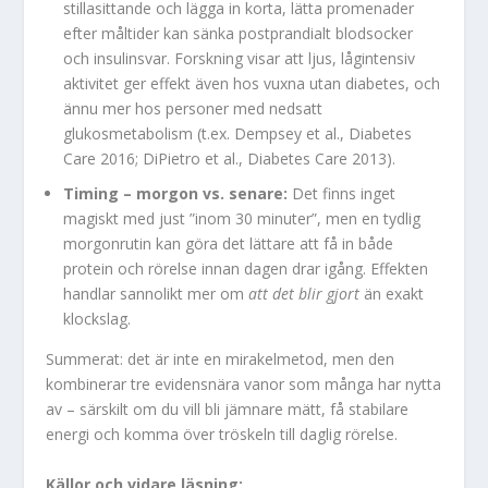
stillasittande och lägga in korta, lätta promenader
efter måltider kan sänka postprandialt blodsocker
och insulinsvar. Forskning visar att ljus, lågintensiv
aktivitet ger effekt även hos vuxna utan diabetes, och
ännu mer hos personer med nedsatt
glukosmetabolism (t.ex. Dempsey et al., Diabetes
Care 2016; DiPietro et al., Diabetes Care 2013).
Timing – morgon vs. senare:
Det finns inget
magiskt med just ”inom 30 minuter”, men en tydlig
morgonrutin kan göra det lättare att få in både
protein och rörelse innan dagen drar igång. Effekten
handlar sannolikt mer om
att det blir gjort
än exakt
klockslag.
Summerat: det är inte en mirakelmetod, men den
kombinerar tre evidensnära vanor som många har nytta
av – särskilt om du vill bli jämnare mätt, få stabilare
energi och komma över tröskeln till daglig rörelse.
Källor och vidare läsning: