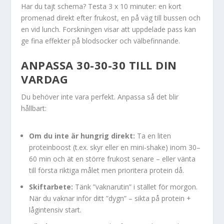
Har du tajt schema? Testa 3 x 10 minuter: en kort
promenad direkt efter frukost, en på väg till bussen och
en vid lunch. Forskningen visar att uppdelade pass kan
ge fina effekter på blodsocker och välbefinnande.
ANPASSA 30-30-30 TILL DIN
VARDAG
Du behöver inte vara perfekt. Anpassa så det blir
hållbart:
Om du inte är hungrig direkt:
Ta en liten
proteinboost (t.ex. skyr eller en mini-shake) inom 30–
60 min och ät en större frukost senare – eller vänta
till första riktiga målet men prioritera protein då.
Skiftarbete:
Tänk ”vaknarutin” i stället för morgon.
När du vaknar inför ditt ”dygn” – sikta på protein +
lågintensiv start.