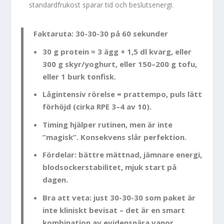
standardfrukost sparar tid och beslutsenergi.
Faktaruta: 30-30-30 på 60 sekunder
30 g protein ≈ 3 ägg + 1,5 dl kvarg, eller
300 g skyr/yoghurt, eller 150–200 g tofu,
eller 1 burk tonfisk.
Lågintensiv rörelse = prattempo, puls lätt
förhöjd (cirka RPE 3–4 av 10).
Timing hjälper rutinen, men är inte
”magisk”. Konsekvens slår perfektion.
Fördelar: bättre mättnad, jämnare energi,
blodsockerstabilitet, mjuk start på
dagen.
Bra att veta: just 30-30-30 som paket är
inte kliniskt bevisat – det är en smart
kombination av evidensnära vanor.