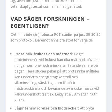
sig, även om just ”paketet” 30-30-30 inte är
vetenskapligt testat som en enhetlig metod.
VAD SÄGER FORSKNINGEN –
EGENTLIGEN?
Det finns inte (än) robusta RCT-studier på just 30-30-30
som protokoll. Däremot finns bra stöd för varje del:
Proteinrik frukost och mättnad:
Högre
proteininnehåll vid frukost kan öka mättnad, påverka
hungerhormoner och minska småätande senare på
dagen. Flera studier pekar på att proteinrika måltider
kan underlätta energiintagskontroll och
viktminskning, särskilt genom förbättrad
mättnadskänsla och bevarande av muskelmassa vid
kaloriunderskott (se t.ex. Leidy et al., Am J Clin Nutr
2015).
Lågintensiv rörelse och blodsocker:
Att bryta