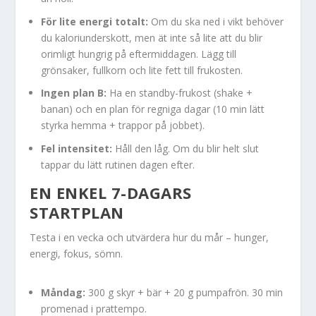
För lite energi totalt:
Om du ska ned i vikt behöver
du kaloriunderskott, men ät inte så lite att du blir
orimligt hungrig på eftermiddagen. Lägg till
grönsaker, fullkorn och lite fett till frukosten.
Ingen plan B:
Ha en standby-frukost (shake +
banan) och en plan för regniga dagar (10 min lätt
styrka hemma + trappor på jobbet).
Fel intensitet:
Håll den låg. Om du blir helt slut
tappar du lätt rutinen dagen efter.
EN ENKEL 7-DAGARS
STARTPLAN
Testa i en vecka och utvärdera hur du mår – hunger,
energi, fokus, sömn.
Måndag:
300 g skyr + bär + 20 g pumpafrön. 30 min
promenad i prattempo.