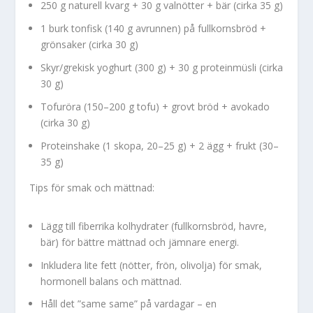
250 g naturell kvarg + 30 g valnötter + bär (cirka 35 g)
1 burk tonfisk (140 g avrunnen) på fullkornsbröd +
grönsaker (cirka 30 g)
Skyr/grekisk yoghurt (300 g) + 30 g proteinmüsli (cirka
30 g)
Tofuröra (150–200 g tofu) + grovt bröd + avokado
(cirka 30 g)
Proteinshake (1 skopa, 20–25 g) + 2 ägg + frukt (30–
35 g)
Tips för smak och mättnad:
Lägg till fiberrika kolhydrater (fullkornsbröd, havre,
bär) för bättre mättnad och jämnare energi.
Inkludera lite fett (nötter, frön, olivolja) för smak,
hormonell balans och mättnad.
Håll det ”same same” på vardagar – en