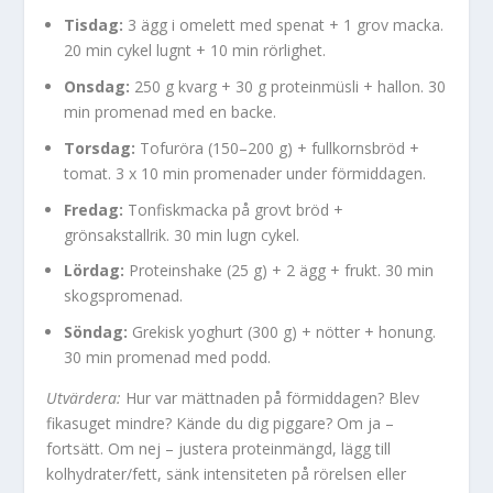
Tisdag:
3 ägg i omelett med spenat + 1 grov macka.
20 min cykel lugnt + 10 min rörlighet.
Onsdag:
250 g kvarg + 30 g proteinmüsli + hallon. 30
min promenad med en backe.
Torsdag:
Tofuröra (150–200 g) + fullkornsbröd +
tomat. 3 x 10 min promenader under förmiddagen.
Fredag:
Tonfiskmacka på grovt bröd +
grönsakstallrik. 30 min lugn cykel.
Lördag:
Proteinshake (25 g) + 2 ägg + frukt. 30 min
skogspromenad.
Söndag:
Grekisk yoghurt (300 g) + nötter + honung.
30 min promenad med podd.
Utvärdera:
Hur var mättnaden på förmiddagen? Blev
fikasuget mindre? Kände du dig piggare? Om ja –
fortsätt. Om nej – justera proteinmängd, lägg till
kolhydrater/fett, sänk intensiteten på rörelsen eller