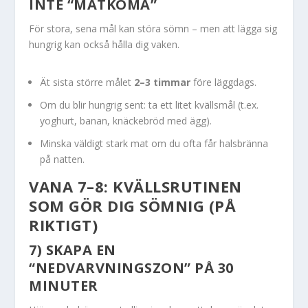
INTE “MATKOMA”
För stora, sena mål kan störa sömn – men att lägga sig
hungrig kan också hålla dig vaken.
Ät sista större målet
2–3 timmar
före läggdags.
Om du blir hungrig sent: ta ett litet kvällsmål (t.ex.
yoghurt, banan, knäckebröd med ägg).
Minska väldigt stark mat om du ofta får halsbränna
på natten.
VANA 7–8: KVÄLLSRUTINEN
SOM GÖR DIG SÖMNIG (PÅ
RIKTIGT)
7) SKAPA EN
“NEDVARVNINGSZON” PÅ 30
MINUTER