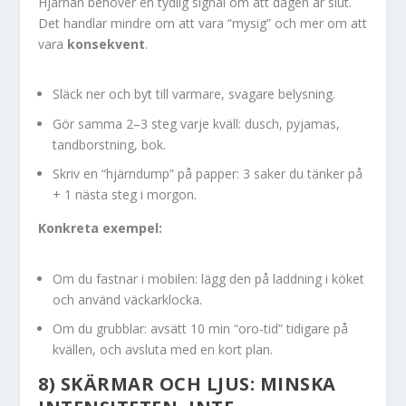
Hjärnan behöver en tydlig signal om att dagen är slut.
Det handlar mindre om att vara “mysig” och mer om att
vara
konsekvent
.
Släck ner och byt till varmare, svagare belysning.
Gör samma 2–3 steg varje kväll: dusch, pyjamas,
tandborstning, bok.
Skriv en “hjärndump” på papper: 3 saker du tänker på
+ 1 nästa steg i morgon.
Konkreta exempel:
Om du fastnar i mobilen: lägg den på laddning i köket
och använd väckarklocka.
Om du grubblar: avsätt 10 min “oro-tid” tidigare på
kvällen, och avsluta med en kort plan.
8) SKÄRMAR OCH LJUS: MINSKA