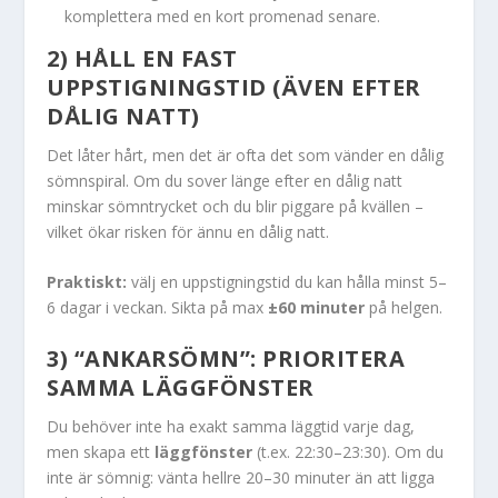
komplettera med en kort promenad senare.
2) HÅLL EN FAST
UPPSTIGNINGSTID (ÄVEN EFTER
DÅLIG NATT)
Det låter hårt, men det är ofta det som vänder en dålig
sömnspiral. Om du sover länge efter en dålig natt
minskar sömntrycket och du blir piggare på kvällen –
vilket ökar risken för ännu en dålig natt.
Praktiskt:
välj en uppstigningstid du kan hålla minst 5–
6 dagar i veckan. Sikta på max
±60 minuter
på helgen.
3) “ANKARSÖMN”: PRIORITERA
SAMMA LÄGGFÖNSTER
Du behöver inte ha exakt samma läggtid varje dag,
men skapa ett
läggfönster
(t.ex. 22:30–23:30). Om du
inte är sömnig: vänta hellre 20–30 minuter än att ligga