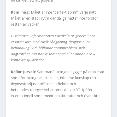
då blir det lätt att justera.
Kom ihåg:
Målet är inte “perfekt sömn” varje natt.
Målet är en stabil rytm där dåliga nätter inte förstör
resten av veckan.
Disclaimer: Informationen i artikeln är generell och
ersätter inte medicinsk rådgivning, diagnos eller
behandling. Vid ihållande sömnproblem, svår
dagtrötthet, misstänkt sömnapné eller annan oro –
kontakta sjukvården.
Källor (urval):
Sammanfattningen bygger på etablerad
sömnforskning och riktlinjer, inklusive kunskap om
dygnsrytm/ljus, koffeinets effekter och
beteendestrategier vid insomni (t.ex. KBT-I) från
internationell sömnmedicinsk litteratur och översikter.