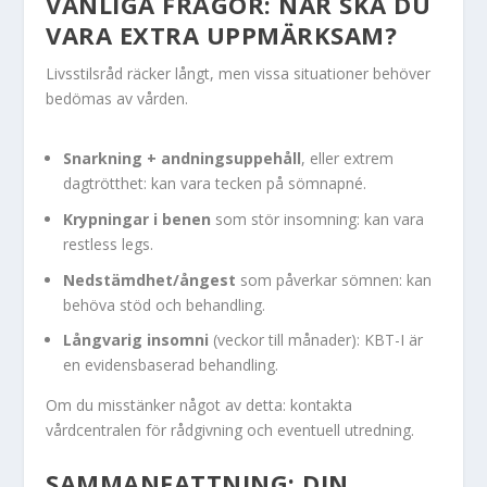
VANLIGA FRÅGOR: NÄR SKA DU
VARA EXTRA UPPMÄRKSAM?
Livsstilsråd räcker långt, men vissa situationer behöver
bedömas av vården.
Snarkning + andningsuppehåll
, eller extrem
dagtrötthet: kan vara tecken på sömnapné.
Krypningar i benen
som stör insomning: kan vara
restless legs.
Nedstämdhet/ångest
som påverkar sömnen: kan
behöva stöd och behandling.
Långvarig insomni
(veckor till månader): KBT-I är
en evidensbaserad behandling.
Om du misstänker något av detta: kontakta
vårdcentralen för rådgivning och eventuell utredning.
SAMMANFATTNING: DIN