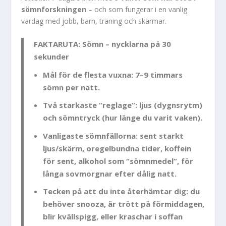
sömnforskningen
– och som fungerar i en vanlig
vardag med jobb, barn, träning och skärmar.
FAKTARUTA: Sömn – nycklarna på 30
sekunder
Mål för de flesta vuxna:
7–9 timmars
sömn per natt.
Två starkaste “reglage”:
ljus (dygnsrytm)
och sömntryck (hur länge du varit vaken).
Vanligaste sömnfällorna:
sent starkt
ljus/skärm, oregelbundna tider, koffein
för sent, alkohol som “sömnmedel”, för
långa sovmorgnar efter dålig natt.
Tecken på att du inte återhämtar dig:
du
behöver snooza, är trött på förmiddagen,
blir kvällspigg, eller kraschar i soffan