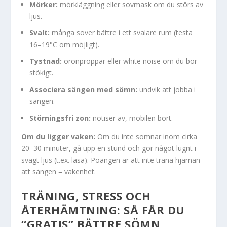
Mörker:
mörkläggning eller sovmask om du störs av
ljus.
Svalt:
många sover bättre i ett svalare rum (testa
16–19°C om möjligt).
Tystnad:
öronproppar eller white noise om du bor
stökigt.
Associera sängen med sömn:
undvik att jobba i
sängen.
Störningsfri zon:
notiser av, mobilen bort.
Om du ligger vaken:
Om du inte somnar inom cirka
20–30 minuter, gå upp en stund och gör något lugnt i
svagt ljus (t.ex. läsa). Poängen är att inte träna hjärnan
att sängen = vakenhet.
TRÄNING, STRESS OCH
ÅTERHÄMTNING: SÅ FÅR DU
“GRATIS” BÄTTRE SÖMN