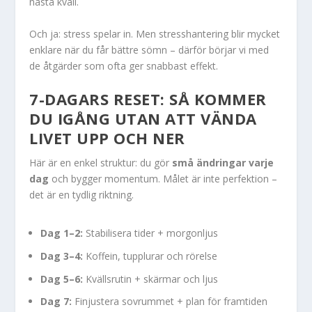
nästa kväll.
Och ja: stress spelar in. Men stresshantering blir mycket
enklare när du får bättre sömn – därför börjar vi med
de åtgärder som ofta ger snabbast effekt.
7-DAGARS RESET: SÅ KOMMER
DU IGÅNG UTAN ATT VÄNDA
LIVET UPP OCH NER
Här är en enkel struktur: du gör
små ändringar varje
dag
och bygger momentum. Målet är inte perfektion –
det är en tydlig riktning.
Dag 1–2:
Stabilisera tider + morgonljus
Dag 3–4:
Koffein, tupplurar och rörelse
Dag 5–6:
Kvällsrutin + skärmar och ljus
Dag 7:
Finjustera sovrummet + plan för framtiden