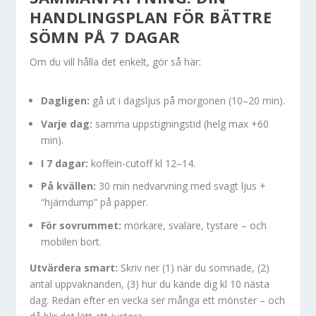
HANDLINGSPLAN FÖR BÄTTRE
SÖMN PÅ 7 DAGAR
Om du vill hålla det enkelt, gör så här:
Dagligen:
gå ut i dagsljus på morgonen (10–20 min).
Varje dag:
samma uppstigningstid (helg max +60
min).
I 7 dagar:
koffein-cutoff kl 12–14.
På kvällen:
30 min nedvarvning med svagt ljus +
“hjärndump” på papper.
För sovrummet:
mörkare, svalare, tystare – och
mobilen bort.
Utvärdera smart:
Skriv ner (1) när du somnade, (2)
antal uppvaknanden, (3) hur du kände dig kl 10 nästa
dag. Redan efter en vecka ser många ett mönster – och