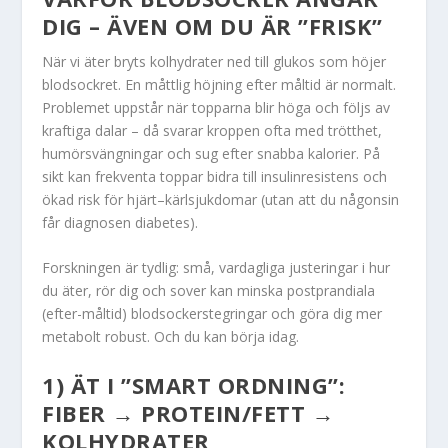
DIG – ÄVEN OM DU ÄR ”FRISK”
När vi äter bryts kolhydrater ned till glukos som höjer
blodsockret. En måttlig höjning efter måltid är normalt.
Problemet uppstår när topparna blir höga och följs av
kraftiga dalar – då svarar kroppen ofta med trötthet,
humörsvängningar och sug efter snabba kalorier. På
sikt kan frekventa toppar bidra till insulinresistens och
ökad risk för hjärt–kärlsjukdomar (utan att du någonsin
får diagnosen diabetes).
Forskningen är tydlig: små, vardagliga justeringar i hur
du äter, rör dig och sover kan minska postprandiala
(efter-måltid) blodsockerstegringar och göra dig mer
metabolt robust. Och du kan börja idag.
1) ÄT I ”SMART ORDNING”:
FIBER → PROTEIN/FETT →
KOLHYDRATER