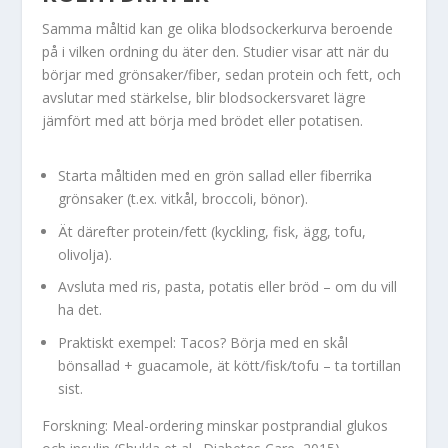
Samma måltid kan ge olika blodsockerkurva beroende
på i vilken ordning du äter den. Studier visar att när du
börjar med grönsaker/fiber, sedan protein och fett, och
avslutar med stärkelse, blir blodsockersvaret lägre
jämfört med att börja med brödet eller potatisen.
Starta måltiden med en grön sallad eller fiberrika
grönsaker (t.ex. vitkål, broccoli, bönor).
Ät därefter protein/fett (kyckling, fisk, ägg, tofu,
olivolja).
Avsluta med ris, pasta, potatis eller bröd – om du vill
ha det.
Praktiskt exempel: Tacos? Börja med en skål
bönsallad + guacamole, ät kött/fisk/tofu – ta tortillan
sist.
Forskning: Meal-ordering minskar postprandial glukos