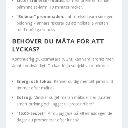
Sitter still efter måltid:
Sätt ett återkommande
påminnelse-larm. 10 minuter räcker.
”Belönar” promenaden:
Låt rörelsen vara sin egen
belöning – annars riskerar du att nollställa vinsten
med onödiga snacks.
BEHÖVER DU MÄTA FÖR ATT
LYCKAS?
Kontinuerlig glukosmätare (CGM) kan vara lärorikt men
är inte nödvändigt. Du kan följa subjektiva markörer:
Energi och fokus:
Känner du dig mentalt jämn 2–3
timmar efter måltid?
Sötsug:
Minskar suget mellan måltider när du äter i
smart ordning och lägger till protein/fiber?
”15:00-testet”:
Är du piggare på eftermiddagen de
dagar du promenerar efter lunch?