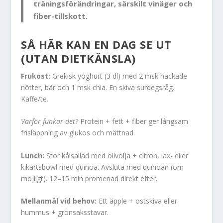
träningsförändringar, särskilt vinäger och
fiber-tillskott.
SÅ HÄR KAN EN DAG SE UT
(UTAN DIETKÄNSLA)
Frukost:
Grekisk yoghurt (3 dl) med 2 msk hackade
nötter, bär och 1 msk chia. En skiva surdegsråg.
Kaffe/te.
Varför funkar det?
Protein + fett + fiber ger långsam
frisläppning av glukos och mättnad.
Lunch:
Stor kålsallad med olivolja + citron, lax- eller
kikärtsbowl med quinoa. Avsluta med quinoan (om
möjligt). 12–15 min promenad direkt efter.
Mellanmål vid behov:
Ett äpple + ostskiva eller
hummus + grönsaksstavar.