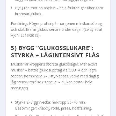
Byt juice mot en apelsin – hela frukten ger fiber som
bromsar glukos.
Forskning: Högre proteinpå morgonen minskar sötsug
och stabiliserar glukos senare under dagen (Leidy et al.,
AJCN 2013/2015).
5) BYGG ”GLUKOSSLUKARE”:
STYRKA + LÅGINTENSIVT FLÅS
Muskler är kroppens största glukoslager. Mer aktiva
muskler = bättre glukosupptag via GLUT4 och lägre
toppar. Kombinera 2–3 styrkepass/vecka med daglig
lågintensiv rörelse (”zone 2” – du kan prata i hela
meningar).
Styrka 2–3 ggr/vecka: helkropp 30–45 min.
Basövningar: knäböj, rodd, press, höftfällning.