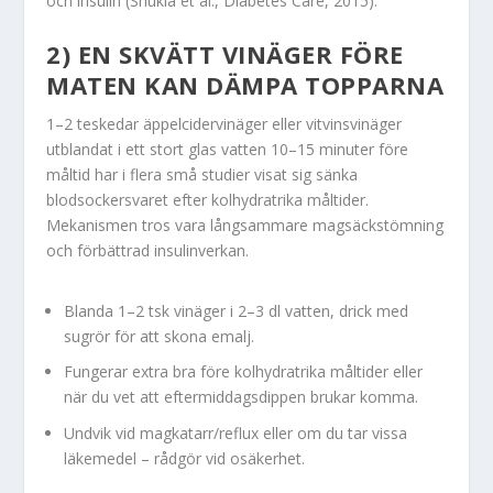
och insulin (Shukla et al., Diabetes Care, 2015).
2) EN SKVÄTT VINÄGER FÖRE
MATEN KAN DÄMPA TOPPARNA
1–2 teskedar äppelcidervinäger eller vitvinsvinäger
utblandat i ett stort glas vatten 10–15 minuter före
måltid har i flera små studier visat sig sänka
blodsockersvaret efter kolhydratrika måltider.
Mekanismen tros vara långsammare magsäckstömning
och förbättrad insulinverkan.
Blanda 1–2 tsk vinäger i 2–3 dl vatten, drick med
sugrör för att skona emalj.
Fungerar extra bra före kolhydratrika måltider eller
när du vet att eftermiddagsdippen brukar komma.
Undvik vid magkatarr/reflux eller om du tar vissa
läkemedel – rådgör vid osäkerhet.