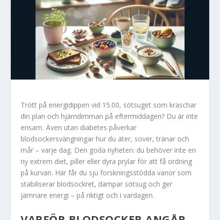
Trött på energidippen vid 15.00, sötsuget som kraschar
din plan och hjärndimman på eftermiddagen? Du är inte
ensam. Även utan diabetes påverkar
blodsockersvängningar hur du äter, sover, tränar och
mår – varje dag. Den goda nyheten: du behöver inte en
ny extrem diet, piller eller dyra prylar för att få ordning
på kurvan. Här får du sju forskningsstödda vanor som
stabiliserar blodsockret, dämpar sötsug och ger
jämnare energi – på riktigt och i vardagen.
VARFÖR BLODSOCKER ANGÅR