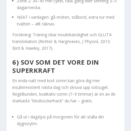
Zone 2: 30–45 min cykel, rask gång eller simning 3–5
dagar/vecka.
NEAT i vardagen: gå-möten, ståbord, extra tur med
tvätten – allt räknas.
Forskning: Träning ökar insulinkänslighet och GLUT4-
translokation (Richter & Hargreaves, J Physiol, 2013;
Bird & Hawley, 2017).
6) SOV SOM DET VORE DIN
SUPERKRAFT
En enda natt med kort sömn kan göra dig mer
insulinresistent nästa dag och skruva upp sötsuget.
Regelbunden, kvalitativ sömn (7–9 timmar) är en av de
starkaste ”blodsockerhack” du har – gratis.
Gå ut i dagsljus på morgonen för att ställa din
dygnsrytm.