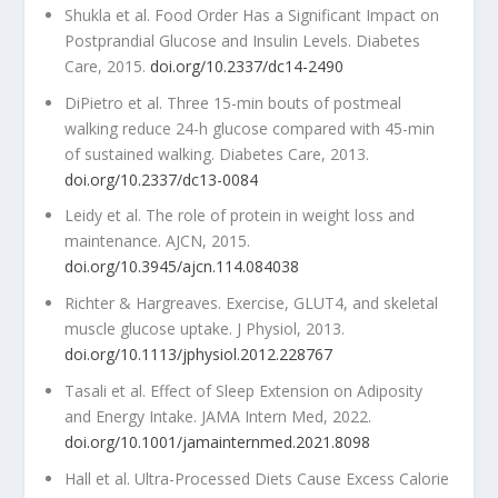
Shukla et al. Food Order Has a Significant Impact on
Postprandial Glucose and Insulin Levels. Diabetes
Care, 2015.
doi.org/10.2337/dc14-2490
DiPietro et al. Three 15-min bouts of postmeal
walking reduce 24-h glucose compared with 45-min
of sustained walking. Diabetes Care, 2013.
doi.org/10.2337/dc13-0084
Leidy et al. The role of protein in weight loss and
maintenance. AJCN, 2015.
doi.org/10.3945/ajcn.114.084038
Richter & Hargreaves. Exercise, GLUT4, and skeletal
muscle glucose uptake. J Physiol, 2013.
doi.org/10.1113/jphysiol.2012.228767
Tasali et al. Effect of Sleep Extension on Adiposity
and Energy Intake. JAMA Intern Med, 2022.
doi.org/10.1001/jamainternmed.2021.8098
Hall et al. Ultra-Processed Diets Cause Excess Calorie