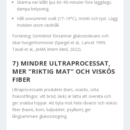
Skärma ner blått ljus 60–90 minuter före läggdags;
dämpa belysning.
Håll sovrummet svalt (17–19°C), mörkt och tyst. Lägg
mobilen utom räckhåll.
Forskning: Sömnbrist försämrar glukostolerans och
ökar hungerhormoner (Spiegel et al., Lancet 1999;
Tasali et al., JAMA Intern Med, 2022).
7) MINDRE ULTRAPROCESSAT,
MER ”RIKTIG MAT” OCH VISKÖS
FIBER
Ultraprocessade produkter (bars, snacks, söta
frukostflingor, vitt bröd, läsk) är lätta att överäta och
ger snabba toppar. Att byta mot hela råvaror och viskös
fiber (havre, korn, baljväxter, psyllium) ger
långsammare glukosstegring.