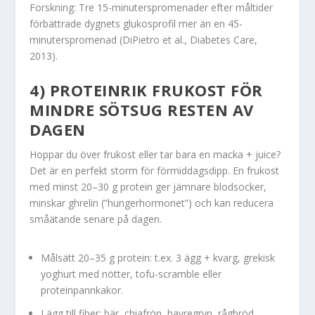
Forskning: Tre 15-minuterspromenader efter måltider
förbättrade dygnets glukosprofil mer än en 45-
minuterspromenad (DiPietro et al., Diabetes Care,
2013).
4) PROTEINRIK FRUKOST FÖR
MINDRE SÖTSUG RESTEN AV
DAGEN
Hoppar du över frukost eller tar bara en macka + juice?
Det är en perfekt storm för förmiddagsdipp. En frukost
med minst 20–30 g protein ger jämnare blodsocker,
minskar ghrelin (”hungerhormonet”) och kan reducera
småätande senare på dagen.
Målsätt 20–35 g protein: t.ex. 3 ägg + kvarg, grekisk
yoghurt med nötter, tofu-scramble eller
proteinpannkakor.
Lägg till fiber: bär, chiafrön, havregryn, rågbröd.