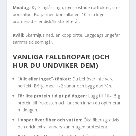
Middag:
Kycklinglår i ugn, ugnsrostade rotfrukter, stor
bönsallad. Börja med bönsalladen. 10 min lugn
promenad eller disk/husfix efteråt.
Kväll:
Skärmljus ned, en kopp örtte. Läggdags ungefär
samma tid som igår.
VANLIGA FALLGROPAR (OCH
HUR DU UNDVIKER DEM)
”Allt eller inget”-tänket:
Du behöver inte vara
perfekt. Börja med 1–2 vanor och bygg därifrån.
För lite protein tidigt på dagen:
Lägg till 10–15 g
protein till frukosten och lunchen innan du optimerar
middagen.
Hoppar över fiber och vatten:
Öka fibern gradvis
och drick extra, annars kan magen protestera.