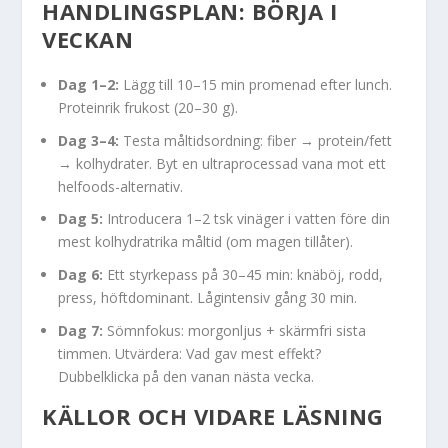
HANDLINGSPLAN: BÖRJA I
VECKAN
Dag 1–2:
Lägg till 10–15 min promenad efter lunch.
Proteinrik frukost (20–30 g).
Dag 3–4:
Testa måltidsordning: fiber → protein/fett
→ kolhydrater. Byt en ultraprocessad vana mot ett
helfoods-alternativ.
Dag 5:
Introducera 1–2 tsk vinäger i vatten före din
mest kolhydratrika måltid (om magen tillåter).
Dag 6:
Ett styrkepass på 30–45 min: knäböj, rodd,
press, höftdominant. Lågintensiv gång 30 min.
Dag 7:
Sömnfokus: morgonljus + skärmfri sista
timmen. Utvärdera: Vad gav mest effekt?
Dubbelklicka på den vanan nästa vecka.
KÄLLOR OCH VIDARE LÄSNING