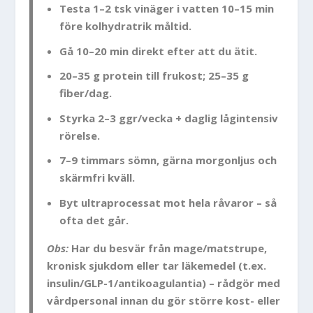
Testa 1–2 tsk vinäger i vatten 10–15 min
före kolhydratrik måltid.
Gå 10–20 min direkt efter att du ätit.
20–35 g protein till frukost; 25–35 g
fiber/dag.
Styrka 2–3 ggr/vecka + daglig lågintensiv
rörelse.
7–9 timmars sömn, gärna morgonljus och
skärmfri kväll.
Byt ultraprocessat mot hela råvaror – så
ofta det går.
Obs:
Har du besvär från mage/matstrupe,
kronisk sjukdom eller tar läkemedel (t.ex.
insulin/GLP-1/antikoagulantia) – rådgör med
vårdpersonal innan du gör större kost- eller