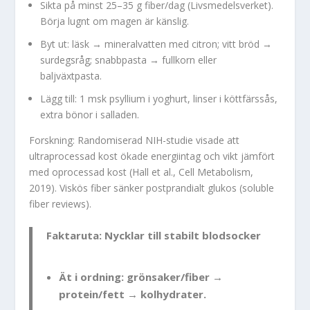
Sikta på minst 25–35 g fiber/dag (Livsmedelsverket).
Börja lugnt om magen är känslig.
Byt ut: läsk → mineralvatten med citron; vitt bröd →
surdegsråg; snabbpasta → fullkorn eller
baljväxtpasta.
Lägg till: 1 msk psyllium i yoghurt, linser i köttfärssås,
extra bönor i salladen.
Forskning: Randomiserad NIH-studie visade att
ultraprocessad kost ökade energiintag och vikt jämfört
med oprocessad kost (Hall et al., Cell Metabolism,
2019). Viskös fiber sänker postprandialt glukos (soluble
fiber reviews).
Faktaruta: Nycklar till stabilt blodsocker
Ät i ordning: grönsaker/fiber →
protein/fett → kolhydrater.