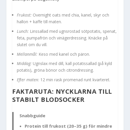
Frukost:
Overnight oats med chia, kanel, skyr och
hallon + kaffe till maten.
Lunch:
Linssallad med ugnsrostad sötpotatis, spenat,
feta, pumpafrön och vinägerdressing. Knäcke på
slutet om du vill.
Mellanmål:
Keso med kanel och päron.
Middag:
Ugnslax med dill, kall potatissallad (på kyld
potatis), gröna bönor och citrondressing.
Efter maten:
12 min rask promenad runt kvarteret.
FAKTARUTA: NYCKLARNA TILL
STABILT BLODSOCKER
Snabbguide
Protein till frukost (20–35 g) för mindre