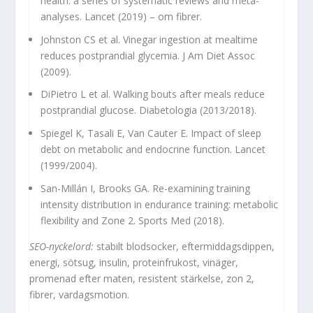
health: a series of systematic reviews and meta-
analyses. Lancet (2019) – om fibrer.
Johnston CS et al. Vinegar ingestion at mealtime
reduces postprandial glycemia. J Am Diet Assoc
(2009).
DiPietro L et al. Walking bouts after meals reduce
postprandial glucose. Diabetologia (2013/2018).
Spiegel K, Tasali E, Van Cauter E. Impact of sleep
debt on metabolic and endocrine function. Lancet
(1999/2004).
San-Millán I, Brooks GA. Re-examining training
intensity distribution in endurance training: metabolic
flexibility and Zone 2. Sports Med (2018).
SEO-nyckelord:
stabilt blodsocker, eftermiddagsdippen,
energi, sötsug, insulin, proteinfrukost, vinäger,
promenad efter maten, resistent stärkelse, zon 2,
fibrer, vardagsmotion.