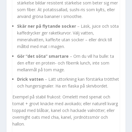
stärkelse bildar resistent stärkelse som beter sig mer
som fiber. Ät potatissallad, sushi-ris som kylts, eller
använd gröna bananer i smoothie.
Skär ner på flytande socker
– Läsk, juice och söta
kaffedrycker ger raketkurvor. Välj vatten,
mineralvatten, kaffe/te utan socker – eller drick till
måltid med mat i magen.
Gör “det söta” smartare
– Om du vill ha bulle: ta
den efter en protein- och fiberrik lunch, inte som
mellanmål på tom mage.
Drick vatten
– Lätt uttorkning kan förstärka trötthet
och hungersignaler. Ha en flaska på skrivbordet.
Exempel på stabil frukost: Omelett med spenat och
tomat + grovt knäcke med avokado; eller naturell kvarg
toppad med blåbär, kanel och hackade valnötter; eller
overnight oats med chia, kanel, jordnötssmör och
hallon.