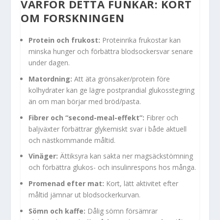
VARFÖR DETTA FUNKAR: KORT
OM FORSKNINGEN
Protein och frukost:
Proteinrika frukostar kan
minska hunger och förbättra blodsockersvar senare
under dagen.
Matordning:
Att äta grönsaker/protein före
kolhydrater kan ge lägre postprandial glukosstegring
än om man börjar med bröd/pasta.
Fibrer och “second-meal-effekt”:
Fibrer och
baljväxter förbättrar glykemiskt svar i både aktuell
och nästkommande måltid.
Vinäger:
Ättiksyra kan sakta ner magsäckstömning
och förbättra glukos- och insulinrespons hos många.
Promenad efter mat:
Kort, lätt aktivitet efter
måltid jämnar ut blodsockerkurvan.
Sömn och kaffe:
Dålig sömn försämrar