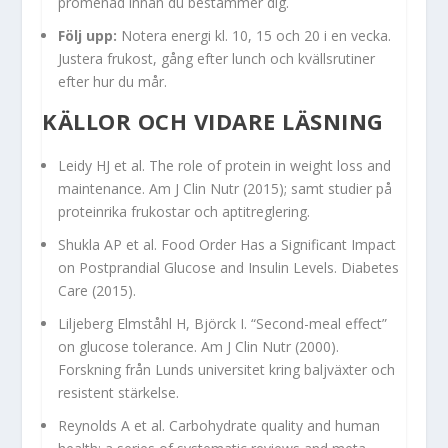
promenad innan du bestämmer dig.
Följ upp:
Notera energi kl. 10, 15 och 20 i en vecka.
Justera frukost, gång efter lunch och kvällsrutiner
efter hur du mår.
KÄLLOR OCH VIDARE LÄSNING
Leidy HJ et al. The role of protein in weight loss and
maintenance. Am J Clin Nutr (2015); samt studier på
proteinrika frukostar och aptitreglering.
Shukla AP et al. Food Order Has a Significant Impact
on Postprandial Glucose and Insulin Levels. Diabetes
Care (2015).
Liljeberg Elmståhl H, Björck I. “Second-meal effect”
on glucose tolerance. Am J Clin Nutr (2000).
Forskning från Lunds universitet kring baljväxter och
resistent stärkelse.
Reynolds A et al. Carbohydrate quality and human