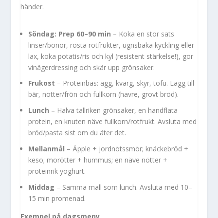
händer.
Söndag: Prep 60–90 min
– Koka en stor sats
linser/bönor, rosta rotfrukter, ugnsbaka kyckling eller
lax, koka potatis/ris och kyl (resistent stärkelse!), gör
vinägerdressing och skär upp grönsaker.
Frukost
– Proteinbas: ägg, kvarg, skyr, tofu. Lägg till
bär, nötter/frön och fullkorn (havre, grovt bröd).
Lunch
– Halva tallriken grönsaker, en handflata
protein, en knuten näve fullkorn/rotfrukt. Avsluta med
bröd/pasta sist om du äter det.
Mellanmål
– Äpple + jordnötssmör; knäckebröd +
keso; morötter + hummus; en näve nötter +
proteinrik yoghurt.
Middag
– Samma mall som lunch. Avsluta med 10–
15 min promenad.
Exempel på dagsmeny