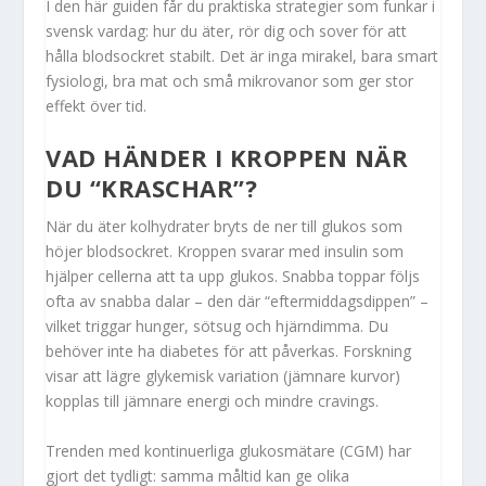
I den här guiden får du praktiska strategier som funkar i
svensk vardag: hur du äter, rör dig och sover för att
hålla blodsockret stabilt. Det är inga mirakel, bara smart
fysiologi, bra mat och små mikrovanor som ger stor
effekt över tid.
VAD HÄNDER I KROPPEN NÄR
DU “KRASCHAR”?
När du äter kolhydrater bryts de ner till glukos som
höjer blodsockret. Kroppen svarar med insulin som
hjälper cellerna att ta upp glukos. Snabba toppar följs
ofta av snabba dalar – den där “eftermiddagsdippen” –
vilket triggar hunger, sötsug och hjärndimma. Du
behöver inte ha diabetes för att påverkas. Forskning
visar att lägre glykemisk variation (jämnare kurvor)
kopplas till jämnare energi och mindre cravings.
Trenden med kontinuerliga glukosmätare (CGM) har
gjort det tydligt: samma måltid kan ge olika