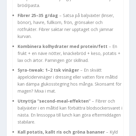
bröd/pasta.
Fibrer 25–35 g/dag
– Satsa på baljväxter (linser,
bönor), havre, fullkorn, frön, grönsaker och
rotfrukter. Fibrer saktar ner upptaget och jämnar
kurvan.
Kombinera kolhydrater med protein/fett
– En
frukt + en näve nötter, knäckebröd + keso, potatis +
lax och ärtor. Parningen gör skillnad.
Syra-tweak: 1–2 tsk vinäger
– En skvätt
äppelcidervinäger i dressing eller vatten före måltid
kan dämpa glukosstegring hos många. Skonsamt för
magen? Mixa i mat.
Utnyttja “second-meal-effekten”
– Fibrer och
baljväxter i en måltid kan förbättra blodsockersvaret i
nästa. En linssoppa till lunch kan göra eftermiddagen
stabilare.
Kall potatis, kallt ris och gröna bananer
– Kyld