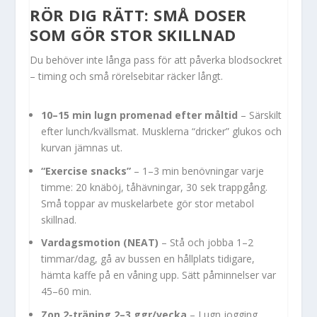
RÖR DIG RÄTT: SMÅ DOSER
SOM GÖR STOR SKILLNAD
Du behöver inte långa pass för att påverka blodsockret
– timing och små rörelsebitar räcker långt.
10–15 min lugn promenad efter måltid
– Särskilt
efter lunch/kvällsmat. Musklerna “dricker” glukos och
kurvan jämnas ut.
“Exercise snacks”
– 1–3 min benövningar varje
timme: 20 knäböj, tåhävningar, 30 sek trappgång.
Små toppar av muskelarbete gör stor metabol
skillnad.
Vardagsmotion (NEAT)
– Stå och jobba 1–2
timmar/dag, gå av bussen en hållplats tidigare,
hämta kaffe på en våning upp. Sätt påminnelser var
45–60 min.
Zon 2-träning 2–3 ggr/vecka
– Lugn jogging,