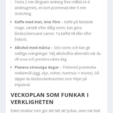
Testa 2 min långsam andning före måltid (4–6
andetag/min), en kort promenad eller 5 min
stretching.
Kaffe med mat, inte före
– Kaffe på fastande
mage, särskilt efter dålig sömn, kan göra
blodsockersvaret sämre. Ta kaffet till eller efter
frukost.
Alkohol med måtta
– Stör sömn och kan ge
nattliga svängningar. Välj alkoholfria alternativ när du
vill sova och prestera nästa dag.
Planera stressiga dagar
– Förbered proteinrika
mellanmål (ägg, skyr, nötter, hummus + morot). Då
slipper du blodsockerkraschen som följer på
impulsval.
VECKOPLAN SOM FUNKAR I
VERKLIGHETEN
Enkel struktur som gör det lätt att lyckas, även när livet