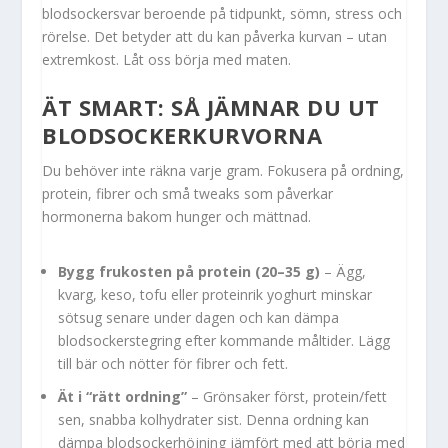
blodsockersvar beroende på tidpunkt, sömn, stress och
rörelse. Det betyder att du kan påverka kurvan – utan
extremkost. Låt oss börja med maten.
ÄT SMART: SÅ JÄMNAR DU UT
BLODSOCKERKURVORNA
Du behöver inte räkna varje gram. Fokusera på ordning,
protein, fibrer och små tweaks som påverkar
hormonerna bakom hunger och mättnad.
Bygg frukosten på protein (20–35 g)
– Ägg,
kvarg, keso, tofu eller proteinrik yoghurt minskar
sötsug senare under dagen och kan dämpa
blodsockerstegring efter kommande måltider. Lägg
till bär och nötter för fibrer och fett.
Ät i “rätt ordning”
– Grönsaker först, protein/fett
sen, snabba kolhydrater sist. Denna ordning kan
dämpa blodsockerhöjning jämfört med att börja med