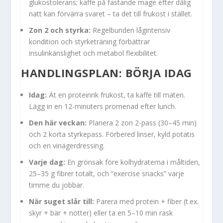
glukostolerans; kaffe på fastande mage efter dålig
natt kan förvärra svaret – ta det till frukost i stället.
Zon 2 och styrka:
Regelbunden lågintensiv
kondition och styrketräning förbättrar
insulinkänslighet och metabol flexibilitet.
HANDLINGSPLAN: BÖRJA IDAG
Idag:
Ät en proteinrik frukost, ta kaffe till maten.
Lägg in en 12-minuters promenad efter lunch.
Den här veckan:
Planera 2 zon 2-pass (30–45 min)
och 2 korta styrkepass. Förbered linser, kyld potatis
och en vinägerdressing.
Varje dag:
En grönsak före kolhydraterna i måltiden,
25–35 g fibrer totalt, och “exercise snacks” varje
timme du jobbar.
När suget slår till:
Parera med protein + fiber (t.ex.
skyr + bär + nötter) eller ta en 5–10 min rask