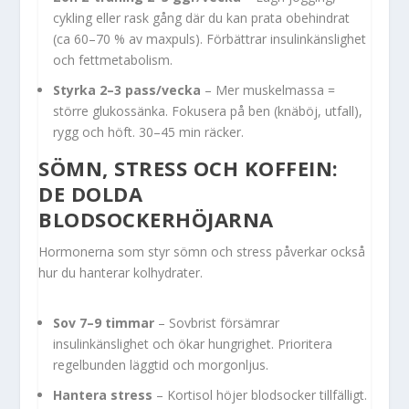
cykling eller rask gång där du kan prata obehindrat
(ca 60–70 % av maxpuls). Förbättrar insulinkänslighet
och fettmetabolism.
Styrka 2–3 pass/vecka
– Mer muskelmassa =
större glukossänka. Fokusera på ben (knäböj, utfall),
rygg och höft. 30–45 min räcker.
SÖMN, STRESS OCH KOFFEIN:
DE DOLDA
BLODSOCKERHÖJARNA
Hormonerna som styr sömn och stress påverkar också
hur du hanterar kolhydrater.
Sov 7–9 timmar
– Sovbrist försämrar
insulinkänslighet och ökar hungrighet. Prioritera
regelbunden läggtid och morgonljus.
Hantera stress
– Kortisol höjer blodsocker tillfälligt.