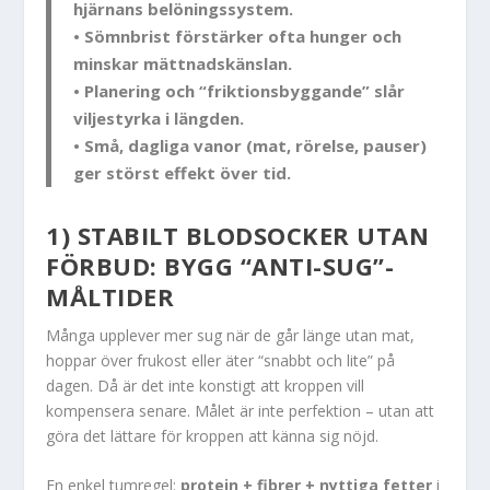
hjärnans belöningssystem.
• Sömnbrist förstärker ofta hunger och
minskar mättnadskänslan.
• Planering och “friktionsbyggande” slår
viljestyrka i längden.
• Små, dagliga vanor (mat, rörelse, pauser)
ger störst effekt över tid.
1) STABILT BLODSOCKER UTAN
FÖRBUD: BYGG “ANTI-SUG”-
MÅLTIDER
Många upplever mer sug när de går länge utan mat,
hoppar över frukost eller äter “snabbt och lite” på
dagen. Då är det inte konstigt att kroppen vill
kompensera senare. Målet är inte perfektion – utan att
göra det lättare för kroppen att känna sig nöjd.
En enkel tumregel:
protein + fibrer + nyttiga fetter
i