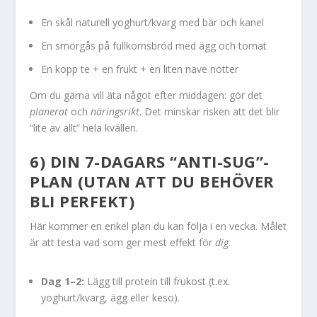
En skål naturell yoghurt/kvarg med bär och kanel
En smörgås på fullkornsbröd med ägg och tomat
En kopp te + en frukt + en liten näve nötter
Om du gärna vill äta något efter middagen: gör det
planerat
och
näringsrikt
. Det minskar risken att det blir
“lite av allt” hela kvällen.
6) DIN 7-DAGARS “ANTI-SUG”-
PLAN (UTAN ATT DU BEHÖVER
BLI PERFEKT)
Här kommer en enkel plan du kan följa i en vecka. Målet
är att testa vad som ger mest effekt för
dig
.
Dag 1–2:
Lägg till protein till frukost (t.ex.
yoghurt/kvarg, ägg eller keso).