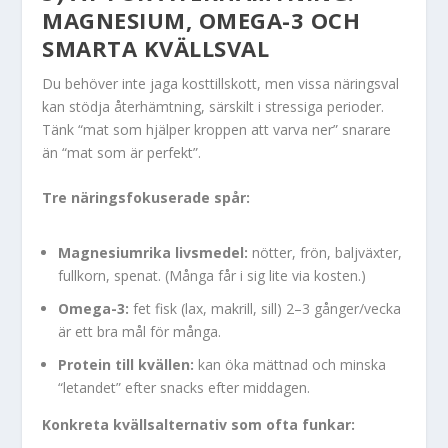
MAGNESIUM, OMEGA-3 OCH
SMARTA KVÄLLSVAL
Du behöver inte jaga kosttillskott, men vissa näringsval
kan stödja återhämtning, särskilt i stressiga perioder.
Tänk “mat som hjälper kroppen att varva ner” snarare
än “mat som är perfekt”.
Tre näringsfokuserade spår:
Magnesiumrika livsmedel:
nötter, frön, baljväxter,
fullkorn, spenat. (Många får i sig lite via kosten.)
Omega-3:
fet fisk (lax, makrill, sill) 2–3 gånger/vecka
är ett bra mål för många.
Protein till kvällen:
kan öka mättnad och minska
“letandet” efter snacks efter middagen.
Konkreta kvällsalternativ som ofta funkar: