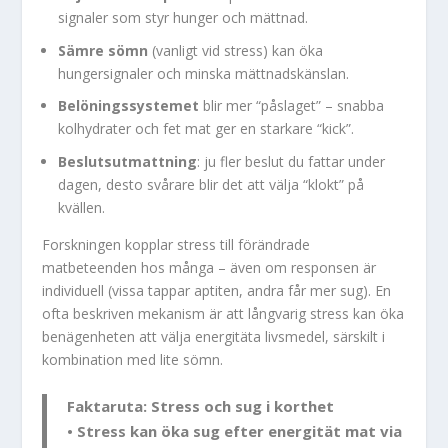
signaler som styr hunger och mättnad.
Sämre sömn
(vanligt vid stress) kan öka
hungersignaler och minska mättnadskänslan.
Belöningssystemet
blir mer “påslaget” – snabba
kolhydrater och fet mat ger en starkare “kick”.
Beslutsutmattning
: ju fler beslut du fattar under
dagen, desto svårare blir det att välja “klokt” på
kvällen.
Forskningen kopplar stress till förändrade
matbeteenden hos många – även om responsen är
individuell (vissa tappar aptiten, andra får mer sug). En
ofta beskriven mekanism är att långvarig stress kan öka
benägenheten att välja energitäta livsmedel, särskilt i
kombination med lite sömn.
Faktaruta: Stress och sug i korthet
• Stress kan öka sug efter energität mat via