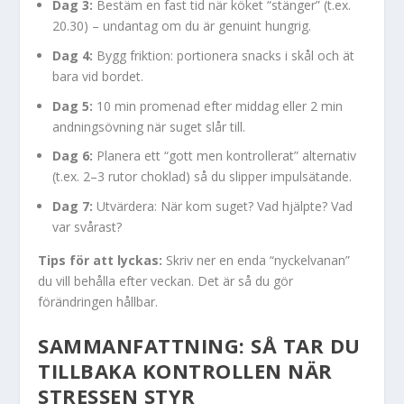
Dag 3:
Bestäm en fast tid när köket “stänger” (t.ex.
20.30) – undantag om du är genuint hungrig.
Dag 4:
Bygg friktion: portionera snacks i skål och ät
bara vid bordet.
Dag 5:
10 min promenad efter middag eller 2 min
andningsövning när suget slår till.
Dag 6:
Planera ett “gott men kontrollerat” alternativ
(t.ex. 2–3 rutor choklad) så du slipper impulsätande.
Dag 7:
Utvärdera: När kom suget? Vad hjälpte? Vad
var svårast?
Tips för att lyckas:
Skriv ner en enda “nyckelvanan”
du vill behålla efter veckan. Det är så du gör
förändringen hållbar.
SAMMANFATTNING: SÅ TAR DU
TILLBAKA KONTROLLEN NÄR
STRESSEN STYR