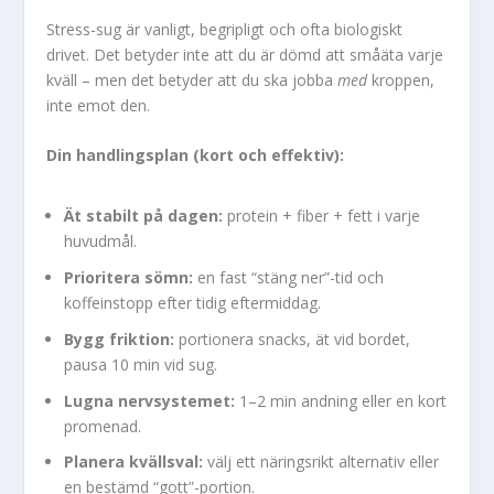
Stress-sug är vanligt, begripligt och ofta biologiskt
drivet. Det betyder inte att du är dömd att småäta varje
kväll – men det betyder att du ska jobba
med
kroppen,
inte emot den.
Din handlingsplan (kort och effektiv):
Ät stabilt på dagen:
protein + fiber + fett i varje
huvudmål.
Prioritera sömn:
en fast “stäng ner”-tid och
koffeinstopp efter tidig eftermiddag.
Bygg friktion:
portionera snacks, ät vid bordet,
pausa 10 min vid sug.
Lugna nervsystemet:
1–2 min andning eller en kort
promenad.
Planera kvällsval:
välj ett näringsrikt alternativ eller
en bestämd “gott”-portion.