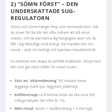
2) “SÖMN FÖRST” – DEN
UNDERSKATTADE SUG-
REGULATORN
Stress och sömn hänger ihop som dominobrickor. När
du sover för lite blir det ofta svårare att stå emot
snacks, och du kan känna dig hungrigare även om du
fått i dig tillräckligt med energi. Det handlar inte om
moral – utan om biologi och hjärnans impulskontroll.
Du behöver inte skapa en perfekt kvällsrutin. Börja med
det som ger mest effekt för minst insats:
Sätt en “skärmdimning”
60 minuter innan
läggdags (sänk ljus, lägg bort jobbmejl).
Koffeinstopp
ca 8 timmar innan du ska sova (för
många betyder det efter kl. 14).
Mini-ritual:
dusch + tandborstning + 5 min lugn