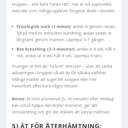
kroppen – inte bara “tänka rätt”. Här är två superenkla
metoder som många upplever fungerar direkt i stunden:
Fysiologisk suck (1 minut):
andas in genom näsan,
fyll på med en extra liten inandning, andas sedan ut
långsamt genom munnen. Upprepa 3–5 gånger.
Box breathing (2–3 minuter):
andas in 4 sek, håll 4
sek, andas ut 4 sek, håll 4 sek. Upprepa 4 varv.
Poängen är inte att “ta bort” stressen – utan att sänka
aktiveringen i kroppen så att du får tillbaka valfrihet.
Många märker att suget blir svagare eller mer
hanterbart efter bara några minuter.
Bonus:
En kort promenad (5–10 minuter) efter middag
kan också hjälpa: den bryter mönstret, ger lätt
stresslindring och gör det enklare att känna mättnad.
5) ÄT FÖR ÅTERHÄMTNING: