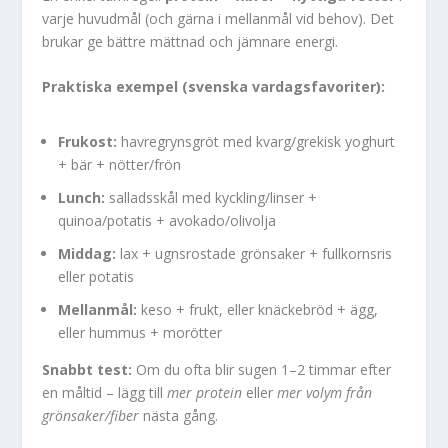
varje huvudmål (och gärna i mellanmål vid behov). Det
brukar ge bättre mättnad och jämnare energi.
Praktiska exempel (svenska vardagsfavoriter):
Frukost:
havregrynsgröt med kvarg/grekisk yoghurt
+ bär + nötter/frön
Lunch:
salladsskål med kyckling/linser +
quinoa/potatis + avokado/olivolja
Middag:
lax + ugnsrostade grönsaker + fullkornsris
eller potatis
Mellanmål:
keso + frukt, eller knäckebröd + ägg,
eller hummus + morötter
Snabbt test:
Om du ofta blir sugen 1–2 timmar efter
en måltid – lägg till
mer protein
eller
mer volym från
grönsaker/fiber
nästa gång.