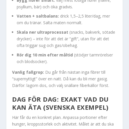
Bygg fibrer smart:
välj mest lösliga fibrer (havre,
psyllium, bär) och öka gradvis.
Vatten + saltbalans:
drick 1,5–2,5 liter/dag, mer
om du tränar. Salta maten normalt.
Skala ner ultraprocessat
(snacks, bakverk, sötade
drycker) – inte för att det är “gift”, utan för att det
ofta triggar sug och gas/obehag.
Rör dig 10 min efter måltid
(stödjer tarmrörelser
och blodsocker).
Vanlig fallgrop:
Du går från nästan inga fibrer till
“supernyttigt” över en natt. Då kan du bli mer gasig.
Därför: lagom dos, och välj snällare fiberkällor först.
DAG FÖR DAG: EXAKT VAD DU
KAN ÄTA (SVENSKA EXEMPEL)
Här får du en konkret plan. Anpassa portioner efter
hunger, kroppsstorlek och aktivitet. Målet är att du ska