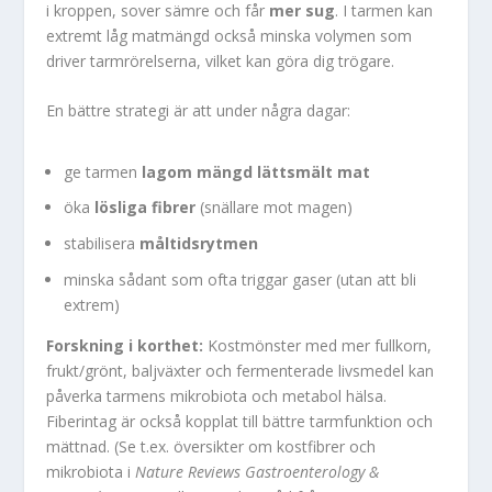
i kroppen, sover sämre och får
mer sug
. I tarmen kan
extremt låg matmängd också minska volymen som
driver tarmrörelserna, vilket kan göra dig trögare.
En bättre strategi är att under några dagar:
ge tarmen
lagom mängd lättsmält mat
öka
lösliga fibrer
(snällare mot magen)
stabilisera
måltidsrytmen
minska sådant som ofta triggar gaser (utan att bli
extrem)
Forskning i korthet:
Kostmönster med mer fullkorn,
frukt/grönt, baljväxter och fermenterade livsmedel kan
påverka tarmens mikrobiota och metabol hälsa.
Fiberintag är också kopplat till bättre tarmfunktion och
mättnad. (Se t.ex. översikter om kostfibrer och
mikrobiota i
Nature Reviews Gastroenterology &