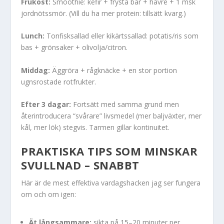
Frukost:
Smoothie: kefir + frysta bär + havre + 1 msk
jordnötssmör. (Vill du ha mer protein: tillsätt kvarg.)
Lunch:
Tonfisksallad eller kikärtssallad: potatis/ris som
bas + grönsaker + olivolja/citron.
Middag:
Äggröra + rågknäcke + en stor portion
ugnsrostade rotfrukter.
Efter 3 dagar:
Fortsätt med samma grund men
återintroducera “svårare” livsmedel (mer baljväxter, mer
kål, mer lök) stegvis. Tarmen gillar kontinuitet.
PRAKTISKA TIPS SOM MINSKAR
SVULLNAD – SNABBT
Här är de mest effektiva vardagshacken jag ser fungera
om och om igen:
Ät långsammare:
sikta på 15–20 minuter per