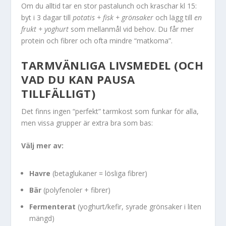
Om du alltid tar en stor pastalunch och kraschar kl 15:
byt i 3 dagar till
potatis + fisk + grönsaker
och lägg till
en
frukt + yoghurt
som mellanmål vid behov. Du får mer
protein och fibrer och ofta mindre “matkoma”.
TARMVÄNLIGA LIVSMEDEL (OCH
VAD DU KAN PAUSA
TILLFÄLLIGT)
Det finns ingen “perfekt” tarmkost som funkar för alla,
men vissa grupper är extra bra som bas:
Välj mer av:
Havre
(betaglukaner = lösliga fibrer)
Bär
(polyfenoler + fibrer)
Fermenterat
(yoghurt/kefir, syrade grönsaker i liten
mängd)