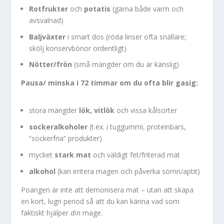
Rotfrukter
och
potatis
(gärna både varm och
avsvalnad)
Baljväxter
i smart dos (röda linser ofta snällare;
skölj konservbönor ordentligt)
Nötter/frön
(små mängder om du är känslig)
Pausa/ minska i 72 timmar om du ofta blir gasig:
stora mängder
lök, vitlök
och vissa kålsorter
sockeralkoholer
(t.ex. i tuggummi, proteinbars,
“sockerfria” produkter)
mycket
stark mat
och väldigt fet/friterad mat
alkohol
(kan irritera magen och påverka sömn/aptit)
Poängen är inte att demonisera mat – utan att skapa
en kort, lugn period så att du kan känna vad som
faktiskt hjälper
din
mage.