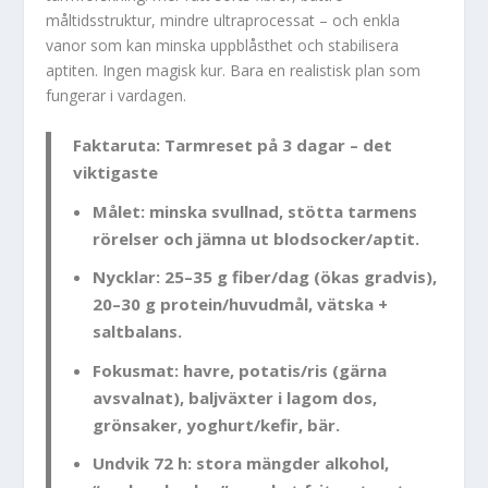
måltidsstruktur, mindre ultraprocessat – och enkla
vanor som kan minska uppblåsthet och stabilisera
aptiten. Ingen magisk kur. Bara en realistisk plan som
fungerar i vardagen.
Faktaruta: Tarmreset på 3 dagar – det
viktigaste
Målet:
minska svullnad, stötta tarmens
rörelser och jämna ut blodsocker/aptit.
Nycklar:
25–35 g fiber/dag (ökas gradvis),
20–30 g protein/huvudmål, vätska +
saltbalans.
Fokusmat:
havre, potatis/ris (gärna
avsvalnat), baljväxter i lagom dos,
grönsaker, yoghurt/kefir, bär.
Undvik 72 h:
stora mängder alkohol,