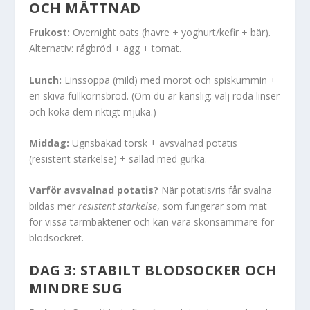
OCH MÄTTNAD
Frukost:
Overnight oats (havre + yoghurt/kefir + bär).
Alternativ: rågbröd + ägg + tomat.
Lunch:
Linssoppa (mild) med morot och spiskummin +
en skiva fullkornsbröd. (Om du är känslig: välj röda linser
och koka dem riktigt mjuka.)
Middag:
Ugnsbakad torsk + avsvalnad potatis
(resistent stärkelse) + sallad med gurka.
Varför avsvalnad potatis?
När potatis/ris får svalna
bildas mer
resistent stärkelse
, som fungerar som mat
för vissa tarmbakterier och kan vara skonsammare för
blodsockret.
DAG 3: STABILT BLODSOCKER OCH
MINDRE SUG