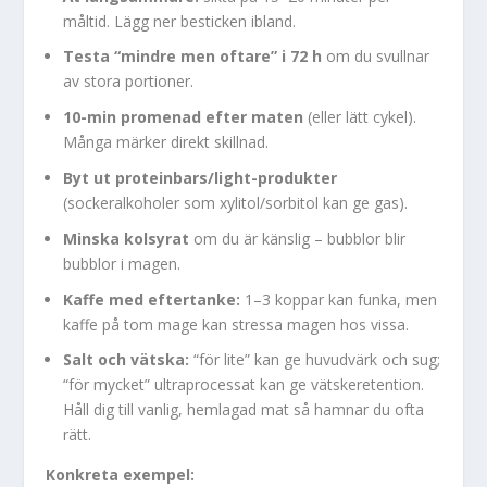
måltid. Lägg ner besticken ibland.
Testa “mindre men oftare” i 72 h
om du svullnar
av stora portioner.
10-min promenad efter maten
(eller lätt cykel).
Många märker direkt skillnad.
Byt ut proteinbars/light-produkter
(sockeralkoholer som xylitol/sorbitol kan ge gas).
Minska kolsyrat
om du är känslig – bubblor blir
bubblor i magen.
Kaffe med eftertanke:
1–3 koppar kan funka, men
kaffe på tom mage kan stressa magen hos vissa.
Salt och vätska:
“för lite” kan ge huvudvärk och sug;
“för mycket” ultraprocessat kan ge vätskeretention.
Håll dig till vanlig, hemlagad mat så hamnar du ofta
rätt.
Konkreta exempel: