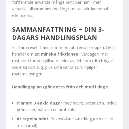
fortfarande använda många principer här – men
anpassa tillsammans med legitimerad vårdpersonal
eller dietist.
SAMMANFATTNING + DIN 3-
DAGARS HANDLINGSPLAN
En “tarmreset” handlar inte om att rensa kroppen. Den
handlar om att
minska friktionen
i vardagen: mer
mat som tarmen gillar, mindre av det som ofta triggar
svullnad och sug, plus små vanor som hjälper
matsmältningen.
Handlingsplan (gör detta från och med i dag):
Planera 3 enkla dagar
med havre, potatis/ris, milda
grönsaker, bär och en proteinbas.
Ät regelbundet
: frukost–lunch–middag (och ev. ett
mellanmål).