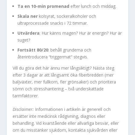
Ta en 10-min promenad
efter lunch och middag.
Skala ner
kolsyrat, sockeralkoholer och
ultraprocessade snacks i 72 timmar.
Utvärdera
: Hur känns magen? Hur är energin? Hur är
suget?
Fortsätt 80/20
: behåll grunderna och
återintroducera “triggermat” stegvis.
Vill du göra det här ännu mer långsiktigt? Nästa steg
efter 3 dagar är att långsamt öka fiberbredden (mer
baljväxter, mer fullkorn, fler grönsaker) och prioritera
sömn och stresshantering – två underskattade
tarmfaktorer.
Disclaimer:
Informationen i artikeln är generell och
ersätter inte medicinsk rådgivning, diagnos eller
behandling. Vid kvarstående eller allvarliga besvär, eller
om du misstänker sjukdom, kontakta sjukvården eller