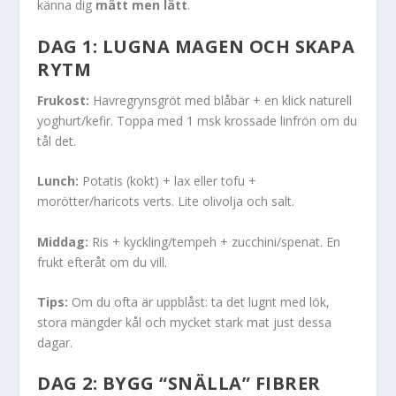
känna dig
mätt men lätt
.
DAG 1: LUGNA MAGEN OCH SKAPA
RYTM
Frukost:
Havregrynsgröt med blåbär + en klick naturell
yoghurt/kefir. Toppa med 1 msk krossade linfrön om du
tål det.
Lunch:
Potatis (kokt) + lax eller tofu +
morötter/haricots verts. Lite olivolja och salt.
Middag:
Ris + kyckling/tempeh + zucchini/spenat. En
frukt efteråt om du vill.
Tips:
Om du ofta är uppblåst: ta det lugnt med lök,
stora mängder kål och mycket stark mat just dessa
dagar.
DAG 2: BYGG “SNÄLLA” FIBRER