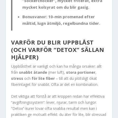
“sockerchocker”, mycket friterat, extra
mycket kolsyrat om du blir gasig.
Bonusvanor:
10-min promenad efter
måltid, lugn ätmiljö, regelbundna tider.
VARFÖR DU BLIR UPPBLÅST
(OCH VARFÖR “DETOX” SÄLLAN
HJÄLPER)
Uppblåsthet är vanligt och kan ha många orsaker: allt
från
snabbt ätande
(mer luft),
stora portioner
,
stress
och
för lite fiber
– till att du plötsligt ökat
fiberintaget för snabbt. Ofta är det en kombination.
Det viktiga att förstå är att kroppen redan har effektiva
“avgiftningssystem”: lever, njurar, tarm och lungor.
“Detox”-kurer lovar ofta snabba resultat men kan i
praktiken ge motsatt effekt: du äter för lite, blir stressad