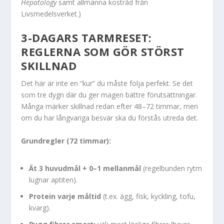
Hepatology
samt allmänna kostråd från
Livsmedelsverket.)
3-DAGARS TARMRESET:
REGLERNA SOM GÖR STÖRST
SKILLNAD
Det här är inte en “kur” du måste följa perfekt. Se det
som tre dygn där du ger magen bättre förutsättningar.
Många märker skillnad redan efter 48–72 timmar, men
om du har långvariga besvär ska du förstås utreda det.
Grundregler (72 timmar):
Ät 3 huvudmål + 0–1 mellanmål
(regelbunden rytm
lugnar aptiten).
Protein varje måltid
(t.ex. ägg, fisk, kyckling, tofu,
kvarg).