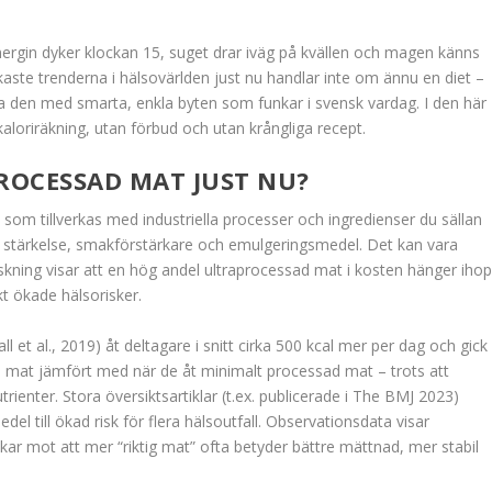
nergin dyker klockan 15, suget drar iväg på kvällen och magen känns
arkaste trenderna i hälsovärlden just nu handlar inte om ännu en diet –
a den med smarta, enkla byten som funkar i svensk vardag. I den här
kaloriräkning, utan förbud och utan krångliga recept.
ROCESSAD MAT JUST NU?
 som tillverkas med industriella processer och ingredienser du sällan
de stärkelse, smakförstärkare och emulgeringsmedel. Det kan vara
skning visar att en hög andel ultraprocessad mat i kosten hänger iho
t ökade hälsorisker.
et al., 2019) åt deltagare i snitt cirka 500 kcal mer per dag och gick
 mat jämfört med när de åt minimalt processad mat – trots att
enter. Stora översiktsartiklar (t.ex. publicerade i The BMJ 2023)
l till ökad risk för flera hälsoutfall. Observationsdata visar
kar mot att mer “riktig mat” ofta betyder bättre mättnad, mer stabil