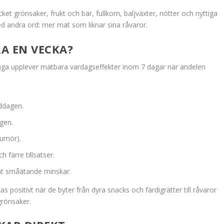
ket grönsaker, frukt och bär, fullkorn, baljväxter, nötter och nyttiga
Med andra ord: mer mat som liknar sina råvaror.
A EN VECKA?
ånga upplever mätbara vardagseffekter inom 7 dagar när andelen
iddagen.
gen.
humör).
färre tillsatser.
ent småätande minskar.
ositivt när de byter från dyra snacks och färdigrätter till råvaror
grönsaker.