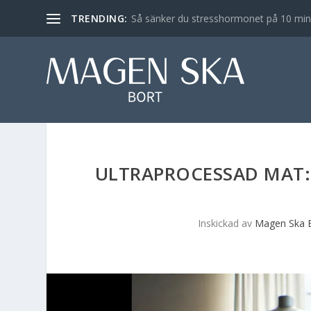
TRENDING:
Så sänker du stresshormonet på 10 min – 
ULTRAPROCESSAD MAT:
Inskickad av
Magen Ska 