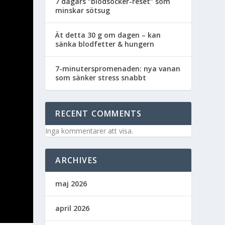
7 dagars “blodsocker-reset” som
minskar sötsug
Ät detta 30 g om dagen – kan
sänka blodfetter & hungern
7-minuterspromenaden: nya vanan
som sänker stress snabbt
RECENT COMMENTS
Inga kommentarer att visa.
ARCHIVES
maj 2026
april 2026