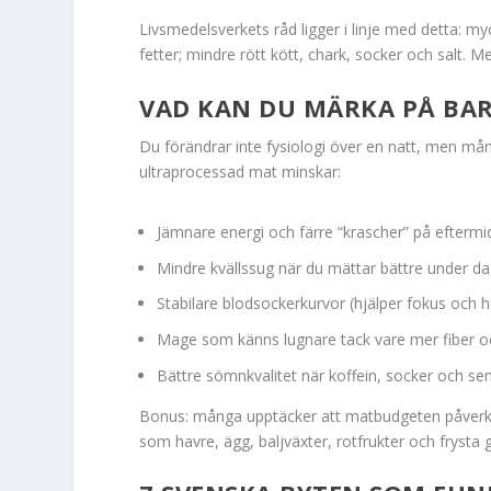
Livsmedelsverkets råd ligger i linje med detta: myc
fetter; mindre rött kött, chark, socker och salt. 
VAD KAN DU MÄRKA PÅ BAR
Du förändrar inte fysiologi över en natt, men m
ultraprocessad mat minskar:
Jämnare energi och färre “krascher” på efterm
Mindre kvällssug när du mättar bättre under da
Stabilare blodsockerkurvor (hjälper fokus och 
Mage som känns lugnare tack vare mer fiber och 
Bättre sömnkvalitet när koffein, socker och s
Bonus: många upptäcker att matbudgeten påverkas p
som havre, ägg, baljväxter, rotfrukter och frysta 