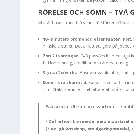
(gärna från grönsaker, baljväxter, fullkorn, frukt
RÖRELSE OCH SÖMN – TVÅ 
Mat är basen, men två vanor förstärker effekten d
10-minuters promenad efter maten
: Kort
minska trötthet. Det är lätt att göra på jobbet 
Zon 2 i vardagen
: 2–3 pass/vecka med lugn ko
fettförbränning, kondition och återhämtning.
Styrka 2x/vecka
: Basövningar (knäböj, rodd, 
Sömn före skärmtid
: Försök med koffein inn
rum. Stabil sömn gör det lättare att stå emot s
Faktaruta: Ultraprocessad mat – snabb
• Definition: Livsmedel med industriel
(t.ex. glukossirap, emulgeringsmedel, 