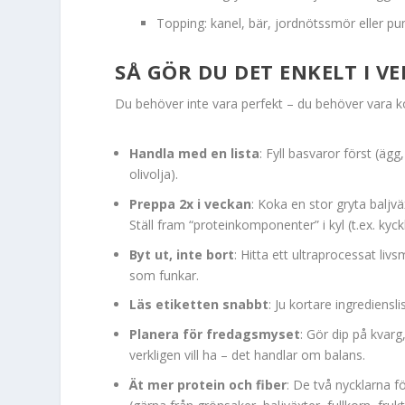
Topping: kanel, bär, jordnötssmör eller p
SÅ GÖR DU DET ENKELT I V
Du behöver inte vara perfekt – du behöver vara kon
Handla med en lista
: Fyll basvaror först (ägg
olivolja).
Preppa 2x i veckan
: Koka en stor gryta baljvä
Ställ fram “proteinkomponenter” i kyl (t.ex. kyckli
Byt ut, inte bort
: Hitta ett ultraprocessat livs
som funkar.
Läs etiketten snabbt
: Ju kortare ingrediens
Planera för fredagsmyset
: Gör dip på kvarg
verkligen vill ha – det handlar om balans.
Ät mer protein och fiber
: De två nycklarna f