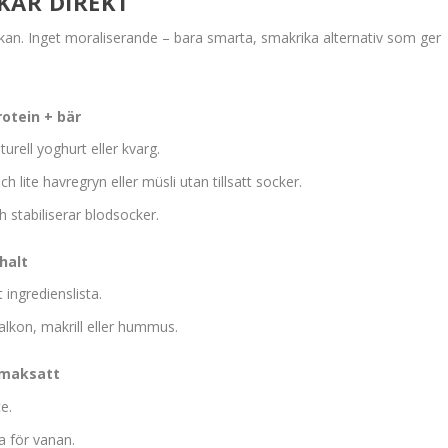
KAR DIREKT
ckan. Inget moraliserande – bara smarta, smakrika alternativ som ger
otein + bär
rell yoghurt eller kvarg.
 lite havregryn eller müsli utan tillsatt socker.
 stabiliserar blodsocker.
halt
t ingredienslista.
lkon, makrill eller hummus.
 smaksatt
e.
a för vanan.