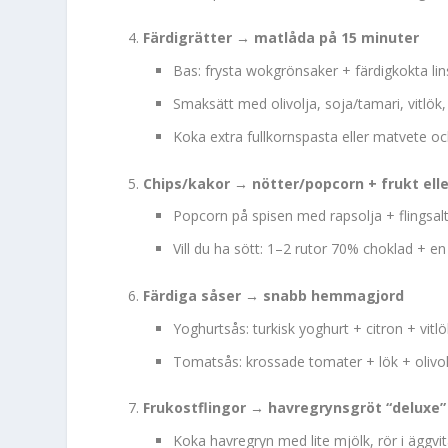
Färdigrätter → matlåda på 15 minuter
Bas: frysta wokgrönsaker + färdigkokta lin
Smaksätt med olivolja, soja/tamari, vitlök,
Koka extra fullkornspasta eller matvete och
Chips/kakor → nötter/popcorn + frukt ell
Popcorn på spisen med rapsolja + flingsalt ä
Vill du ha sött: 1–2 rutor 70% choklad + en
Färdiga såser → snabb hemmagjord
Yoghurtsås: turkisk yoghurt + citron + vitlök
Tomatsås: krossade tomater + lök + olivolj
Frukostflingor → havregrynsgröt “deluxe”
Koka havregryn med lite mjölk, rör i äggvita