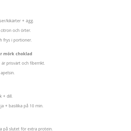
ser/kikärter + ägg.
 citron och örter.
 frys i portioner.
er mörk choklad
r prisvärt och fiberrikt.
 apelsin.
 + dill.
a + basilika på 10 min.
 på slutet för extra protein.