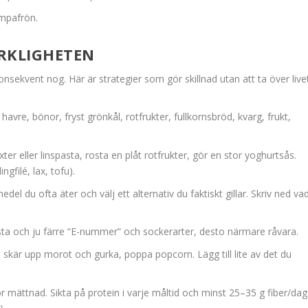
umpafrön.
ERKLIGHETEN
sekvent nog. Här är strategier som gör skillnad utan att ta över livet
, havre, bönor, fryst grönkål, rotfrukter, fullkornsbröd, kvarg, frukt,
xter eller linspasta, rosta en plåt rotfrukter, gör en stor yoghurtsås.
ngfilé, lax, tofu).
medel du ofta äter och välj ett alternativ du faktiskt gillar. Skriv ned va
lista och ju färre “E-nummer” och sockerarter, desto närmare råvara.
, skär upp morot och gurka, poppa popcorn. Lägg till lite av det du
ör mättnad. Sikta på protein i varje måltid och minst 25–35 g fiber/dag