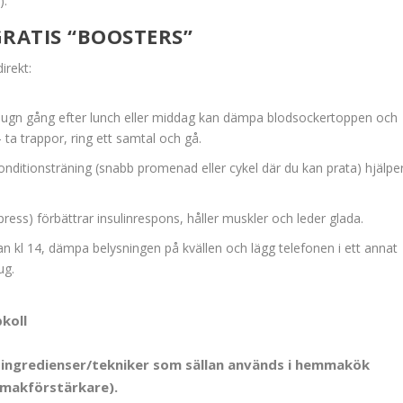
).
GRATIS “BOOSTERS”
irekt:
, lugn gång efter lunch eller middag kan dämpa blodsockertoppen och
– ta trappor, ring ett samtal och gå.
nditionsträning (snabb promenad eller cykel där du kan prata) hjälpe
press) förbättrar insulinrespons, håller muskler och leder glada.
an kl 14, dämpa belysningen på kvällen och lägg telefonen i ett annat
ug.
koll
la ingredienser/tekniker som sällan används i hemmakök
smakförstärkare).