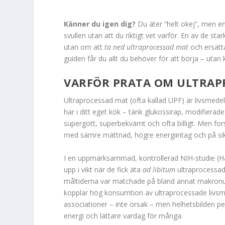
Känner du igen dig?
Du äter “helt okej”, men e
svullen utan att du riktigt vet varför. En av de st
utan om att
ta ned ultraprocessad mat
och ersätt
guiden får du allt du behöver för att börja – utan 
VARFÖR PRATA OM ULTRAP
Ultraprocessad mat (ofta kallad UPF) är livsmedel
har i ditt eget kök – tänk glukossirap, modifiera
supergott, superbekvämt och ofta billigt. Men for
med sämre mättnad, högre energiintag och på sik
I en uppmärksammad, kontrollerad NIH-studie (Hall 
upp i vikt när de fick äta
ad libitum
ultraprocessad
måltiderna var matchade på bland annat makronutri
kopplar hög konsumtion av ultraprocessade livsmede
associationer – inte orsak – men helhetsbilden pe
energi och lättare vardag för många.