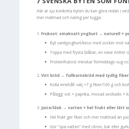
7 SVENSKA BYTEN SOM FUN
Här är sju konkreta byten du kan göra redan i ve
mer mättnad och näring per tugga.
Frukost: smaksatt yoghurt → naturell + pr
Byt vaniljyoghurt/keso med socker mot natu
Toppa med frysta blåbär, en näve nötter och
Proteinfrukost minskar förmiddags-sug och
Vitt bröd → fullkornsbröd med tydlig fiber
Kolla innehåll: välj >7 g fiber/100 g och kor
Pålägg: ost + paprika, mosad avokado + ka
Juice/läsk → vatten + hel frukt eller lätt
Hel frukt ger fiber och mer mättnad än juic
Gör “spa-vatten” med citron, bär eller gurk