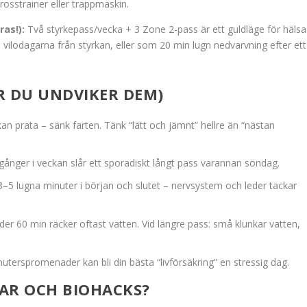
crosstrainer eller trappmaskin.
as!):
Två styrkepass/vecka + 3 Zone 2-pass är ett guldläge för hälsa
lodagarna från styrkan, eller som 20 min lugn nedvarvning efter ett
R DU UNDVIKER DEM)
n prata – sänk farten. Tänk “lätt och jämnt” hellre än “nästan
gånger i veckan slår ett sporadiskt långt pass varannan söndag.
–5 lugna minuter i början och slutet – nervsystem och leder tackar
er 60 min räcker oftast vatten. Vid längre pass: små klunkar vatten,
terspromenader kan bli din bästa “livförsäkring” en stressig dag.
AR OCH BIOHACKS?