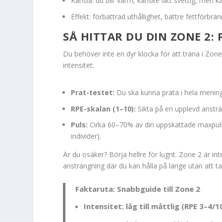
Känsla: du blir varm, kanske lätt svettig, men
Effekt: förbättrad uthållighet, bättre fettförbrän
SÅ HITTAR DU DIN ZONE 2: 
Du behöver inte en dyr klocka för att träna i Zone 
intensitet:
Prat-testet:
Du ska kunna prata i hela meninga
RPE-skalan (1–10):
Sikta på en upplevd ansträ
Puls:
Cirka 60–70% av din uppskattade maxpuls 
individer).
Är du osäker? Börja hellre för lugnt. Zone 2 är int
ansträngning där du kan hålla på länge utan att t
Faktaruta: Snabbguide till Zone 2
Intensitet: låg till måttlig (RPE 3–4/1