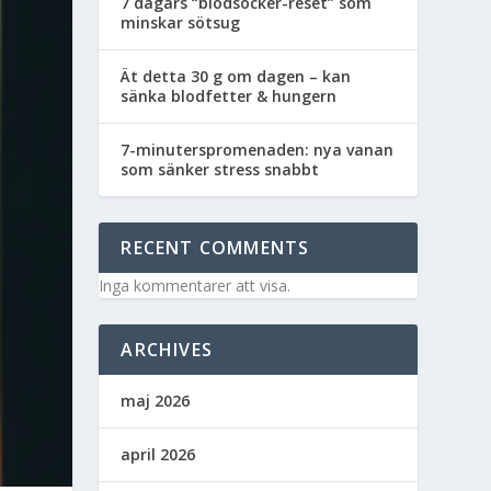
7 dagars “blodsocker-reset” som
minskar sötsug
Ät detta 30 g om dagen – kan
sänka blodfetter & hungern
7-minuterspromenaden: nya vanan
som sänker stress snabbt
RECENT COMMENTS
Inga kommentarer att visa.
ARCHIVES
maj 2026
april 2026