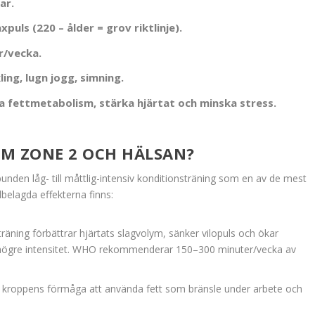
ar.
uls (220 – ålder = grov riktlinje).
r/vecka.
ing, lugn jogg, simning.
a fettmetabolism, stärka hjärtat och minska stress.
M ZONE 2 OCH HÄLSAN?
elbunden låg- till måttlig-intensiv konditionsträning som en av de mest
lbelagda effekterna finns:
räning förbättrar hjärtats slagvolym, sänker vilopuls och ökar
högre intensitet. WHO rekommenderar 150–300 minuter/vecka av
kar kroppens förmåga att använda fett som bränsle under arbete och