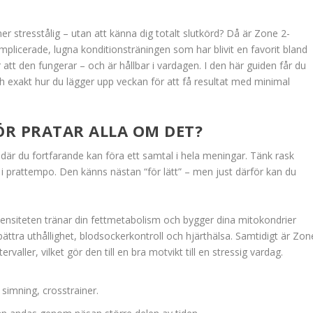
mer stresstålig – utan att känna dig totalt slutkörd? Då är Zone 2-
mplicerade, lugna konditionsträningen som har blivit en favorit bland
r att den fungerar – och är hållbar i vardagen. I den här guiden får du
och exakt hur du lägger upp veckan för att få resultat med minimal
ÖR PRATAR ALLA OM DET?
g där du fortfarande kan föra ett samtal i hela meningar. Tänk rask
n i prattempo. Den känns nästan “för lätt” – men just därför kan du
intensiteten tränar din fettmetabolism och bygger dina mitokondrier
rbättra uthållighet, blodsockerkontroll och hjärthälsa. Samtidigt är Zon
valler, vilket gör den till en bra motvikt till en stressig vardag.
, simning, crosstrainer.