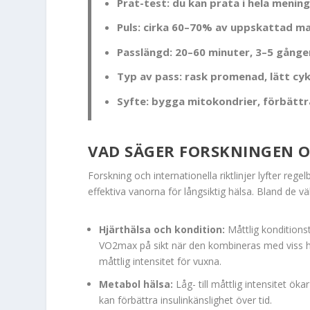
Prat-test: du kan prata i hela mening
Puls: cirka 60–70% av uppskattad maxp
Passlängd: 20–60 minuter, 3–5 gånge
Typ av pass: rask promenad, lätt cykl
Syfte: bygga mitokondrier, förbättr
VAD SÄGER FORSKNINGEN O
Forskning och internationella riktlinjer lyfter reg
effektiva vanorna för långsiktig hälsa. Bland de vä
Hjärthälsa och kondition:
Måttlig konditionst
VO2max på sikt när den kombineras med viss 
måttlig intensitet för vuxna.
Metabol hälsa:
Låg- till måttlig intensitet ö
kan förbättra insulinkänslighet över tid.