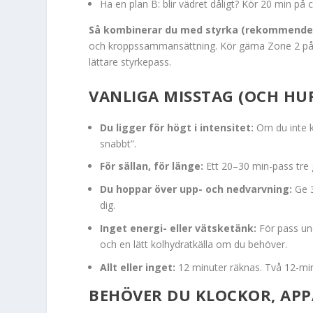
Ha en plan B: blir vädret dåligt? Kör 20 min på 
Så kombinerar du med styrka (rekommender
och kroppssammansättning. Kör gärna Zone 2 på vi
lättare styrkepass.
VANLIGA MISSTAG (OCH HU
Du ligger för högt i intensitet:
Om du inte ka
snabbt”.
För sällan, för länge:
Ett 20–30 min-pass tre 
Du hoppar över upp- och nedvarvning:
Ge 3
dig.
Inget energi- eller vätsketänk:
För pass und
och en lätt kolhydratkälla om du behöver.
Allt eller inget:
12 minuter räknas. Två 12-minu
BEHÖVER DU KLOCKOR, APP