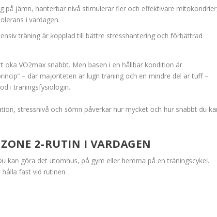
g på jämn, hanterbar nivå stimulerar fler och effektivare mitokondrier
tolerans i vardagen.
tensiv träning är kopplad till bättre stresshantering och förbättrad
r att öka VO2max snabbt. Men basen i en hållbar kondition är
rincip” – där majoriteten är lugn träning och en mindre del är tuff –
d i träningsfysiologin.
ituation, stressnivå och sömn påverkar hur mycket och hur snabbt du ka
 ZONE 2-RUTIN I VARDAGEN
t. Du kan göra det utomhus, på gym eller hemma på en träningscykel.
ålla fast vid rutinen.