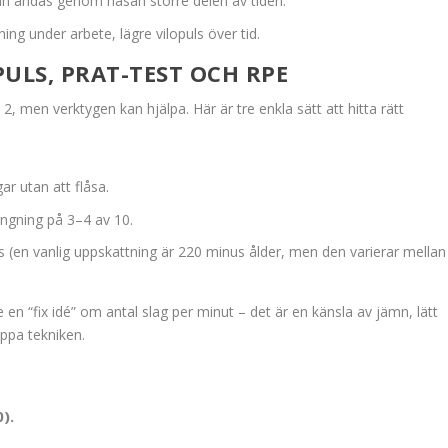
 kan andas genom näsan större delen av tiden.
ning under arbete, lägre vilopuls över tid.
PULS, PRAT-TEST OCH RPE
2, men verktygen kan hjälpa. Här är tre enkla sätt att hitta rätt
r utan att flåsa.
ngning på 3–4 av 10.
(en vanlig uppskattning är 220 minus ålder, men den varierar mellan
e en “fix idé” om antal slag per minut – det är en känsla av jämn, lätt
appa tekniken.
0).