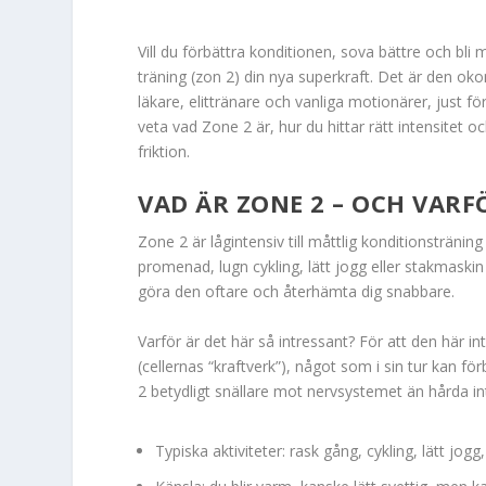
Vill du förbättra konditionen, sova bättre och bli 
träning (zon 2) din nya superkraft. Det är den oko
läkare, elittränare och vanliga motionärer, just fö
veta vad Zone 2 är, hur du hittar rätt intensitet 
friktion.
VAD ÄR ZONE 2 – OCH VARF
Zone 2 är lågintensiv till måttlig konditionstränin
promenad, lugn cykling, lätt jogg eller stakmaski
göra den oftare och återhämta dig snabbare.
Varför är det här så intressant? För att den här 
(cellernas “kraftverk”), något som i sin tur kan fö
2 betydligt snällare mot nervsystemet än hårda inter
Typiska aktiviteter: rask gång, cykling, lätt jogg