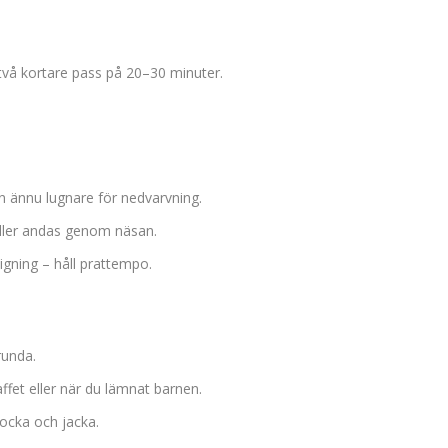
två kortare pass på 20–30 minuter.
n ännu lugnare för nedvarvning.
eller andas genom näsan.
gning – håll prattempo.
runda.
ffet eller när du lämnat barnen.
locka och jacka.