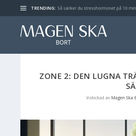
TRENDING:
Så sänker du stresshormonet på 10 min – 
ZONE 2: DEN LUGNA T
SÄ
Inskickad av
Magen Ska 