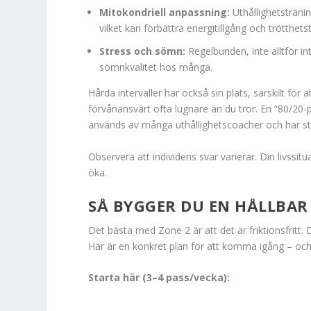
Mitokondriell anpassning:
Uthållighetstränin
vilket kan förbättra energitillgång och trötthets
Stress och sömn:
Regelbunden, inte alltför in
sömnkvalitet hos många.
Hårda intervaller har också sin plats, särskilt fö
förvånansvärt ofta lugnare än du tror. En “80/20-p
används av många uthållighetscoacher och har stö
Observera att individens svar varierar. Din livss
öka.
SÅ BYGGER DU EN HÅLLBAR
Det bästa med Zone 2 är att det är friktionsfrit
Här är en konkret plan för att komma igång – och h
Starta här (3–4 pass/vecka):