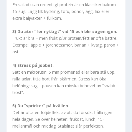
En sallad utan ordentligt protein är en klassiker bakom
15-sug. Lägg till: kyckling, tofu, bönor, ägg, lax eller
extra baljväxter + fullkorn.
3) Du äter “för nyttigt” vid 15 och blir sugen igen.
Frukt är bra – men frukt
plus
protein/fett är ofta bättre.
Exempel: äpple + jordnötssmör, banan + kvarg, päron +
ost.
4) Stress på jobbet.
Sätt en mikrorutin: 5 min promenad eller bara stå upp,
rulla axlar, titta bort från skärmen. Stress kan öka
belöningssug – pausen kan minska behovet av “snabb
tröst”.
5) Du “spricker” på kvällen.
Det är ofta en följdeffekt av att du försökt hålla igen
hela dagen. Se över helheten: frukost, lunch, 15-
mellanmål och middag. Stabilitet slår perfektion.