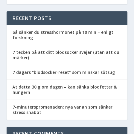
RECENT POSTS
Så sänker du stresshormonet på 10 min – enligt
forskning
7 tecken på att ditt blodsocker svajar (utan att du
märker)
7 dagars “blodsocker-reset” som minskar sötsug
Ät detta 30 g om dagen – kan sänka blodfetter &
hungern
7-minuterspromenaden: nya vanan som sänker
stress snabbt
RECENT COMMENTS