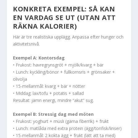
KONKRETA EXEMPEL: SÅ KAN
EN VARDAG SE UT (UTAN ATT
RÄKNA KALORIER)
Här är tre realistiska upplägg. Anpassa efter hunger och
aktivitetsnivå.
Exempel A: Kontorsdag
• Frukost: havregrynsgröt + mjölk/kvarg + bär
• Lunch: kyckling/bönor + fullkornsris + grönsaker +
olivolja
• 15-mellanmål: kvarg + bär + nötter
• Middag: lax/tofu + potatis + sallad
Resultat: jämn energi, mindre “akut” sug.
Exempel B: Stressig dag med möten
• Frukost: yoghurt + müsli (gärna fiberrik) + frukt
• Lunch: matlåda med extra protein (ägg/tonfisk/linser)
• 15-mellanmål: 2 kokta ägg + frukt (lätt att ta med)