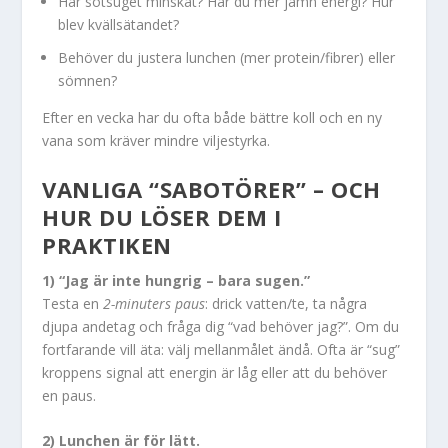
Har sötsuget minskat? Har du mer jämn energi? Hur
blev kvällsätandet?
Behöver du justera lunchen (mer protein/fibrer) eller
sömnen?
Efter en vecka har du ofta både bättre koll och en ny
vana som kräver mindre viljestyrka.
VANLIGA “SABOTÖRER” – OCH
HUR DU LÖSER DEM I
PRAKTIKEN
1) “Jag är inte hungrig – bara sugen.”
Testa en
2-minuters paus
: drick vatten/te, ta några
djupa andetag och fråga dig “vad behöver jag?”. Om du
fortfarande vill äta: välj mellanmålet ändå. Ofta är “sug”
kroppens signal att energin är låg eller att du behöver
en paus.
2) Lunchen är för lätt.