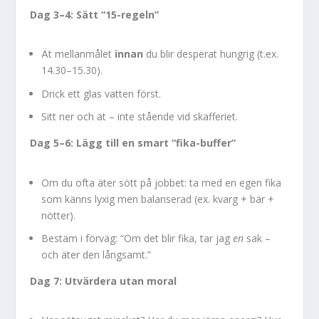
Dag 3–4: Sätt “15-regeln”
Ät mellanmålet
innan
du blir desperat hungrig (t.ex.
14.30–15.30).
Drick ett glas vatten först.
Sitt ner och ät – inte stående vid skafferiet.
Dag 5–6: Lägg till en smart “fika-buffer”
Om du ofta äter sött på jobbet: ta med en egen fika
som känns lyxig men balanserad (ex. kvarg + bär +
nötter).
Bestäm i förväg: “Om det blir fika, tar jag
en
sak –
och äter den långsamt.”
Dag 7: Utvärdera utan moral