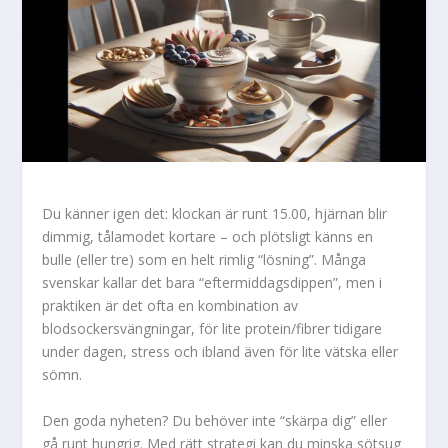
Du känner igen det: klockan är runt 15.00, hjärnan blir
dimmig, tålamodet kortare – och plötsligt känns en
bulle (eller tre) som en helt rimlig “lösning”. Många
svenskar kallar det bara “eftermiddagsdippen”, men i
praktiken är det ofta en kombination av
blodsockersvängningar, för lite protein/fibrer tidigare
under dagen, stress och ibland även för lite vätska eller
sömn.
Den goda nyheten? Du behöver inte “skärpa dig” eller
gå runt hungrig. Med rätt strategi kan du minska sötsug