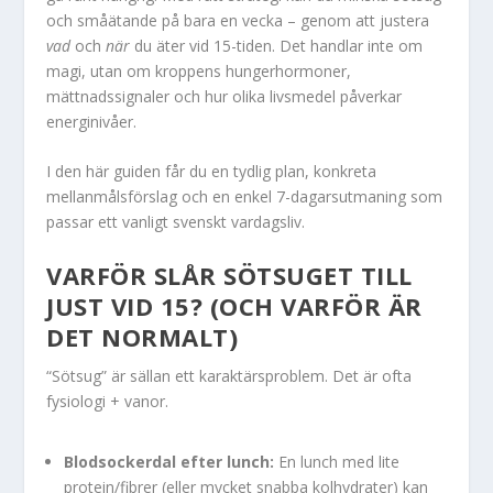
och småätande på bara en vecka – genom att justera
vad
och
när
du äter vid 15-tiden. Det handlar inte om
magi, utan om kroppens hungerhormoner,
mättnadssignaler och hur olika livsmedel påverkar
energinivåer.
I den här guiden får du en tydlig plan, konkreta
mellanmålsförslag och en enkel 7-dagarsutmaning som
passar ett vanligt svenskt vardagsliv.
VARFÖR SLÅR SÖTSUGET TILL
JUST VID 15? (OCH VARFÖR ÄR
DET NORMALT)
“Sötsug” är sällan ett karaktärsproblem. Det är ofta
fysiologi + vanor.
Blodsockerdal efter lunch:
En lunch med lite
protein/fibrer (eller mycket snabba kolhydrater) kan