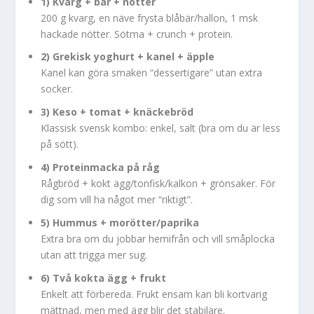
1) Kvarg + bär + nötter
200 g kvarg, en näve frysta blåbär/hallon, 1 msk
hackade nötter. Sötma + crunch + protein.
2) Grekisk yoghurt + kanel + äpple
Kanel kan göra smaken “dessertigare” utan extra
socker.
3) Keso + tomat + knäckebröd
Klassisk svensk kombo: enkel, salt (bra om du är less
på sött).
4) Proteinmacka på råg
Rågbröd + kokt ägg/tonfisk/kalkon + grönsaker. För
dig som vill ha något mer “riktigt”.
5) Hummus + morötter/paprika
Extra bra om du jobbar hemifrån och vill småplocka
utan att trigga mer sug.
6) Två kokta ägg + frukt
Enkelt att förbereda. Frukt ensam kan bli kortvarig
mättnad, men med ägg blir det stabilare.