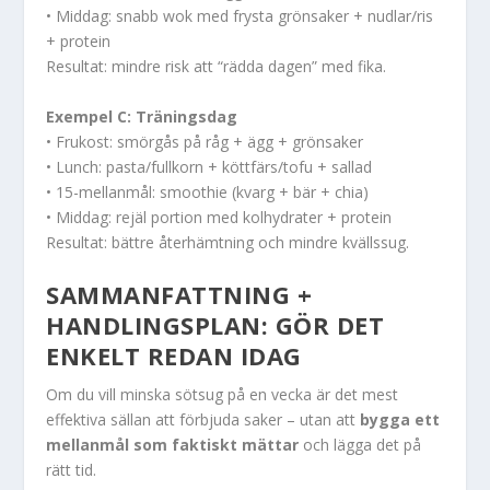
• Middag: snabb wok med frysta grönsaker + nudlar/ris
+ protein
Resultat: mindre risk att “rädda dagen” med fika.
Exempel C: Träningsdag
• Frukost: smörgås på råg + ägg + grönsaker
• Lunch: pasta/fullkorn + köttfärs/tofu + sallad
• 15-mellanmål: smoothie (kvarg + bär + chia)
• Middag: rejäl portion med kolhydrater + protein
Resultat: bättre återhämtning och mindre kvällssug.
SAMMANFATTNING +
HANDLINGSPLAN: GÖR DET
ENKELT REDAN IDAG
Om du vill minska sötsug på en vecka är det mest
effektiva sällan att förbjuda saker – utan att
bygga ett
mellanmål som faktiskt mättar
och lägga det på
rätt tid.