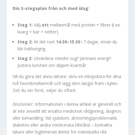
Din 3-stegsplan från och med idag:
Steg 1:
Välj
ett
mellanmål med protein + fibrer (t.ex.
kvarg + bär + nötter).
Steg 2:
Ät det runt
14.30–15.30
i 7 dagar, innan du
blir tokhungrig.
Steg 3:
Utvärdera: mindre sug? Jämnare energi?
Justera lunchen om dippen kvarstår.
Vill du göra det ännu lättare: skriv en inköpslista för dina
två favoritmellanmål och lägg dem längst fram i kylen.
Det du ser först, väljer du oftast.
Disclaimer:
Informationen i denna artikel är generell och
är inte avsedd att ersätta medicinsk rådgivning, diagnos
eller behandling. Vid sjukdom, ätstörningsproblematik,
diabetes eller andra medicinska tillstånd – kontakta
läkare eller legitimerad dietist för individuella råd.