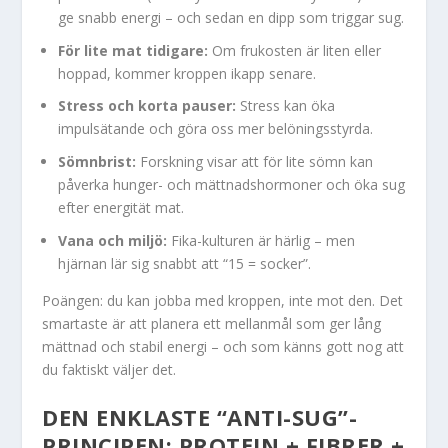
ge snabb energi – och sedan en dipp som triggar sug.
För lite mat tidigare:
Om frukosten är liten eller
hoppad, kommer kroppen ikapp senare.
Stress och korta pauser:
Stress kan öka
impulsätande och göra oss mer belöningsstyrda.
Sömnbrist:
Forskning visar att för lite sömn kan
påverka hunger- och mättnadshormoner och öka sug
efter energität mat.
Vana och miljö:
Fika-kulturen är härlig – men
hjärnan lär sig snabbt att “15 = socker”.
Poängen: du kan jobba med kroppen, inte mot den. Det
smartaste är att planera ett mellanmål som ger lång
mättnad och stabil energi – och som känns gott nog att
du faktiskt väljer det.
DEN ENKLASTE “ANTI-SUG”-
PRINCIPEN: PROTEIN + FIBRER +