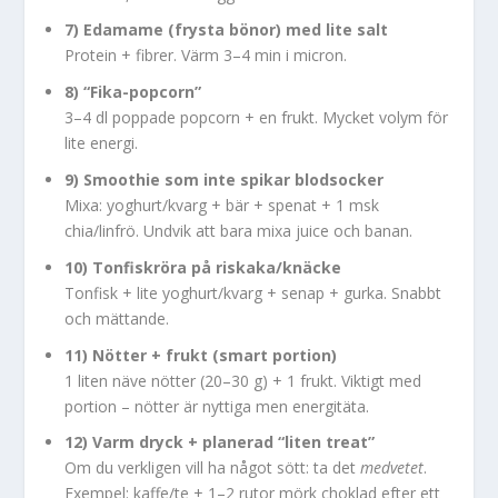
7) Edamame (frysta bönor) med lite salt
Protein + fibrer. Värm 3–4 min i micron.
8) “Fika-popcorn”
3–4 dl poppade popcorn + en frukt. Mycket volym för
lite energi.
9) Smoothie som inte spikar blodsocker
Mixa: yoghurt/kvarg + bär + spenat + 1 msk
chia/linfrö. Undvik att bara mixa juice och banan.
10) Tonfiskröra på riskaka/knäcke
Tonfisk + lite yoghurt/kvarg + senap + gurka. Snabbt
och mättande.
11) Nötter + frukt (smart portion)
1 liten näve nötter (20–30 g) + 1 frukt. Viktigt med
portion – nötter är nyttiga men energitäta.
12) Varm dryck + planerad “liten treat”
Om du verkligen vill ha något sött: ta det
medvetet
.
Exempel: kaffe/te + 1–2 rutor mörk choklad efter ett