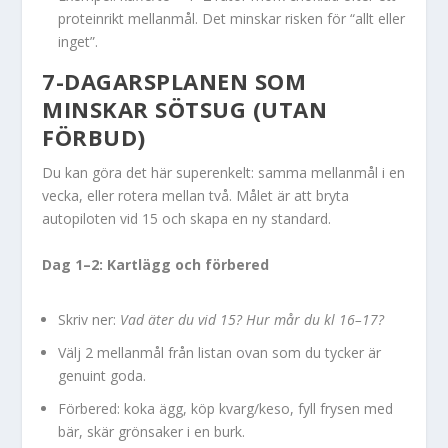
proteinrikt mellanmål. Det minskar risken för “allt eller
inget”.
7-DAGARSPLANEN SOM
MINSKAR SÖTSUG (UTAN
FÖRBUD)
Du kan göra det här superenkelt: samma mellanmål i en
vecka, eller rotera mellan två. Målet är att bryta
autopiloten vid 15 och skapa en ny standard.
Dag 1–2: Kartlägg och förbered
Skriv ner:
Vad äter du vid 15?
Hur mår du kl 16–17?
Välj 2 mellanmål från listan ovan som du tycker är
genuint goda.
Förbered: koka ägg, köp kvarg/keso, fyll frysen med
bär, skär grönsaker i en burk.