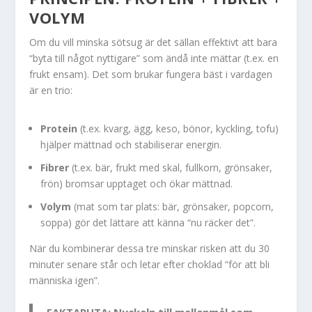
VOLYM
Om du vill minska sötsug är det sällan effektivt att bara
“byta till något nyttigare” som ändå inte mättar (t.ex. en
frukt ensam). Det som brukar fungera bäst i vardagen
är en trio:
Protein
(t.ex. kvarg, ägg, keso, bönor, kyckling, tofu)
hjälper mättnad och stabiliserar energin.
Fibrer
(t.ex. bär, frukt med skal, fullkorn, grönsaker,
frön) bromsar upptaget och ökar mättnad.
Volym
(mat som tar plats: bär, grönsaker, popcorn,
soppa) gör det lättare att känna “nu räcker det”.
När du kombinerar dessa tre minskar risken att du 30
minuter senare står och letar efter choklad “för att bli
människa igen”.