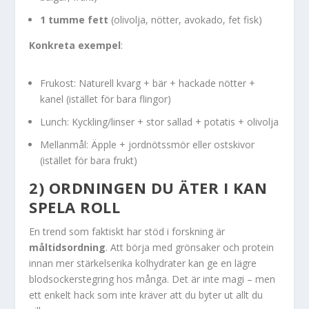
1 tumme fett
(olivolja, nötter, avokado, fet fisk)
Konkreta exempel
:
Frukost: Naturell kvarg + bär + hackade nötter +
kanel (istället för bara flingor)
Lunch: Kyckling/linser + stor sallad + potatis + olivolja
Mellanmål: Äpple + jordnötssmör eller ostskivor
(istället för bara frukt)
2) ORDNINGEN DU ÄTER I KAN
SPELA ROLL
En trend som faktiskt har stöd i forskning är
måltidsordning
. Att börja med grönsaker och protein
innan mer stärkelserika kolhydrater kan ge en lägre
blodsockerstegring hos många. Det är inte magi – men
ett enkelt hack som inte kräver att du byter ut allt du