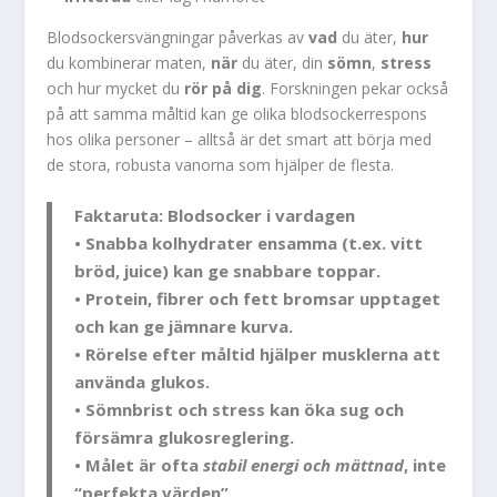
Blodsockersvängningar påverkas av
vad
du äter,
hur
du kombinerar maten,
när
du äter, din
sömn
,
stress
och hur mycket du
rör på dig
. Forskningen pekar också
på att samma måltid kan ge olika blodsockerrespons
hos olika personer – alltså är det smart att börja med
de stora, robusta vanorna som hjälper de flesta.
Faktaruta: Blodsocker i vardagen
• Snabba kolhydrater ensamma (t.ex. vitt
bröd, juice) kan ge snabbare toppar.
•
Protein, fibrer och fett
bromsar upptaget
och kan ge jämnare kurva.
•
Rörelse efter måltid
hjälper musklerna att
använda glukos.
•
Sömnbrist och stress
kan öka sug och
försämra glukosreglering.
• Målet är ofta
stabil energi och mättnad
, inte
“perfekta värden”.