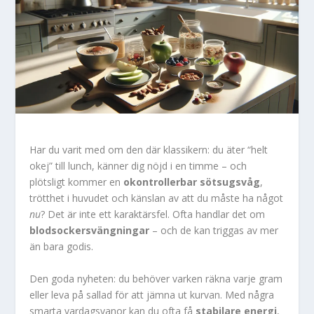
Har du varit med om den där klassikern: du äter “helt
okej” till lunch, känner dig nöjd i en timme – och
plötsligt kommer en
okontrollerbar sötsugsvåg
,
trötthet i huvudet och känslan av att du måste ha något
nu
? Det är inte ett karaktärsfel. Ofta handlar det om
blodsockersvängningar
– och de kan triggas av mer
än bara godis.
Den goda nyheten: du behöver varken räkna varje gram
eller leva på sallad för att jämna ut kurvan. Med några
smarta vardagsvanor kan du ofta få
stabilare energi
,