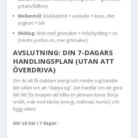
potatis/fullkorn
Mellanmål
: Knäckebröd + avokado + keso, eller
yoghurt + bär
Middag
: Wok med grönsaker + tofu/kyckling + ris
(mindre portion ris, mer grönsaker)
AVSLUTNING: DIN 7-DAGARS
HANDLINGSPLAN (UTAN ATT
ÖVERDRIVA)
Om du vill få stabilare energi och mindre sug handlar
det sällan om att “skärpa sig”. Det handlar om att göra
det lätt för kroppen att hålla en jämnare kurva. Börja
smått, mät med känsla (energi, mättnad, humör) och
bygg vidare.
Gör så här i 7 dagar
: