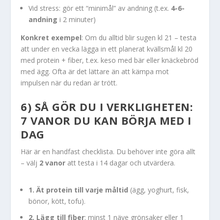
Vid stress: gör ett “minimål” av andning (t.ex.
4-6-
andning
i 2 minuter)
Konkret exempel
: Om du alltid blir sugen kl 21 – testa
att under en vecka lägga in ett planerat kvällsmål kl 20
med protein + fiber, t.ex. keso med bär eller knäckebröd
med ägg. Ofta är det lättare än att kämpa mot
impulsen när du redan är trött.
6) SÅ GÖR DU I VERKLIGHETEN:
7 VANOR DU KAN BÖRJA MED I
DAG
Här är en handfast checklista. Du behöver inte göra allt
– välj
2 vanor
att testa i 14 dagar och utvärdera.
1. Ät protein till varje måltid
(ägg, yoghurt, fisk,
bönor, kött, tofu).
2. Lägg till fiber
: minst 1 näve grönsaker eller 1