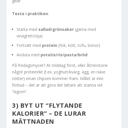
gillar.
Testa i praktiken
:
Starta med
sallad/grönsaker
(gärna med
vinägrett/olja)
Fortsätt med
protein
(fisk, kött, tofu, bönor)
Avsluta med
potatis/ris/pasta/bröd
På fredagsmyset? Ät middag först, eller åtminstone
något proteinrikt (t.ex. yoghurt/kvarg, ägg, en näve
nötter) innan chipsen kommer fram. Målet är inte
förbud – det är att göra det lättare att stanna vid
“lagom”.
3) BYT UT “FLYTANDE
KALORIER” – DE LURAR
MÄTTNADEN