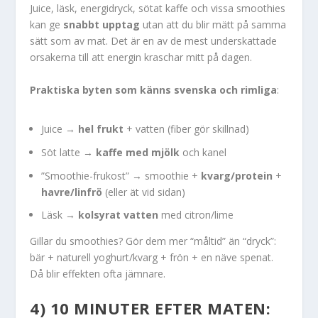
Juice, läsk, energidryck, sötat kaffe och vissa smoothies
kan ge
snabbt upptag
utan att du blir mätt på samma
sätt som av mat. Det är en av de mest underskattade
orsakerna till att energin kraschar mitt på dagen.
Praktiska byten som känns svenska och rimliga
:
Juice →
hel frukt
+ vatten (fiber gör skillnad)
Söt latte →
kaffe med mjölk
och kanel
”Smoothie-frukost” → smoothie +
kvarg/protein
+
havre/linfrö
(eller ät vid sidan)
Läsk →
kolsyrat vatten
med citron/lime
Gillar du smoothies? Gör dem mer “måltid” än “dryck”:
bär + naturell yoghurt/kvarg + frön + en näve spenat.
Då blir effekten ofta jämnare.
4) 10 MINUTER EFTER MATEN: