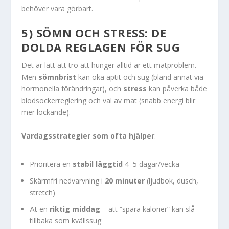
behöver vara görbart.
5) SÖMN OCH STRESS: DE
DOLDA REGLAGEN FÖR SUG
Det är lätt att tro att hunger alltid är ett matproblem.
Men
sömnbrist
kan öka aptit och sug (bland annat via
hormonella förändringar), och
stress
kan påverka både
blodsockerreglering och val av mat (snabb energi blir
mer lockande).
Vardagsstrategier som ofta hjälper
:
Prioritera en
stabil läggtid
4–5 dagar/vecka
Skärmfri nedvarvning i
20 minuter
(ljudbok, dusch,
stretch)
Ät en
riktig middag
– att “spara kalorier” kan slå
tillbaka som kvällssug