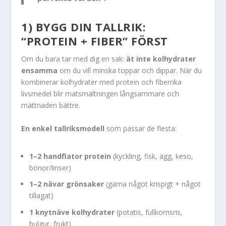
1) BYGG DIN TALLRIK:
“PROTEIN + FIBER” FÖRST
Om du bara tar med dig en sak:
ät inte kolhydrater
ensamma
om du vill minska toppar och dippar. När du
kombinerar kolhydrater med protein och fiberrika
livsmedel blir matsmältningen långsammare och
mättnaden bättre.
En enkel tallriksmodell
som passar de flesta:
1–2 handflator protein
(kyckling, fisk, ägg, keso,
bönor/linser)
1–2 nävar grönsaker
(gärna något krispigt + något
tillagat)
1 knytnäve kolhydrater
(potatis, fullkornsris,
bulgur, frukt)