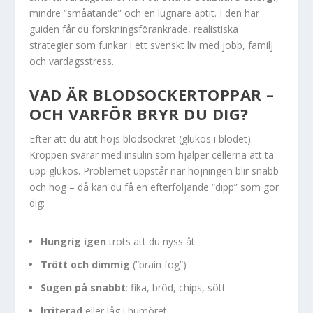
mindre “småätande” och en lugnare aptit. I den här
guiden får du forskningsförankrade, realistiska
strategier som funkar i ett svenskt liv med jobb, familj
och vardagsstress.
VAD ÄR BLODSOCKERTOPPAR –
OCH VARFÖR BRYR DU DIG?
Efter att du ätit höjs blodsockret (glukos i blodet).
Kroppen svarar med insulin som hjälper cellerna att ta
upp glukos. Problemet uppstår när höjningen blir snabb
och hög – då kan du få en efterföljande “dipp” som gör
dig:
Hungrig igen
trots att du nyss åt
Trött och dimmig
(”brain fog”)
Sugen på snabbt
: fika, bröd, chips, sött
Irriterad
eller låg i humöret