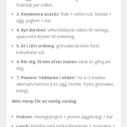
frukt/bär per måltid.
3. Kombinera snacks
: frukt + nötter/ost, knäcke +
ägg, yoghurt + bär.
4. Byt drycken
: vatten/kolsyrat vatten till vardags,
spara söta drycker till undantag.
5. Ät i rätt ordning
: grönsaker/protein först,
kolhydrater sist.
6. Rör dig 10 min efter maten
minst en gång per
dag.
7. Planera “räddaren i nöden”
: ha 2–3 snabba
alternativ hemma (t.ex. ägg, tonfisk, frysta grönsaker,
kvarg).
Mini-meny för en vanlig vardag
:
Frukost
: Havregrynsgröt + protein (ägg/kvarg) + bär
Lunch
: Matlåda med lax/kyckling/linser + grönsaker +