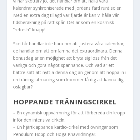
vi har skottår? Jo, det handlar om att hålla våra
kalendrar synkroniserade med jordens färd runt solen.
Med en extra dag tillagd var fjärde år kan vi hålla vår
tidsberäkning på rätt spår. Det är som en kosmisk
”refresh”-knapp!
Skottår handlar inte bara om att justera våra kalendrar;
de handlar om att omfamna det extraordinära. Denna
bonusdag är en möjlighet att bryta sig loss från det
vanliga och göra något spännande. Och vad är ett
bättre sätt att nyttja denna dag än genom att hoppa in i
en träningsutmaning som kommer få dig att känna dig
oslagbar?
HOPPANDE TRÄNINGSCIRKEL
– En dynamisk uppvärmning för att förbereda din kropp
inför den intensiva cirkeln.
– En hjärtklappande kardio-cirkel med övningar som
Pendulum Hopp och Höga Knävridningar.