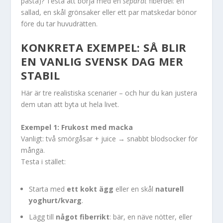
pasta)? Testa att börja med en
separat
fiberdel: en
sallad, en skål grönsaker eller ett par matskedar bönor
före du tar huvudrätten.
KONKRETA EXEMPEL: SÅ BLIR
EN VANLIG SVENSK DAG MER
STABIL
Här är tre realistiska scenarier – och hur du kan justera
dem utan att byta ut hela livet.
Exempel 1: Frukost med macka
Vanligt: två smörgåsar + juice → snabbt blodsocker för
många.
Testa i stället:
Starta med
ett kokt ägg
eller en skål
naturell
yoghurt/kvarg
.
Lägg till
något fiberrikt
: bär, en näve nötter, eller