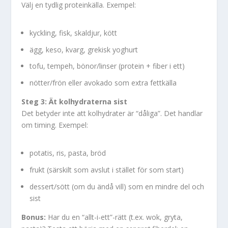
Välj en tydlig proteinkälla. Exempel:
kyckling, fisk, skaldjur, kött
ägg, keso, kvarg, grekisk yoghurt
tofu, tempeh, bönor/linser (protein + fiber i ett)
nötter/frön eller avokado som extra fettkälla
Steg 3: Ät kolhydraterna sist
Det betyder inte att kolhydrater är “dåliga”. Det handlar
om timing. Exempel:
potatis, ris, pasta, bröd
frukt (särskilt som avslut i stället för som start)
dessert/sött (om du ändå vill) som en mindre del och
sist
Bonus:
Har du en “allt-i-ett”-rätt (t.ex. wok, gryta,