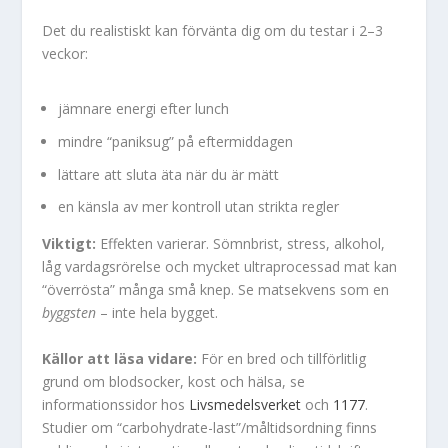
Det du realistiskt kan förvänta dig om du testar i 2–3
veckor:
jämnare energi efter lunch
mindre “paniksug” på eftermiddagen
lättare att sluta äta när du är mätt
en känsla av mer kontroll utan strikta regler
Viktigt:
Effekten varierar. Sömnbrist, stress, alkohol,
låg vardagsrörelse och mycket ultraprocessad mat kan
“överrösta” många små knep. Se matsekvens som en
byggsten
– inte hela bygget.
Källor att läsa vidare:
För en bred och tillförlitlig
grund om blodsocker, kost och hälsa, se
informationssidor hos
Livsmedelsverket
och
1177
.
Studier om “carbohydrate-last”/måltidsordning finns