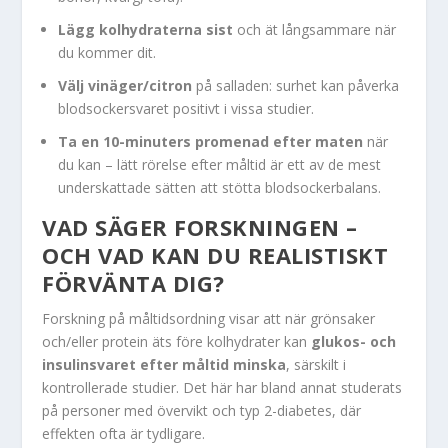
Lägg kolhydraterna sist
och ät långsammare när
du kommer dit.
Välj vinäger/citron
på salladen: surhet kan påverka
blodsockersvaret positivt i vissa studier.
Ta en 10-minuters promenad efter maten
när
du kan – lätt rörelse efter måltid är ett av de mest
underskattade sätten att stötta blodsockerbalans.
VAD SÄGER FORSKNINGEN –
OCH VAD KAN DU REALISTISKT
FÖRVÄNTA DIG?
Forskning på måltidsordning visar att när grönsaker
och/eller protein äts före kolhydrater kan
glukos- och
insulinsvaret efter måltid minska
, särskilt i
kontrollerade studier. Det här har bland annat studerats
på personer med övervikt och typ 2-diabetes, där
effekten ofta är tydligare.