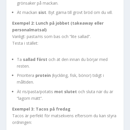
grönsaker på mackan.
Ät mackan
sist
. Byt gärna till grovt bröd om du vill.
Exempel 2: Lunch på jobbet (takeaway eller
personalmatsal)
Vanligt: pasta/ris som bas och “lite sallad”.
Testa i stället:
Ta
sallad först
och ät den innan du börjar med
resten.
Prioritera
protein
(kyckling, fisk, bönor) tidigt i
måltiden.
Ät ris/pasta/potatis
mot slutet
och sluta när du är
“lagom mätt”.
Exempel 3: Tacos på fredag
Tacos är perfekt för matsekvens eftersom du kan styra
ordningen: