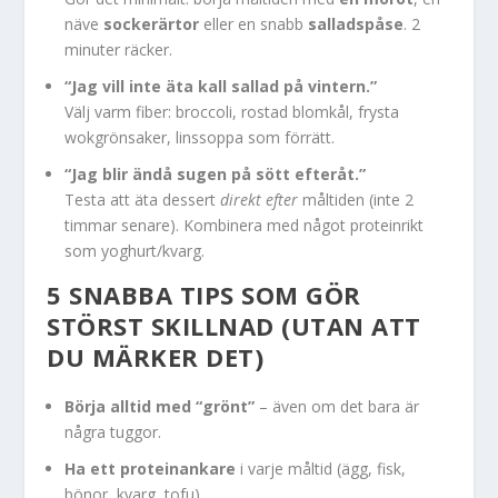
näve
sockerärtor
eller en snabb
salladspåse
. 2
minuter räcker.
“Jag vill inte äta kall sallad på vintern.”
Välj varm fiber: broccoli, rostad blomkål, frysta
wokgrönsaker, linssoppa som förrätt.
“Jag blir ändå sugen på sött efteråt.”
Testa att äta dessert
direkt efter
måltiden (inte 2
timmar senare). Kombinera med något proteinrikt
som yoghurt/kvarg.
5 SNABBA TIPS SOM GÖR
STÖRST SKILLNAD (UTAN ATT
DU MÄRKER DET)
Börja alltid med “grönt”
– även om det bara är
några tuggor.
Ha ett proteinankare
i varje måltid (ägg, fisk,
bönor, kvarg, tofu).