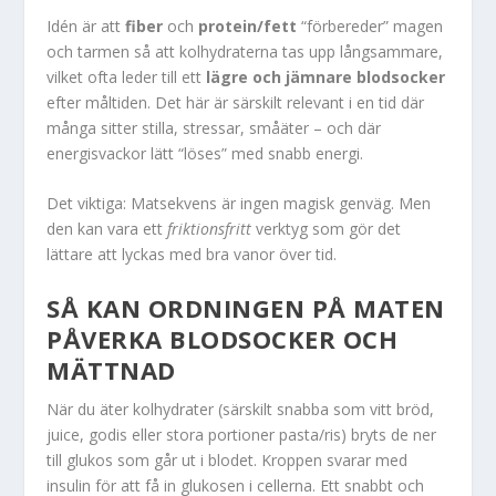
Idén är att
fiber
och
protein/fett
“förbereder” magen
och tarmen så att kolhydraterna tas upp långsammare,
vilket ofta leder till ett
lägre och jämnare blodsocker
efter måltiden. Det här är särskilt relevant i en tid där
många sitter stilla, stressar, småäter – och där
energisvackor lätt “löses” med snabb energi.
Det viktiga: Matsekvens är ingen magisk genväg. Men
den kan vara ett
friktionsfritt
verktyg som gör det
lättare att lyckas med bra vanor över tid.
SÅ KAN ORDNINGEN PÅ MATEN
PÅVERKA BLODSOCKER OCH
MÄTTNAD
När du äter kolhydrater (särskilt snabba som vitt bröd,
juice, godis eller stora portioner pasta/ris) bryts de ner
till glukos som går ut i blodet. Kroppen svarar med
insulin för att få in glukosen i cellerna. Ett snabbt och