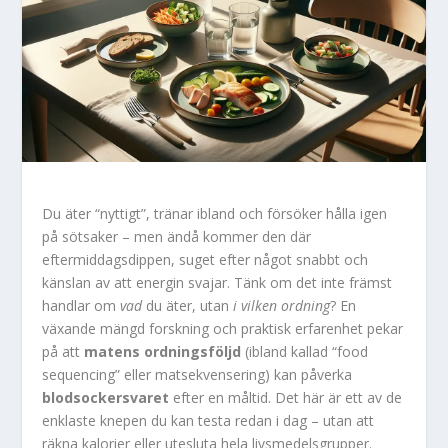
Du äter “nyttigt”, tränar ibland och försöker hålla igen
på sötsaker – men ändå kommer den där
eftermiddagsdippen, suget efter något snabbt och
känslan av att energin svajar. Tänk om det inte främst
handlar om
vad
du äter, utan
i vilken ordning
? En
växande mängd forskning och praktisk erfarenhet pekar
på att
matens ordningsföljd
(ibland kallad “food
sequencing” eller matsekvensering) kan påverka
blodsockersvaret
efter en måltid. Det här är ett av de
enklaste knepen du kan testa redan i dag – utan att
räkna kalorier eller utesluta hela livsmedelsgrupper.