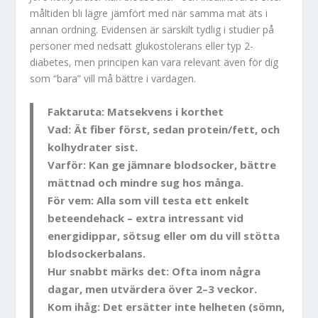
måltiden bli lägre jämfört med när samma mat äts i
annan ordning. Evidensen är särskilt tydlig i studier på
personer med nedsatt glukostolerans eller typ 2-
diabetes, men principen kan vara relevant även för dig
som “bara” vill må bättre i vardagen.
Faktaruta: Matsekvens i korthet
Vad:
Ät fiber först, sedan protein/fett, och
kolhydrater sist.
Varför:
Kan ge jämnare blodsocker, bättre
mättnad och mindre sug hos många.
För vem:
Alla som vill testa ett enkelt
beteendehack – extra intressant vid
energidippar, sötsug eller om du vill stötta
blodsockerbalans.
Hur snabbt märks det:
Ofta inom några
dagar, men utvärdera över 2–3 veckor.
Kom ihåg:
Det ersätter inte helheten (sömn,