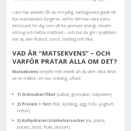
I den här artikeln får du en tydlig, vardagsnära guide till
hur matsekvens fungerar, varför den kan vara extra
intressant för dig som vill ha jämnare energi, mindre
sötsug och bättre mättnad – och hur du gör i praktiken
när du äter frukost, lunch, middag och fika.
VAD ÄR “MATSEKVENS” – OCH
VARFÖR PRATAR ALLA OM DET?
Matsekvens
betyder helt enkelt att du äter olika delar
av en måltid i en viss ordning, oftast:
1) Grönsaker/fiber
(sallad, grönsaker, baljväxter)
2) Protein + fett
(fisk, kyckling, ägg, tofu, yoghurt,
nötter)
3) Kolhydrater/stärkelse/socker
(ris, pasta,
potatis, bröd, frukt, dessert)