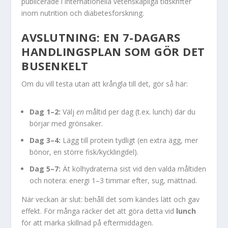
publicerade i internationella vetenskapliga tidskrifter
inom nutrition och diabetesforskning.
AVSLUTNING: EN 7-DAGARS
HANDLINGSPLAN SOM GÖR DET
BUSENKELT
Om du vill testa utan att krångla till det, gör så här:
Dag 1–2:
Välj
en
måltid per dag (t.ex. lunch) där du
börjar med grönsaker.
Dag 3–4:
Lägg till protein tydligt (en extra ägg, mer
bönor, en större fisk/kycklingdel).
Dag 5–7:
Ät kolhydraterna sist vid den valda måltiden
och notera: energi 1–3 timmar efter, sug, mättnad.
När veckan är slut: behåll det som kändes lätt och gav
effekt. För många räcker det att göra detta vid
lunch
för att märka skillnad på eftermiddagen.