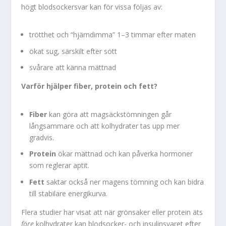
högt blodsockersvar kan för vissa följas av:
trötthet och “hjärndimma” 1–3 timmar efter maten
ökat sug, särskilt efter sött
svårare att känna mättnad
Varför hjälper fiber, protein och fett?
Fiber
kan göra att magsäckstömningen går
långsammare och att kolhydrater tas upp mer
gradvis.
Protein
ökar mättnad och kan påverka hormoner
som reglerar aptit.
Fett
saktar också ner magens tömning och kan bidra
till stabilare energikurva.
Flera studier har visat att när grönsaker eller protein äts
före
kolhydrater kan blodsocker- och insulinsvaret efter