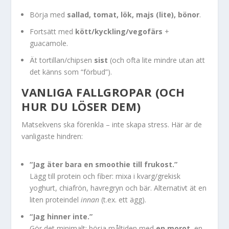
Börja med
sallad, tomat, lök, majs (lite), bönor
.
Fortsätt med
kött/kyckling/vegofärs
+
guacamole.
Ät tortillan/chipsen
sist
(och ofta lite mindre utan att
det känns som “förbud”).
VANLIGA FALLGROPAR (OCH
HUR DU LÖSER DEM)
Matsekvens ska förenkla – inte skapa stress. Här är de
vanligaste hindren:
“Jag äter bara en smoothie till frukost.”
Lägg till protein och fiber: mixa i kvarg/grekisk
yoghurt, chiafrön, havregryn och bär. Alternativt ät en
liten proteindel
innan
(t.ex. ett ägg).
“Jag hinner inte.”
Gör det minimalt: börja måltiden med
en morot
, en