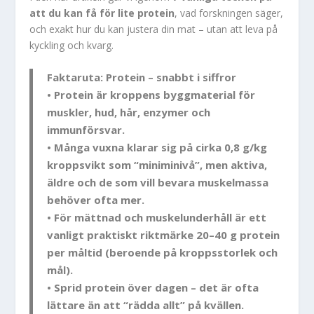
att du kan få för lite protein
, vad forskningen säger,
och exakt hur du kan justera din mat – utan att leva på
kyckling och kvarg.
Faktaruta: Protein – snabbt i siffror
• Protein är kroppens byggmaterial för
muskler, hud, hår, enzymer och
immunförsvar.
• Många vuxna klarar sig på cirka
0,8 g/kg
kroppsvikt
som “miniminivå”, men aktiva,
äldre och de som vill bevara muskelmassa
behöver ofta mer.
• För mättnad och muskelunderhåll är ett
vanligt praktiskt riktmärke
20–40 g protein
per måltid
(beroende på kroppsstorlek och
mål).
• Sprid protein över dagen – det är ofta
lättare än att “rädda allt” på kvällen.