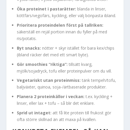
Öka proteinet i pastarätter:
blanda in linser,
köttfärs/vegofärs, kyckling, eller välj bönpasta ibland.
Prioritera proteindelen först på tallriken:
säkerställ en rejäl portion innan du fyller på med
ris/potatis.
Byt snacks:
nötter + skyr istället för bara kex/chips
(ibland räcker det med ett smart byte).
Gör smoothies “riktiga”:
tillsätt kvarg,
mjölk/sojadryck, tofu eller proteinpulver om du vill.
Vegetariskt utan proteinmiss:
tänk tempeh/tofu,
baljväxter, quinoa, soja-/ärtbaserade produkter.
Planera 2 proteinkällor i veckan:
t.ex. kyckling +
linser, eller lax + tofu – så blir det enklare.
Sprid ut intaget:
att få lite protein till frukost gör
ofta större skillnad än att maxa på kvällen.