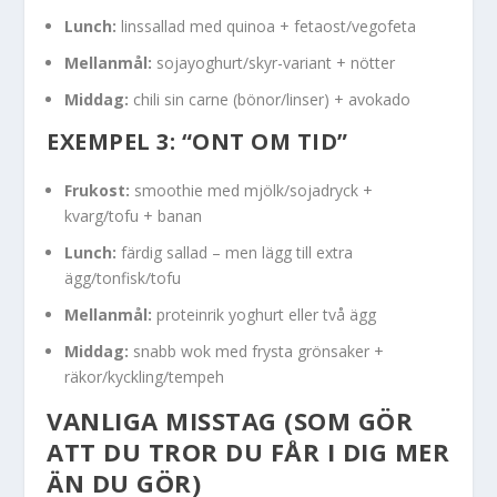
Lunch:
linssallad med quinoa + fetaost/vegofeta
Mellanmål:
sojayoghurt/skyr-variant + nötter
Middag:
chili sin carne (bönor/linser) + avokado
EXEMPEL 3: “ONT OM TID”
Frukost:
smoothie med mjölk/sojadryck +
kvarg/tofu + banan
Lunch:
färdig sallad – men lägg till extra
ägg/tonfisk/tofu
Mellanmål:
proteinrik yoghurt eller två ägg
Middag:
snabb wok med frysta grönsaker +
räkor/kyckling/tempeh
VANLIGA MISSTAG (SOM GÖR
ATT DU TROR DU FÅR I DIG MER
ÄN DU GÖR)