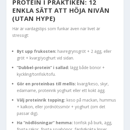
PROTEIN I PRAKTIKEN: 12
ENKLA SÄTT ATT HÖJA NIVÅN
(UTAN HYPE)
Här är vardagstips som funkar även när livet är
stressigt:
Byt upp frukosten:
havregrynsgröt + 2 ägg, eller
gröt + kvarg/yoghurt vid sidan.
“Dubbel-protein” i sallad:
lägg både bönor +
kyckling/tonfisk/tofu.
Gör en proteinbas till mellis:
kvarg/keso, skyr,
edamame, proteinrik yoghurt eller ett kokt ägg.
Välj proteinrik topping:
keso på mackan, hummus
+ kalkon, eller jordnötssmör + yoghurt (om det
passar dig).
Ha “nödlösningar” hemma:
tonfisk på burk, ägg,
frysta räkor, frysta sojabönor, färdigkokta linser.