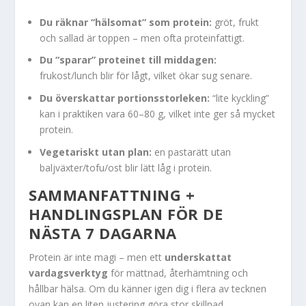
Du räknar “hälsomat” som protein:
gröt, frukt
och sallad är toppen – men ofta proteinfattigt.
Du “sparar” proteinet till middagen:
frukost/lunch blir för lågt, vilket ökar sug senare.
Du överskattar portionsstorleken:
“lite kyckling”
kan i praktiken vara 60–80 g, vilket inte ger så mycket
protein.
Vegetariskt utan plan:
en pastarätt utan
baljväxter/tofu/ost blir lätt låg i protein.
SAMMANFATTNING +
HANDLINGSPLAN FÖR DE
NÄSTA 7 DAGARNA
Protein är inte magi – men ett
underskattat
vardagsverktyg
för mättnad, återhämtning och
hållbar hälsa. Om du känner igen dig i flera av tecknen
ovan kan en liten justering göra stor skillnad.