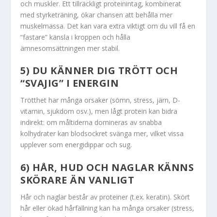
och muskler. Ett tillräckligt proteinintag, kombinerat
med styrketräning, ökar chansen att behålla mer
muskelmassa. Det kan vara extra viktigt om du vill få en
“fastare” känsla i kroppen och hålla
ämnesomsättningen mer stabil.
5) DU KÄNNER DIG TRÖTT OCH
“SVAJIG” I ENERGIN
Trötthet har många orsaker (sömn, stress, järn, D-
vitamin, sjukdom osv.), men lågt protein kan bidra
indirekt: om måltiderna domineras av snabba
kolhydrater kan blodsockret svänga mer, vilket vissa
upplever som energidippar och sug.
6) HÅR, HUD OCH NAGLAR KÄNNS
SKÖRARE ÄN VANLIGT
Hår och naglar består av proteiner (t.ex. keratin). Skört
hår eller ökad hårfällning kan ha många orsaker (stress,