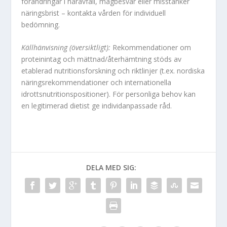
förändringar i håravfall, magbesvär eller misstänker
näringsbrist – kontakta vården för individuell
bedömning.
Källhänvisning (översiktligt):
Rekommendationer om
proteinintag och mättnad/återhämtning stöds av
etablerad nutritionsforskning och riktlinjer (t.ex. nordiska
näringsrekommendationer och internationella
idrottsnutritionspositioner). För personliga behov kan
en legitimerad dietist ge individanpassade råd.
DELA MED SIG: