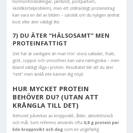
hormonförändringar, järnbrist, postpartum,
sköldkörtelproblem), men ett otillräckligt proteinintag
kan vara en del av bilden – särskilt om du nyligen ändrat
kost eller äter väldigt lite.
7) DU ÄTER “HÄLSOSAMT” MEN
PROTEINFATTIGT
Det här är vanligare än man tror: stora sallader, frukt,
gröt, soppor och smoothies kan vara näringsrika – men
ibland väldigt låga i protein. Resultatet blir att du äter
“rent” men ändå inte känner dig nöjd.
HUR MYCKET PROTEIN
BEHÖVER DU? (UTAN ATT
KRÅNGLA TILL DET)
Behovet påverkas av kroppsvikt, ålder, aktivitetsnivå
och mål. Som referens används ofta
0,8 g protein per
kilo kroppsvikt och dag
som en ungefärlig