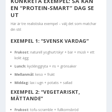
KONKRETA EXEMPEL: SÅ KAN
EN “PROTEIN-SMART” DAG SE
UT
Här är tre realistiska exempel – välj det som matchar
din stil:
EXEMPEL 1: “SVENSK VARDAG”
Frukost:
naturell yoghurt/skyr + bär + müsli + ett
kokt ägg
Lunch:
kycklinggryta + ris + grönsaker
Mellanmål:
keso + frukt
Middag:
lax i ugn + potatis + sallad
EXEMPEL 2: “VEGETARISKT,
MÄTTANDE”
Frukost:
tofu-scramble + fullkornsbröd