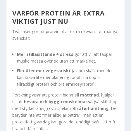
VARFÖR PROTEIN ÄR EXTRA
VIKTIGT JUST NU
Två saker gör att protein blivit extra relevant för många
svenskar:
Mer stillasittande + stress
gör att vi lätt tappar
muskelmassa över tid utan att märka det.
Fler äter mer vegetariskt
(av bra skäl), men det
kan kräva lite mer planering för att nå upp till
tillräckligt protein och bra aminosyraprofil.
Forskning visar att protein bidrar till
mättnad
, hjälper
till att
bevara och bygga muskelmassa
(särskilt ihop
med styrketräning) och spelar roll i
återhämtning
. Det
betyder inte att “mer alltid är bättre”, men att en
proteinfattig vardag kan göra det onödigt svårt att må
bra och få resultat.