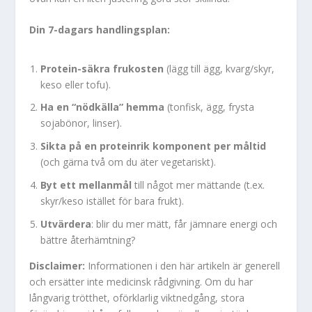
Din 7-dagars handlingsplan:
Protein-säkra frukosten
(lägg till ägg, kvarg/skyr,
keso eller tofu).
Ha en “nödkälla” hemma
(tonfisk, ägg, frysta
sojabönor, linser).
Sikta på en proteinrik komponent per måltid
(och gärna två om du äter vegetariskt).
Byt ett mellanmål
till något mer mättande (t.ex.
skyr/keso istället för bara frukt).
Utvärdera
: blir du mer mätt, får jämnare energi och
bättre återhämtning?
Disclaimer:
Informationen i den här artikeln är generell
och ersätter inte medicinsk rådgivning. Om du har
långvarig trötthet, oförklarlig viktnedgång, stora