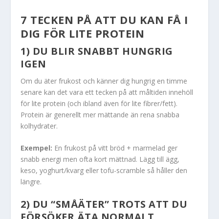
7 TECKEN PÅ ATT DU KAN FÅ I
DIG FÖR LITE PROTEIN
1) DU BLIR SNABBT HUNGRIG
IGEN
Om du äter frukost och känner dig hungrig en timme
senare kan det vara ett tecken på att måltiden innehöll
för lite protein (och ibland även för lite fibrer/fett).
Protein är generellt mer mättande än rena snabba
kolhydrater.
Exempel:
En frukost på vitt bröd + marmelad ger
snabb energi men ofta kort mättnad. Lägg till ägg,
keso, yoghurt/kvarg eller tofu-scramble så håller den
längre.
2) DU “SMÅÄTER” TROTS ATT DU
FÖRSÖKER ÄTA NORMALT