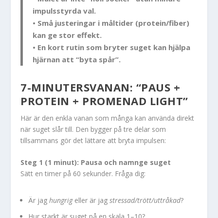
impulsstyrda val.
• Små justeringar i måltider (protein/fiber)
kan ge stor effekt.
• En kort rutin som bryter suget kan hjälpa
hjärnan att “byta spår”.
7-MINUTERSVANAN: “PAUS +
PROTEIN + PROMENAD LIGHT”
Här är den enkla vanan som många kan använda direkt
när suget slår till. Den bygger på tre delar som
tillsammans gör det lättare att bryta impulsen:
Steg 1 (1 minut): Pausa och namnge suget
Sätt en timer på 60 sekunder. Fråga dig:
Är jag
hungrig
eller är jag
stressad/trött/uttråkad
?
Hur starkt är suget på en skala 1–10?