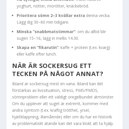
yoghurt, nötter, morötter, knäckebröd.
Prioritera sömn 2–3 kvällar extra
denna vecka.
Lägg dig 30–60 min tidigare.
Minska “snabbmatstimmar”
: om du alltid blir
sugen 15–16, lägg in mellis 14.30.
Skapa en “fikarutin”
: kaffe + protein (t.ex. kvarg)
eller kaffe efter lunch.
NÄR ÄR SOCKERSUG ETT
TECKEN PÅ NÅGOT ANNAT?
Ibland är sockersug mest en vana. Ibland kan det
förstärkas av livssituation, stress, PMS/PMDS,
sömnproblem eller ett väldigt oregelbundet ätmönster.
Om du upplever att suget är extremt, kommer med
andra symtom (t.ex. kraftig trötthet, yrsel,
hjärtklappning, illamående) eller om du har en historik
av problematiskt ätande kan det vara klokt att ta hjälp.