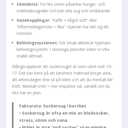
Sömnbrist:
För lite sömn påverkar hunger- och
mättnadssignaler och kan öka sug och småätande.
Vanekopplingar:
“Kaffe = något sött” eller
“eftermiddagsmöte = fika”. Hjärnan har lärt sig ett
mönster.
Belöningssystemet:
Söt smak aktiverar hjärnans
belöningssystem. I stressiga perioder söker vi ofta
snabb lättnad.
Många upplever att sockersuget är som värst runt 14–
17. Det kan bero på att lunchens mättnad börjar avta,
att arbetsdagen drar ut på tiden och att du mentalt blir
trött. Mentalt trött = mer impulsivt val, särskilt om du
inte har en plan.
Faktaruta: Sockersug i korthet
• Sockersug är ofta en mix av blodsocker,
stress, sömn och vana.
• Målet är inte “noll socker” utan mindre