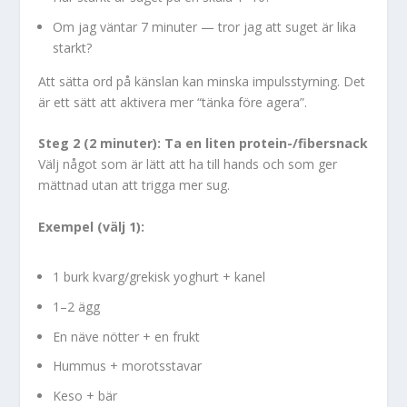
Om jag väntar 7 minuter — tror jag att suget är lika
starkt?
Att sätta ord på känslan kan minska impulsstyrning. Det
är ett sätt att aktivera mer “tänka före agera”.
Steg 2 (2 minuter): Ta en liten protein-/fibersnack
Välj något som är lätt att ha till hands och som ger
mättnad utan att trigga mer sug.
Exempel (välj 1):
1 burk kvarg/grekisk yoghurt + kanel
1–2 ägg
En näve nötter + en frukt
Hummus + morotsstavar
Keso + bär