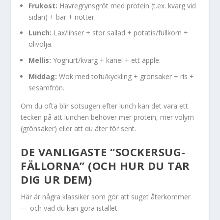
Frukost:
Havregrynsgröt med protein (t.ex. kvarg vid
sidan) + bär + nötter.
Lunch:
Lax/linser + stor sallad + potatis/fullkorn +
olivolja.
Mellis:
Yoghurt/kvarg + kanel + ett äpple.
Middag:
Wok med tofu/kyckling + grönsaker + ris +
sesamfrön.
Om du ofta blir sötsugen efter lunch kan det vara ett
tecken på att lunchen behöver mer protein, mer volym
(grönsaker) eller att du äter för sent.
DE VANLIGASTE “SOCKERSUG-
FÄLLORNA” (OCH HUR DU TAR
DIG UR DEM)
Här är några klassiker som gör att suget återkommer
— och vad du kan göra istället.