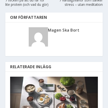
7 tecken på att du får för
7 vardagsvanor som sänker
lite protein (och vad du gör)
stress – utan meditation
OM FÖRFATTAREN
Magen Ska Bort
RELATERADE INLÄGG