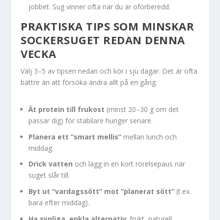
jobbet. Sug vinner ofta när du är oförberedd.
PRAKTISKA TIPS SOM MINSKAR
SOCKERSUGET REDAN DENNA
VECKA
Välj 3–5 av tipsen nedan och kör i sju dagar. Det är ofta
bättre än att försöka ändra allt på en gång.
Ät protein till frukost
(minst 20–30 g om det
passar dig) för stabilare hunger senare.
Planera ett “smart mellis”
mellan lunch och
middag.
Drick vatten
och lägg in en kort rörelsepaus när
suget slår till.
Byt ut “vardagssött” mot “planerat sött”
(t.ex.
bara efter middag).
Ha synliga, enkla alternativ
: frukt, naturell