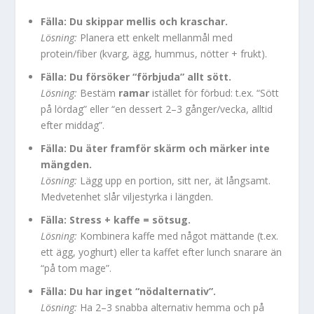
Fälla: Du skippar mellis och kraschar.
Lösning:
Planera ett enkelt mellanmål med
protein/fiber (kvarg, ägg, hummus, nötter + frukt).
Fälla: Du försöker “förbjuda” allt sött.
Lösning:
Bestäm
ramar
istället för förbud: t.ex. “Sött
på lördag” eller “en dessert 2–3 gånger/vecka, alltid
efter middag”.
Fälla: Du äter framför skärm och märker inte
mängden.
Lösning:
Lägg upp en portion, sitt ner, ät långsamt.
Medvetenhet slår viljestyrka i längden.
Fälla: Stress + kaffe = sötsug.
Lösning:
Kombinera kaffe med något mättande (t.ex.
ett ägg, yoghurt) eller ta kaffet efter lunch snarare än
“på tom mage”.
Fälla: Du har inget “nödalternativ”.
Lösning:
Ha 2–3 snabba alternativ hemma och på