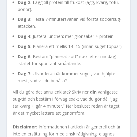
Dag 2:
Lägg till protein till frukost (ägg, kvarg, tofu,
bönor).
Dag 3:
Testa 7-minutersvanan vid första sockersug-
attacken.
Dag 4:
Justera lunchen: mer grönsaker + protein.
Dag 5:
Planera ett mellis 14–15 (innan suget toppar).
Dag 6:
Bestäm “planerat sött” (t.ex. efter middag)
istället för spontant småätande.
Dag 7:
Utvärdera: när kommer suget, vad hjälpte
mest, vad vill du behålla?
Vill du göra det ännu enklare? Skriv ner
din
vanligaste
sug-tid och bestäm i förväg exakt vad du gör då: “Jag
tar kvarg + går 4 minuter.” När beslutet redan är taget
är det mycket lättare att genomföra.
Disclaimer:
Informationen i artikeln är generell och är
inte en ersättning för medicinsk rådgivning, diagnos