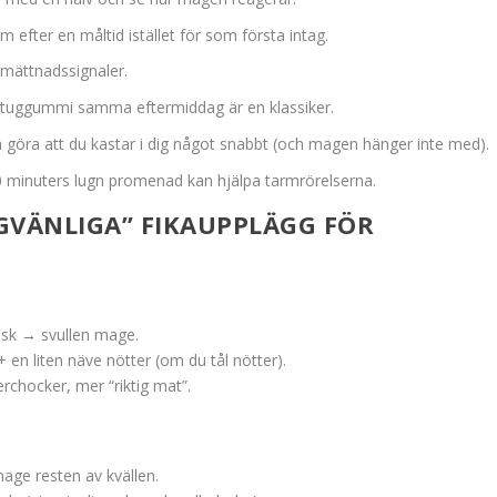
m efter en måltid istället för som första intag.
e mättnadssignaler.
+ tuggummi samma eftermiddag är en klassiker.
n göra att du kastar i dig något snabbt (och magen hänger inte med).
10 minuters lugn promenad kan hjälpa tarmrörelserna.
GVÄNLIGA” FIKAUPPLÄGG FÖR
läsk → svullen mage.
+ en liten näve nötter (om du tål nötter).
rchocker, mer “riktig mat”.
ge resten av kvällen.