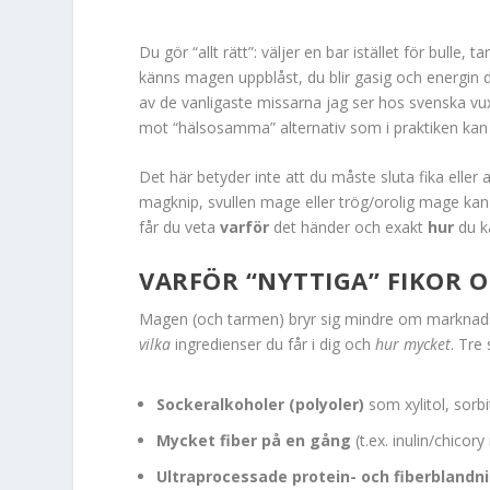
Du gör “allt rätt”: väljer en bar istället för bulle
känns magen uppblåst, du blir gasig och energin 
av de vanligaste missarna jag ser hos svenska vux
mot “hälsosamma” alternativ som i praktiken kan 
Det här betyder inte att du måste sluta fika eller 
magknip, svullen mage eller trög/orolig mage kan 
får du veta
varför
det händer och exakt
hur
du ka
VARFÖR “NYTTIGA” FIKOR 
Magen (och tarmen) bryr sig mindre om marknadsf
vilka
ingredienser du får i dig och
hur mycket
. Tre
Sockeralkoholer (polyoler)
som xylitol, sorbit
Mycket fiber på en gång
(t.ex. inulin/chicor
Ultraprocessade protein- och fiberblandn