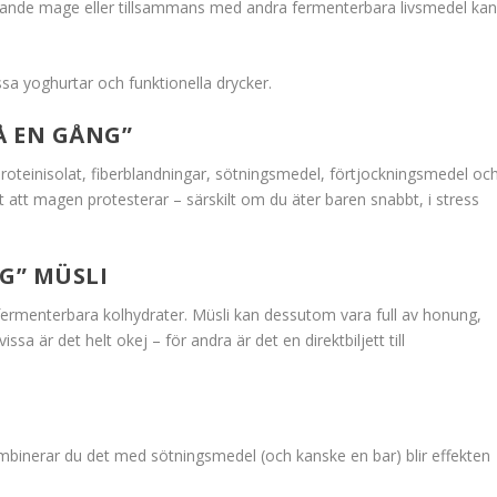
stande mage eller tillsammans med andra fermenterbara livsmedel ka
issa yoghurtar och funktionella drycker.
Å EN GÅNG”
oteinisolat, fiberblandningar, sötningsmedel, förtjockningsmedel oc
igt att magen protesterar – särskilt om du äter baren snabbt, i stress
G” MÜSLI
 fermenterbara kolhydrater. Müsli kan dessutom vara full av honung,
sa är det helt okej – för andra är det en direktbiljett till
ombinerar du det med sötningsmedel (och kanske en bar) blir effekten