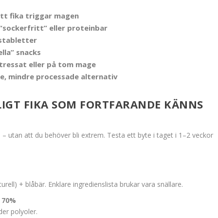
itt fika triggar magen
“sockerfritt” eller proteinbar
stabletter
ella” snacks
tressat eller på tom mage
are, mindre processade alternativ
IGT FIKA SOM FORTFARANDE KÄNNS
 utan att du behöver bli extrem. Testa ett byte i taget i 1–2 veckor
urell) + blåbär. Enklare ingredienslista brukar vara snällare.
d 70%
er polyoler.