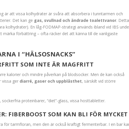
 är att vissa kolhydrater är svåra att absorbera i tunntarmen och
terier. Det kan ge
gas, svullnad och ändrade toalettvanor
. Dett
ra kolhydrater). En låg-FODMAP-strategi används ibland vid IBS unde
t märka förbättring – ofta räcker det att känna till de vanligaste
ARNA I “HÄLSOSNACKS”
RFRITT SOM INTE ÄR MAGFRITT
rre kalorier och mindre påverkan på blodsocker. Men de kan också
r vissa ger
diarré, gaser och uppblåsthet
, särskilt vid större
sockerfria proteinbarer, “diet”-glass, vissa hosttabletter.
ER: FIBERBOOST SOM KAN BLI FÖR MYCKET
bra för tarmfloran, men den är också kraftigt fermenterbar. I en bar ka