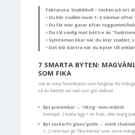
Faktaruta: Snabbkoll – tecken på att d
• Du blir svullen inom 1–3 timmar efter 
• Du får mer gaser efter tuggummi/hal
• Du tål vanlig mat bättre än “funktion
• Symtomen ökar när du äter snabbt, s
• Det blir bättre när du byter till enkl
7 SMARTA BYTEN: MAGVÄNL
SOM FIKA
Här är mina favoritbyten som fungerar för många –
så du faktiskt vet vad som gör skillnad.
Byt proteinbar → “riktig” mini-måltid
Exempel: 2 kokta ägg + en frukt, eller kvarg (nat
Byt sockerfri glass/godis → mörk chokla
1–2 rutor kan ge “fika-känsla” utan stora mängd