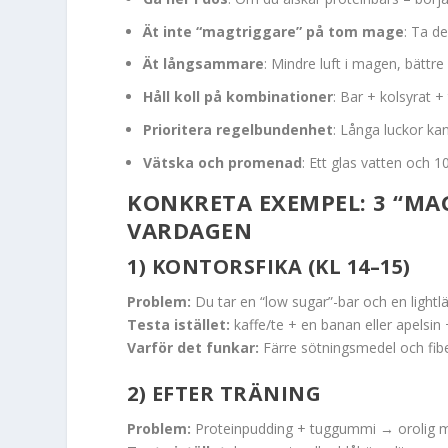
Ät inte “magtriggare” på tom mage
: Ta de
Ät långsammare
: Mindre luft i magen, bättr
Håll koll på kombinationer
: Bar + kolsyrat 
Prioritera regelbundenhet
: Långa luckor ka
Vätska och promenad
: Ett glas vatten och 
KONKRETA EXEMPEL: 3 “MA
VARDAGEN
1) KONTORSFIKA (KL 14–15)
Problem:
Du tar en “low sugar”-bar och en light
Testa istället:
kaffe/te + en banan eller apelsin 
Varför det funkar:
Färre sötningsmedel och fibe
2) EFTER TRÄNING
Problem:
Proteinpudding + tuggummi → orolig ma