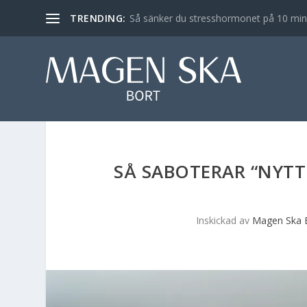
TRENDING:
Så sänker du stresshormonet på 10 min – 
SÅ SABOTERAR “NYTT
Inskickad av
Magen Ska 