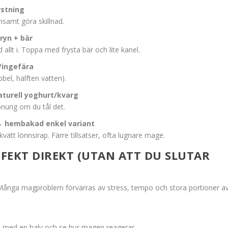
rstning
samt göra skillnad.
ryn + bär
allt i. Toppa med frysta bär och lite kanel.
n/ingefära
bbel, hälften vatten).
turell yoghurt/kvarg
honung om du tål det.
→ hembakad enkel variant
tt lönnsirap. Färre tillsatser, ofta lugnare mage.
FFEKT DIREKT (UTAN ATT DU SLUTAR
. Många magproblem förvärras av stress, tempo och stora portioner a
ja med en halv och se hur magen reagerar.