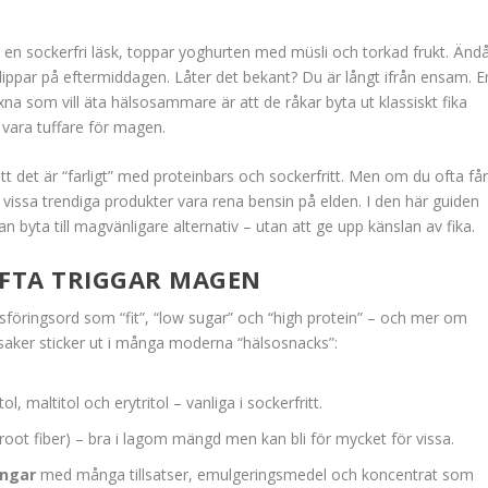
, tar en sockerfri läsk, toppar yoghurten med müsli och torkad frukt. Änd
dippar på eftermiddagen. Låter det bekant? Du är långt ifrån ensam. E
na som vill äta hälsosammare är att de råkar byta ut klassiskt fika
vara tuffare för magen.
att det är “farligt” med proteinbars och sockerfritt. Men om du ofta få
vissa trendiga produkter vara rena bensin på elden. I den här guiden
n byta till magvänligare alternativ – utan att ge upp känslan av fika.
OFTA TRIGGAR MAGEN
öringsord som “fit”, “low sugar” och “high protein” – och mer om
 saker sticker ut i många moderna “hälsosnacks”:
ol, maltitol och erytritol – vanliga i sockerfritt.
y root fiber) – bra i lagom mängd men kan bli för mycket för vissa.
ingar
med många tillsatser, emulgeringsmedel och koncentrat som