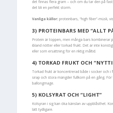
det finnas flera gram – och om du tar den på fa
det bli en perfekt storm.
Vanliga källor:
proteinbars, “high fiber”-müsli, v
3) PROTEINBARS MED “ALLT P
Protein är toppen, men många bars kombinerar pr
ibland nötter eller torkad frukt. Det är inte konst
eller som ersättning för en riktig måltid.
4) TORKAD FRUKT OCH “NYTTI
Torkad frukt är koncentrerad både i socker och i
sirap och stora mängder fullkorn på en gång. För vis
ballongmage.
5) KOLSYRAT OCH “LIGHT”
Kolsyran i sig kan öka känslan av uppblåsthet. K
lätt tydligare.