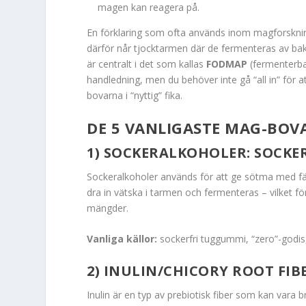
magen kan reagera på.
En förklaring som ofta används inom magforskning
därför når tjocktarmen där de fermenteras av bak
är centralt i det som kallas
FODMAP
(fermenterba
handledning, men du behöver inte gå “all in” för at
bovarna i “nyttig” fika.
DE 5 VANLIGASTE MAG-BOV
1) SOCKERALKOHOLER: SOCKE
Sockeralkoholer används för att ge sötma med fä
dra in vätska i tarmen och fermenteras – vilket fö
mängder.
Vanliga källor:
sockerfri tuggummi, “zero”-godis, 
2) INULIN/CHICORY ROOT FIB
Inulin är en typ av prebiotisk fiber som kan vara 