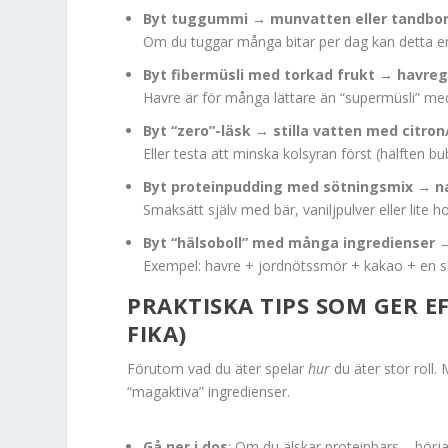
Byt tuggummi → munvatten eller tandbo
Om du tuggar många bitar per dag kan detta en
Byt fibermüsli med torkad frukt → havreg
Havre är för många lättare än “supermüsli” med 
Byt “zero”-läsk → stilla vatten med citro
Eller testa att minska kolsyran först (hälften bu
Byt proteinpudding med sötningsmix → na
Smaksätt själv med bär, vaniljpulver eller lite 
Byt “hälsoboll” med många ingredienser 
Exempel: havre + jordnötssmör + kakao + en skvä
PRAKTISKA TIPS SOM GER E
FIKA)
Förutom vad du äter spelar
hur
du äter stor roll
“magaktiva” ingredienser.
Gå ner i dos
: Om du älskar proteinbars – bör