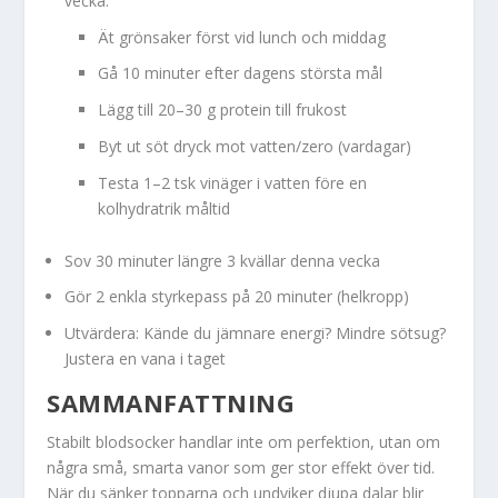
vecka:
Ät grönsaker först vid lunch och middag
Gå 10 minuter efter dagens största mål
Lägg till 20–30 g protein till frukost
Byt ut söt dryck mot vatten/zero (vardagar)
Testa 1–2 tsk vinäger i vatten före en
kolhydratrik måltid
Sov 30 minuter längre 3 kvällar denna vecka
Gör 2 enkla styrkepass på 20 minuter (helkropp)
Utvärdera: Kände du jämnare energi? Mindre sötsug?
Justera en vana i taget
SAMMANFATTNING
Stabilt blodsocker handlar inte om perfektion, utan om
några små, smarta vanor som ger stor effekt över tid.
När du sänker topparna och undviker djupa dalar blir