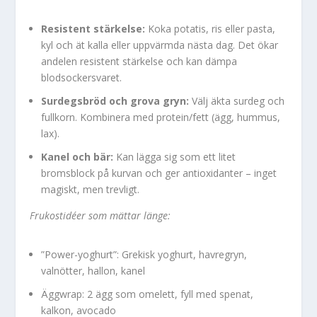
Resistent stärkelse:
Koka potatis, ris eller pasta,
kyl och ät kalla eller uppvärmda nästa dag. Det ökar
andelen resistent stärkelse och kan dämpa
blodsockersvaret.
Surdegsbröd och grova gryn:
Välj äkta surdeg och
fullkorn. Kombinera med protein/fett (ägg, hummus,
lax).
Kanel och bär:
Kan lägga sig som ett litet
bromsblock på kurvan och ger antioxidanter – inget
magiskt, men trevligt.
Frukostidéer som mättar länge:
”Power-yoghurt”: Grekisk yoghurt, havregryn,
valnötter, hallon, kanel
Äggwrap: 2 ägg som omelett, fyll med spenat,
kalkon, avocado