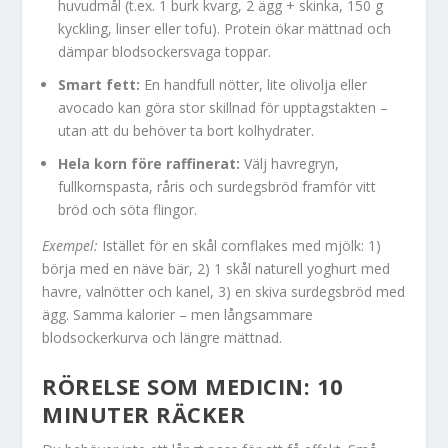
huvudmål (t.ex. 1 burk kvarg, 2 ägg + skinka, 150 g
kyckling, linser eller tofu). Protein ökar mättnad och
dämpar blodsockersvaga toppar.
Smart fett:
En handfull nötter, lite olivolja eller
avocado kan göra stor skillnad för upptagstakten –
utan att du behöver ta bort kolhydrater.
Hela korn före raffinerat:
Välj havregryn,
fullkornspasta, råris och surdegsbröd framför vitt
bröd och söta flingor.
Exempel:
Istället för en skål cornflakes med mjölk: 1)
börja med en näve bär, 2) 1 skål naturell yoghurt med
havre, valnötter och kanel, 3) en skiva surdegsbröd med
ägg. Samma kalorier – men långsammare
blodsockerkurva och längre mättnad.
RÖRELSE SOM MEDICIN: 10
MINUTER RÄCKER