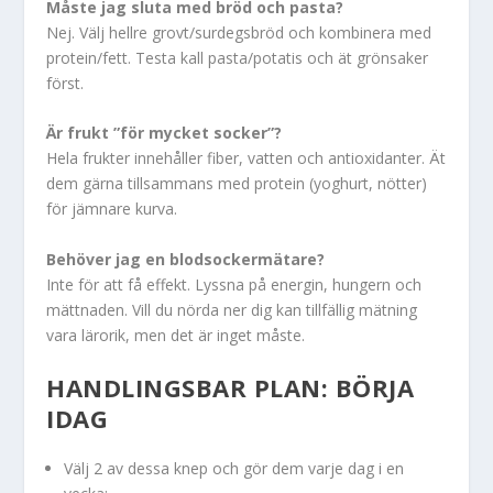
Måste jag sluta med bröd och pasta?
Nej. Välj hellre grovt/surdegsbröd och kombinera med
protein/fett. Testa kall pasta/potatis och ät grönsaker
först.
Är frukt ”för mycket socker”?
Hela frukter innehåller fiber, vatten och antioxidanter. Ät
dem gärna tillsammans med protein (yoghurt, nötter)
för jämnare kurva.
Behöver jag en blodsockermätare?
Inte för att få effekt. Lyssna på energin, hungern och
mättnaden. Vill du nörda ner dig kan tillfällig mätning
vara lärorik, men det är inget måste.
HANDLINGSBAR PLAN: BÖRJA
IDAG
Välj 2 av dessa knep och gör dem varje dag i en