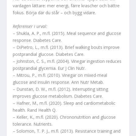
vardagen lättare: mer energi, färre krascher och bättre
fokus. Börja där du står – och bygg vidare.
Referenser i urval:
– Shukla, A. P., m.fl. (2015). Meal sequence and glucose
response. Diabetes Care.
– DiPietro, L., m.fl. (2013). Brief walking bouts improve
postprandial glucose. Diabetes Care.
– Johnston, C. S., m.fl. (2004). Vinegar ingestion reduces
postprandial glycemia. Eur J Clin Nutr.
– Mitrou, P., m.fl. (2010). Vinegar on mixed-meal
glucose and insulin response. Ann Nutr Metab.
– Dunstan, D. W., m.fl. (2012). Interrupting sitting
improves glucose metabolism. Diabetes Care.
– Hafner, M., m.fl. (2020). Sleep and cardiometabolic
health. Rand Health Q.
– Keller, K., m.fl. (2020). Chrononutrition and glucose
tolerance. Nutrients.
– Solomon, T. P. J., m.fl. (2013). Resistance training and