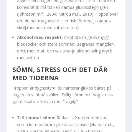
äppelcidervinäger i ett glas vatten 5–10 min före en
kolhydratrik måltid kan dämpa glukosstegringen
(Johnston m.fl., 2004; Mitrou m.fl., 2010). Hoppa över
om du har magbesvär eller risk för emaljskador –
skölj munnen med vatten efteråt.
Alkohol med respekt:
Alkohol kan ge svängigt
blodsocker och störa sömnen. Begränsa mängden,
drick med mat, och växla varje alkoholhaltig dryck
med vatten.
SÖMN, STRESS OCH DET DÄR
MED TIDERNA
Kroppen är dygnsstyrd: du hanterar glukos bättre på
dagen än sent på kvällen. Dålig sömn och hög stress
gör dessutom kurvan mer ”taggig”.
7–9 timmar sömn:
Redan 1–2 nätter med kort
sömn kan försämra glukostoleransen (Hafner m.fl.,
2020). Försök att vara i säng 7,5–8,5 timmar.