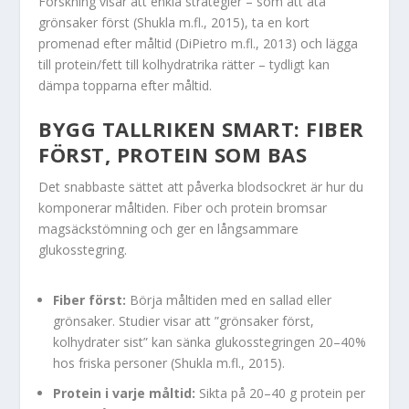
Forskning visar att enkla strategier – som att äta
grönsaker först (Shukla m.fl., 2015), ta en kort
promenad efter måltid (DiPietro m.fl., 2013) och lägga
till protein/fett till kolhydratrika rätter – tydligt kan
dämpa topparna efter måltid.
BYGG TALLRIKEN SMART: FIBER
FÖRST, PROTEIN SOM BAS
Det snabbaste sättet att påverka blodsockret är hur du
komponerar måltiden. Fiber och protein bromsar
magsäckstömning och ger en långsammare
glukosstegring.
Fiber först:
Börja måltiden med en sallad eller
grönsaker. Studier visar att ”grönsaker först,
kolhydrater sist” kan sänka glukosstegringen 20–40%
hos friska personer (Shukla m.fl., 2015).
Protein i varje måltid:
Sikta på 20–40 g protein per