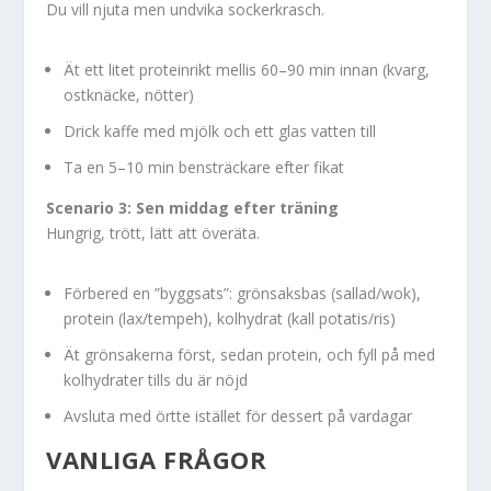
Du vill njuta men undvika sockerkrasch.
Ät ett litet proteinrikt mellis 60–90 min innan (kvarg,
ostknäcke, nötter)
Drick kaffe med mjölk och ett glas vatten till
Ta en 5–10 min bensträckare efter fikat
Scenario 3: Sen middag efter träning
Hungrig, trött, lätt att överäta.
Förbered en ”byggsats”: grönsaksbas (sallad/wok),
protein (lax/tempeh), kolhydrat (kall potatis/ris)
Ät grönsakerna först, sedan protein, och fyll på med
kolhydrater tills du är nöjd
Avsluta med örtte istället för dessert på vardagar
VANLIGA FRÅGOR