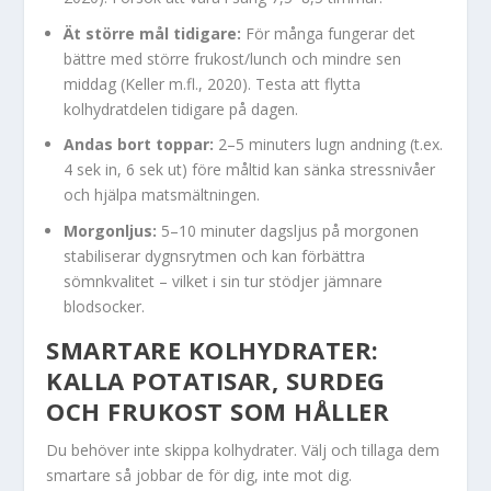
Ät större mål tidigare:
För många fungerar det
bättre med större frukost/lunch och mindre sen
middag (Keller m.fl., 2020). Testa att flytta
kolhydratdelen tidigare på dagen.
Andas bort toppar:
2–5 minuters lugn andning (t.ex.
4 sek in, 6 sek ut) före måltid kan sänka stressnivåer
och hjälpa matsmältningen.
Morgonljus:
5–10 minuter dagsljus på morgonen
stabiliserar dygnsrytmen och kan förbättra
sömnkvalitet – vilket i sin tur stödjer jämnare
blodsocker.
SMARTARE KOLHYDRATER:
KALLA POTATISAR, SURDEG
OCH FRUKOST SOM HÅLLER
Du behöver inte skippa kolhydrater. Välj och tillaga dem
smartare så jobbar de för dig, inte mot dig.