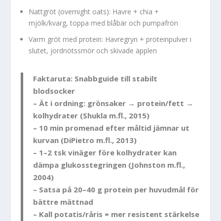
Nattgröt (overnight oats): Havre + chia +
mjölk/kvarg, toppa med blåbär och pumpafrön
Varm gröt med protein: Havregryn + proteinpulver i
slutet, jordnötssmör och skivade äpplen
Faktaruta: Snabbguide till stabilt
blodsocker
– Ät i ordning: grönsaker → protein/fett →
kolhydrater (Shukla m.fl., 2015)
– 10 min promenad efter måltid jämnar ut
kurvan (DiPietro m.fl., 2013)
– 1–2 tsk vinäger före kolhydrater kan
dämpa glukosstegringen (Johnston m.fl.,
2004)
– Satsa på 20–40 g protein per huvudmål för
bättre mättnad
– Kall potatis/råris = mer resistent stärkelse