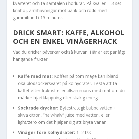
kvarteret och ta samtalen i hörlurar. På kvällen – 3 set
knäböj, armhävningar mot bänk och rodd med
gummiband i 15 minuter.
DRICK SMART: KAFFE, ALKOHOL
OCH EN ENKEL VINÄGERHACK
Vad du dricker påverkar också kurvan. Här är ett par lågt
hängande frukter:
Kaffe med mat:
Koffein på tom mage kan ibland
öka blodsockersvaret på kolhydrater. Testa att ta
kaffet efter frukost eller tillsammans med mat om du
märker hjärtklappning eller skakig energi.
Sockrade drycker:
Bytestrategi: bubbelvatten +
skiva citron, ”halv/halv” juice med vatten, eller
light/zero om det hjälper dig att bryta vanan.
Vinäger före kolhydrater:
1–2 tsk