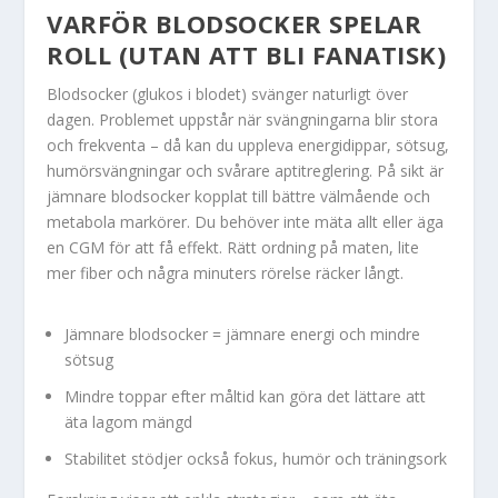
VARFÖR BLODSOCKER SPELAR
ROLL (UTAN ATT BLI FANATISK)
Blodsocker (glukos i blodet) svänger naturligt över
dagen. Problemet uppstår när svängningarna blir stora
och frekventa – då kan du uppleva energidippar, sötsug,
humörsvängningar och svårare aptitreglering. På sikt är
jämnare blodsocker kopplat till bättre välmående och
metabola markörer. Du behöver inte mäta allt eller äga
en CGM för att få effekt. Rätt ordning på maten, lite
mer fiber och några minuters rörelse räcker långt.
Jämnare blodsocker = jämnare energi och mindre
sötsug
Mindre toppar efter måltid kan göra det lättare att
äta lagom mängd
Stabilitet stödjer också fokus, humör och träningsork