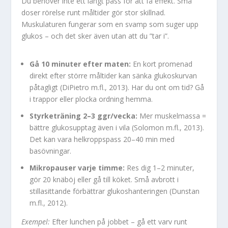
Du behöver inte ett långt pass för att få effekt. Små
doser rörelse runt måltider gör stor skillnad.
Muskulaturen fungerar som en svamp som suger upp
glukos – och det sker även utan att du ”tar i”.
Gå 10 minuter efter maten:
En kort promenad
direkt efter större måltider kan sänka glukoskurvan
påtagligt (DiPietro m.fl., 2013). Har du ont om tid? Gå
i trappor eller plocka ordning hemma.
Styrketräning 2–3 ggr/vecka:
Mer muskelmassa =
bättre glukosupptag även i vila (Solomon m.fl., 2013).
Det kan vara helkroppspass 20–40 min med
basövningar.
Mikropauser varje timme:
Res dig 1–2 minuter,
gör 20 knäböj eller gå till köket. Små avbrott i
stillasittande förbättrar glukoshanteringen (Dunstan
m.fl., 2012).
Exempel:
Efter lunchen på jobbet – gå ett varv runt