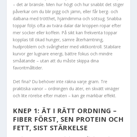
– det är bränsle. Men
hur
högt och hur snabbt det stiger
påverkar om du blir pigg och jämn, eller får berg- och
dalbana med trötthet, hjärndimma och sötsug. Snabba
toppar följs ofta av tvära dalar där kroppen ropar efter
mer socker eller koffein. På sikt kan frekventa toppar
kopplas till ökad hunger, sämre återhämtning,
hudproblem och svårigheter med viktkontroll. Stabilare
kurvor ger lugnare energi, bättre fokus och mindre
småätande – utan att du måste skippa dina
favoritmåltider.
Det fina? Du behöver inte räkna varje gram. Tre
praktiska vanor – ordningen du äter, en skvätt vinäger
och lite rörelse efter maten – kan ge märkbar effekt.
KNEP 1: ÄT I RÄTT ORDNING –
FIBER FÖRST, SEN PROTEIN OCH
FETT, SIST STÄRKELSE