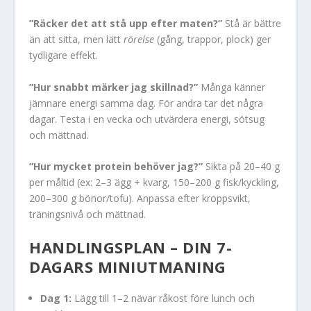
”Räcker det att stå upp efter maten?”
Stå är bättre
än att sitta, men lätt
rörelse
(gång, trappor, plock) ger
tydligare effekt.
”Hur snabbt märker jag skillnad?”
Många känner
jämnare energi samma dag. För andra tar det några
dagar. Testa i en vecka och utvärdera energi, sötsug
och mättnad.
”Hur mycket protein behöver jag?”
Sikta på 20–40 g
per måltid (ex: 2–3 ägg + kvarg, 150–200 g fisk/kyckling,
200–300 g bönor/tofu). Anpassa efter kroppsvikt,
träningsnivå och mättnad.
HANDLINGSPLAN – DIN 7-
DAGARS MINIUTMANING
Dag 1:
Lägg till 1–2 nävar råkost före lunch och