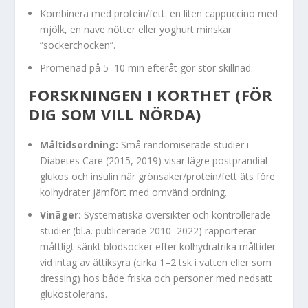
Kombinera med protein/fett: en liten cappuccino med
mjölk, en näve nötter eller yoghurt minskar
”sockerchocken”.
Promenad på 5–10 min efteråt gör stor skillnad.
FORSKNINGEN I KORTHET (FÖR
DIG SOM VILL NÖRDA)
Måltidsordning:
Små randomiserade studier i
Diabetes Care (2015, 2019) visar lägre postprandial
glukos och insulin när grönsaker/protein/fett äts före
kolhydrater jämfört med omvänd ordning.
Vinäger:
Systematiska översikter och kontrollerade
studier (bl.a. publicerade 2010–2022) rapporterar
måttligt sänkt blodsocker efter kolhydratrika måltider
vid intag av ättiksyra (cirka 1–2 tsk i vatten eller som
dressing) hos både friska och personer med nedsatt
glukostolerans.