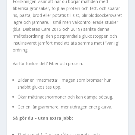
Forskningen visar att när du börjar måltiden med
fiberrika grönsaker, följt av protein och fett, och sparar
ris, pasta, bröd eller potatis till sist, blir blodsockersvaret
lägre och jämnare. I små men välkontrollerade studier
(bl.a. Diabetes Care 2015 och 2019) sänkte denna
”måltidsordning” den postprandiala glukostoppen och
insulinsvaret jämfört med att äta samma mat i ”vanlig”
ordning.
Varför funkar det? Fiber och protein:
Bildar en ”matmatta” i magen som bromsar hur
snabbt glukos tas upp.
Ökar mättnadshormoner och kan dämpa sötsug.
Ger en långsammare, mer utdragen energikurva.
Så gör du – utan extra jobb:
Starta med 1–2 nävar råkost: morots- och