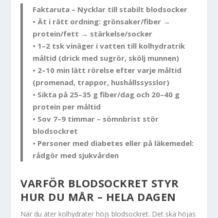
Faktaruta – Nycklar till stabilt blodsocker
• Ät i rätt ordning: grönsaker/fiber →
protein/fett → stärkelse/socker
• 1–2 tsk vinäger i vatten till kolhydratrik
måltid (drick med sugrör, skölj munnen)
• 2–10 min lätt rörelse efter varje måltid
(promenad, trappor, hushållssysslor)
• Sikta på 25–35 g fiber/dag och 20–40 g
protein per måltid
• Sov 7–9 timmar – sömnbrist stör
blodsockret
• Personer med diabetes eller på läkemedel:
rådgör med sjukvården
VARFÖR BLODSOCKRET STYR
HUR DU MÅR – HELA DAGEN
När du äter kolhydrater höjs blodsockret. Det ska höjas