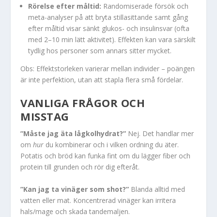
Rörelse efter måltid:
Randomiserade försök och
meta-analyser på att bryta stillasittande samt gång
efter måltid visar sänkt glukos- och insulinsvar (ofta
med 2–10 min lätt aktivitet). Effekten kan vara särskilt
tydlig hos personer som annars sitter mycket.
Obs: Effektstorleken varierar mellan individer – poängen
är inte perfektion, utan att stapla flera små fördelar.
VANLIGA FRÅGOR OCH
MISSTAG
”Måste jag äta lågkolhydrat?”
Nej. Det handlar mer
om
hur
du kombinerar och i vilken ordning du äter.
Potatis och bröd kan funka fint om du lägger fiber och
protein till grunden och rör dig efteråt.
”Kan jag ta vinäger som shot?”
Blanda alltid med
vatten eller mat. Koncentrerad vinäger kan irritera
hals/mage och skada tandemaljen.