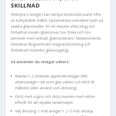
SKILLNAD
Ättiksyra (i vinäger) kan dämpa blodsockersvaret efter
en kolhydratrik måltid. Systematiska översikter tyder på
sänkta glukosnivåer 30–60 minuter efter intag och
förbättrat insulin-/glukossvar hos friska och hos
personer med nedsatt glukostolerans. Mekanismerna
inkluderar långsammare magsäckstömning och
förbättrad muskelns glukosupptag.
Så använder du vinäger säkert:
Blanda 1–2 teskedar äppelcidervinäger eller
vitvinsvinäger i ett stort glas vatten och drick till
måltiden (eller använd som dressing).
Drick med sugrör och skölj munnen med vatten
efteråt för att skydda tandemaljen.
Välj dressing: 1 msk vinäger + 2–3 msk olivolja,