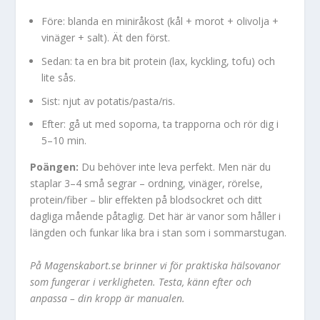
Före: blanda en miniråkost (kål + morot + olivolja +
vinäger + salt). Ät den först.
Sedan: ta en bra bit protein (lax, kyckling, tofu) och
lite sås.
Sist: njut av potatis/pasta/ris.
Efter: gå ut med soporna, ta trapporna och rör dig i
5–10 min.
Poängen:
Du behöver inte leva perfekt. Men när du
staplar 3–4 små segrar – ordning, vinäger, rörelse,
protein/fiber – blir effekten på blodsockret och ditt
dagliga mående påtaglig. Det här är vanor som håller i
längden och funkar lika bra i stan som i sommarstugan.
På Magenskabort.se brinner vi för praktiska hälsovanor
som fungerar i verkligheten. Testa, känn efter och
anpassa – din kropp är manualen.