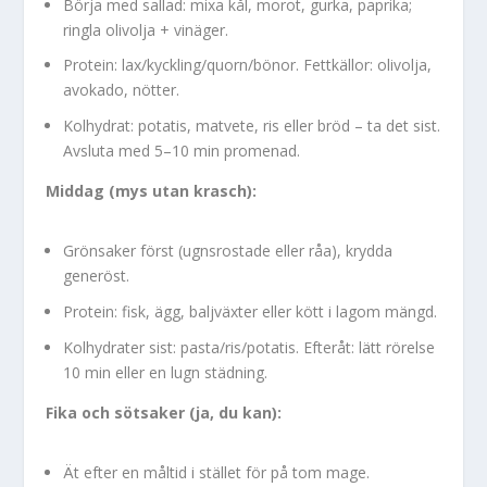
Börja med sallad: mixa kål, morot, gurka, paprika;
ringla olivolja + vinäger.
Protein: lax/kyckling/quorn/bönor. Fettkällor: olivolja,
avokado, nötter.
Kolhydrat: potatis, matvete, ris eller bröd – ta det sist.
Avsluta med 5–10 min promenad.
Middag (mys utan krasch):
Grönsaker först (ugnsrostade eller råa), krydda
generöst.
Protein: fisk, ägg, baljväxter eller kött i lagom mängd.
Kolhydrater sist: pasta/ris/potatis. Efteråt: lätt rörelse
10 min eller en lugn städning.
Fika och sötsaker (ja, du kan):
Ät efter en måltid i stället för på tom mage.