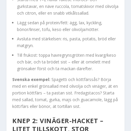
gurkstavar, en näve ruccola, tomatskivor med olivolja
och citron, eller en snabb vitkålssallad.
Lägg sedan på protein/fett: ägg, lax, kyckling,
bönor/linser, tofu, keso eller olivolja/nötter.
Avsluta med stärkelsen: ris, pasta, potatis, bröd eller
matgryn.
Till frukost: toppa havregrynsgröten med kvarg/keso
och bär, och ta brödet sist – eller ät omelett med
grönsaker först och ta mackan därefter.
Svenska exempel:
Spagetti och köttfärssås? Börja
med en enkel grönsallad med olivolja och vinäger, ät en
portion köttfärs – ta pastan sist. Fredagstacos? Starta
med sallad, tomat, gurka, majs och guacamole, lägg på
kött/färs eller bönor, ät tortillan sist.
KNEP 2: VINÄGER-HACKET –
LITET TILLSKOTT, STOR