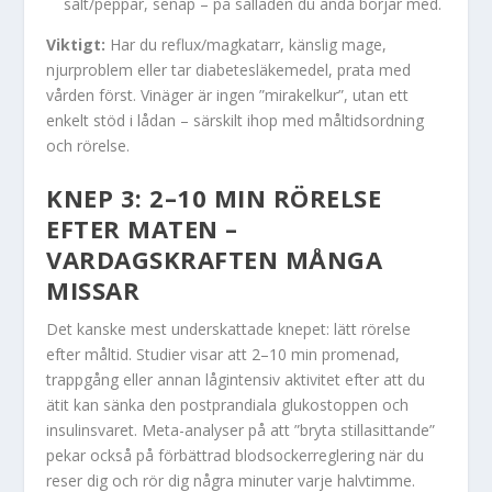
salt/peppar, senap – på salladen du ändå börjar med.
Viktigt:
Har du reflux/magkatarr, känslig mage,
njurproblem eller tar diabetesläkemedel, prata med
vården först. Vinäger är ingen ”mirakelkur”, utan ett
enkelt stöd i lådan – särskilt ihop med måltidsordning
och rörelse.
KNEP 3: 2–10 MIN RÖRELSE
EFTER MATEN –
VARDAGSKRAFTEN MÅNGA
MISSAR
Det kanske mest underskattade knepet: lätt rörelse
efter måltid. Studier visar att 2–10 min promenad,
trappgång eller annan lågintensiv aktivitet efter att du
ätit kan sänka den postprandiala glukostoppen och
insulinsvaret. Meta-analyser på att ”bryta stillasittande”
pekar också på förbättrad blodsockerreglering när du
reser dig och rör dig några minuter varje halvtimme.