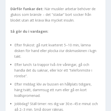
Därför funkar det:
När muskler arbetar behöver de
glukos som bränsle – det ”städar” bort socker från
blodet utan att kräva lika mycket insulin.
Så gör du i vardagen:
Efter frukost: gå runt kvarteret 5–10 min, lämna
disken för hand eller plocka i/ur diskmaskinen i lugn
takt.
Efter lunch: ta trappor två–tre våningar, gå och
handla det du saknar, eller kör ett ”telefonmöte i
rörelse”.
Efter middag: kliv av bussen en hållplats tidigare,
häng tvätt, dammsug ett rum eller gå en kort
kvällspromenad.
Jobbdag? Ställ timer: res dig var 30:e–45:e minut och
gå 2–3 min. Små doser räknas.