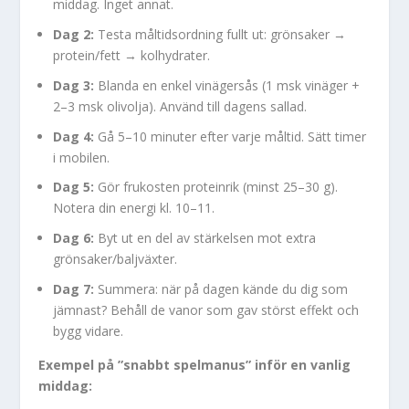
middag. Inget annat.
Dag 2:
Testa måltidsordning fullt ut: grönsaker →
protein/fett → kolhydrater.
Dag 3:
Blanda en enkel vinägersås (1 msk vinäger +
2–3 msk olivolja). Använd till dagens sallad.
Dag 4:
Gå 5–10 minuter efter varje måltid. Sätt timer
i mobilen.
Dag 5:
Gör frukosten proteinrik (minst 25–30 g).
Notera din energi kl. 10–11.
Dag 6:
Byt ut en del av stärkelsen mot extra
grönsaker/baljväxter.
Dag 7:
Summera: när på dagen kände du dig som
jämnast? Behåll de vanor som gav störst effekt och
bygg vidare.
Exempel på ”snabbt spelmanus” inför en vanlig
middag: