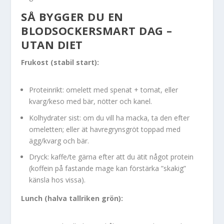
SÅ BYGGER DU EN
BLODSOCKERSMART DAG –
UTAN DIET
Frukost (stabil start):
Proteinrikt: omelett med spenat + tomat, eller
kvarg/keso med bär, nötter och kanel.
Kolhydrater sist: om du vill ha macka, ta den efter
omeletten; eller ät havregrynsgröt toppad med
ägg/kvarg och bär.
Dryck: kaffe/te gärna efter att du ätit något protein
(koffein på fastande mage kan förstärka ”skakig”
känsla hos vissa).
Lunch (halva tallriken grön):