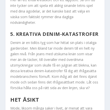
inte tycker om att spela ett aldrig sinande tetris-spel
med dina ägodelar, är det kanske bäst att välja en
väska som faktiskt rymmer dina dagliga
nödvändigheter.
5. KREATIVA DENIM-KATASTROFER
Denim är en tidlös tyg som har hittat sin plats i otaliga
garderober. Men ibland tar mode denim till en helt ny
galen nivå. Från jeans med utskurna knän som visar
mer än de täcker, till överaller med överdrivna
utsmyckningar som skulle få en julgran att blekna, kan
dessa kreativa denim-katastrofer få dig att ifrågasätta
modebranschens förnuft. Kom ihåg att det finns djärvt
mode och sedan finns det ifrågasättbart mode. Låt oss
försöka hålla oss på rätt sida av den linjen, ska vi?
HET ÅSIKT
Mode, liksom många saker i livet, är menat att vara