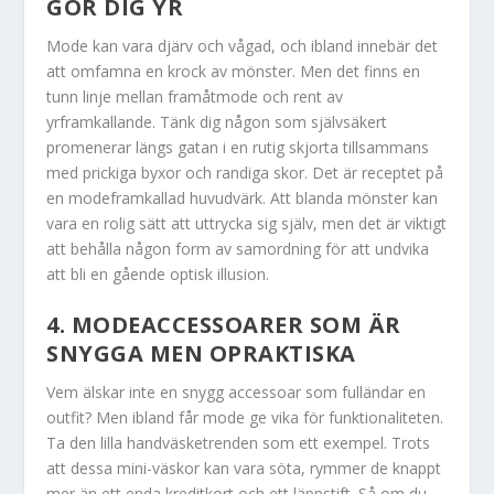
GÖR DIG YR
Mode kan vara djärv och vågad, och ibland innebär det
att omfamna en krock av mönster. Men det finns en
tunn linje mellan framåtmode och rent av
yrframkallande. Tänk dig någon som självsäkert
promenerar längs gatan i en rutig skjorta tillsammans
med prickiga byxor och randiga skor. Det är receptet på
en modeframkallad huvudvärk. Att blanda mönster kan
vara en rolig sätt att uttrycka sig själv, men det är viktigt
att behålla någon form av samordning för att undvika
att bli en gående optisk illusion.
4. MODEACCESSOARER SOM ÄR
SNYGGA MEN OPRAKTISKA
Vem älskar inte en snygg accessoar som fulländar en
outfit? Men ibland får mode ge vika för funktionaliteten.
Ta den lilla handväsketrenden som ett exempel. Trots
att dessa mini-väskor kan vara söta, rymmer de knappt
mer än ett enda kreditkort och ett läppstift. Så om du