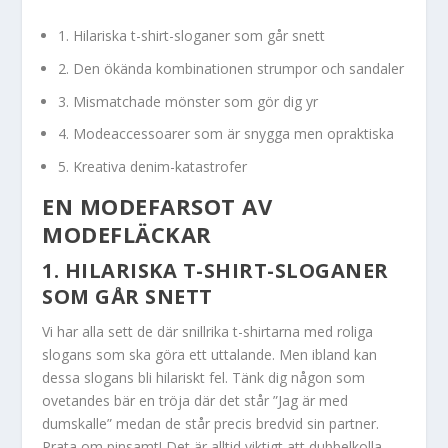
1. Hilariska t-shirt-sloganer som går snett
2. Den ökända kombinationen strumpor och sandaler
3. Mismatchade mönster som gör dig yr
4. Modeaccessoarer som är snygga men opraktiska
5. Kreativa denim-katastrofer
EN MODEFARSOT AV
MODEFLÄCKAR
1. HILARISKA T-SHIRT-SLOGANER
SOM GÅR SNETT
Vi har alla sett de där snillrika t-shirtarna med roliga
slogans som ska göra ett uttalande. Men ibland kan
dessa slogans bli hilariskt fel. Tänk dig någon som
ovetandes bär en tröja där det står ”Jag är med
dumskalle” medan de står precis bredvid sin partner.
Prata om pinsamt! Det är alltid viktigt att dubbelkolla