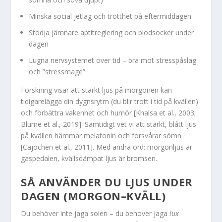
Minska social jetlag och trötthet på eftermiddagen
Stödja jämnare aptitreglering och blodsocker under
dagen
Lugna nervsystemet över tid – bra mot stresspåslag
och ”stressmage”
Forskning visar att starkt ljus på morgonen kan
tidigarelägga din dygnsrytm (du blir trött i tid på kvällen)
och förbättra vakenhet och humör [Khalsa et al., 2003;
Blume et al., 2019]. Samtidigt vet vi att starkt, blått ljus
på kvällen hämmar melatonin och försvårar sömn
[Cajochen et al., 2011]. Med andra ord: morgonljus är
gaspedalen, kvällsdämpat ljus är bromsen.
SÅ ANVÄNDER DU LJUS UNDER
DAGEN (MORGON–KVÄLL)
Du behöver inte jaga solen – du behöver jaga
lux