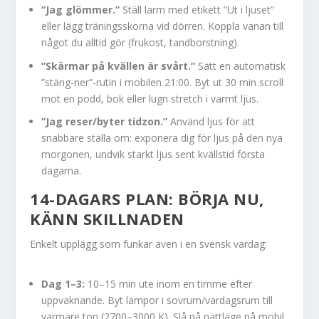
”Jag glömmer.”
Ställ larm med etikett ”Ut i ljuset”
eller lägg träningsskorna vid dörren. Koppla vanan till
något du alltid gör (frukost, tandborstning).
”Skärmar på kvällen är svårt.”
Sätt en automatisk
”stäng-ner”-rutin i mobilen 21:00. Byt ut 30 min scroll
mot en podd, bok eller lugn stretch i varmt ljus.
”Jag reser/byter tidzon.”
Använd ljus för att
snabbare ställa om: exponera dig för ljus på den nya
morgonen, undvik starkt ljus sent kvällstid första
dagarna.
14-DAGARS PLAN: BÖRJA NU,
KÄNN SKILLNADEN
Enkelt upplägg som funkar även i en svensk vardag:
Dag 1–3:
10–15 min ute inom en timme efter
uppvaknande. Byt lampor i sovrum/vardagsrum till
varmare ton (2700–3000 K). Slå på nattläge på mobil