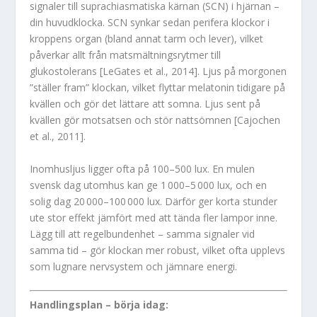
signaler till suprachiasmatiska kärnan (SCN) i hjärnan –
din huvudklocka. SCN synkar sedan perifera klockor i
kroppens organ (bland annat tarm och lever), vilket
påverkar allt från matsmältningsrytmer till
glukostolerans [LeGates et al., 2014]. Ljus på morgonen
”ställer fram” klockan, vilket flyttar melatonin tidigare på
kvällen och gör det lättare att somna. Ljus sent på
kvällen gör motsatsen och stör nattsömnen [Cajochen
et al., 2011].
Inomhusljus ligger ofta på 100–500 lux. En mulen
svensk dag utomhus kan ge 1 000–5 000 lux, och en
solig dag 20 000–100 000 lux. Därför ger korta stunder
ute stor effekt jämfört med att tända fler lampor inne.
Lägg till att regelbundenhet – samma signaler vid
samma tid – gör klockan mer robust, vilket ofta upplevs
som lugnare nervsystem och jämnare energi.
Handlingsplan – börja idag: