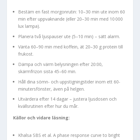
Bestäm en fast morgonrutin: 10–30 min ute inom 60
min efter uppvaknande (eller 20–30 min med 10 000
lux lampa).
Planera två ljuspauser ute (5–10 min) – sätt alarm.
Vänta 60–90 min med koffein, ät 20–30 g protein till
frukost.
Dämpa och värm belysningen efter 20:00,
skärmfrizon sista 45–60 min.
Håll dina sömn- och uppstigningstider inom ett 60-
minutersfönster, även på helgen.
Utvärdera efter 14 dagar – justera ljusdosen och
kvällsrutinen efter hur du mår.
Källor och vidare läsning:
Khalsa SBS et al. A phase response curve to bright