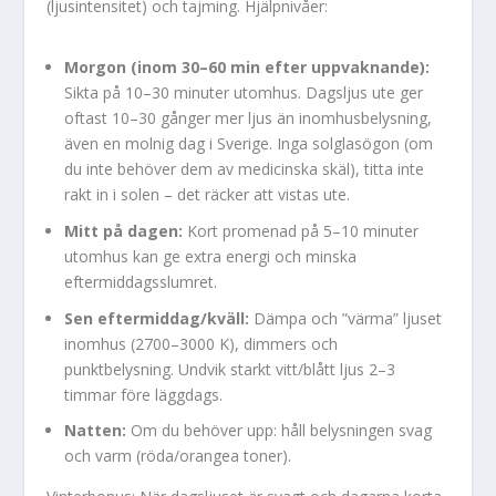
(ljusintensitet) och tajming. Hjälpnivåer:
Morgon (inom 30–60 min efter uppvaknande):
Sikta på 10–30 minuter utomhus. Dagsljus ute ger
oftast 10–30 gånger mer ljus än inomhusbelysning,
även en molnig dag i Sverige. Inga solglasögon (om
du inte behöver dem av medicinska skäl), titta inte
rakt in i solen – det räcker att vistas ute.
Mitt på dagen:
Kort promenad på 5–10 minuter
utomhus kan ge extra energi och minska
eftermiddagsslumret.
Sen eftermiddag/kväll:
Dämpa och ”värma” ljuset
inomhus (2700–3000 K), dimmers och
punktbelysning. Undvik starkt vitt/blått ljus 2–3
timmar före läggdags.
Natten:
Om du behöver upp: håll belysningen svag
och varm (röda/orangea toner).