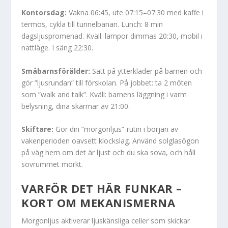
Kontorsdag:
Vakna 06:45, ute 07:15–07:30 med kaffe i
termos, cykla till tunnelbanan. Lunch: 8 min
dagsljuspromenad. Kväll: lampor dimmas 20:30, mobil i
nattläge. I säng 22:30.
Småbarnsförälder:
Sätt på ytterkläder på barnen och
gör ”ljusrundan” till förskolan. På jobbet: ta 2 möten
som ”walk and talk”. Kväll: barnens läggning i varm
belysning, dina skärmar av 21:00.
Skiftare:
Gör din ”morgonljus”-rutin i början av
vakenperioden oavsett klockslag. Använd solglasögon
på väg hem om det är ljust och du ska sova, och håll
sovrummet mörkt.
VARFÖR DET HÄR FUNKAR –
KORT OM MEKANISMERNA
Morgonljus aktiverar ljuskänsliga celler som skickar