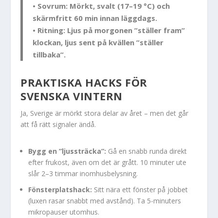
• Sovrum: Mörkt, svalt (17–19 °C) och
skärmfritt 60 min innan läggdags.
• Ritning: Ljus på morgonen ”ställer fram”
klockan, ljus sent på kvällen ”ställer
tillbaka”.
PRAKTISKA HACKS FÖR
SVENSKA VINTERN
Ja, Sverige är mörkt stora delar av året – men det går
att få rätt signaler ändå.
Bygg en ”ljussträcka”:
Gå en snabb runda direkt
efter frukost, även om det är grått. 10 minuter ute
slår 2–3 timmar inomhusbelysning.
Fönsterplatshack:
Sitt nära ett fönster på jobbet
(luxen rasar snabbt med avstånd). Ta 5-minuters
mikropauser utomhus.