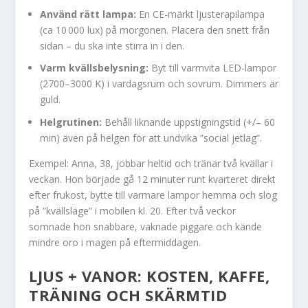
Använd rätt lampa:
En CE-märkt ljusterapilampa
(ca 10 000 lux) på morgonen. Placera den snett från
sidan – du ska inte stirra in i den.
Varm kvällsbelysning:
Byt till varmvita LED-lampor
(2700–3000 K) i vardagsrum och sovrum. Dimmers är
guld.
Helgrutinen:
Behåll liknande uppstigningstid (+/– 60
min) även på helgen för att undvika ”social jetlag”.
Exempel: Anna, 38, jobbar heltid och tränar två kvällar i
veckan. Hon började gå 12 minuter runt kvarteret direkt
efter frukost, bytte till varmare lampor hemma och slog
på ”kvällsläge” i mobilen kl. 20. Efter två veckor
somnade hon snabbare, vaknade piggare och kände
mindre oro i magen på eftermiddagen.
LJUS + VANOR: KOSTEN, KAFFE,
TRÄNING OCH SKÄRMTID