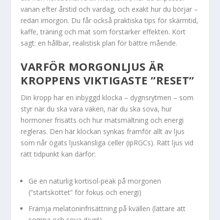
vanan efter årstid och vardag, och exakt hur du börjar –
redan imorgon. Du får också praktiska tips för skärmtid,
kaffe, träning och mat som förstärker effekten. Kort
sagt: en hållbar, realistisk plan för bättre mående.
VARFÖR MORGONLJUS ÄR
KROPPENS VIKTIGASTE ”RESET”
Din kropp har en inbyggd klocka – dygnsrytmen – som
styr när du ska vara vaken, när du ska sova, hur
hormoner frisätts och hur matsmältning och energi
regleras. Den här klockan synkas framför allt av ljus
som når ögats ljuskänsliga celler (ipRGCs). Rätt ljus vid
rätt tidpunkt kan därför:
Ge en naturlig kortisol-peak på morgonen
(”startskottet” för fokus och energi)
Främja melatoninfrisättning på kvällen (lättare att
somna och sova djupt)