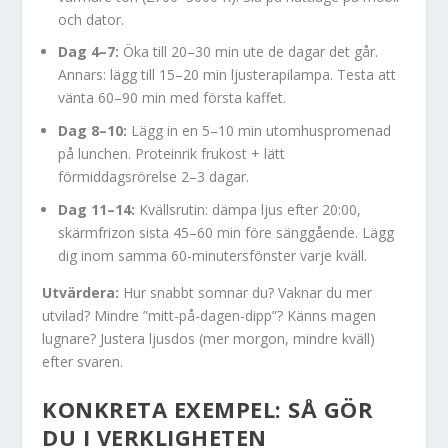
och dator.
Dag 4–7:
Öka till 20–30 min ute de dagar det går.
Annars: lägg till 15–20 min ljusterapilampa. Testa att
vänta 60–90 min med första kaffet.
Dag 8–10:
Lägg in en 5–10 min utomhuspromenad
på lunchen. Proteinrik frukost + lätt
förmiddagsrörelse 2–3 dagar.
Dag 11–14:
Kvällsrutin: dämpa ljus efter 20:00,
skärmfrizon sista 45–60 min före sänggående. Lägg
dig inom samma 60-minutersfönster varje kväll.
Utvärdera:
Hur snabbt somnar du? Vaknar du mer
utvilad? Mindre ”mitt-på-dagen-dipp”? Känns magen
lugnare? Justera ljusdos (mer morgon, mindre kväll)
efter svaren.
KONKRETA EXEMPEL: SÅ GÖR
DU I VERKLIGHETEN