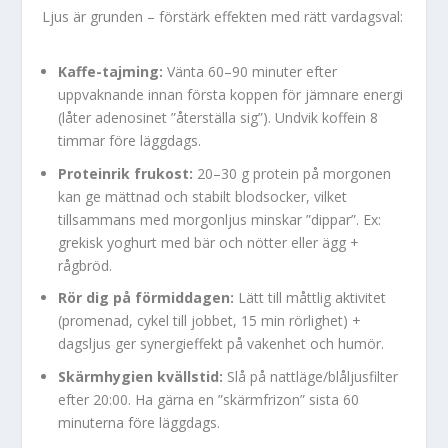
Ljus är grunden – förstärk effekten med rätt vardagsval:
Kaffe-tajming:
Vänta 60–90 minuter efter
uppvaknande innan första koppen för jämnare energi
(låter adenosinet ”återställa sig”). Undvik koffein 8
timmar före läggdags.
Proteinrik frukost:
20–30 g protein på morgonen
kan ge mättnad och stabilt blodsocker, vilket
tillsammans med morgonljus minskar ”dippar”. Ex:
grekisk yoghurt med bär och nötter eller ägg +
rågbröd.
Rör dig på förmiddagen:
Lätt till måttlig aktivitet
(promenad, cykel till jobbet, 15 min rörlighet) +
dagsljus ger synergieffekt på vakenhet och humör.
Skärmhygien kvällstid:
Slå på nattläge/blåljusfilter
efter 20:00. Ha gärna en ”skärmfrizon” sista 60
minuterna före läggdags.