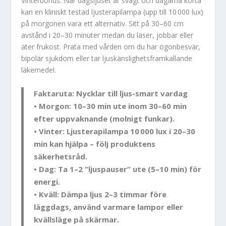
Vinterbonus: När dagsljuset är svagt och dagarna korta
kan en kliniskt testad ljusterapilampa (upp till 10 000 lux)
på morgonen vara ett alternativ. Sitt på 30–60 cm
avstånd i 20–30 minuter medan du läser, jobbar eller
äter frukost. Prata med vården om du har ögonbesvär,
bipolär sjukdom eller tar ljuskänslighets­framkallande
läkemedel.
Faktaruta: Nycklar till ljus-smart vardag
• Morgon: 10–30 min ute inom 30–60 min
efter uppvaknande (molnigt funkar).
• Vinter: Ljusterapilampa 10 000 lux i 20–30
min kan hjälpa – följ produktens
säkerhetsråd.
• Dag: Ta 1–2 ”ljuspauser” ute (5–10 min) för
energi.
• Kväll: Dämpa ljus 2–3 timmar före
läggdags, använd varmare lampor eller
kvällsläge på skärmar.