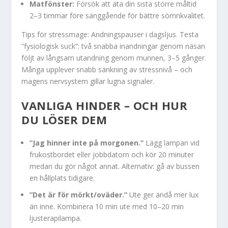
Matfönster:
Försök att äta din sista större måltid
2–3 timmar före sänggående för bättre sömnkvalitet.
Tips för stressmage: Andningspauser i dagsljus. Testa
”fysiologisk suck”: två snabba inandningar genom näsan
följt av långsam utandning genom munnen, 3–5 gånger.
Många upplever snabb sänkning av stressnivå – och
magens nervsystem gillar lugna signaler.
VANLIGA HINDER – OCH HUR
DU LÖSER DEM
”Jag hinner inte på morgonen.”
Lägg lampan vid
frukostbordet eller jobbdatorn och kör 20 minuter
medan du gör något annat. Alternativ: gå av bussen
en hållplats tidigare.
”Det är för mörkt/oväder.”
Ute ger ändå mer lux
än inne. Kombinera 10 min ute med 10–20 min
ljusterapilampa.