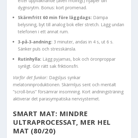
efter uppvaknande (även molnigt) hjälper din
dygnsrytm. Bonus: kort promenad.
Skärmfritt 60 min före läggdags:
Dämpa
belysning, byt till analog bok eller stretch. Lägg undan
telefonen i ett annat rum.
3‑på‑3‑andning:
3 minuter, andas in 4 s, ut 6 s.
Sänker puls och stresskänsla.
Rutinhylla:
Lägg pyjamas, bok och öronproppar
synligt. Gör rätt sak friktionsfri.
Varför det funkar:
Dagsljus synkar
melatoninproduktionen. Skärmljus sent och mentalt
”scroll-brus” försämrar insomning. Kort andningsträning
aktiverar det parasympatiska nervsystemet.
SMART MAT: MINDRE
ULTRAPROCESSAT, MER HEL
MAT (80/20)