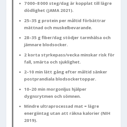
7 000–8 000 steg/dag är kopplat till lägre
dödlighet (JAMA 2021).
25–35 g protein per måltid förbättrar
mättnad och muskelbevarande.
28–35 g fiber/dag stödjer tarmhälsa och
jämnare blodsocker.
2 korta styrkepass/vecka minskar risk för
fall, smärta och sjuklighet.
2–10 min lätt gång efter måltid sänker
postprandiala blodsockertoppar.
10–20 min morgonljus hjälper
dygnsrytmen och sömnen.
Mindre ultraprocessad mat = lägre
energiintag utan att räkna kalorier (NIH
2019).