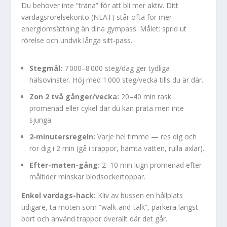
Du behöver inte ”träna” för att bli mer aktiv. Ditt
vardagsrörelsekonto (NEAT) står ofta för mer
energiomsättning än dina gympass. Målet: sprid ut
rörelse och undvik långa sitt-pass.
Stegmål:
7 000–8 000 steg/dag ger tydliga
hälsovinster. Höj med 1 000 steg/vecka tills du är där.
Zon 2 två gånger/vecka:
20–40 min rask
promenad eller cykel där du kan prata men inte
sjunga.
2‑minutersregeln:
Varje hel timme — res dig och
rör dig i 2 min (gå i trappor, hämta vatten, rulla axlar).
Efter-maten-gång:
2–10 min lugn promenad efter
måltider minskar blodsockertoppar.
Enkel vardags-hack:
Kliv av bussen en hållplats
tidigare, ta möten som ”walk-and-talk”, parkera längst
bort och använd trappor överallt där det går.