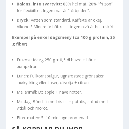
Balans, inte svartvitt:
80% hel mat, 20% ”fri zon”
för flexibilitet. Ingen mat är ”förbjuden”.
Dryck:
Vatten som standard. Kaffe/te är okej.
Alkohol? Mindre är bättre — ingen nivå är helt riskfri.
Exempel på enkel dagsmeny (ca 100 g protein, 35
g fiber):
Frukost: Kvarg 250 g + 0,5 dl havre + bär +
pumpafrön.
Lunch: Fullkornsbulgur, ugnsrostade grönsaker,
lax/kyckling eller linser, olivolja + citron.
Mellanmål: Ett äpple + näve nötter.
Middag: Bönchili med ris eller potatis, sallad med
vitkål och morot.
Efter-maten: 5–10 min lugn promenad.
SÅ KOPPLAR DU IHOP