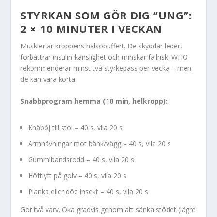
STYRKAN SOM GÖR DIG ”UNG”:
2 × 10 MINUTER I VECKAN
Muskler är kroppens hälsobuffert. De skyddar leder,
förbättrar insulin-känslighet och minskar fallrisk. WHO
rekommenderar minst två styrkepass per vecka – men
de kan vara korta.
Snabbprogram hemma (10 min, helkropp):
Knäböj till stol – 40 s, vila 20 s
Armhävningar mot bänk/vägg – 40 s, vila 20 s
Gummibandsrodd – 40 s, vila 20 s
Höftlyft på golv – 40 s, vila 20 s
Planka eller död insekt – 40 s, vila 20 s
Gör två varv. Öka gradvis genom att sänka stödet (lägre