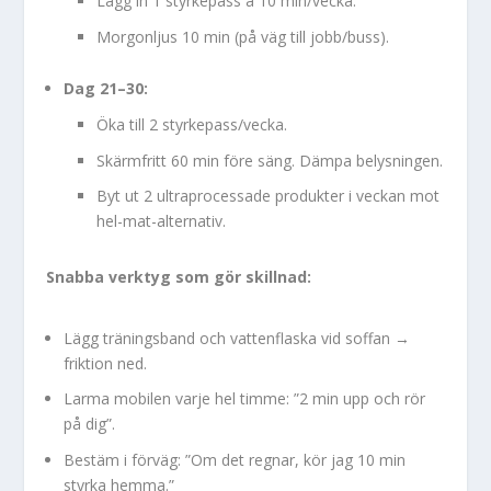
Lägg in 1 styrkepass à 10 min/vecka.
Morgonljus 10 min (på väg till jobb/buss).
Dag 21–30:
Öka till 2 styrkepass/vecka.
Skärmfritt 60 min före säng. Dämpa belysningen.
Byt ut 2 ultraprocessade produkter i veckan mot
hel-mat-alternativ.
Snabba verktyg som gör skillnad:
Lägg träningsband och vattenflaska vid soffan →
friktion ned.
Larma mobilen varje hel timme: ”2 min upp och rör
på dig”.
Bestäm i förväg: ”Om det regnar, kör jag 10 min
styrka hemma.”