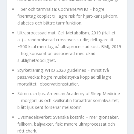
Fiber och tarmhälsa: Cochrane/WHO – högre
fiberintag kopplat till lägre risk för hjärt‑kärlsjukdom,
diabetes och bättre tarmfunktion.
Ultraprocessad mat: Cell Metabolism, 2019 (Hall et
al.) – randomiserad crossover-studie; deltagare åt
~500 kcal mer/dag på ultraprocessad kost. BMJ, 2019
– hög konsumtion associerad med ökad
sjuklighet/dödlighet.
Styrketräning: WHO 2020 guidelines – minst två
pass/vecka; högre muskelstyrka kopplad till lägre
mortalitet i observationsstudier.
Sömn och ljus: American Academy of Sleep Medicine
– morgonljus och kvällsrutin förbättrar sömnkvalitet;
blått ljus sent försenar melatonin.
Livsmedelsverket: Svenska kostråd – mer grönsaker,
fullkorn, baljväxter, fisk; mindre ultraprocessat och
rött chark.