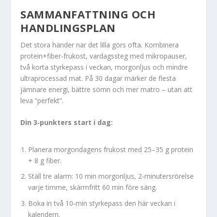
SAMMANFATTNING OCH
HANDLINGSPLAN
Det stora händer när det lilla görs ofta. Kombinera
protein+fiber-frukost, vardagssteg med mikropauser,
två korta styrkepass i veckan, morgonljus och mindre
ultraprocessad mat. På 30 dagar märker de flesta
jämnare energi, bättre sömn och mer matro – utan att
leva ”perfekt”.
Din 3‑punkters start i dag:
Planera morgondagens frukost med 25–35 g protein
+ 8 g fiber.
Ställ tre alarm: 10 min morgonljus, 2‑minutersrörelse
varje timme, skärmfritt 60 min före säng.
Boka in två 10‑min styrkepass den här veckan i
kalendern.