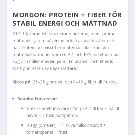
MORGON: PROTEIN + FIBER FÖR
STABIL ENERGI OCH MÄTTNAD
GLP‑1-läkemedel dominerar rubrikerna, men samma
mättnadssystem påverkas också av vad du äter och
när. Protein och visst fermenterbart fiber kan öka
mättnadshormoner som GLP‑1 och PYY, vilket dämpar
sug och håller energin jämn. En protein- och fiberrik
start gör resten av dagen lättare.
Sikta på:
25–35 g protein och 8–10 g fiber till frukost.
Snabba frukostar:
Grekisk yoghurt/kvarg (250 g) + 1 dl bär + 0,5 dl
havre + 1 msk pumpafrön.
3 ägg (omelett) + 1 skiva fullkornsbröd +
tomat/spenat + frukt.