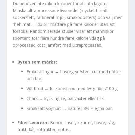
Du behöver inte räkna kalorier för att äta lagom.
Minska ultraprocessade livsmedel (mycket tillsatt
socker/fett, raffinerat mjöl, smakboosters) och välj mer
”hel” mat — du blir mättare på färre kalorier utan att
försöka. Randomiserade studier visar att människor
spontant äter flera hundra färre kalorier/dag på
oprocessad kost jämfört med ultraprocessad.
Byten som märks:
Frukostflingor → havregryn/steel-cut med nötter
och bär.
Vitt bröd → fullkornsbröd med 6+ g fiber/100 g.
Chark → kycklingfilé, baljväxter eller fisk.
Smaksatt yoghurt → naturell 3% + egna bär.
Fiberfavoriter:
Bönor, linser, kikärter, havre, råg,
frukt, kål, rotfrukter, nötter.