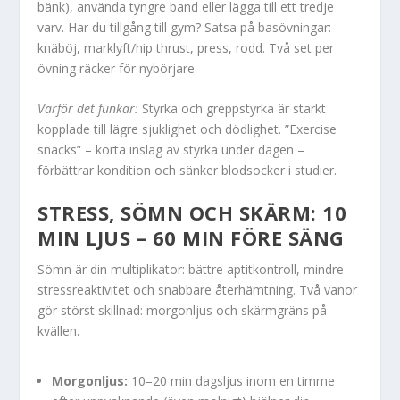
bänk), använda tyngre band eller lägga till ett tredje
varv. Har du tillgång till gym? Satsa på basövningar:
knäböj, marklyft/hip thrust, press, rodd. Två set per
övning räcker för nybörjare.
Varför det funkar:
Styrka och greppstyrka är starkt
kopplade till lägre sjuklighet och dödlighet. ”Exercise
snacks” – korta inslag av styrka under dagen –
förbättrar kondition och sänker blodsocker i studier.
STRESS, SÖMN OCH SKÄRM: 10
MIN LJUS – 60 MIN FÖRE SÄNG
Sömn är din multiplikator: bättre aptitkontroll, mindre
stressreaktivitet och snabbare återhämtning. Två vanor
gör störst skillnad: morgonljus och skärmgräns på
kvällen.
Morgonljus:
10–20 min dagsljus inom en timme