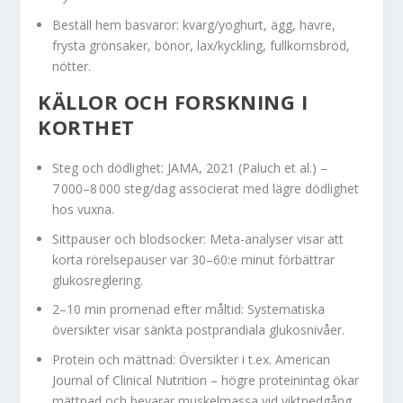
Beställ hem basvaror: kvarg/yoghurt, ägg, havre,
frysta grönsaker, bönor, lax/kyckling, fullkornsbröd,
nötter.
KÄLLOR OCH FORSKNING I
KORTHET
Steg och dödlighet: JAMA, 2021 (Paluch et al.) –
7 000–8 000 steg/dag associerat med lägre dödlighet
hos vuxna.
Sittpauser och blodsocker: Meta-analyser visar att
korta rörelsepauser var 30–60:e minut förbättrar
glukosreglering.
2–10 min promenad efter måltid: Systematiska
översikter visar sänkta postprandiala glukosnivåer.
Protein och mättnad: Översikter i t.ex. American
Journal of Clinical Nutrition – högre proteinintag ökar
mättnad och bevarar muskelmassa vid viktnedgång.