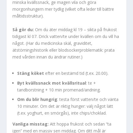
minska kvällssnack, ge magen vila och göra
morgonhungern mer tydlig (vilket ofta leder till bättre
måltidsstruktur).
Så gör du:
Om du äter middag kl 19 – sikta på frukost
tidigast kl 07. Drick vatten/te under kvällen om du vill ha
något. (Har du medicinska skäl, graviditet,
ätstörningshistorik eller blodsockerproblematik: prata
med vården innan du ändrar rutiner.)
Stäng köket
efter en bestämd tid (t.ex. 20.00).
Byt kvällssnack mot kvällsritual
: te +
tandborstning + 10 min promenad/andning.
Om du blir hungrig
: testa först vatten/te och vänta
10 minuter. Om det är riktig hunger: välj något lätt
(t.ex. yoghurt, en smörgås), inte chips/choklad.
Vanliga misstag:
Att hoppa frukost och sedan “ta
igen” med en massiv sen middag. Om ditt mål är