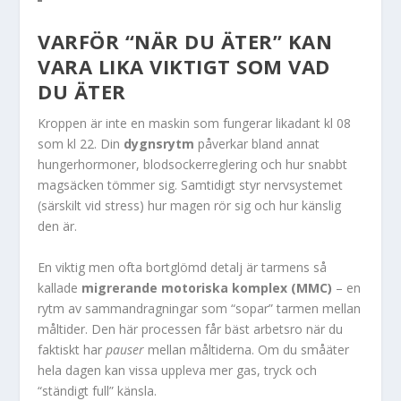
VARFÖR “NÄR DU ÄTER” KAN
VARA LIKA VIKTIGT SOM VAD
DU ÄTER
Kroppen är inte en maskin som fungerar likadant kl 08
som kl 22. Din
dygnsrytm
påverkar bland annat
hungerhormoner, blodsockerreglering och hur snabbt
magsäcken tömmer sig. Samtidigt styr nervsystemet
(särskilt vid stress) hur magen rör sig och hur känslig
den är.
En viktig men ofta bortglömd detalj är tarmens så
kallade
migrerande motoriska komplex (MMC)
– en
rytm av sammandragningar som “sopar” tarmen mellan
måltider. Den här processen får bäst arbetsro när du
faktiskt har
pauser
mellan måltiderna. Om du småäter
hela dagen kan vissa uppleva mer gas, tryck och
“ständigt full” känsla.