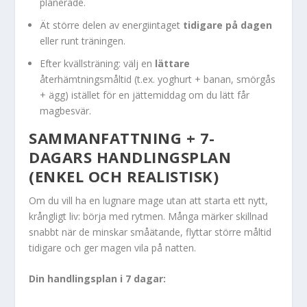
planerade.
Ät större delen av energiintaget
tidigare på dagen
eller runt träningen.
Efter kvällsträning: välj en
lättare
återhämtningsmåltid (t.ex. yoghurt + banan, smörgås
+ ägg) istället för en jättemiddag om du lätt får
magbesvär.
SAMMANFATTNING + 7-
DAGARS HANDLINGSPLAN
(ENKEL OCH REALISTISK)
Om du vill ha en lugnare mage utan att starta ett nytt,
krångligt liv: börja med rytmen. Många märker skillnad
snabbt när de minskar småätande, flyttar större måltid
tidigare och ger magen vila på natten.
Din handlingsplan i 7 dagar: