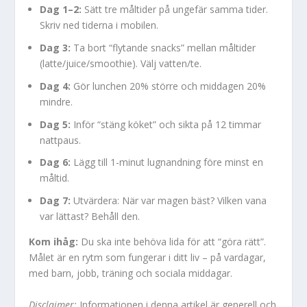
Dag 1–2:
Sätt tre måltider på ungefär samma tider.
Skriv ned tiderna i mobilen.
Dag 3:
Ta bort “flytande snacks” mellan måltider
(latte/juice/smoothie). Välj vatten/te.
Dag 4:
Gör lunchen 20% större och middagen 20%
mindre.
Dag 5:
Inför “stäng köket” och sikta på 12 timmar
nattpaus.
Dag 6:
Lägg till 1-minut lugnandning före minst en
måltid.
Dag 7:
Utvärdera: När var magen bäst? Vilken vana
var lättast? Behåll den.
Kom ihåg:
Du ska inte behöva lida för att “göra rätt”.
Målet är en rytm som fungerar i ditt liv – på vardagar,
med barn, jobb, träning och sociala middagar.
Disclaimer:
Informationen i denna artikel är generell och