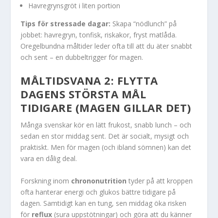
Havregrynsgröt i liten portion
Tips för stressade dagar:
Skapa “nödlunch” på
jobbet: havregryn, tonfisk, riskakor, fryst matlåda.
Oregelbundna måltider leder ofta till att du äter snabbt
och sent – en dubbeltrigger för magen.
MÅLTIDSVANA 2: FLYTTA
DAGENS STÖRSTA MÅL
TIDIGARE (MAGEN GILLAR DET)
Många svenskar kör en lätt frukost, snabb lunch – och
sedan en stor middag sent. Det är socialt, mysigt och
praktiskt. Men för magen (och ibland sömnen) kan det
vara en dålig deal.
Forskning inom
chrononutrition
tyder på att kroppen
ofta hanterar energi och glukos bättre tidigare på
dagen. Samtidigt kan en tung, sen middag öka risken
för
reflux
(sura uppstötningar) och göra att du känner