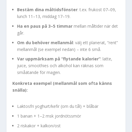
Bestäm dina måltidsfönster
: t.ex. frukost 07–09,
lunch 11–13, middag 17–19.
Ha en paus på 3–5 timmar
mellan måltider när det
går.
Om du behöver mellanmål
: välj ett planerat, “rent”
mellanmål (se exempel nedan) – inte 6 små.
Var uppmärksam på “flytande kalorier”
: latte,
juice, smoothies och alkohol kan räknas som
småätande för magen.
Konkreta exempel (mellanmål som ofta känns
snälla):
Laktosfri yoghurt/kefir (om du tål) + blåbär
1 banan + 1–2 msk jordnötssmör
2 riskakor + kalkon/ost