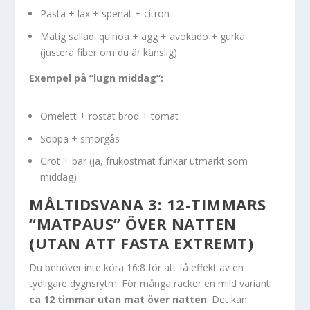
Pasta + lax + spenat + citron
Matig sallad: quinoa + ägg + avokado + gurka
(justera fiber om du är känslig)
Exempel på “lugn middag”:
Omelett + rostat bröd + tomat
Soppa + smörgås
Gröt + bär (ja, frukostmat funkar utmärkt som
middag)
MÅLTIDSVANA 3: 12-TIMMARS
“MATPAUS” ÖVER NATTEN
(UTAN ATT FASTA EXTREMT)
Du behöver inte köra 16:8 för att få effekt av en
tydligare dygnsrytm. För många räcker en mild variant:
ca 12 timmar utan mat över natten
. Det kan