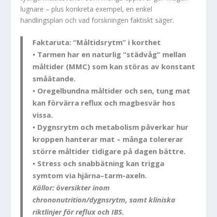
lugnare – plus konkreta exempel, en enkel
handlingsplan och vad forskningen faktiskt säger.
Faktaruta: “Måltidsrytm” i korthet
• Tarmen har en naturlig “städvåg” mellan
måltider (MMC) som kan störas av konstant
småätande.
• Oregelbundna måltider och sen, tung mat
kan förvärra reflux och magbesvär hos
vissa.
• Dygnsrytm och metabolism påverkar hur
kroppen hanterar mat – många tolererar
större måltider tidigare på dagen bättre.
• Stress och snabbätning kan trigga
symtom via hjärna–tarm-axeln.
Källor: översikter inom
chrononutrition/dygnsrytm, samt kliniska
riktlinjer för reflux och IBS.