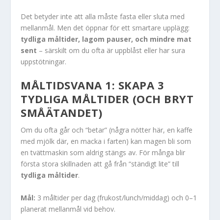
Det betyder inte att alla måste fasta eller sluta med
mellanmål. Men det öppnar för ett smartare upplägg:
tydliga måltider, lagom pauser, och mindre mat
sent
– särskilt om du ofta är uppblåst eller har sura
uppstötningar.
MÅLTIDSVANA 1: SKAPA 3
TYDLIGA MÅLTIDER (OCH BRYT
SMÅÄTANDET)
Om du ofta går och “betar” (några nötter här, en kaffe
med mjölk där, en macka i farten) kan magen bli som
en tvättmaskin som aldrig stängs av. För många blir
första stora skillnaden att gå från “ständigt lite” till
tydliga måltider
.
Mål:
3 måltider per dag (frukost/lunch/middag) och 0–1
planerat mellanmål vid behov.