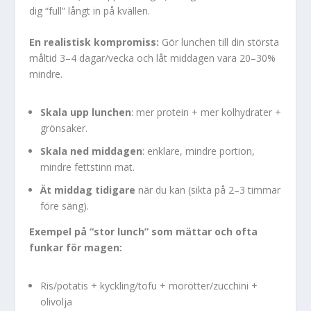
dig “full” långt in på kvällen.
En realistisk kompromiss:
Gör lunchen till din största
måltid 3–4 dagar/vecka och låt middagen vara 20–30%
mindre.
Skala upp lunchen
: mer protein + mer kolhydrater +
grönsaker.
Skala ned middagen
: enklare, mindre portion,
mindre fettstinn mat.
Ät middag tidigare
när du kan (sikta på 2–3 timmar
före säng).
Exempel på “stor lunch” som mättar och ofta
funkar för magen:
Ris/potatis + kyckling/tofu + morötter/zucchini +
olivolja