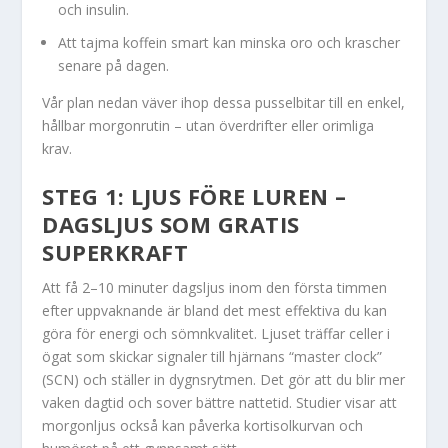
och insulin.
Att tajma koffein smart kan minska oro och krascher
senare på dagen.
Vår plan nedan väver ihop dessa pusselbitar till en enkel,
hållbar morgonrutin – utan överdrifter eller orimliga
krav.
STEG 1: LJUS FÖRE LUREN –
DAGSLJUS SOM GRATIS
SUPERKRAFT
Att få 2–10 minuter dagsljus inom den första timmen
efter uppvaknande är bland det mest effektiva du kan
göra för energi och sömnkvalitet. Ljuset träffar celler i
ögat som skickar signaler till hjärnans “master clock”
(SCN) och ställer in dygnsrytmen. Det gör att du blir mer
vaken dagtid och sover bättre nattetid. Studier visar att
morgonljus också kan påverka kortisolkurvan och