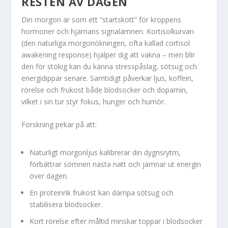
RESTEN AV DAGEN
Din morgon är som ett “startskott” för kroppens
hormoner och hjärnans signalämnen. Kortisolkurvan
(den naturliga morgonökningen, ofta kallad cortisol
awakening response) hjälper dig att vakna – men blir
den för stökig kan du känna stresspåslag, sötsug och
energidippar senare. Samtidigt påverkar ljus, koffein,
rörelse och frukost både blodsocker och dopamin,
vilket i sin tur styr fokus, hunger och humör.
Forskning pekar på att:
Naturligt morgonljus kalibrerar din dygnsrytm,
förbättrar sömnen nästa natt och jämnar ut energin
över dagen.
En proteinrik frukost kan dämpa sötsug och
stabilisera blodsocker.
Kort rörelse efter måltid minskar toppar i blodsocker