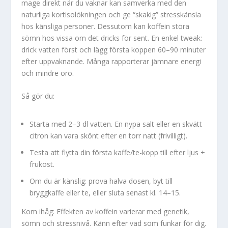
mage direkt när du vaknar kan samverka med den
naturliga kortisolökningen och ge “skakig” stresskänsla
hos känsliga personer. Dessutom kan koffein störa
sömn hos vissa om det dricks för sent. En enkel tweak:
drick vatten först och lägg första koppen 60–90 minuter
efter uppvaknande. Många rapporterar jämnare energi
och mindre oro.
Så gör du:
Starta med 2–3 dl vatten. En nypa salt eller en skvätt
citron kan vara skönt efter en torr natt (frivilligt).
Testa att flytta din första kaffe/te-kopp till efter ljus +
frukost.
Om du är känslig: prova halva dosen, byt till
bryggkaffe eller te, eller sluta senast kl. 14–15.
Kom ihåg: Effekten av koffein varierar med genetik,
sömn och stressnivå. Känn efter vad som funkar för dig.