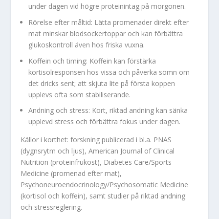
under dagen vid högre proteinintag på morgonen.
Rörelse efter måltid: Lätta promenader direkt efter
mat minskar blodsockertoppar och kan förbättra
glukoskontroll även hos friska vuxna.
Koffein och timing: Koffein kan förstärka
kortisolresponsen hos vissa och påverka sömn om
det dricks sent; att skjuta lite på första koppen
upplevs ofta som stabiliserande.
Andning och stress: Kort, riktad andning kan sänka
upplevd stress och förbättra fokus under dagen.
Källor i korthet: forskning publicerad i bl.a. PNAS
(dygnsrytm och ljus), American Journal of Clinical
Nutrition (proteinfrukost), Diabetes Care/Sports
Medicine (promenad efter mat),
Psychoneuroendocrinology/Psychosomatic Medicine
(kortisol och koffein), samt studier på riktad andning
och stressreglering.