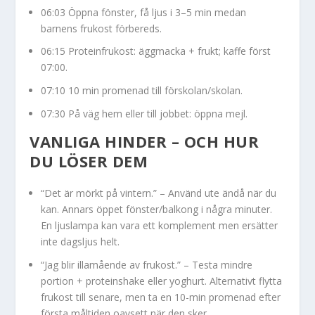
06:03 Öppna fönster, få ljus i 3–5 min medan
barnens frukost förbereds.
06:15 Proteinfrukost: äggmacka + frukt; kaffe först
07:00.
07:10 10 min promenad till förskolan/skolan.
07:30 På väg hem eller till jobbet: öppna mejl.
VANLIGA HINDER – OCH HUR
DU LÖSER DEM
“Det är mörkt på vintern.” – Använd ute ändå när du
kan. Annars öppet fönster/balkong i några minuter.
En ljuslampa kan vara ett komplement men ersätter
inte dagsljus helt.
“Jag blir illamående av frukost.” – Testa mindre
portion + proteinshake eller yoghurt. Alternativt flytta
frukost till senare, men ta en 10-min promenad efter
första måltiden oavsett när den sker.