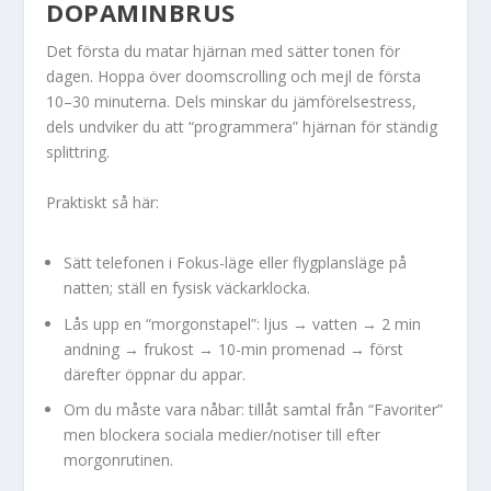
DOPAMINBRUS
Det första du matar hjärnan med sätter tonen för
dagen. Hoppa över doomscrolling och mejl de första
10–30 minuterna. Dels minskar du jämförelsestress,
dels undviker du att “programmera” hjärnan för ständig
splittring.
Praktiskt så här:
Sätt telefonen i Fokus-läge eller flygplansläge på
natten; ställ en fysisk väckarklocka.
Lås upp en “morgonstapel”: ljus → vatten → 2 min
andning → frukost → 10-min promenad → först
därefter öppnar du appar.
Om du måste vara nåbar: tillåt samtal från “Favoriter”
men blockera sociala medier/notiser till efter
morgonrutinen.