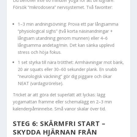
Du behöver inte 60 minuter yoga för att bli lugnare.
Försök “mikrodosera” nervsystemet. Två favoriter:
1–3 min andningsövning: Prova ett par långsamma
“physiological sighs” (två korta näsinandningar +
långsam utandning genom munnen) eller 4–6
långsamma andetag/min. Det kan sänka upplevd
stress och höja fokus.
1 set styrka till nära trötthet: Armhävningar mot bänk,
20 air squats eller 30–60 sekunder plank. En snabb
“neurologisk väckning” gör dig piggare och ökar
NEAT (vardagsrörelse).
Tricket är att göra det superlätt att lyckas: lägg
yogamattan framme eller schemalägg en 2–3 min
kalenderpåminnelse. Små vanor skalar över tid.
STEG 6: SKÄRMFRI START –
SKYDDA HJÄRNAN FRÅN