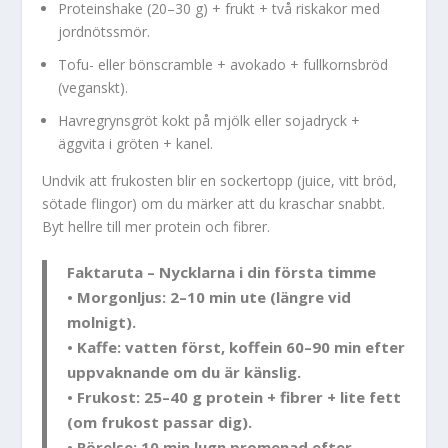
Proteinshake (20–30 g) + frukt + två riskakor med
jordnötssmör.
Tofu- eller bönscramble + avokado + fullkornsbröd
(veganskt).
Havregrynsgröt kokt på mjölk eller sojadryck +
äggvita i gröten + kanel.
Undvik att frukosten blir en sockertopp (juice, vitt bröd,
sötade flingor) om du märker att du kraschar snabbt.
Byt hellre till mer protein och fibrer.
Faktaruta – Nycklarna i din första timme
• Morgonljus: 2–10 min ute (längre vid
molnigt).
• Kaffe: vatten först, koffein 60–90 min efter
uppvaknande om du är känslig.
• Frukost: 25–40 g protein + fibrer + lite fett
(om frukost passar dig).
• Rörelse: 10 min lugn promenad efter