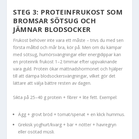
STEG 3: PROTEINFRUKOST SOM
BROMSAR SÖTSUG OCH
JÄMNAR BLODSOCKER
Frukost behöver inte vara ett måste – trivs du med sen
första måltid och mår bra, kör på. Men om du kämpar
med sötsug, humörsvängningar eller energidippar kan
en proteinrik frukost 1–2 timmar efter uppvaknande
vara guld. Protein ökar mättnadshormonet och hjälper
till att dämpa blodsockersvängningar, vilket gör det
lättare att välja bättre resten av dagen.
Sikta på 25–40 g protein + fibrer + lite fett. Exempel:
Ägg + grovt bröd + tomat/spenat + en klick hummus.
Grekisk yoghurt/kvarg + bär + nötter + havregryn
eller osötad müsli.