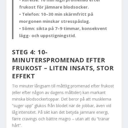
frukost för jämnare blodsocker.
• Telefon: 10–30 min skärmfritt på
morgonen minskar stresspåslag.
• Sömn: sikta på 7–9 timmar, konsekvent
lägg- och uppstigningstid.
STEG 4: 10-
MINUTERSPROMENAD EFTER
FRUKOST – LITEN INSATS, STOR
EFFEKT
Tio minuter långsam till måttlig promenad efter frukost
(eller efter någon av dagens måltider) kan markant
minska blodsockertoppar. Det beror på att musklerna
“suger upp” glukos från blodet när de jobbar, även vid
låg intensitet. På sikt kan det betyda jämnare energi,
färre cravings och bättre magro – utan att du “tränar
hårt”.