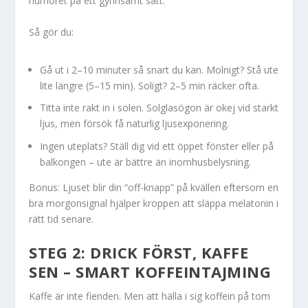
humöret på ett gynnsamt sätt.
Så gör du:
Gå ut i 2–10 minuter så snart du kan. Molnigt? Stå ute
lite längre (5–15 min). Soligt? 2–5 min räcker ofta.
Titta inte rakt in i solen. Solglasögon är okej vid starkt
ljus, men försök få naturlig ljusexponering.
Ingen uteplats? Ställ dig vid ett öppet fönster eller på
balkongen – ute är bättre än inomhusbelysning.
Bonus: Ljuset blir din “off-knapp” på kvällen eftersom en
bra morgonsignal hjälper kroppen att släppa melatonin i
rätt tid senare.
STEG 2: DRICK FÖRST, KAFFE
SEN – SMART KOFFEINTAJMING
Kaffe är inte fienden. Men att hälla i sig koffein på tom