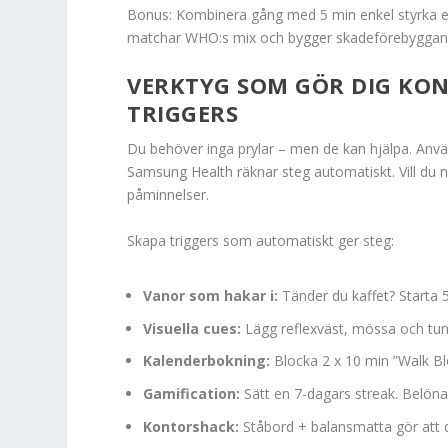
Bonus: Kombinera gång med 5 min enkel styrka eft
matchar WHO:s mix och bygger skadeförebyggande 
VERKTYG SOM GÖR DIG KON
TRIGGERS
Du behöver inga prylar – men de kan hjälpa. Använ
Samsung Health räknar steg automatiskt. Vill du nö
påminnelser.
Skapa triggers som automatiskt ger steg:
Vanor som hakar i:
Tänder du kaffet? Starta 
Visuella cues:
Lägg reflexväst, mössa och tunn
Kalenderbokning:
Blocka 2 x 10 min ”Walk Bl
Gamification:
Sätt en 7-dagars streak. Belöna k
Kontorshack:
Ståbord + balansmatta gör att d