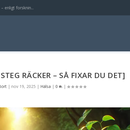
enligt forsknin...
 STEG RÄCKER – SÅ FIXAR DU DET]
Bort
|
nov 19, 2025
|
Hälsa
|
0
|