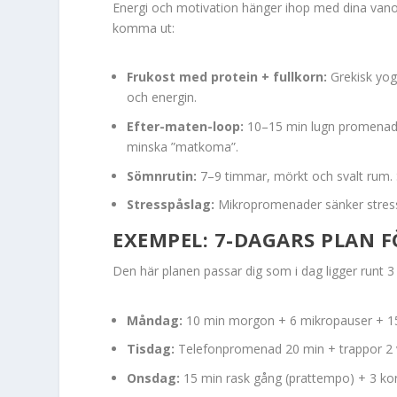
Energi och motivation hänger ihop med dina vano
komma ut:
Frukost med protein + fullkorn:
Grekisk yogh
och energin.
Efter-maten-loop:
10–15 min lugn promenad di
minska ”matkoma”.
Sömnrutin:
7–9 timmar, mörkt och svalt rum. 
Stresspåslag:
Mikropromenader sänker stressn
EXEMPEL: 7-DAGARS PLAN F
Den här planen passar dig som i dag ligger runt 3
Måndag:
10 min morgon + 6 mikropauser + 15 
Tisdag:
Telefonpromenad 20 min + trappor 2 v
Onsdag:
15 min rask gång (prattempo) + 3 kor