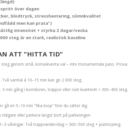
glängd)
tspritt över dagen
ocker, blodtryck, stresshantering, sömnkvalitet
e andfådd men kan prata”)
måttlig intensitet + styrka 2 dagar/vecka
000 steg är en stark, realistisk baseline
AN ATT ”HITTA TID”
er steg genom små, konsekventa val – inte monumentala pass. Prova:
. Två samtal à 10–15 min kan ge 2 000 steg.
 3 min gång i korridoren, trappor eller runt kvarteret = 300–400 steg.
ler gå en 5–10 min ”fika-loop” före du sätter dig.
 tidigare eller parkera längst bort på parkeringen.
 1–3 våningar. Två trappvänder/dag ≈ 300–500 steg + pulshöjning.