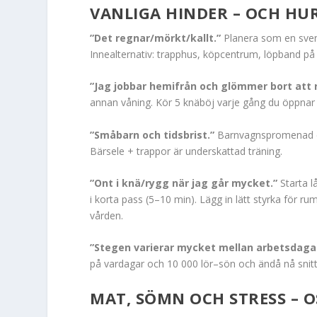
VANLIGA HINDER – OCH HU
”Det regnar/mörkt/kallt.”
Planera som en svens
Innealternativ: trapphus, köpcentrum, löpband på 
”Jag jobbar hemifrån och glömmer bort att 
annan våning. Kör 5 knäböj varje gång du öppnar
”Småbarn och tidsbrist.”
Barnvagnspromenad efte
Bärsele + trappor är underskattad träning.
”Ont i knä/rygg när jag går mycket.”
Starta l
i korta pass (5–10 min). Lägg in lätt styrka för 
vården.
”Stegen varierar mycket mellan arbetsdagar
på vardagar och 10 000 lör–sön och ändå nå snitt
MAT, SÖMN OCH STRESS – 