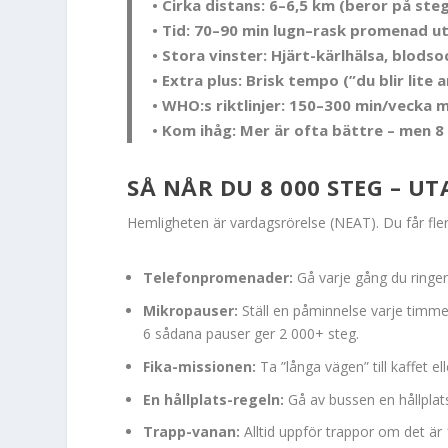
• Cirka distans: 6–6,5 km (beror på ste
• Tid: 70–90 min lugn–rask promenad u
• Stora vinster: Hjärt-kärlhälsa, blods
• Extra plus: Brisk tempo (”du blir lit
• WHO:s riktlinjer: 150–300 min/vecka 
• Kom ihåg: Mer är ofta bättre – men 8 
SÅ NÅR DU 8 000 STEG – UT
Hemligheten är vardagsrörelse (NEAT). Du får fl
Telefonpromenader:
Gå varje gång du ringer
Mikropauser:
Ställ en påminnelse varje timme.
6 sådana pauser ger 2 000+ steg.
Fika-missionen:
Ta ”långa vägen” till kaffet el
En hållplats-regeln:
Gå av bussen en hållplats
Trapp-vanan:
Alltid uppför trappor om det är