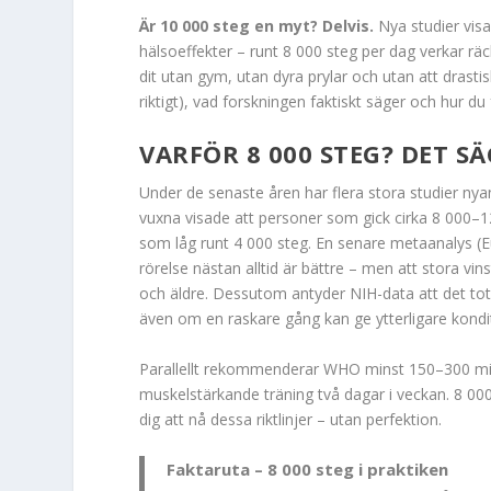
Är 10 000 steg en myt? Delvis.
Nya studier visar
hälsoeffekter – runt 8 000 steg per dag verkar rä
dit utan gym, utan dyra prylar och utan att drasti
riktigt), vad forskningen faktiskt säger och hur 
VARFÖR 8 000 STEG? DET S
Under de senaste åren har flera stora studier nya
vuxna visade att personer som gick cirka 8 000–1
som låg runt 4 000 steg. En senare metaanalys (E
rörelse nästan alltid är bättre – men att stora vin
och äldre. Dessutom antyder NIH-data att det total
även om en raskare gång kan ge ytterligare kondi
Parallellt rekommenderar WHO minst 150–300 minut
muskelstärkande träning två dagar i veckan. 8 000
dig att nå dessa riktlinjer – utan perfektion.
Faktaruta – 8 000 steg i praktiken