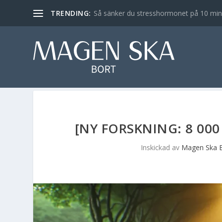
TRENDING:
Så sänker du stresshormonet på 10 min – 
[NY FORSKNING: 8 000
Inskickad av
Magen Ska 