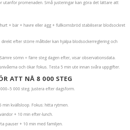
r utanför promenaden. Små justeringar kan göra det lättare att
urt + bär + havre eller ägg + fullkornsbröd stabiliserar blodsockret
rekt efter större måltider kan hjälpa blodsockerreglering och
Sämre sömn = färre steg dagen efter, visar observationsdata.
ivåerna och ökar fokus. Testa 5 min ute innan svåra uppgifter.
ÖR ATT NÅ 8 000 STEG
 000–5 000 steg. Justera efter dagsform.
min kvällsloop. Fokus: hitta rytmen.
ändor + 10 min efter-lunch.
ta pauser + 10 min med familjen.