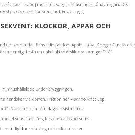
eråt (t.ex. knäböj mot stol, väggarmhävningar, tåhävningar). Det
styrka, särskilt för knän, höfter och rygg.
SEKVENT: KLOCKOR, APPAR OCH
d det som redan finns i din telefon: Apple Hälsa, Google Fitness elle
rda ner dig, testa en enkel aktivitetsklocka som ger ”stå”-
5 min hushållsloop under bryggningen.
a handskar vid dörren. Friktion ner = sannolikhet upp.
ock” före lunch och före dagens sista möte.
onsekvens (t.ex. lång bastu eller favoritserie).
u naturligt tar små steg och mikrorörelser.