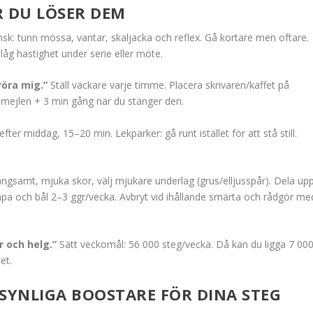
R DU LÖSER DEM
k: tunn mössa, vantar, skaljacka och reflex. Gå kortare men oftare.
låg hastighet under serie eller möte.
röra mig.”
Ställ väckare varje timme. Placera skrivaren/kaffet på
 mejlen + 3 min gång när du stänger den.
r middag, 15–20 min. Lekparker: gå runt istället för att stå still.
ångsamt, mjuka skor, välj mjukare underlag (grus/elljusspår). Dela up
rumpa och bål 2–3 ggr/vecka. Avbryt vid ihållande smärta och rådgör me
 och helg.”
Sätt veckomål: 56 000 steg/vecka. Då kan du ligga 7 00
et.
OSYNLIGA BOOSTARE FÖR DINA STEG