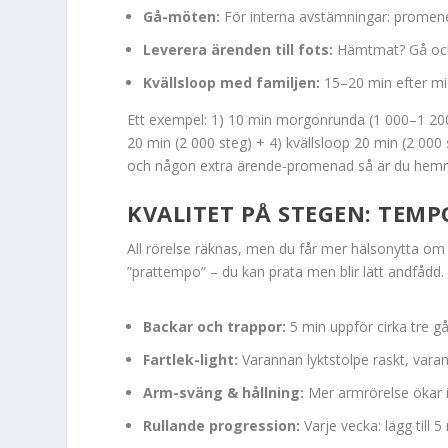
Gå-möten:
För interna avstämningar: promene
Leverera ärenden till fots:
Hämtmat? Gå och 
Kvällsloop med familjen:
15–20 min efter mid
Ett exempel: 1) 10 min morgonrunda (1 000–1 200
20 min (2 000 steg) + 4) kvällsloop 20 min (2 000 
och någon extra ärende-promenad så är du hem
KVALITET PÅ STEGEN: TEMP
All rörelse räknas, men du får mer hälsonytta om de
”prattempo” – du kan prata men blir lätt andfådd. V
Backar och trappor:
5 min uppför cirka tre gå
Fartlek-light:
Varannan lyktstolpe raskt, varan
Arm-sväng & hållning:
Mer armrörelse ökar in
Rullande progression:
Varje vecka: lägg till 