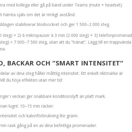
ra med kollega eller gå på band under Teams (mute + headset).
hämta själv om det är rimligt avstånd.
dagen stabiliserar blodsockret och ger 1 500–2 000 steg.
 steg) + 2) 6 mikropauser à 3 min (2 000 steg) + 3) telefonpromena
steg) = 7 000–7 500 steg, utan att du ”tränat”. Lägg till en trappvända
ma.
O, BACKAR OCH ”SMART INTENSITET”
lar av dina steg håller måttlig intensitet. Ett enkelt riktmärke är
ill du höja effekten utan mer tid:
nger i veckan ger snabbare konditionslyft än platt mark.
nan lugnt. 10–15 min räcker.
tensitet och kaloriförbrukning lite grann.
5 min rask gång på en av dina befintliga promenader.