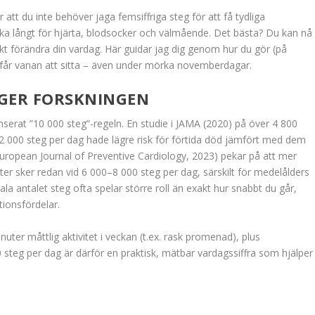
 att du inte behöver jaga femsiffriga steg för att få tydliga
cka långt för hjärta, blodsocker och välmående. Det bästa? Du kan nå
skt förändra din vardag. Här guidar jag dig genom hur du gör (på
du får vanan att sitta – även under mörka novemberdagar.
ÄGER FORSKNINGEN
nserat ”10 000 steg”-regeln. En studie i JAMA (2020) på över 4 800
2 000 steg per dag hade lägre risk för förtida död jämfört med dem
uropean Journal of Preventive Cardiology, 2023) pekar på att mer
ster sker redan vid 6 000–8 000 steg per dag, särskilt för medelålders
a antalet steg ofta spelar större roll än exakt hur snabbt du går,
tionsfördelar.
er måttlig aktivitet i veckan (t.ex. rask promenad), plus
 steg per dag är därför en praktisk, mätbar vardagssiffra som hjälper