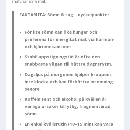
matchar dina mål.
FAKTARUTA: Sömn & sug – nyckelpunkter
För lite sömn
kan öka hunger och
preferens för energität mat via hormon-
och hjärnmekanismer.
Stabil uppstigningstid
är ofta den
snabbaste vägen till bättre dygnsrytm.
Dagsljus på morgonen
hjälper kroppens
inre klocka och kan förbättra insomning
senare.
Koffein sent
och
alkohol på kvällen
är
vanliga orsaker till ytlig, fragmenterad
sömn.
En enkel kvällsrutin
(10–15 min) kan vara