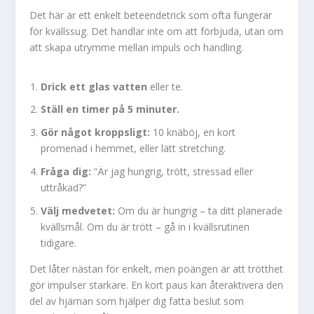
Det här är ett enkelt beteendetrick som ofta fungerar
för kvällssug. Det handlar inte om att förbjuda, utan om
att skapa utrymme mellan impuls och handling.
Drick ett glas vatten
eller te.
Ställ en timer på 5 minuter.
Gör något kroppsligt:
10 knäböj, en kort
promenad i hemmet, eller lätt stretching.
Fråga dig:
“Är jag hungrig, trött, stressad eller
uttråkad?”
Välj medvetet:
Om du är hungrig – ta ditt planerade
kvällsmål. Om du är trött – gå in i kvällsrutinen
tidigare.
Det låter nästan för enkelt, men poängen är att trötthet
gör impulser starkare. En kort paus kan återaktivera den
del av hjärnan som hjälper dig fatta beslut som