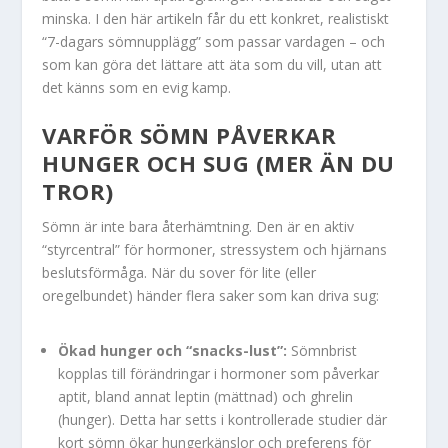
minska. I den här artikeln får du ett konkret, realistiskt
“7-dagars sömnupplägg” som passar vardagen – och
som kan göra det lättare att äta som du vill, utan att
det känns som en evig kamp.
VARFÖR SÖMN PÅVERKAR
HUNGER OCH SUG (MER ÄN DU
TROR)
Sömn är inte bara återhämtning. Den är en aktiv
“styrcentral” för hormoner, stressystem och hjärnans
beslutsförmåga. När du sover för lite (eller
oregelbundet) händer flera saker som kan driva sug:
Ökad hunger och “snacks-lust”:
Sömnbrist
kopplas till förändringar i hormoner som påverkar
aptit, bland annat leptin (mättnad) och ghrelin
(hunger). Detta har setts i kontrollerade studier där
kort sömn ökar hungerkänslor och preferens för