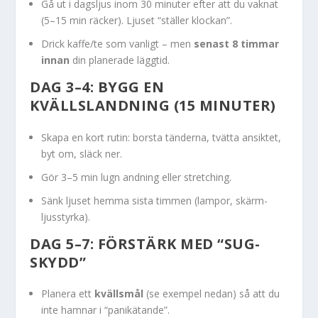
Gå ut i dagsljus inom 30 minuter efter att du vaknat
(5–15 min räcker). Ljuset “ställer klockan”.
Drick kaffe/te som vanligt – men
senast 8 timmar
innan
din planerade läggtid.
DAG 3–4: BYGG EN
KVÄLLSLANDNING (15 MINUTER)
Skapa en kort rutin: borsta tänderna, tvätta ansiktet,
byt om, släck ner.
Gör 3–5 min lugn andning eller stretching.
Sänk ljuset hemma sista timmen (lampor, skärm-
ljusstyrka).
DAG 5–7: FÖRSTÄRK MED “SUG-
SKYDD”
Planera ett
kvällsmål
(se exempel nedan) så att du
inte hamnar i “panikätande”.