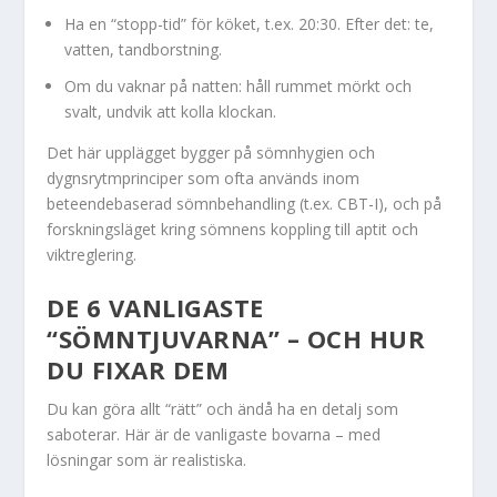
Ha en “stopp-tid” för köket, t.ex. 20:30. Efter det: te,
vatten, tandborstning.
Om du vaknar på natten: håll rummet mörkt och
svalt, undvik att kolla klockan.
Det här upplägget bygger på sömnhygien och
dygnsrytmprinciper som ofta används inom
beteendebaserad sömnbehandling (t.ex. CBT-I), och på
forskningsläget kring sömnens koppling till aptit och
viktreglering.
DE 6 VANLIGASTE
“SÖMNTJUVARNA” – OCH HUR
DU FIXAR DEM
Du kan göra allt “rätt” och ändå ha en detalj som
saboterar. Här är de vanligaste bovarna – med
lösningar som är realistiska.