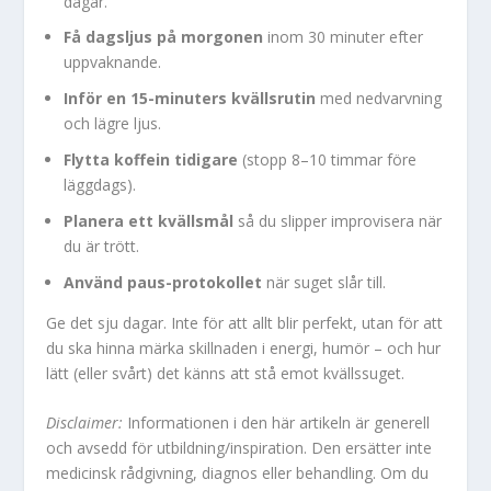
dagar.
Få dagsljus på morgonen
inom 30 minuter efter
uppvaknande.
Inför en 15-minuters kvällsrutin
med nedvarvning
och lägre ljus.
Flytta koffein tidigare
(stopp 8–10 timmar före
läggdags).
Planera ett kvällsmål
så du slipper improvisera när
du är trött.
Använd paus-protokollet
när suget slår till.
Ge det sju dagar. Inte för att allt blir perfekt, utan för att
du ska hinna märka skillnaden i energi, humör – och hur
lätt (eller svårt) det känns att stå emot kvällssuget.
Disclaimer:
Informationen i den här artikeln är generell
och avsedd för utbildning/inspiration. Den ersätter inte
medicinsk rådgivning, diagnos eller behandling. Om du