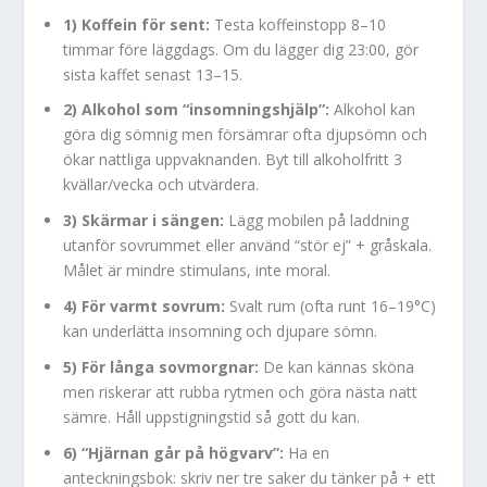
1) Koffein för sent:
Testa koffeinstopp 8–10
timmar före läggdags. Om du lägger dig 23:00, gör
sista kaffet senast 13–15.
2) Alkohol som “insomningshjälp”:
Alkohol kan
göra dig sömnig men försämrar ofta djupsömn och
ökar nattliga uppvaknanden. Byt till alkoholfritt 3
kvällar/vecka och utvärdera.
3) Skärmar i sängen:
Lägg mobilen på laddning
utanför sovrummet eller använd “stör ej” + gråskala.
Målet är mindre stimulans, inte moral.
4) För varmt sovrum:
Svalt rum (ofta runt 16–19°C)
kan underlätta insomning och djupare sömn.
5) För långa sovmorgnar:
De kan kännas sköna
men riskerar att rubba rytmen och göra nästa natt
sämre. Håll uppstigningstid så gott du kan.
6) “Hjärnan går på högvarv”:
Ha en
anteckningsbok: skriv ner tre saker du tänker på + ett