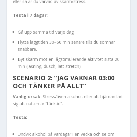
eller så är du varvad av skärm/stress.
Testa i 7 dagar:
Gå upp samma tid varje dag.
Flytta läggtiden 30–60 min senare tills du somnar
snabbare.
Byt skärm mot en lågstimulerande aktivitet sista 20
min (läsning, dusch, lätt stretch).
SCENARIO 2: “JAG VAKNAR 03:00
OCH TÄNKER PÅ ALLT”
Vanlig orsak:
Stress/även alkohol, eller att hjärnan lärt
sig att natten är “tänktid”.
Testa:
Undvik alkohol på vardagar i en vecka och se om