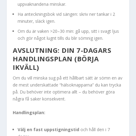
uppvaknandena minskar.
Ha anteckningsbok vid sängen: skriv ner tankar i 2
minuter, släck igen.
Om du är vaken >20–30 min: gå upp, sitt i svagt ljus
och gör något lugnt tills du blir sömnig igen.
AVSLUTNING: DIN 7-DAGARS
HANDLINGSPLAN (BÖRJA
IKVÄLL)
Om du vill minska sug på ett hållbart sätt är sömn en av
de mest underskattade “hälsoknapparna” du kan trycka
på. Du behöver inte optimera allt – du behöver göra
några få saker konsekvent.
Handlingsplan:
Välj en fast uppstigningstid
och håll den i 7