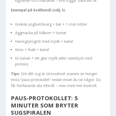
lugnande och mättande – inte trigga “bara lite till”.
Exempel på kvällsmål (välj 1):
Grekisk yoghurt/kvarg + bär + 1 msk nötter
Äggmacka på fullkorn + tomat
Havregrynsgröt med mjölk + kanel
Keso + frukt + kanel
En banan + ett glas mjölk (eller växtdryck med
protein)
Tips:
Om ditt sug är stressdrivet snarare än hunger:
testa “paus-protokollet” nedan innan du tar något. Du
får fortfarande äta efteråt – men med mer kontroll.
PAUS-PROTOKOLLET: 5
MINUTER SOM BRYTER
SUGSPIRALEN