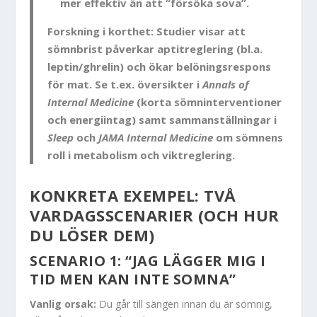
mer effektiv än att “försöka sova”.
Forskning i korthet:
Studier visar att
sömnbrist påverkar aptitreglering (bl.a.
leptin/ghrelin) och ökar belöningsrespons
för mat. Se t.ex. översikter i
Annals of
Internal Medicine
(korta sömninterventioner
och energiintag) samt sammanställningar i
Sleep
och
JAMA Internal Medicine
om sömnens
roll i metabolism och viktreglering.
KONKRETA EXEMPEL: TVÅ
VARDAGSSCENARIER (OCH HUR
DU LÖSER DEM)
SCENARIO 1: “JAG LÄGGER MIG I
TID MEN KAN INTE SOMNA”
Vanlig orsak:
Du går till sängen innan du är sömnig,