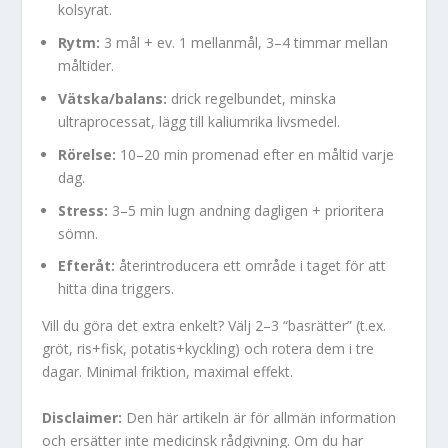
kolsyrat.
Rytm:
3 mål + ev. 1 mellanmål, 3–4 timmar mellan
måltider.
Vätska/balans:
drick regelbundet, minska
ultraprocessat, lägg till kaliumrika livsmedel.
Rörelse:
10–20 min promenad efter en måltid varje
dag.
Stress:
3–5 min lugn andning dagligen + prioritera
sömn.
Efteråt:
återintroducera ett område i taget för att
hitta dina triggers.
Vill du göra det extra enkelt? Välj 2–3 “basrätter” (t.ex.
gröt, ris+fisk, potatis+kyckling) och rotera dem i tre
dagar. Minimal friktion, maximal effekt.
Disclaimer:
Den här artikeln är för allmän information
och ersätter inte medicinsk rådgivning. Om du har