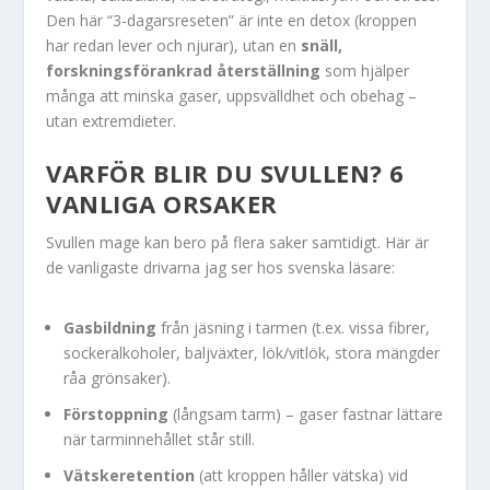
Den här “3-dagarsreseten” är inte en detox (kroppen
har redan lever och njurar), utan en
snäll,
forskningsförankrad återställning
som hjälper
många att minska gaser, uppsvälldhet och obehag –
utan extremdieter.
VARFÖR BLIR DU SVULLEN? 6
VANLIGA ORSAKER
Svullen mage kan bero på flera saker samtidigt. Här är
de vanligaste drivarna jag ser hos svenska läsare:
Gasbildning
från jäsning i tarmen (t.ex. vissa fibrer,
sockeralkoholer, baljväxter, lök/vitlök, stora mängder
råa grönsaker).
Förstoppning
(långsam tarm) – gaser fastnar lättare
när tarminnehållet står still.
Vätskeretention
(att kroppen håller vätska) vid