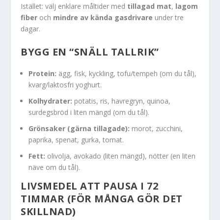
Istället: välj enklare måltider med
tillagad mat
,
lagom
fiber
och
mindre av kända gasdrivare
under tre
dagar.
BYGG EN “SNÄLL TALLRIK”
Protein:
ägg, fisk, kyckling, tofu/tempeh (om du tål),
kvarg/laktosfri yoghurt.
Kolhydrater:
potatis, ris, havregryn, quinoa,
surdegsbröd i liten mängd (om du tål).
Grönsaker (gärna tillagade):
morot, zucchini,
paprika, spenat, gurka, tomat.
Fett:
olivolja, avokado (liten mängd), nötter (en liten
näve om du tål).
LIVSMEDEL ATT PAUSA I 72
TIMMAR (FÖR MÅNGA GÖR DET
SKILLNAD)