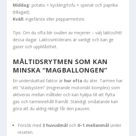
Middag:
potatis + kyckling/tofu + spenat och paprika
(tillagad).
Kväll:
ingefärste eller pepparmintste.
Tips:
Om du ofta blir svullen av mejerier – välj laktosfritt
dessa dagar. Laktosintolerans är vanligt och kan ge
gaser och uppblåsthet.
MÅLTIDSRYTMEN SOM KAN
MINSKA “MAGBALLONGEN”
En underskattad faktor är
hur ofta
du äter. Tarmen har
ett “städsystem” (migrerande motoriskt komplex) som
aktiveras mellan måltider och kan hjälpa till att flytta
gas och tarminnehåll framåt. Ständigt småätande kan
göra att du aldrig riktigt får den pausen.
Försök med
3 huvudmål
och
0–1 mellanmål
under
reseten.