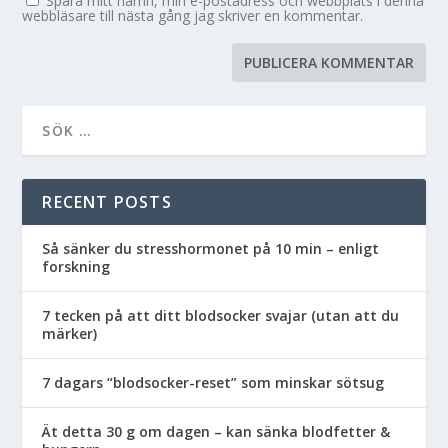
Spara mitt namn, min e-postadress och webbplats i denna
webbläsare till nästa gång jag skriver en kommentar.
RECENT POSTS
Så sänker du stresshormonet på 10 min – enligt
forskning
7 tecken på att ditt blodsocker svajar (utan att du
märker)
7 dagars “blodsocker-reset” som minskar sötsug
Ät detta 30 g om dagen – kan sänka blodfetter &