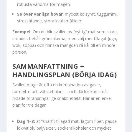
robusta vanorna för magen.
Se över vanliga bovar
: mycket kolsyrat, tuggummi,
stressätande, stora kvällsmåltider.
Exempel:
Om du blir svullen av “nyttig” mat som stora
sallader: behåll grönsakerna, men välj mer tillagat (ugn,
wok, soppa) och minska mängden rå kål till en mindre
portion.
SAMMANFATTNING +
HANDLINGSPLAN (BÖRJA IDAG)
Svullen mage är ofta en kombination av gaser,
tarmrytm och vätskebalans – och därför kan små,
riktade förändringar ge snabb effekt. Här är en enkel
plan för tre dagar:
Dag 1–3:
ät “snällt”: tillagad mat, lagom fiber, pausa
lök/vitlök, baljväxter, sockeralkoholer och mycket