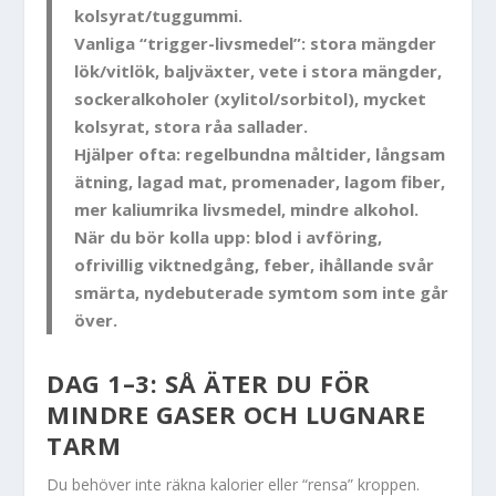
kolsyrat/tuggummi.
Vanliga “trigger-livsmedel”:
stora mängder
lök/vitlök, baljväxter, vete i stora mängder,
sockeralkoholer (xylitol/sorbitol), mycket
kolsyrat, stora råa sallader.
Hjälper ofta:
regelbundna måltider, långsam
ätning, lagad mat, promenader, lagom fiber,
mer kaliumrika livsmedel, mindre alkohol.
När du bör kolla upp:
blod i avföring,
ofrivillig viktnedgång, feber, ihållande svår
smärta, nydebuterade symtom som inte går
över.
DAG 1–3: SÅ ÄTER DU FÖR
MINDRE GASER OCH LUGNARE
TARM
Du behöver inte räkna kalorier eller “rensa” kroppen.