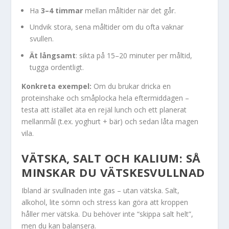
Ha
3–4 timmar
mellan måltider när det går.
Undvik stora, sena måltider om du ofta vaknar
svullen.
Ät långsamt
: sikta på 15–20 minuter per måltid,
tugga ordentligt.
Konkreta exempel:
Om du brukar dricka en
proteinshake och småplocka hela eftermiddagen –
testa att istället äta en rejäl lunch och ett planerat
mellanmål (t.ex. yoghurt + bär) och sedan låta magen
vila.
VÄTSKA, SALT OCH KALIUM: SÅ
MINSKAR DU VÄTSKESVULLNAD
Ibland är svullnaden inte gas – utan vätska. Salt,
alkohol, lite sömn och stress kan göra att kroppen
håller mer vätska. Du behöver inte “skippa salt helt”,
men du kan balansera.