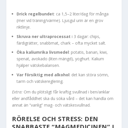
Drick regelbundet
: ca 1,5–2 liter/dag för många
(mer vid träning/värme). Ljusgul urin är en grov
riktlinje.
Skruva ner ultraprocessat
i 3 dagar: chips,
färdigrätter, snabbmat, chark – ofta mycket salt.
Öka kaliumrika livsmedel
: potatis, banan, kiwi,
spenat, avokado (liten mängd), yoghurt. Kalium
hjälper vätskebalansen.
Var försiktig med alkohol
: det kan störa sömn,
tarm och vätskereglering.
Extra:
Om du plötsligt får kraftig svullnad i ben/anklar
eller andfåddhet ska du söka vård – det kan handla om
annat än “vanlig” mag- och vätskesvullnad.
RÖRELSE OCH STRESS: DEN
SNABBASTE “MAGMEDICINEN” I