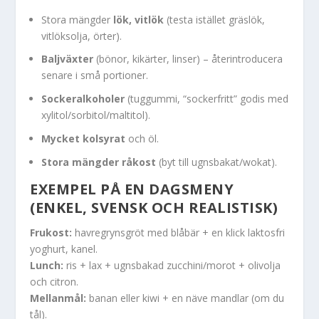
Stora mängder
lök, vitlök
(testa istället gräslök,
vitlöksolja, örter).
Baljväxter
(bönor, kikärter, linser) – återintroducera
senare i små portioner.
Sockeralkoholer
(tuggummi, “sockerfritt” godis med
xylitol/sorbitol/maltitol).
Mycket kolsyrat
och öl.
Stora mängder råkost
(byt till ugnsbakat/wokat).
EXEMPEL PÅ EN DAGSMENY
(ENKEL, SVENSK OCH REALISTISK)
Frukost:
havregrynsgröt med blåbär + en klick laktosfri
yoghurt, kanel.
Lunch:
ris + lax + ugnsbakad zucchini/morot + olivolja
och citron.
Mellanmål:
banan eller kiwi + en näve mandlar (om du
tål).