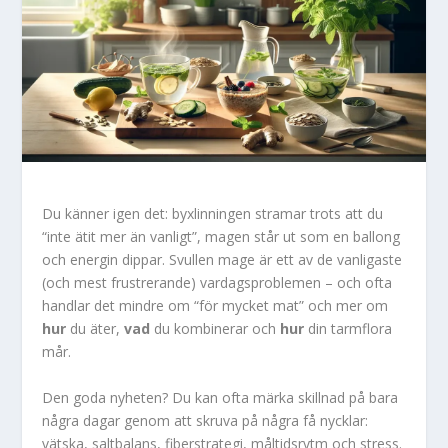
Du känner igen det: byxlinningen stramar trots att du
“inte ätit mer än vanligt”, magen står ut som en ballong
och energin dippar. Svullen mage är ett av de vanligaste
(och mest frustrerande) vardagsproblemen – och ofta
handlar det mindre om “för mycket mat” och mer om
hur
du äter,
vad
du kombinerar och
hur
din tarmflora
mår.
Den goda nyheten? Du kan ofta märka skillnad på bara
några dagar genom att skruva på några få nycklar:
vätska, saltbalans, fiberstrategi, måltidsrytm och stress.