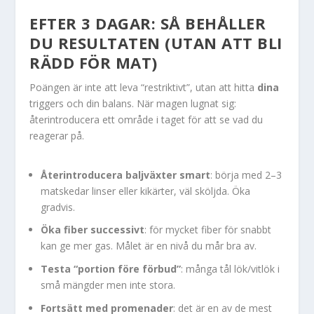
EFTER 3 DAGAR: SÅ BEHÅLLER
DU RESULTATEN (UTAN ATT BLI
RÄDD FÖR MAT)
Poängen är inte att leva “restriktivt”, utan att hitta
dina
triggers och din balans. När magen lugnat sig:
återintroducera ett område i taget för att se vad du
reagerar på.
Återintroducera baljväxter smart
: börja med 2–3
matskedar linser eller kikärter, väl sköljda. Öka
gradvis.
Öka fiber successivt
: för mycket fiber för snabbt
kan ge mer gas. Målet är en nivå du mår bra av.
Testa “portion före förbud”
: många tål lök/vitlök i
små mängder men inte stora.
Fortsätt med promenader
: det är en av de mest