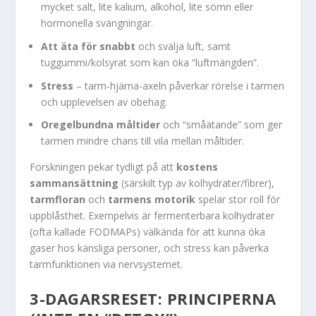
mycket salt, lite kalium, alkohol, lite sömn eller
hormonella svängningar.
Att äta för snabbt
och svälja luft, samt
tuggummi/kolsyrat som kan öka “luftmängden”.
Stress
– tarm-hjärna-axeln påverkar rörelse i tarmen
och upplevelsen av obehag.
Oregelbundna måltider
och “småätande” som ger
tarmen mindre chans till vila mellan måltider.
Forskningen pekar tydligt på att
kostens
sammansättning
(särskilt typ av kolhydrater/fibrer),
tarmfloran
och
tarmens motorik
spelar stor roll för
uppblåsthet. Exempelvis är fermenterbara kolhydrater
(ofta kallade FODMAPs) välkända för att kunna öka
gaser hos känsliga personer, och stress kan påverka
tarmfunktionen via nervsystemet.
3-DAGARSRESET: PRINCIPERNA