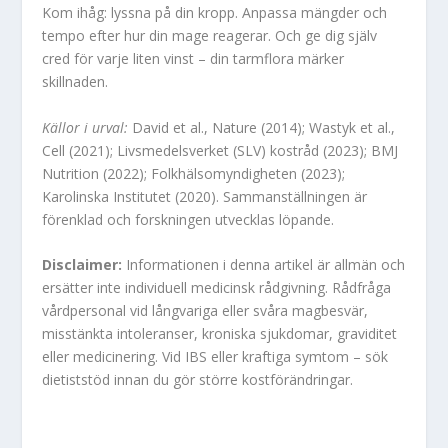
Kom ihåg: lyssna på din kropp. Anpassa mängder och
tempo efter hur din mage reagerar. Och ge dig själv
cred för varje liten vinst – din tarmflora märker
skillnaden.
Källor i urval:
David et al., Nature (2014); Wastyk et al.,
Cell (2021); Livsmedelsverket (SLV) kostråd (2023); BMJ
Nutrition (2022); Folkhälsomyndigheten (2023);
Karolinska Institutet (2020). Sammanställningen är
förenklad och forskningen utvecklas löpande.
Disclaimer:
Informationen i denna artikel är allmän och
ersätter inte individuell medicinsk rådgivning. Rådfråga
vårdpersonal vid långvariga eller svåra magbesvär,
misstänkta intoleranser, kroniska sjukdomar, graviditet
eller medicinering. Vid IBS eller kraftiga symtom – sök
dietiststöd innan du gör större kostförändringar.