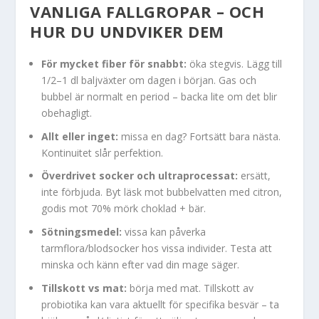
VANLIGA FALLGROPAR – OCH
HUR DU UNDVIKER DEM
För mycket fiber för snabbt:
öka stegvis. Lägg till
1/2–1 dl baljväxter om dagen i början. Gas och
bubbel är normalt en period – backa lite om det blir
obehagligt.
Allt eller inget:
missa en dag? Fortsätt bara nästa.
Kontinuitet slår perfektion.
Överdrivet socker och ultraprocessat:
ersätt,
inte förbjuda. Byt läsk mot bubbelvatten med citron,
godis mot 70% mörk choklad + bär.
Sötningsmedel:
vissa kan påverka
tarmflora/blodsocker hos vissa individer. Testa att
minska och känn efter vad din mage säger.
Tillskott vs mat:
börja med mat. Tillskott av
probiotika kan vara aktuellt för specifika besvär – ta