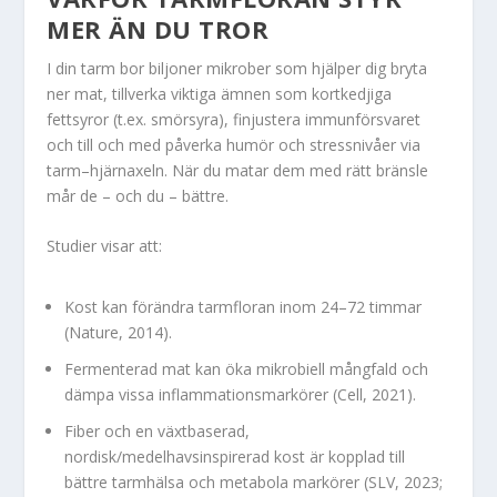
MER ÄN DU TROR
I din tarm bor biljoner mikrober som hjälper dig bryta
ner mat, tillverka viktiga ämnen som kortkedjiga
fettsyror (t.ex. smörsyra), finjustera immunförsvaret
och till och med påverka humör och stressnivåer via
tarm–hjärnaxeln. När du matar dem med rätt bränsle
mår de – och du – bättre.
Studier visar att:
Kost kan förändra tarmfloran inom 24–72 timmar
(Nature, 2014).
Fermenterad mat kan öka mikrobiell mångfald och
dämpa vissa inflammationsmarkörer (Cell, 2021).
Fiber och en växtbaserad,
nordisk/medelhavsinspirerad kost är kopplad till
bättre tarmhälsa och metabola markörer (SLV, 2023;