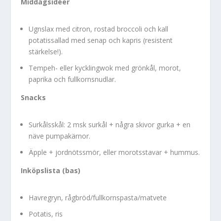
Middagsidéer
Ugnslax med citron, rostad broccoli och kall
potatissallad med senap och kapris (resistent
stärkelse!).
Tempeh- eller kycklingwok med grönkål, morot,
paprika och fullkornsnudlar.
Snacks
Surkålsskål: 2 msk surkål + några skivor gurka + en
näve pumpakärnor.
Äpple + jordnötssmör, eller morotsstavar + hummus.
Inköpslista (bas)
Havregryn, rågbröd/fullkornspasta/matvete
Potatis, ris