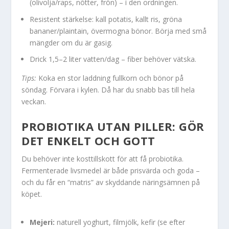
(olivolja/raps, nötter, frön) – i den ordningen.
Resistent stärkelse: kall potatis, kallt ris, gröna
bananer/plaintain, övermogna bönor. Börja med små
mängder om du är gasig.
Drick 1,5–2 liter vatten/dag – fiber behöver vätska.
Tips:
Koka en stor laddning fullkorn och bönor på
söndag. Förvara i kylen. Då har du snabb bas till hela
veckan.
PROBIOTIKA UTAN PILLER: GÖR
DET ENKELT OCH GOTT
Du behöver inte kosttillskott för att få probiotika.
Fermenterade livsmedel är både prisvärda och goda –
och du får en “matris” av skyddande näringsämnen på
köpet.
Mejeri:
naturell yoghurt, filmjölk, kefir (se efter