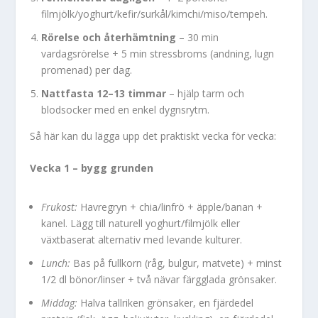
filmjölk/yoghurt/kefir/surkål/kimchi/miso/tempeh.
Rörelse och återhämtning
– 30 min
vardagsrörelse + 5 min stressbroms (andning, lugn
promenad) per dag.
Nattfasta 12–13 timmar
– hjälp tarm och
blodsocker med en enkel dygnsrytm.
Så här kan du lägga upp det praktiskt vecka för vecka:
Vecka 1 – bygg grunden
Frukost:
Havregryn + chia/linfrö + äpple/banan +
kanel. Lägg till naturell yoghurt/filmjölk eller
växtbaserat alternativ med levande kulturer.
Lunch:
Bas på fullkorn (råg, bulgur, matvete) + minst
1/2 dl bönor/linser + två nävar färgglada grönsaker.
Middag:
Halva tallriken grönsaker, en fjärdedel