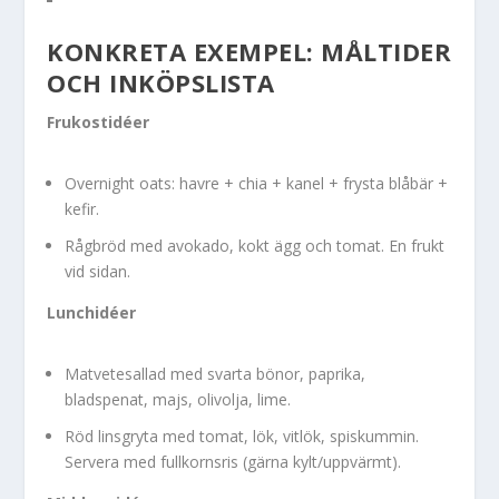
KONKRETA EXEMPEL: MÅLTIDER
OCH INKÖPSLISTA
Frukostidéer
Overnight oats: havre + chia + kanel + frysta blåbär +
kefir.
Rågbröd med avokado, kokt ägg och tomat. En frukt
vid sidan.
Lunchidéer
Matvetesallad med svarta bönor, paprika,
bladspenat, majs, olivolja, lime.
Röd linsgryta med tomat, lök, vitlök, spiskummin.
Servera med fullkornsris (gärna kylt/uppvärmt).