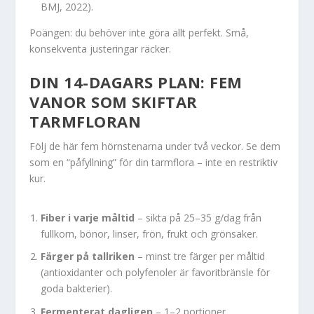
BMJ, 2022).
Poängen: du behöver inte göra allt perfekt. Små,
konsekventa justeringar räcker.
DIN 14-DAGARS PLAN: FEM
VANOR SOM SKIFTAR
TARMFLORAN
Följ de här fem hörnstenarna under två veckor. Se dem
som en “påfyllning” för din tarmflora – inte en restriktiv
kur.
Fiber i varje måltid
– sikta på 25–35 g/dag från
fullkorn, bönor, linser, frön, frukt och grönsaker.
Färger på tallriken
– minst tre färger per måltid
(antioxidanter och polyfenoler är favoritbränsle för
goda bakterier).
Fermenterat dagligen
– 1–2 portioner