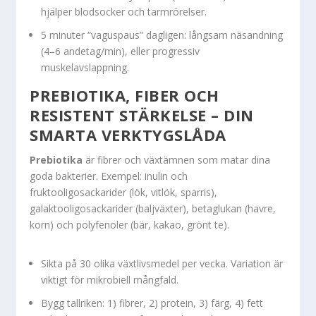
hjälper blodsocker och tarmrörelser.
5 minuter “vaguspaus” dagligen: långsam näsandning
(4–6 andetag/min), eller progressiv
muskelavslappning.
PREBIOTIKA, FIBER OCH
RESISTENT STÄRKELSE – DIN
SMARTA VERKTYGSLÅDA
Prebiotika
är fibrer och växtämnen som matar dina
goda bakterier. Exempel: inulin och
fruktooligosackarider (lök, vitlök, sparris),
galaktooligosackarider (baljväxter), betaglukan (havre,
korn) och polyfenoler (bär, kakao, grönt te).
Sikta på 30 olika växtlivsmedel per vecka. Variation är
viktigt för mikrobiell mångfald.
Bygg tallriken: 1) fibrer, 2) protein, 3) färg, 4) fett