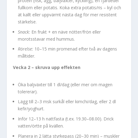
protein (fisk, ägg, baljväxter, kyckling), en fjärdedel
fullkorn eller potatis. Koka extra potatis/ris – kyl och
ät kallt eller uppvärmt nästa dag för mer resistent
stärkelse.
Snack:
En frukt + en näve nötter/frön eller
morotsstavar med hummus.
Rörelse:
10–15 min promenad efter två av dagens
måltider.
Vecka 2 – skruva upp effekten
Öka baljväxter till 1 dl/dag (eller mer om magen
tolererar).
Lägg till 2–3 msk surkål eller kimchi/dag, eller 2 dl
kefir/yoghurt.
Inför 12–13 h nattfasta (t.ex. 19.30–08.00). Drick
vatten/örtte på kvällen.
Planera in 2 lätta styrkepass (20–30 min) – muskler