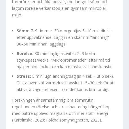
tarmrörelser och öka besvär, medan god sömn och
lagom rörelse verkar stödja en gynnsam mikrobiell
miljö.
Sömn:
7–9 timmar. Få morgonljus 5–10 min direkt
efter uppvaknande. Lägg in en skärmfri “landning”
30–60 min innan läggdags.
Rörelse:
30 min daglig aktivitet. 2–3 korta
styrkepass/vecka. “Mikropromenader” efter måltid
hjälper blodsocker och kan minska svullnadskänsla.
Stress:
5 min lugn andning/dag (in 4 sek – ut 6 sek).
Testa även kall varm-dusch avslut i 15–30 sek för att
aktivera vagusreflexer – om det känns bra för dig.
Forskningen är samstämmig: bra sömnrutin,
regelbunden rörelse och stresshantering hänger ihop
med bättre upplevd maghälsa och mer stabil energi
(Karolinska, 2020; Folkhälsomyndigheten, 2023).