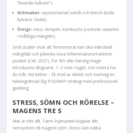
“levande kulturer”).
Grönsaker:
opastöriserad surkål och kimchi (kolla
kylvaror i butik).
Övrigt:
miso, tempeh, kombucha (osötade varianter
i måttliga mängder).
Små studier visar att fermenterat kan öka mikrobiell
mångfald och påverka vissa inflammationsmarkörer
positivt (Cell, 2021). För IBS eller känslig mage:
introducera långsamt, 1–2 msk i taget, och notera hur
du mår. Vid behov – få stöd av dietist och överväg en
tidsbegränsad låg-FODMAP-strategi med professionell
guidning.
STRESS, SÖMN OCH RÖRELSE –
MAGENS TRE S
Mat är inte allt. Tarm–hjärnaxeln kopplar ditt
nervsystem till magens rytm. Stress kan rubba