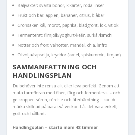
Baljväxter: svarta bönor, kikärter, röda linser
Frukt och bär: äpplen, bananer, citrus, blåbär
Grönsaker: kål, morot, paprika, bladgrönt, lök, vitlök
Fermenterat: filmjölk/yoghurt/kefir, surkål/kimchi
Nötter och frön: valnötter, mandel, chia, linfrö
Olivolja/rapsolja, kryddor (kanel, spiskummin, timjan)
SAMMANFATTNING OCH
HANDLINGSPLAN
Du behöver inte rensa allt eller leva perfekt. Genom att
mata tarmfloran med fiber, färg och fermenterat – och
ge kroppen sömn, rörelse och återhämtning – kan du
märka skillnad på bara två veckor. Låt det vara enkelt,
gott och hållbart.
Handlingsplan – starta inom 48 timmar