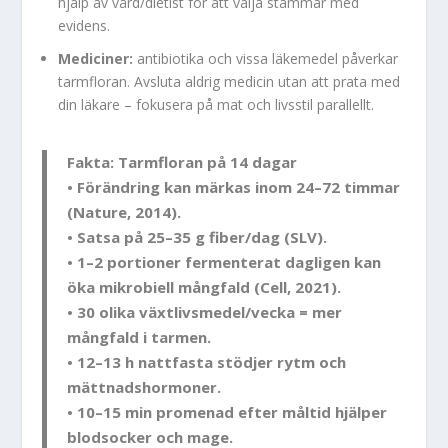
hjälp av vård/dietist för att välja stammar med
evidens.
Mediciner:
antibiotika och vissa läkemedel påverkar
tarmfloran. Avsluta aldrig medicin utan att prata med
din läkare – fokusera på mat och livsstil parallellt.
Fakta: Tarmfloran på 14 dagar
• Förändring kan märkas inom 24–72 timmar
(Nature, 2014).
• Satsa på 25–35 g fiber/dag (SLV).
• 1–2 portioner fermenterat dagligen kan
öka mikrobiell mångfald (Cell, 2021).
• 30 olika växtlivsmedel/vecka = mer
mångfald i tarmen.
• 12–13 h nattfasta stödjer rytm och
mättnadshormoner.
• 10–15 min promenad efter måltid hjälper
blodsocker och mage.