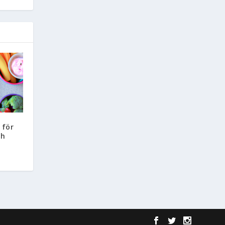
 för
ch