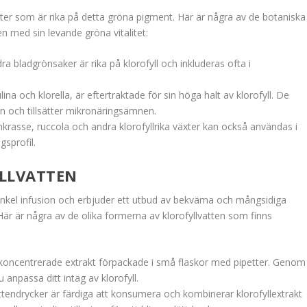
äxter som är rika på detta gröna pigment. Här är några av de botaniska
en med sin levande gröna vitalitet:
ra bladgrönsaker är rika på klorofyll och inkluderas ofta i
ina och klorella, är eftertraktade för sin höga halt av klorofyll. De
ten och tillsätter mikronäringsämnen.
nkrasse, ruccola och andra klorofyllrika växter kan också användas i
gsprofil.
YLLVATTEN
n enkel infusion och erbjuder ett utbud av bekväma och mångsidiga
 Här är några av de olika formerna av klorofyllvatten som finns
r koncentrerade extrakt förpackade i små flaskor med pipetter. Genom
du anpassa ditt intag av klorofyll.
ttendrycker är färdiga att konsumera och kombinerar klorofyllextrakt