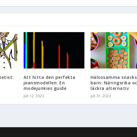
ietist:
Att hitta den perfekta
Hälsosamma snacks
jeansmodellen: En
barn: Näringsrika o
modejunkies guide
läckra alternativ
juli 12, 2023
juli 31, 2023