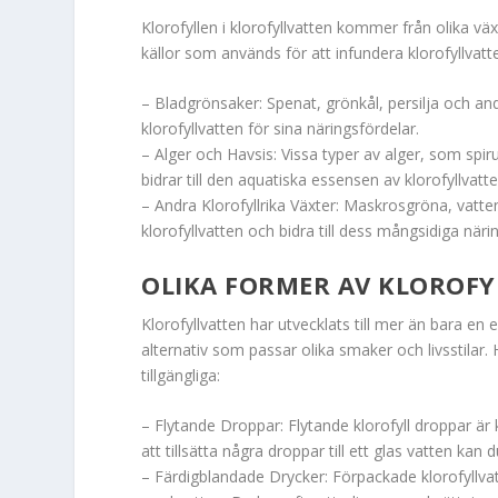
Klorofyllen i klorofyllvatten kommer från olika v
källor som används för att infundera klorofyllvatt
– Bladgrönsaker: Spenat, grönkål, persilja och and
klorofyllvatten för sina näringsfördelar.
– Alger och Havsis: Vissa typer av alger, som spirul
bidrar till den aquatiska essensen av klorofyllvat
– Andra Klorofyllrika Växter: Maskrosgröna, vatte
klorofyllvatten och bidra till dess mångsidiga närin
OLIKA FORMER AV KLOROF
Klorofyllvatten har utvecklats till mer än bara e
alternativ som passar olika smaker och livsstilar.
tillgängliga:
– Flytande Droppar: Flytande klorofyll droppar ä
att tillsätta några droppar till ett glas vatten kan 
– Färdigblandade Drycker: Förpackade klorofyllva