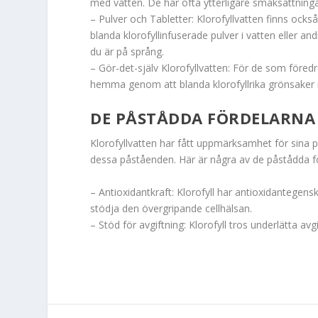
med vatten. De har ofta ytterligare smaksättningar e
– Pulver och Tabletter: Klorofyllvatten finns också 
blanda klorofyllinfuserade pulver i vatten eller and
du är på språng.
– Gör-det-själv Klorofyllvatten: För de som föred
hemma genom att blanda klorofyllrika grönsaker m
DE PÅSTÅDDA FÖRDELARNA
Klorofyllvatten har fått uppmärksamhet för sina p
dessa påståenden. Här är några av de påstådda f
– Antioxidantkraft: Klorofyll har antioxidantegensk
stödja den övergripande cellhälsan.
– Stöd för avgiftning: Klorofyll tros underlätta a