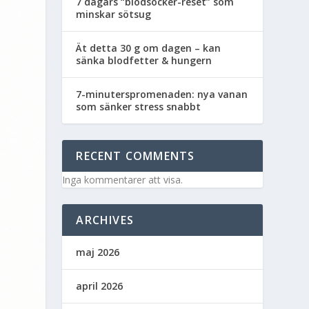
7 dagars “blodsocker-reset” som
minskar sötsug
Ät detta 30 g om dagen – kan
sänka blodfetter & hungern
7-minuterspromenaden: nya vanan
som sänker stress snabbt
RECENT COMMENTS
Inga kommentarer att visa.
ARCHIVES
maj 2026
april 2026