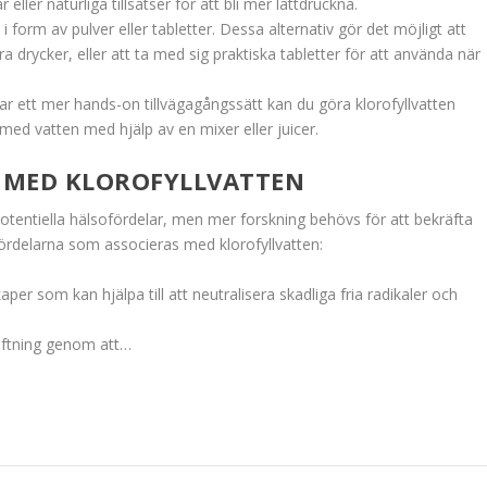
ller naturliga tillsatser för att bli mer lättdruckna.
i form av pulver eller tabletter. Dessa alternativ gör det möjligt att
ra drycker, eller att ta med sig praktiska tabletter för att använda när
rar ett mer hands-on tillvägagångssätt kan du göra klorofyllvatten
ed vatten med hjälp av en mixer eller juicer.
 MED KLOROFYLLVATTEN
otentiella hälsofördelar, men mer forskning behövs för att bekräfta
ördelarna som associeras med klorofyllvatten:
aper som kan hjälpa till att neutralisera skadliga fria radikaler och
vgiftning genom att…