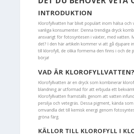
DET DU BEHÖVER VETA
INTRODUKTION
Klorofyllvatten har blivit populärt inom hälsa oc
vanliga konsumenter. Denna trendiga dryck kombin
ansvarigt för fotosyntesen i växter, med vatten. M
det? I den här artikeln kommer vi att gå djupare i
till klorofyll, de olika formerna den finns i och de
börja!
VAD ÄR KLOROFYLLVATTEN
Klorofyllvatten är en dryck som kombinerar klorof
blandning är utformad för att erbjuda ett bekvämt o
Klorofyllvatten framställs genom att vatten infun
persilja och vetegräs. Dessa pigment, kända som kl
omvandla det till kemisk energi genom fotosyntese
gröna färg.
KÄLLOR TILL KLOROFYLL I K