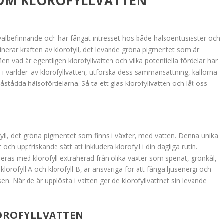
 OM KLOROFYLLVATTEN
h välbefinnande och har fångat intresset hos både hälsoentusiaster oc
erar kraften av klorofyll, det levande gröna pigmentet som är
en vad är egentligen klorofyllvatten och vilka potentiella fördelar har
n i världen av klorofyllvatten, utforska dess sammansättning, källorna
 påstådda hälsofördelarna. Så ta ett glas klorofyllvatten och låt oss
?
yll, det gröna pigmentet som finns i växter, med vatten. Denna unika
ch uppfriskande sätt att inkludera klorofyll i din dagliga rutin.
deras med klorofyll extraherad från olika växter som spenat, grönkål,
orofyll A och klorofyll B, är ansvariga för att fånga ljusenergi och
n. När de är upplösta i vatten ger de klorofyllvattnet sin levande
LOROFYLLVATTEN