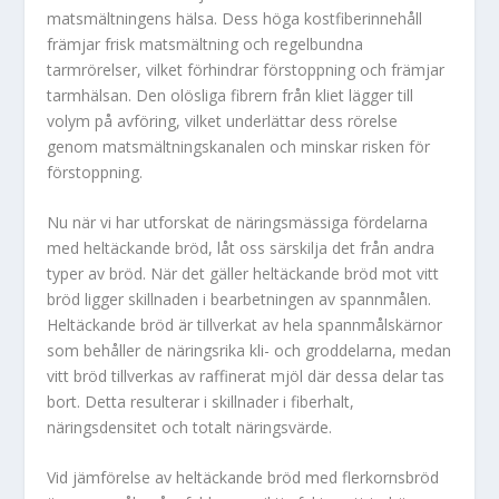
matsmältningens hälsa. Dess höga kostfiberinnehåll
främjar frisk matsmältning och regelbundna
tarmrörelser, vilket förhindrar förstoppning och främjar
tarmhälsan. Den olösliga fibrern från kliet lägger till
volym på avföring, vilket underlättar dess rörelse
genom matsmältningskanalen och minskar risken för
förstoppning.
Nu när vi har utforskat de näringsmässiga fördelarna
med heltäckande bröd, låt oss särskilja det från andra
typer av bröd. När det gäller heltäckande bröd mot vitt
bröd ligger skillnaden i bearbetningen av spannmålen.
Heltäckande bröd är tillverkat av hela spannmålskärnor
som behåller de näringsrika kli- och groddelarna, medan
vitt bröd tillverkas av raffinerat mjöl där dessa delar tas
bort. Detta resulterar i skillnader i fiberhalt,
näringsdensitet och totalt näringsvärde.
Vid jämförelse av heltäckande bröd med flerkornsbröd