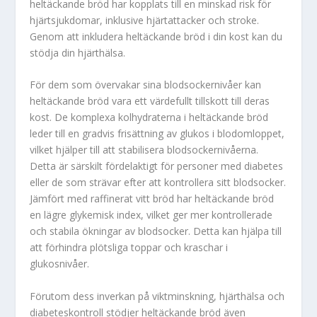
heltäckande bröd har kopplats till en minskad risk för
hjärtsjukdomar, inklusive hjärtattacker och stroke.
Genom att inkludera heltäckande bröd i din kost kan du
stödja din hjärthälsa.
För dem som övervakar sina blodsockernivåer kan
heltäckande bröd vara ett värdefullt tillskott till deras
kost. De komplexa kolhydraterna i heltäckande bröd
leder till en gradvis frisättning av glukos i blodomloppet,
vilket hjälper till att stabilisera blodsockernivåerna.
Detta är särskilt fördelaktigt för personer med diabetes
eller de som strävar efter att kontrollera sitt blodsocker.
Jämfört med raffinerat vitt bröd har heltäckande bröd
en lägre glykemisk index, vilket ger mer kontrollerade
och stabila ökningar av blodsocker. Detta kan hjälpa till
att förhindra plötsliga toppar och kraschar i
glukosnivåer.
Förutom dess inverkan på viktminskning, hjärthälsa och
diabeteskontroll stödjer heltäckande bröd även