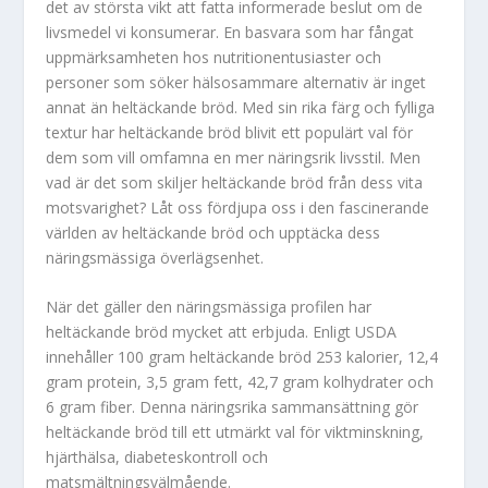
det av största vikt att fatta informerade beslut om de
livsmedel vi konsumerar. En basvara som har fångat
uppmärksamheten hos nutritionentusiaster och
personer som söker hälsosammare alternativ är inget
annat än heltäckande bröd. Med sin rika färg och fylliga
textur har heltäckande bröd blivit ett populärt val för
dem som vill omfamna en mer näringsrik livsstil. Men
vad är det som skiljer heltäckande bröd från dess vita
motsvarighet? Låt oss fördjupa oss i den fascinerande
världen av heltäckande bröd och upptäcka dess
näringsmässiga överlägsenhet.
När det gäller den näringsmässiga profilen har
heltäckande bröd mycket att erbjuda. Enligt USDA
innehåller 100 gram heltäckande bröd 253 kalorier, 12,4
gram protein, 3,5 gram fett, 42,7 gram kolhydrater och
6 gram fiber. Denna näringsrika sammansättning gör
heltäckande bröd till ett utmärkt val för viktminskning,
hjärthälsa, diabeteskontroll och
matsmältningsvälmående.