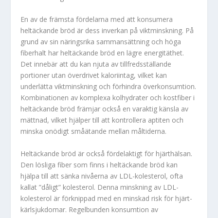
En av de främsta fördelarna med att konsumera
heltäckande bröd är dess inverkan på viktminskning. På
grund av sin näringsrika sammansättning och höga
fiberhalt har heltäckande bröd en lägre energitäthet.
Det innebär att du kan njuta av tillfredsställande
portioner utan överdrivet kaloriintag, vilket kan
underlätta viktminskning och förhindra överkonsumtion.
Kombinationen av komplexa kolhydrater och kostfiber i
heltäckande bröd främjar också en varaktig känsla av
mättnad, vilket hjälper till att kontrollera aptiten och
minska onödigt småätande mellan måltiderna.
Heltäckande bröd är också fördelaktigt för hjärthälsan.
Den lösliga fiber som finns i heltäckande bröd kan
hjälpa till att sänka nivåerna av LDL-kolesterol, ofta
kallat ”dåligt” kolesterol. Denna minskning av LDL-
kolesterol är förknippad med en minskad risk för hjärt-
kärlsjukdomar. Regelbunden konsumtion av