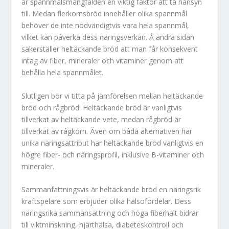
är spannmålsmångfalden en viktig faktor att ta hänsyn
till. Medan flerkornsbröd innehåller olika spannmål
behöver de inte nödvändigtvis vara hela spannmål,
vilket kan påverka dess näringsverkan. Å andra sidan
säkerställer heltäckande bröd att man får konsekvent
intag av fiber, mineraler och vitaminer genom att
behålla hela spannmålet.
Slutligen bör vi titta på jämförelsen mellan heltäckande
bröd och rågbröd. Heltäckande bröd är vanligtvis
tillverkat av heltäckande vete, medan rågbröd är
tillverkat av rågkorn. Även om båda alternativen har
unika näringsattribut har heltäckande bröd vanligtvis en
högre fiber- och näringsprofil, inklusive B-vitaminer och
mineraler.
Sammanfattningsvis är heltäckande bröd en näringsrik
kraftspelare som erbjuder olika hälsofördelar. Dess
näringsrika sammansättning och höga fiberhalt bidrar
till viktminskning, hjärthälsa, diabeteskontroll och